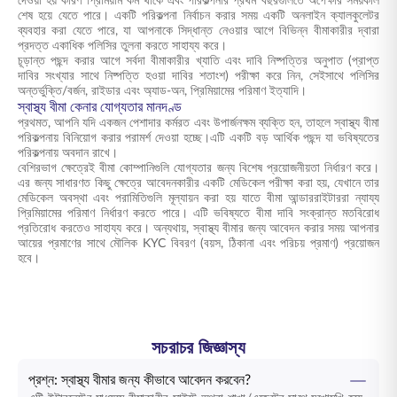
দেওয়া হয় কারণ প্রিমিয়াম কম থাকে এবং পরিকল্পনার প্রথম বছরগুলিতে অপেক্ষার সময়কাল
শেষ হয়ে যেতে পারে। একটি পরিকল্পনা নির্বাচন করার সময় একটি অনলাইন ক্যালকুলেটর
ব্যবহার করা যেতে পারে, যা আপনাকে সিদ্ধান্ত নেওয়ার আগে বিভিন্ন বীমাকারীর দ্বারা
প্রদত্ত একাধিক পলিসির তুলনা করতে সাহায্য করে।
চূড়ান্ত পছন্দ করার আগে সর্বদা বীমাকারীর খ্যাতি এবং দাবি নিষ্পত্তির অনুপাত (প্রাপ্ত
দাবির সংখ্যার সাথে নিষ্পত্তি হওয়া দাবির শতাংশ) পরীক্ষা করে নিন, সেইসাথে পলিসির
অন্তর্ভুক্তি/বর্জন, রাইডার এবং অ্যাড-অন, প্রিমিয়ামের পরিমাণ ইত্যাদি।
স্বাস্থ্য বীমা কেনার যোগ্যতার মানদণ্ড
প্রথমত, আপনি যদি একজন পেশাদার কর্মরত এবং উপার্জনক্ষম ব্যক্তি হন, তাহলে স্বাস্থ্য বীমা
পরিকল্পনায় বিনিয়োগ করার পরামর্শ দেওয়া হচ্ছে।এটি একটি বড় আর্থিক পছন্দ যা ভবিষ্যতের
পরিকল্পনায় অবদান রাখে।
বেশিরভাগ ক্ষেত্রেই বীমা কোম্পানিগুলি যোগ্যতার জন্য বিশেষ প্রয়োজনীয়তা নির্ধারণ করে।
এর জন্য সাধারণত কিছু ক্ষেত্রে আবেদনকারীর একটি মেডিকেল পরীক্ষা করা হয়, যেখানে তার
মেডিকেল অবস্থা এবং পরামিতিগুলি মূল্যায়ন করা হয় যাতে বীমা আন্ডাররাইটাররা ন্যায্য
প্রিমিয়ামের পরিমাণ নির্ধারণ করতে পারে। এটি ভবিষ্যতে বীমা দাবি সংক্রান্ত মতবিরোধ
প্রতিরোধ করতেও সাহায্য করে। অন্যথায়, স্বাস্থ্য বীমার জন্য আবেদন করার সময় আপনার
আয়ের প্রমাণের সাথে মৌলিক KYC বিবরণ (বয়স, ঠিকানা এবং পরিচয় প্রমাণ) প্রয়োজন
হবে।
সচরাচর জিজ্ঞাস্য
প্রশ্ন: স্বাস্থ্য বীমার জন্য কীভাবে আবেদন করবেন?