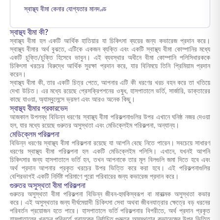
স্বাস্থ্য বীমা কেনার যোগ্যতার মানদণ্ড
স্বাস্থ্য বীমা কী?
স্বাস্থ্য বীমা হল একটি আর্থিক হাতিয়ার যা চিকিৎসা ব্যয়ের জন্য কভারেজ প্রদান করে।
স্বাস্থ্য বীমার অর্থ বুঝতে, এটিকে একজন ব্যক্তি এবং একটি স্বাস্থ্য বীমা কোম্পানির মধ্যে
একটি চুক্তি/চুক্তি হিসেবে ভাবুন। এই ব্যবস্থার অধীনে বীমা কোম্পানি পলিসিধারককে
চিকিৎসা খরচের বিরুদ্ধে আর্থিক সুরক্ষা প্রদান করে, যার বিনিময়ে তিনি প্রিমিয়াম প্রদান
করেন।
স্বাস্থ্য বীমা কী, তার একটি চিত্র পেতে, আপনার এটি কী ধরণের খরচ বহন করে তা খতিয়ে
দেখা উচিত। এর মধ্যে রয়েছে প্রেসক্রিপশনের ওষুধ, হাসপাতালে ভর্তি, সার্জারি, ডাক্তারের
কাছে যাওয়া, অ্যাম্বুলেন্সে ভ্রমণ এবং আরও অনেক কিছু।
স্বাস্থ্য বীমার প্রকারভেদ
আজকাল উপলব্ধ বিভিন্ন ধরণের স্বাস্থ্য বীমা পরিকল্পনাগুলির উপর এখানে ঘনিষ্ঠ নজর দেওয়া
হল, যার মধ্যে রয়েছে গুরুতর অসুস্থতা এবং মেডিক্লেইম পরিকল্পনা, অন্যান্য।
মেডিক্লেম পরিকল্পনা
বিভিন্ন ধরণের স্বাস্থ্য বীমা পরিকল্পনা রয়েছে যা আপনি বেছে নিতে পারেন। সবচেয়ে সাধারণ
ধরণের স্বাস্থ্য বীমা পরিকল্পনা হল একটি মেডিক্লেইম পলিসি। এখানে, যখনই আপনি
চিকিৎসার জন্য হাসপাতালে ভর্তি হন, তখন আপনাকে তার মূল বিলগুলি জমা দিতে হবে এবং
অর্থ প্রদান আপনার প্রকৃত খরচের উপর ভিত্তি করে করা হবে। এই পরিকল্পনাগুলির
বেশিরভাগই একটি নির্দিষ্ট পরিমাণে পুরো পরিবারের জন্য কভারেজ প্রদান করে।
গুরুতর অসুস্থতা বীমা পরিকল্পনা
গুরুতর অসুস্থতা বীমা পরিকল্পনা বিভিন্ন জীবন-হুমকিস্বরূপ বা মারাত্মক অসুস্থতা কভার
করে। এই অসুস্থতার জন্য দীর্ঘমেয়াদী চিকিৎসা সেবা অথবা জীবনযাত্রার ক্ষেত্রে বড় ধরনের
পরিবর্তন প্রয়োজন হতে পারে। হাসপাতালে ভর্তি পরিকল্পনার বিপরীতে, অর্থ প্রদান প্রকৃত
হাসপাতালের খরচের পরিবর্তে গ্রাহকের নির্বাচিত গুরুতর অসুস্থতার কভারেজের উপর ভিত্তি