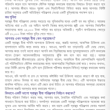
নেওয়া আপনাকে সুরক্ষার সেই অতিরিক্ত স্তরটি দেয়। আপনি যদি চাকরি ছেড়ে দেন/
পরিবর্তন করেন তবে আপনাকে মৌলিক স্বাস্থ্য কভারেজ হারানোর বিষয়েও চিন্তা করতে হবে
না। আপনার জীবনে আরও সুরক্ষা এবং স্থিতিশীলতা নিশ্চিত করার জন্য আপনার নির্দিষ্ট
চাহিদা অনুসারে একটি অতিরিক্ত পরিকল্পনা নেওয়া একটি বুদ্ধিমানের পদক্ষেপ হবে।
কর সুবিধা
স্বাস্থ্য বীমা পরিকল্পনা কেনার সবচেয়ে বড় সুবিধাগুলির মধ্যে একটি হল কর সুবিধা। আয়কর
আইনের ধারা ৮০ডি এর অধীনে আপনি নিজের জন্য,আপনার স্ত্রী এবং আপনার নির্ভরশীল
সন্তানদের জন্য ২৫,০০০ টাকা পর্যন্ত কর ছাড়ের অধিকারী। প্রবীণ নাগরিকদের ক্ষেত্রে
এটি ৫০,০০০ টাকা পর্যন্ত বৃদ্ধি পেতে পারে।
আপনার এখন স্বাস্থ্য বীমা কেন প্রয়োজন?
একটি স্বাস্থ্য বীমা পলিসি আপনাকে চিকিৎসা খরচ, জরুরি অবস্থা, আকস্মিক চিকিৎসা এবং
হাসপাতালে ভর্তির জন্য কভার করে। অতএব, আপনি যত তাড়াতাড়ি এটি বেছে নেবেন,
আপনার জন্য ততই ভালো কারণ আপনি কম প্রিমিয়ামের জন্য তুলনামূলকভাবে বেশি কভারেজ
পাবেন (তরুণ আবেদনকারীদের অসুস্থতার ঝুঁকি কম বলে মনে করা হয়)। বয়স্ক
আবেদনকারীরা জীবনযাত্রার রোগের ঝুঁকিতে থাকেন, অন্যদিকে বীমা কোম্পানিগুলি প্রায়শই
এই পরিস্থিতিতে মৌলিক কভারেজের জন্য আকাশছোঁয়া প্রিমিয়াম চার্জ করে। কখনও কখনও,
তারা নির্দিষ্ট রোগের ঝুঁকি বেশি হলে (চিকিৎসা পরীক্ষার মাধ্যমে নিশ্চিত) স্বাস্থ্য কভারেজ অফার
করে না।
অতএব, যদি আপনি না চান যে আপনার কষ্টার্জিত অর্থ চিকিৎসা খরচের কারণে নষ্ট হয়ে যাক,
তাহলে কোনও বিলম্ব না করে অবিলম্বে স্বাস্থ্য বীমা বেছে নিন। এটি আপনাকে উচ্চতর
মানসিক শান্তিও দেবে, কারণ এটি জেনে রাখা উচিত যে আপনার পরিবারের সদস্যরা যেকোনো
চিকিৎসা জরুরি অবস্থার জন্য কভারেজ পাবেন।
কিভাবে একটি ভালো স্বাস্থ্য বীমা পরিকল্পনা নির্বাচন করবেন?
বীমার পরিমাণ নির্ধারণ করার সময়, আপনার বয়স, বৈবাহিক পরিস্থিতি এবং স্বাস্থ্যের কথা
সাবধানে বিবেচনা করা উচিত। অপর্যাপ্ত কভারেজ একটি স্বাস্থ্য পরিকল্পনাকে অকেজো করে
তুলবে এবং আপনার আর্থিক ক্ষতি করবে। কম বয়সে একটি স্বাস্থ্য পরিকল্পনা কেনার পরামর্শ