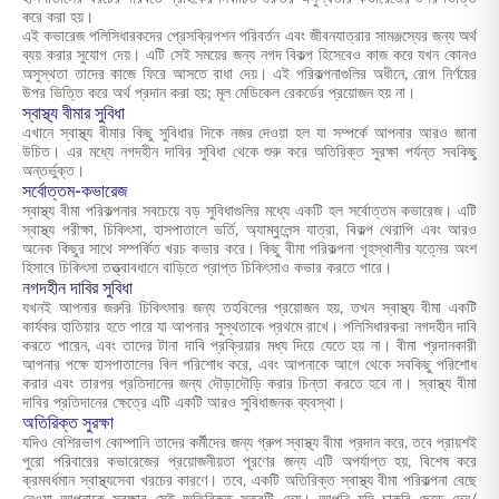
করে করা হয়।
এই কভারেজ পলিসিধারকদের প্রেসক্রিপশন পরিবর্তন এবং জীবনযাত্রার সামঞ্জস্যের জন্য অর্থ
ব্যয় করার সুযোগ দেয়। এটি সেই সময়ের জন্য নগদ বিকল্প হিসেবেও কাজ করে যখন কোনও
অসুস্থতা তাদের কাজে ফিরে আসতে বাধা দেয়। এই পরিকল্পনাগুলির অধীনে, রোগ নির্ণয়ের
উপর ভিত্তি করে অর্থ প্রদান করা হয়; মূল মেডিকেল রেকর্ডের প্রয়োজন হয় না।
স্বাস্থ্য বীমার সুবিধা
এখানে স্বাস্থ্য বীমার কিছু সুবিধার দিকে নজর দেওয়া হল যা সম্পর্কে আপনার আরও জানা
উচিত। এর মধ্যে নগদহীন দাবির সুবিধা থেকে শুরু করে অতিরিক্ত সুরক্ষা পর্যন্ত সবকিছু
অন্তর্ভুক্ত।
সর্বোত্তম-কভারেজ
স্বাস্থ্য বীমা পরিকল্পনার সবচেয়ে বড় সুবিধাগুলির মধ্যে একটি হল সর্বোত্তম কভারেজ। এটি
স্বাস্থ্য পরীক্ষা, চিকিৎসা, হাসপাতালে ভর্তি, অ্যাম্বুলেন্স যাত্রা, বিকল্প থেরাপি এবং আরও
অনেক কিছুর সাথে সম্পর্কিত খরচ কভার করে। কিছু বীমা পরিকল্পনা গৃহস্থালীর যত্নের অংশ
হিসাবে চিকিৎসা তত্ত্বাবধানে বাড়িতে প্রাপ্ত চিকিৎসাও কভার করতে পারে।
নগদহীন দাবির সুবিধা
যখনই আপনার জরুরি চিকিৎসার জন্য তহবিলের প্রয়োজন হয়, তখন স্বাস্থ্য বীমা একটি
কার্যকর হাতিয়ার হতে পারে যা আপনার সুস্থতাকে প্রথমে রাখে। পলিসিধারকরা নগদহীন দাবি
করতে পারেন, এবং তাদের টানা দাবি প্রক্রিয়ার মধ্য দিয়ে যেতে হয় না। বীমা প্রদানকারী
আপনার পক্ষে হাসপাতালের বিল পরিশোধ করে, এবং আপনাকে আগে থেকে সবকিছু পরিশোধ
করার এবং তারপর প্রতিদানের জন্য দৌড়াদৌড়ি করার চিন্তা করতে হবে না। স্বাস্থ্য বীমা
দাবির প্রতিদানের ক্ষেত্রে এটি একটি আরও সুবিধাজনক ব্যবস্থা।
অতিরিক্ত সুরক্ষা
যদিও বেশিরভাগ কোম্পানি তাদের কর্মীদের জন্য গ্রুপ স্বাস্থ্য বীমা প্রদান করে, তবে প্রায়শই
পুরো পরিবারের কভারেজের প্রয়োজনীয়তা পূরণের জন্য এটি অপর্যাপ্ত হয়, বিশেষ করে
ক্রমবর্ধমান স্বাস্থ্যসেবা খরচের কারণে। তবে, একটি অতিরিক্ত স্বাস্থ্য বীমা পরিকল্পনা বেছে