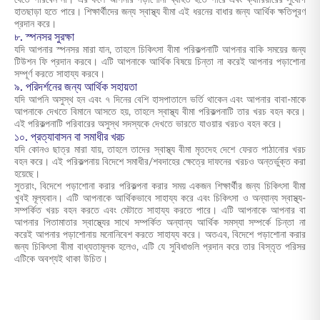
যেতে পারবেন না। এর ফলে আপনার পড়াশোনা ব্যাহত হতে পারে এবং ক্যারিয়ারের সুযোগ
হাতছাড়া হতে পারে। শিক্ষার্থীদের জন্য স্বাস্থ্য বীমা এই ধরনের বাধার জন্য আর্থিক ক্ষতিপূরণ
প্রদান করে।
৮. স্পনসর সুরক্ষা
যদি আপনার স্পনসর মারা যান, তাহলে চিকিৎসা বীমা পরিকল্পনাটি আপনার বাকি সময়ের জন্য
টিউশন ফি প্রদান করবে। এটি আপনাকে আর্থিক বিষয়ে চিন্তা না করেই আপনার পড়াশোনা
সম্পূর্ণ করতে সাহায্য করবে।
৯. পরিদর্শনের জন্য আর্থিক সহায়তা
যদি আপনি অসুস্থ হন এবং ৭ দিনের বেশি হাসপাতালে ভর্তি থাকেন এবং আপনার বাবা-মাকে
আপনাকে দেখতে বিমানে আসতে হয়, তাহলে স্বাস্থ্য বীমা পরিকল্পনাটি তার খরচ বহন করে।
এই পরিকল্পনাটি পরিবারের অসুস্থ সদস্যকে দেখতে ভারতে যাওয়ার খরচও বহন করে।
১০. প্রত্যাবাসন বা সমাধীর খরচ
যদি কোনও ছাত্র মারা যায়,
তাহলে তাদের স্বাস্থ্য বীমা
মৃতদেহ দেশে ফেরত পাঠানোর খরচ
বহন করে। এই পরিকল্পনায় বিদেশে সমাধীর/শবদাহের ক্ষেত্রে দাফনের খরচও অন্তর্ভুক্ত করা
হয়েছে।
সুতরাং, বিদেশে পড়াশোনা করার পরিকল্পনা করার সময়
একজন শিক্ষার্থীর জন্য চিকিৎসা বীমা
খুবই মূল্যবান। এটি আপনাকে আর্থিকভাবে সাহায্য করে এবং চিকিৎসা ও অন্যান্য স্বাস্থ্য-
সম্পর্কিত খরচ বহন করতে এবং মেটাতে সাহায্য করতে পারে। এটি আপনাকে আপনার বা
আপনার পিতামাতার স্বাস্থ্যের সাথে সম্পর্কিত অন্যান্য আর্থিক সমস্যা সম্পর্কে চিন্তা না
করেই আপনার পড়াশোনায় মনোনিবেশ করতে সাহায্য করে। অতএব, বিদেশে পড়াশোনা করার
জন্য চিকিৎসা বীমা বাধ্যতামূলক হলেও, এটি যে সুবিধাগুলি প্রদান করে তার বিস্তৃত পরিসর
এটিকে অবশ্যই থাকা উচিত।