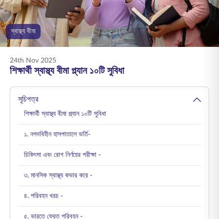
ENGLISH
স্বাস্থ্য বীমা
অনলাইনে কিনুন
প্রিমিয়াম পরিশোধ করুন
1800 267 9090
24th Nov 2025
শিক্ষার্থী স্বাস্থ্য বীমা প্ল্যান ১০টি সুবিধা
সূচিপত্র
শিক্ষার্থী স্বাস্থ্য বীমা প্ল্যান ১০টি সুবিধা
১. নগদবিহীন হাসপাতালে ভর্তি-
চিকিৎসা এবং রোগ নির্ণয়ের পরীক্ষা -
৩. মানসিক স্বাস্থ্য কভার করে -
৪. পরিবহন খরচ -
৫. ভারতে ফেরত পরিবহন -