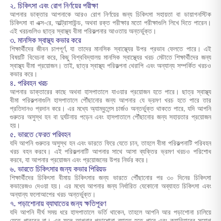
২. চিকিৎসা এবং রোগ নির্ণয়ের পরীক্ষা
আপনার ডাক্তার আপনাকে আরও রোগ নির্ণয়ের জন্য চিকিৎসা সহায়তা বা ডায়াগনস্টিক
চিকিৎসা বা এক্স-রে, আল্ট্রাসাউন্ড, অথবা রক্ত পরীক্ষার মতো পরীক্ষাগুলি লিখে দিতে পারেন।
এই খরচগুলিও ছাত্র স্বাস্থ্য বীমা পরিকল্পনার আওতায় অন্তর্ভুক্ত।
৩. মানসিক স্বাস্থ্য কভার করে
শিক্ষার্থীদের জীবন চাপপূর্ণ, যা তাদের মানসিক স্বাস্থ্যের উপর প্রভাব ফেলতে পারে। এই
বিষয়টি বিবেচনা করে, কিছু বিশ্ববিদ্যালয় মানসিক স্বাস্থ্যের খরচ মেটাতে শিক্ষার্থীদের জন্য
স্বাস্থ্য বীমা প্রয়োজন। তাই, ছাত্র স্বাস্থ্য পরিকল্পনা থেরাপি এবং অন্যান্য সম্পর্কিত খরচও
কভার করে।
৪. পরিবহন খরচ
আপনার ডাক্তারের কাছে অথবা হাসপাতালে যাওয়ার প্রয়োজন হতে পারে। ছাত্র স্বাস্থ্য
বীমা পরিকল্পনাগুলি হাসপাতালে পৌঁছানোর জন্য আপনার যে ভ্রমণ খরচ হতে পারে তার
প্রতিদানও প্রদান করে। এর মধ্যে অ্যাম্বুলেন্স চার্জও অন্তর্ভুক্ত থাকতে পারে, যদি আপনি
গুরুতর অসুস্থ হন বা দুর্ঘটনায় পড়েন এবং হাসপাতালে পৌঁছানোর জন্য সহায়তার প্রয়োজন
হয়।
৫. ভারতে ফেরত পরিবহন
যদি আপনি গুরুতর অসুস্থ হন এবং ভারতে ফিরে যেতে চান, তাহলে বীমা পরিকল্পনাটি পরিবহন
খরচ বহন করবে। এই পরিকল্পনাটি আপনার সাথে আসা ব্যক্তির ভ্রমণ খরচও পরিশোধ
করবে, যা আপনার প্রয়োজন এবং প্রয়োজনের উপর নির্ভর করে।
৬. ভারতে চিকিৎসার জন্য কভার পিরিয়ড
শিক্ষার্থীদের চিকিৎসা বীমায়
চিকিৎসার জন্য ভারতে পৌঁছানোর পর ৩০ দিনের চিকিৎসা
কভারেজও দেওয়া হয়। এর মধ্যে আপনার জন্য নির্ধারিত যেকোনো অব্যাহত চিকিৎসা এবং
অন্যান্য ফলোআপের খরচ অন্তর্ভুক্ত।
৭. পড়াশোনায় ব্যাঘাতের জন্য ক্ষতিপূরণ
যদি আপনি দীর্ঘ সময় ধরে হাসপাতালে ভর্তি থাকেন, তাহলে আপনি আর পড়াশোনা চালিয়ে