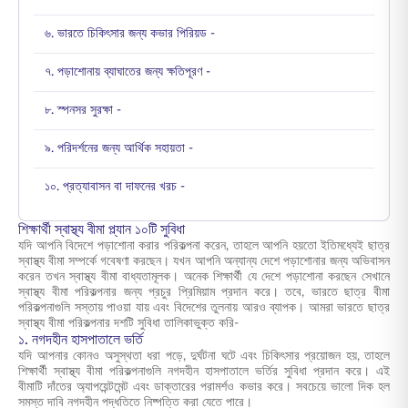
৬. ভারতে চিকিৎসার জন্য কভার পিরিয়ড -
৭. পড়াশোনায় ব্যাঘাতের জন্য ক্ষতিপূরণ -
৮. স্পনসর সুরক্ষা -
৯. পরিদর্শনের জন্য আর্থিক সহায়তা -
১০. প্রত্যাবাসন বা দাফনের খরচ -
শিক্ষার্থী স্বাস্থ্য বীমা প্ল্যান ১০টি সুবিধা
যদি আপনি বিদেশে পড়াশোনা করার পরিকল্পনা করেন, তাহলে আপনি হয়তো ইতিমধ্যেই
ছাত্র
স্বাস্থ্য বীমা
সম্পর্কে গবেষণা করছেন। যখন আপনি অন্যান্য দেশে পড়াশোনার জন্য অভিবাসন
করেন তখন
স্বাস্থ্য বীমা
বাধ্যতামূলক। অনেক শিক্ষার্থী যে দেশে পড়াশোনা করছেন সেখানে
স্বাস্থ্য বীমা পরিকল্পনার
জন্য প্রচুর প্রিমিয়াম প্রদান করে। তবে, ভারতে ছাত্র বীমা
পরিকল্পনাগুলি সস্তায় পাওয়া যায় এবং বিদেশের তুলনায় আরও ব্যাপক। আমরা ভারতে
ছাত্র
স্বাস্থ্য বীমা
পরিকল্পনার দশটি সুবিধা তালিকাভুক্ত করি-
১. নগদহীন হাসপাতালে ভর্তি
যদি আপনার কোনও অসুস্থতা ধরা পড়ে, দুর্ঘটনা ঘটে এবং চিকিৎসার প্রয়োজন হয়, তাহলে
শিক্ষার্থী স্বাস্থ্য বীমা
পরিকল্পনাগুলি নগদহীন হাসপাতালে ভর্তির সুবিধা প্রদান করে। এই
বীমাটি দাঁতের অ্যাপয়েন্টমেন্ট এবং ডাক্তারের পরামর্শও কভার করে। সবচেয়ে ভালো দিক হল
সমস্ত দাবি নগদহীন পদ্ধতিতে নিষ্পত্তি করা যেতে পারে।