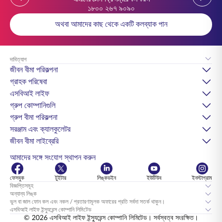
১৮০০ ২৬৭ ৯০৯০
অথবা আমাদের কাছ থেকে একটি কলব্যাক পান
দাবিত্যাগ
জীবন বীমা পরিকল্পনা
গ্রাহক পরিষেবা
এসবিআই লাইফ
গ্রুপ কোম্পানিগুলি
গ্রুপ বীমা পরিকল্পনা
সরঞ্জাম এবং ক্যালকুলেটর
জীবন বীমা লাইব্রেরি
আমাদের সঙ্গে সংযোগ স্থাপন করুন
ফেসবুক
টুইটার
লিঙ্কডইন
ইউটিউব
ইনস্টাগ্রাম
বিজ্ঞপ্তিসমূহ
অন্যান্য লিঙ্ক
ভুল বা জাল ফোন কল এবং নকল / প্রতারণামূলক অফারের প্রতি সর্বদা সতর্ক থাকুন।
এসবিআই লাইফ ইন্স্যুরেন্স কোম্পানি লিমিটেড
© 2026 এসবিআই লাইফ ইন্স্যুরেন্স কোম্পানি লিমিটেড। সর্বস্বত্ব সংরক্ষিত।