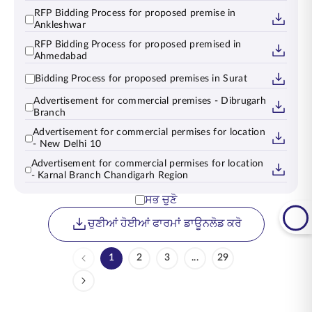
RFP Bidding Process for proposed premise in
Ankleshwar
RFP Bidding Process for proposed premised in
Ahmedabad
Bidding Process for proposed premises in Surat
Advertisement for commercial premises - Dibrugarh
Branch
Advertisement for commercial permises for location
- New Delhi 10
Advertisement for commercial permises for location
- Karnal Branch Chandigarh Region
ਸਭ ਚੁਣੋ
ਚੁਣੀਆਂ ਹੋਈਆਂ ਫਾਰਮਾਂ ਡਾਊਨਲੋਡ ਕਰੋ
1
2
3
...
29
Page
Page
Page
Intermediate Pages Use TA
Page