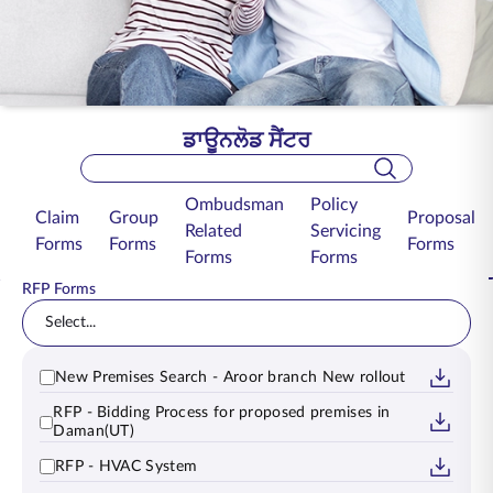
ENGLISH
ਆਨਲਾਈਨ ਖਰੀਦੋ
ਪ੍ਰੀਮੀਅਮ ਭਰੋ
1800 267 9090
ਡਾਊਨਲੋਡ ਸੈਂਟਰ
Search Bar
Ombudsman
Policy
Claim
Group
Proposal
Related
Servicing
Forms
Forms
Forms
Forms
Forms
RFP Forms
Select...
New Premises Search - Aroor branch New rollout
RFP - Bidding Process for proposed premises in
Daman(UT)
RFP - HVAC System