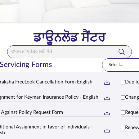
ਡਾਊਨਲੋਡ ਸੈਂਟਰ
Search Bar
 Servicing Forms
Select...
raksha FreeLook Cancellation Form English
Duplic
gnment for Keyman Insurance Policy - English
Chang
 Against Policy Request Form
Reques
itional Assignment in favor of Individuals -
Renew
ish