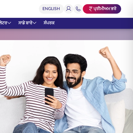
ਪ੍ਰੀਮੀਅਮ ਭਰੋ
ਲੇਟਰ
ਸਾਡੇ ਬਾਰੇ
ਸੰਪਰਕ