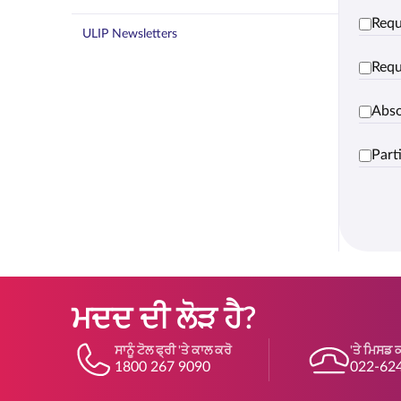
Requ
ULIP Newsletters
Requ
Abso
Part
ਮਦਦ ਦੀ ਲੋੜ ਹੈ?
ਸਾਨੂੰ ਟੋਲ ਫ੍ਰੀ 'ਤੇ ਕਾਲ ਕਰੋ
'ਤੇ ਮਿਸਡ 
1800 267 9090
022-62