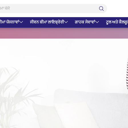
ੀਮਾ ਯੋਜਨਾਵਾਂ
ਜੀਵਨ ਬੀਮਾ ਲਾਇਬ੍ਰੇਰੀ
ਗਾਹਕ ਸੇਵਾਵਾਂ
ਟੂਲ ਅਤੇ ਕੈਲਕੂ