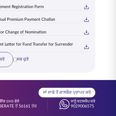
ement Registration Form
idual Premium Payment Challan
for Change of Nomination
t Letter for Fund Transfer for Surrender
ਕਰੋ
ਸਭ ਚੁਣੋ
ਜਾਂ ਸਾਡੇ ਤੋਂ ਕਾਲਬੈਕ ਪ੍ਰਾਪਤ ਕਰੋ
ੇ ਇੱਕ SMS ਭੇਜੋ
ਸਾਨੂੰ ਵਟਸਐਪ ਕਰੋ
BERATE ਤੋਂ 56161 ਤੱਕ
9029006575