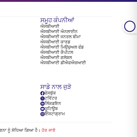
ਸਮੂਹ ਕੰਪਨੀਆਂ
ਐਸਬੀਆਈ
ਐਸਬੀਆਈ ਔਨਲਾਈਨ
ਐਸਬੀਆਈ ਜਨਰਲ ਬੀਮਾ
ਐਸਬੀਆਈ ਕਾਰਡ
ਐਸਬੀਆਈ ਮਿਉਚੁਅਲ ਫੰਡ
ਐਸਬੀਆਈ ਕੈਪੀਟਲ
ਐਸਬੀਆਈ ਗਲੋਬਲ
ਐਸਬੀਆਈ ਡੀਐਫਐਚਆਈ
ਸਾਡੇ ਨਾਲ ਜੁੜੋ
ਫੇਸਬੁੱਕ
ਟਵਿੱਟਰ
ਲਿੰਕਡਇਨ
ਯੂਟਿਊਬ
ਇੰਸਟਾਗ੍ਰਾਮ
ਗਣਨਾ ਨੂੰ ਸੋਧਿਆ ਗਿਆ ਹੈ।
ਹੋਰ ਜਾਣੋ