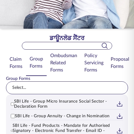
ENGLISH
ਆਨਲਾਈਨ ਖਰੀਦੋ
ਪ੍ਰੀਮੀਅਮ ਭਰੋ
1800 267 9090
ਡਾਊਨਲੋਡ ਸੈਂਟਰ
Search Bar
Ombudsman
Policy
Group
Claim
Proposal
Related
Servicing
Forms
Forms
Forms
Forms
Forms
Group Forms
Select...
SBI Life - Group Micro Insurance Social Sector -
Declaration Form
SBI Life - Group Annuity - Change in Nomination
SBI Life - Fund Products - Mandate for Authorised
Signatory - Electronic Fund Transfer - Email ID -