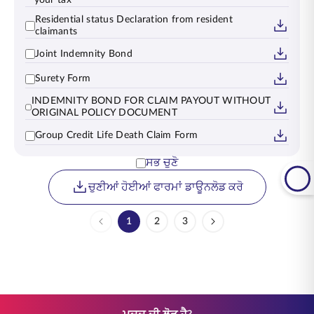
Residential status Declaration from resident
claimants
Joint Indemnity Bond
Surety Form
INDEMNITY BOND FOR CLAIM PAYOUT WITHOUT
ORIGINAL POLICY DOCUMENT
Group Credit Life Death Claim Form
ਸਭ ਚੁਣੋ
ਚੁਣੀਆਂ ਹੋਈਆਂ ਫਾਰਮਾਂ ਡਾਊਨਲੋਡ ਕਰੋ
1
2
3
Page
Page
Page