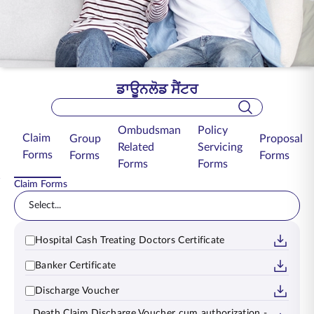
ENGLISH
ਆਨਲਾਈਨ ਖਰੀਦੋ
ਪ੍ਰੀਮੀਅਮ ਭਰੋ
1800 267 9090
ਡਾਊਨਲੋਡ ਸੈਂਟਰ
Search Bar
Ombudsman
Policy
Claim
Group
Proposal
Related
Servicing
Forms
Forms
Forms
Forms
Forms
Claim Forms
Select...
Hospital Cash Treating Doctors Certificate
Banker Certificate
Discharge Voucher
Death Claim Discharge Voucher cum authorization -