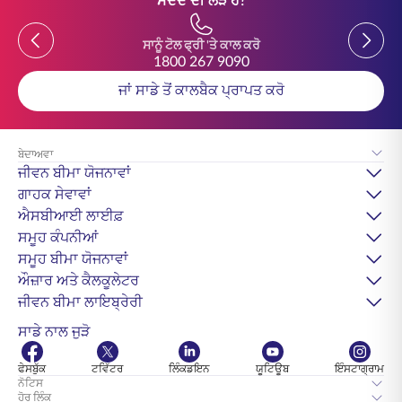
ਮਦਦ ਦੀ ਲੋੜ ਹੈ?
Previous
Previou
ਸਾਨੂੰ ਟੋਲ ਫ੍ਰੀ 'ਤੇ ਕਾਲ ਕਰੋ
1800 267 9090
ਜਾਂ ਸਾਡੇ ਤੋਂ ਕਾਲਬੈਕ ਪ੍ਰਾਪਤ ਕਰੋ
ਬੇਦਾਅਵਾ
ਜੀਵਨ ਬੀਮਾ ਯੋਜਨਾਵਾਂ
ਗਾਹਕ ਸੇਵਾਵਾਂ
ਐਸਬੀਆਈ ਲਾਈਫ਼
ਸਮੂਹ ਕੰਪਨੀਆਂ
ਸਮੂਹ ਬੀਮਾ ਯੋਜਨਾਵਾਂ
ਔਜ਼ਾਰ ਅਤੇ ਕੈਲਕੂਲੇਟਰ
ਜੀਵਨ ਬੀਮਾ ਲਾਇਬ੍ਰੇਰੀ
ਸਾਡੇ ਨਾਲ ਜੁੜੋ
ਫੇਸਬੁੱਕ
ਟਵਿੱਟਰ
ਲਿੰਕਡਇਨ
ਯੂਟਿਊਬ
ਇੰਸਟਾਗ੍ਰਾਮ
ਨੋਟਿਸ
ਹੋਰ ਲਿੰਕ