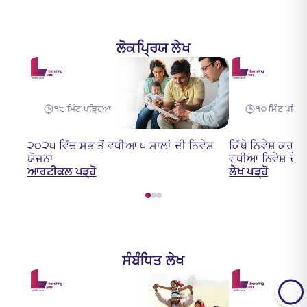
ਲੋਕਪ੍ਰਿਯ ਲੇਖ
੧੮ ਮਿੰਟ ਪੜ੍ਹਿਆ
੧੦ ਮਿੰਟ ਪੜ੍ਹ
੨੦੨੫ ਵਿੱਚ ਸਭ ਤੋਂ ਵਧੀਆ ੫ ਸਾਲਾਂ ਦੀ ਨਿਵੇਸ਼
ਕਿੱਥੇ ਨਿਵੇਸ਼ ਕਰਨ
ਯੋਜਨਾ
ਵਧੀਆ ਨਿਵੇਸ਼ ਦੇ ਮੌ
ਆਰਟੀਕਲ ਪੜ੍ਹੋ
ਲੇਖ ਪੜ੍ਹੋ
ਸੰਬੰਧਿਤ ਲੇਖ