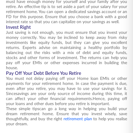
must have enough money for yourself and your family after you
retire. An effective tip is to set aside a part of your salary for your
retirement home. You can open a dedicated savings account or an
FD for this purpose. Ensure that you choose a bank with a good
interest rate so that you can capitalize on your savings as well.
Invest Right
Just saving is not enough, you must ensure that you invest your
money correctly. You may be inclined to keep away from risky
investments like equity funds, but they can give you excellent
returns. Experts advise on maintaining a healthy portfolio by
balancing out the risks with a mix of debt and equity funds,
stocks and other forms of investment. The returns can help you
pay off your EMIs or other expenses incurred in building the
house.
Pay Off Your Debt Before You Retire
You must not delay paying off your Home loan EMIs or other
payments for your retirement home. In case the payment is due,
even after you retire, you may have to use your savings for it.
Sincesavings are your only source of income during this time, it
can affect your other financial requirements.Hence, paying off
your loans and other dues before you retire is important.
These simple tipscan go a long way in helping you build your
dream retirement home. Ensure that you invest wisely, save
thoughtfully, and buy the right
retirement plan
to help you realise
your dream.