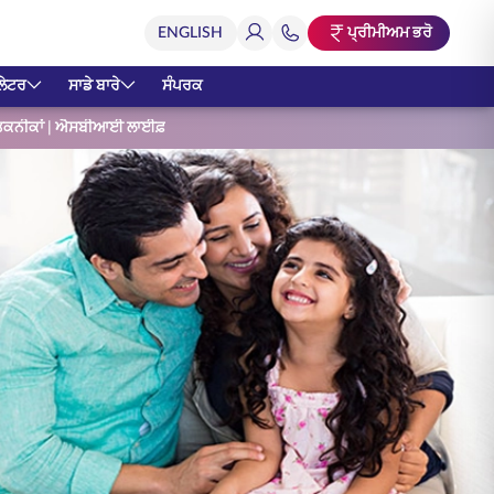
ਪ੍ਰੀਮੀਅਮ ਭਰੋ
ਲੇਟਰ
ਸਾਡੇ ਬਾਰੇ
ਸੰਪਰਕ
 ਤਕਨੀਕਾਂ | ਐਸਬੀਆਈ ਲਾਈਫ਼