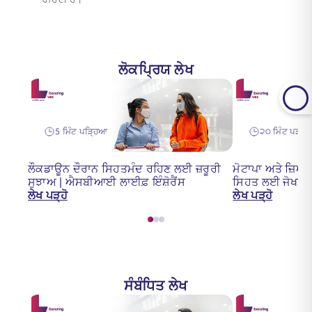
ਰਹਿੰਦੀ ਹੈ।
ਲੋਕਪ੍ਰਿਯ ਲੇਖ
5 ਮਿੰਟ ਪੜ੍ਹਿਆ
੨੦ ਮਿੰਟ ਪੜ੍ਹੇ
ਲੌਕਡਾਊਨ ਦੌਰਾਨ ਸਿਹਤਮੰਦ ਰਹਿਣ ਲਈ ਜ਼ਰੂਰੀ
ਮੋਟਾਪਾ ਅਤੇ ਜ਼ਿਆਦ
ਸੁਝਾਅ | ਐਸਬੀਆਈ ਲਾਈਫ਼ ਇੰਸ਼ੋਰੈਂਸ
ਸਿਹਤ ਲਈ ਜੋਖਮ ਦ
ਲੇਖ ਪੜ੍ਹੋ
ਲੇਖ ਪੜ੍ਹੋ
ਸੰਬੰਧਿਤ ਲੇਖ