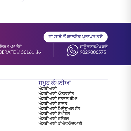
ਜਾਂ ਸਾਡੇ ਤੋਂ ਕਾਲਬੈਕ ਪ੍ਰਾਪਤ ਕਰੋ
ੇ ਇੱਕ SMS ਭੇਜੋ
ਸਾਨੂੰ ਵਟਸਐਪ ਕਰੋ
BERATE ਤੋਂ 56161 ਤੱਕ
9029006575
ਸਮੂਹ ਕੰਪਨੀਆਂ
ਐਸਬੀਆਈ
ਐਸਬੀਆਈ ਔਨਲਾਈਨ
ਐਸਬੀਆਈ ਜਨਰਲ ਬੀਮਾ
ਐਸਬੀਆਈ ਕਾਰਡ
ਐਸਬੀਆਈ ਮਿਉਚੁਅਲ ਫੰਡ
ਐਸਬੀਆਈ ਕੈਪੀਟਲ
ਐਸਬੀਆਈ ਗਲੋਬਲ
ਐਸਬੀਆਈ ਡੀਐਫਐਚਆਈ