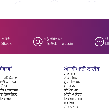
ਕਾਲ ਦਿਓ
ਸਾਨੂੰ ਈਮੇਲ ਕਰੋ
'ਤ
458508
info@sbilife.co.in
LI
ੇਵਾਵਾਂ
ਐਸਬੀਆਈ ਲਾਈਫ਼
ਸਾਡੇ ਬਾਰੇ
ਤੇ ਪਰਿਪੱਕਤਾ
ਲੀਡਰਸ਼ਿਪ
ਈ ਕਾਰਨਰ
ਮੁੱਖ ਮੀਲ ਪੱਥਰ
ਸੈਂਟਰ
ਪੁਰਸਕਾਰ
 ਫੰਡ ਪ੍ਰਦਰਸ਼ਨ
ਸੀਐਸਆਰ
ਂਕਣ ਕੈਲਕੁਲੇਟਰ
ਮੀਡੀਆ ਸੈਂਟਰ
 ਨਿਵਾਰਣ
ਨਿਵੇਸ਼ਕ ਸੰਬੰਧ
ਕਰੀਅਰ
ਜੀਵਨ ਆਇਤ