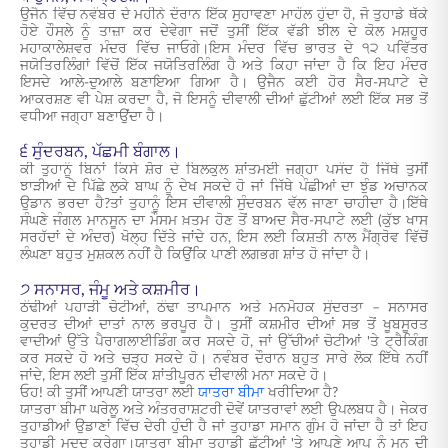
ਉਜੈਨ ਵਿੱਚ ਨਵੰਬਰ ਦੇ ਮਹੀਨੇ ਦੌਰਾਨ ਇੱਕ ਸੁਹਾਵਣਾ ਮਾਹੌਲ ਹੁੰਦਾ ਹੈ, ਜੋ ਤੁਹਾਡੇ ਥੱਕੇ
ਹੋਏ ਹੌਸਲੇ ਨੂੰ ਤਾਜ਼ਾ ਕਰ ਦੇਵੇਗਾ ਜਦੋਂ ਤੁਸੀਂ ਇੱਕ ਵੱਡੀ ਝੀਲ ਦੇ ਕੋਲ ਮਸ਼ਹੂਰ
ਮਹਾਕਾਲੇਸ਼ਵਰ ਮੰਦਰ ਵਿੱਚ ਜਾਓਗੇ।ਇਸ ਮੰਦਰ ਵਿੱਚ ਭਾਰਤ ਦੇ ੧੨ ਪਵਿੱਤਰ
ਜਯੋਤਿਰਲਿੰਗਾਂ ਵਿੱਚੋਂ ਇੱਕ ਜਯੋਤਿਰਲਿੰਗ ਹੈ ਅਤੇ ਕਿਹਾ ਜਾਂਦਾ ਹੈ ਕਿ ਇਹ ਮੰਦਰ
ਇਸਦੇ ਆਲੇ-ਦੁਆਲੇ ਬਣਾਇਆ ਗਿਆ ਹੈ। ਉਜੈਨ ਕਈ ਹੋਰ ਸੈਰ-ਸਪਾਟੇ ਦੇ
ਆਕਰਸ਼ਣ ਵੀ ਪੇਸ਼ ਕਰਦਾ ਹੈ, ਜੋ ਇਸਨੂੰ ਦੀਵਾਲੀ ਦੀਆਂ ਛੁੱਟੀਆਂ ਲਈ ਇੱਕ ਸਭ ਤੋਂ
ਵਧੀਆ ਜਗ੍ਹਾ ਬਣਾਉਂਦਾ ਹੈ।
੬ ਸੁੰਦਰਬਨ, ਪੱਛਮੀ ਬੰਗਾਲ।
ਕੀ ਤੁਹਾਨੂੰ ਬਿਨਾਂ ਕਿਸੇ ਸ਼ੋਰ ਦੇ ਬਿਲਕੁਲ ਸ਼ਾਂਤਮਈ ਜਗ੍ਹਾ ਪਸੰਦ ਹੈ ਜਿੱਥੇ ਤੁਸੀਂ
ਝਾੜੀਆਂ ਦੇ ਪਿੱਛੇ ਲੁਕੇ ਬਾਘ ਨੂੰ ਦੇਖ ਸਕਦੇ ਹੋ ਜਾਂ ਜਿੱਥੇ ਪੰਛੀਆਂ ਦਾ ਝੁੰਡ ਅਚਾਨਕ
ਉਡਾਨ ਭਰਦਾ ਹੈ?ਤਾਂ ਤੁਹਾਨੂੰ ਇਸ ਦੀਵਾਲੀ ਸੁੰਦਰਬਨ ਵੱਲ ਜਾਣਾ ਚਾਹੀਦਾ ਹੈ।ਇੱਥੇ
ਸੰਘਣੇ ਜੰਗਲ ਮਾਨਸੂਨ ਦਾ ਮੌਸਮ ਖ਼ਤਮ ਹੋਣ ਤੋਂ ਬਾਅਦ ਸੈਰ-ਸਪਾਟੇ ਲਈ (ਕੁੱਝ ਖਾਸ
ਸਰਹੱਦਾਂ ਦੇ ਅੰਦਰ) ਖੋਲ੍ਹ ਦਿੱਤੇ ਜਾਂਦੇ ਹਨ, ਇਸ ਲਈ ਕਿਸ਼ਤੀ ਨਾਲ ਮੈਂਗ੍ਰੋਵ ਵਿੱਚੋਂ
ਲੰਘਣਾ ਬਹੁਤ ਮੁਸ਼ਕਲ ਨਹੀਂ ਹੈ ਕਿਉਂਕਿ ਪਾਣੀ ਲਗਭਗ ਸ਼ਾਂਤ ਹੋ ਜਾਂਦਾ ਹੈ।
੭ ਸਨਾਸਰ, ਜੰਮੂ ਅਤੇ ਕਸ਼ਮੀਰ।
ਠੰਢੀਆਂ ਪਹਾੜੀ ਚੋਟੀਆਂ, ਠੰਢਾ ਤਾਪਮਾਨ ਅਤੇ ਮਨਮੋਹਕ ਸੁੰਦਰਤਾ – ਸਨਾਸਰ
ਕੁਦਰਤ ਦੀਆਂ ਦਾਤਾਂ ਨਾਲ ਭਰਪੂਰ ਹੈ। ਤੁਸੀਂ ਕਸ਼ਮੀਰ ਦੀਆਂ ਸਭ ਤੋਂ ਖੂਬਸੂਰਤ
ਵਾਦੀਆਂ ਉੱਤੇ ਪੈਰਾਗਲਾਈਡਿੰਗ ਕਰ ਸਕਦੇ ਹੋ, ਜਾਂ ਉੱਚੀਆਂ ਚੋਟੀਆਂ 'ਤੇ ਟ੍ਰੈਕਿੰਗ
ਕਰ ਸਕਦੇ ਹੋ ਅਤੇ ਚੜ੍ਹ ਸਕਦੇ ਹੋ। ਨਵੰਬਰ ਦੌਰਾਨ ਬਹੁਤ ਸਾਰੇ ਲੋਕ ਇੱਥੇ ਨਹੀਂ
ਜਾਂਦੇ, ਇਸ ਲਈ ਤੁਸੀਂ ਇੱਕ ਸ਼ਾਂਤੀਪੂਰਨ ਦੀਵਾਲੀ ਮਨਾ ਸਕਦੇ ਹੋ।
ਓਹ! ਕੀ ਤੁਸੀਂ ਆਪਣੀ ਯਾਤਰਾ ਲਈ
ਯਾਤਰਾ ਬੀਮਾ
ਖਰੀਦਿਆ ਹੈ?
ਯਾਤਰਾ ਬੀਮਾ ਘਰੇਲੂ ਅਤੇ ਅੰਤਰਰਾਸ਼ਟਰੀ ਦੋਵੇਂ ਯਾਤਰਾਵਾਂ ਲਈ ਉਪਲਬਧ ਹੈ। ਜੇਕਰ
ਤੁਹਾਡੀਆਂ ਉਡਾਣਾਂ ਵਿੱਚ ਦੇਰੀ ਹੁੰਦੀ ਹੈ ਜਾਂ ਤੁਹਾਡਾ ਸਮਾਨ ਗੁੰਮ ਹੋ ਜਾਂਦਾ ਹੈ ਤਾਂ ਇਹ
ਤੁਹਾਡੀ ਮਦਦ ਕਰੇਗਾ।ਯਾਤਰਾ ਬੀਮਾ ਤੁਹਾਡੀ ਛੁੱਟੀਆਂ 'ਤੇ ਆਪਣੇ ਆਪ ਨੂੰ ਮਨ ਦੀ