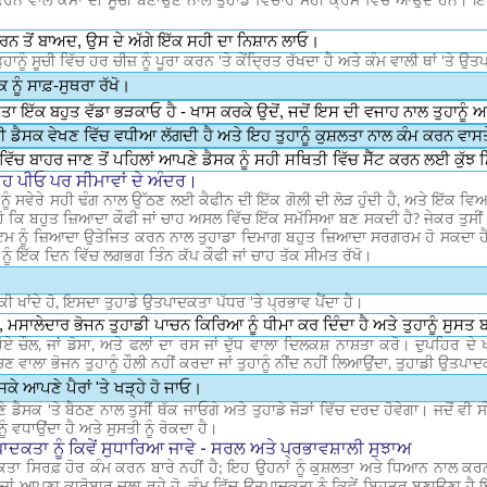
ਰਨ ਵਾਲੇ ਕੰਮਾਂ ਦੀ ਸੂਚੀ ਬਣਾਉਣ ਨਾਲ ਤੁਹਾਡੇ ਵਿਚਾਰ ਸਹੀ ਕ੍ਰਮ ਵਿੱਚ ਆਉਂਦੇ ਹਨ। ਇਹ 
।
ਕਰਨ ਤੋਂ ਬਾਅਦ, ਉਸ ਦੇ ਅੱਗੇ ਇੱਕ ਸਹੀ ਦਾ ਨਿਸ਼ਾਨ ਲਾਓ।
ੂੰ ਸੂਚੀ ਵਿੱਚ ਹਰ ਚੀਜ਼ ਨੂੰ ਪੂਰਾ ਕਰਨ 'ਤੇ ਕੇਂਦ੍ਰਿਤ ਰੱਖਦਾ ਹੈ ਅਤੇ ਕੰਮ ਵਾਲੀ ਥਾਂ '
ਨੂੰ ਸਾਫ਼-ਸੁਥਰਾ ਰੱਖੋ।
ਇੱਕ ਬਹੁਤ ਵੱਡਾ ਭੜਕਾਓ ਹੈ - ਖਾਸ ਕਰਕੇ ਉਦੋਂ, ਜਦੋਂ ਇਸ ਦੀ ਵਜਾਹ ਨਾਲ ਤੁਹਾਨੂੰ ਆ
ਰੀ ਡੈਸਕ ਵੇਖਣ ਵਿੱਚ ਵਧੀਆ ਲੱਗਦੀ ਹੈ ਅਤੇ ਇਹ ਤੁਹਾਨੂੰ ਕੁਸ਼ਲਤਾ ਨਾਲ ਕੰਮ ਕਰਨ ਵਾਸਤ
ਿੱਚ ਬਾਹਰ ਜਾਣ ਤੋਂ ਪਹਿਲਾਂ ਆਪਣੇ ਡੈਸਕ ਨੂੰ ਸਹੀ ਸਥਿਤੀ ਵਿੱਚ ਸੈੱਟ ਕਰਨ ਲਈ ਕੁੱਝ ਮ
ਚਾਹ ਪੀਓ ਪਰ ਸੀਮਾਵਾਂ ਦੇ ਅੰਦਰ।
ੇਕ ਨੂੰ ਸਵੇਰੇ ਸਹੀ ਢੰਗ ਨਾਲ ਉੱਠਣ ਲਈ ਕੈਫੀਨ ਦੀ ਇੱਕ ਗੋਲੀ ਦੀ ਲੋੜ ਹੁੰਦੀ ਹੈ, ਅਤੇ ਇੱਕ 
 ਹੋ ਕਿ ਬਹੁਤ ਜ਼ਿਆਦਾ ਕੌਫੀ ਜਾਂ ਚਾਹ ਅਸਲ ਵਿੱਚ ਇੱਕ ਸਮੱਸਿਆ ਬਣ ਸਕਦੀ ਹੈ? ਜੇਕਰ ਤੁਸੀਂ 
 ਨੂੰ ਜ਼ਿਆਦਾ ਉਤੇਜਿਤ ਕਰਨ ਨਾਲ ਤੁਹਾਡਾ ਦਿਮਾਗ ਬਹੁਤ ਜ਼ਿਆਦਾ ਸਰਗਰਮ ਹੋ ਸਕਦਾ ਹੈ 
ੂੰ ਇੱਕ ਦਿਨ ਵਿੱਚ ਲਗਭਗ ਤਿੰਨ ਕੱਪ ਕੌਫੀ ਜਾਂ ਚਾਹ ਤੱਕ ਸੀਮਤ ਰੱਖੋ।
 ਕੀ ਖਾਂਦੇ ਹੋ, ਇਸਦਾ ਤੁਹਾਡੇ ਉਤਪਾਦਕਤਾ ਪੱਧਰ 'ਤੇ ਪ੍ਰਭਾਵ ਪੈਂਦਾ ਹੈ।
ਮਸਾਲੇਦਾਰ ਭੋਜਨ ਤੁਹਾਡੀ ਪਾਚਨ ਕਿਰਿਆ ਨੂੰ ਧੀਮਾ ਕਰ ਦਿੰਦਾ ਹੈ ਅਤੇ ਤੁਹਾਨੂੰ ਸੁਸਤ ਬ
 ਹੋਏ ਚੌਲ, ਜਾਂ ਡੋਸਾ, ਅਤੇ ਫਲਾਂ ਦਾ ਰਸ ਜਾਂ ਦੁੱਧ ਵਾਲਾ ਦਿਲਕਸ਼ ਨਾਸ਼ਤਾ ਕਰੋ। ਦੁਪਹਿਰ
ਵਾਲਾ ਭੋਜਨ ਤੁਹਾਨੂੰ ਹੌਲੀ ਨਹੀਂ ਕਰਦਾ ਜਾਂ ਤੁਹਾਨੂੰ ਨੀਂਦ ਨਹੀਂ ਲਿਆਉਂਦਾ, ਤੁਹਾਡੀ ਉਤਪ
 ਸਕੇ ਆਪਣੇ ਪੈਰਾਂ 'ਤੇ ਖੜ੍ਹੇ ਹੋ ਜਾਓ।
ਡੈਸਕ 'ਤੇ ਬੈਠਣ ਨਾਲ ਤੁਸੀਂ ਥੱਕ ਜਾਓਗੇ ਅਤੇ ਤੁਹਾਡੇ ਜੋੜਾਂ ਵਿੱਚ ਦਰਦ ਹੋਵੇਗਾ। ਜਦੋਂ ਵੀ ਸ
ੂੰ ਵਧਾਉਂਦਾ ਹੈ ਅਤੇ ਸੁਸਤੀ ਨੂੰ ਰੋਕਦਾ ਹੈ।
ਾਦਕਤਾ ਨੂੰ ਕਿਵੇਂ ਸੁਧਾਰਿਆ ਜਾਵੇ - ਸਰਲ ਅਤੇ ਪ੍ਰਭਾਵਸ਼ਾਲੀ ਸੁਝਾਅ
ਤਾ ਸਿਰਫ਼ ਹੋਰ ਕੰਮ ਕਰਨ ਬਾਰੇ ਨਹੀਂ ਹੈ; ਇਹ ਉਹਨਾਂ ਨੂੰ ਕੁਸ਼ਲਤਾ ਅਤੇ ਧਿਆਨ ਨਾਲ ਕਰਨ ਬਾ
, ਜਾਂ ਆਪਣਾ ਕਾਰੋਬਾਰ ਚਲਾ ਰਹੇ ਹੋ, ਕੰਮ ਵਿੱਚ ਉਤਪਾਦਕਤਾ ਨੂੰ ਕਿਵੇਂ ਬਿਹਤਰ ਬਣਾਉਣਾ ਹ