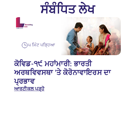
ਸੰਬੰਧਿਤ ਲੇਖ
੫ ਮਿੰਟ ਪੜ੍ਹਿਆ
ਕੋਵਿਡ-੧੯ ਮਹਾਂਮਾਰੀ: ਭਾਰਤੀ
ਅਰਥਵਿਵਸਥਾ 'ਤੇ ਕੋਰੋਨਾਵਾਇਰਸ ਦਾ
ਪ੍ਰਭਾਵ
ਆਰਟੀਕਲ ਪੜ੍ਹੋ