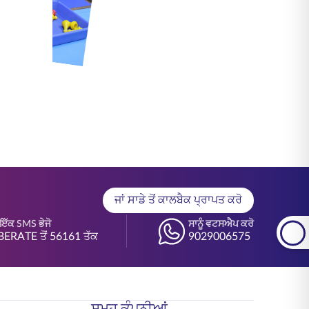
ਜਾਂ ਸਾਡੇ ਤੋਂ ਕਾਲਬੈਕ ਪ੍ਰਾਪਤ ਕਰੋ
ੇ ਇੱਕ SMS ਭੇਜੋ
ਸਾਨੂੰ ਵਟਸਐਪ ਕਰੋ
BERATE ਤੋਂ 56161 ਤੱਕ
9029006575
ਸਮੂਹ ਕੰਪਨੀਆਂ