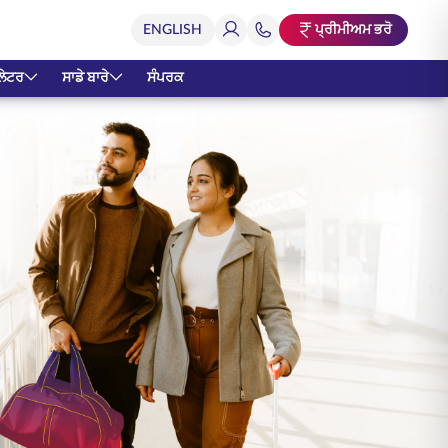
ਪ੍ਰੀਮੀਅਮ ਭਰੋ
ਲੇਟਰ
ਸਾਡੇ ਬਾਰੇ
ਸੰਪਰਕ