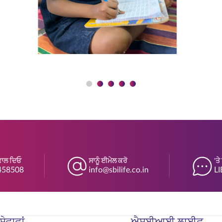
ਕਾਲ ਦਿਓ
ਸਾਨੂੰ ਈਮੇਲ ਕਰੋ
'ਤ
458508
info@sbilife.co.in
LI
ੇਵਾਵਾਂ
ਐਸਬੀਆਈ ਲਾਈਫ਼