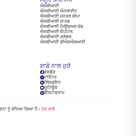
ਐਸਬੀਆਈ
ਐਸਬੀਆਈ ਔਨਲਾਈਨ
ਐਸਬੀਆਈ ਜਨਰਲ ਬੀਮਾ
ਐਸਬੀਆਈ ਕਾਰਡ
ਐਸਬੀਆਈ ਮਿਉਚੁਅਲ ਫੰਡ
ਐਸਬੀਆਈ ਕੈਪੀਟਲ
ਐਸਬੀਆਈ ਗਲੋਬਲ
ਐਸਬੀਆਈ ਡੀਐਫਐਚਆਈ
ਸਾਡੇ ਨਾਲ ਜੁੜੋ
ਫੇਸਬੁੱਕ
ਟਵਿੱਟਰ
ਲਿੰਕਡਇਨ
ਯੂਟਿਊਬ
ਇੰਸਟਾਗ੍ਰਾਮ
ਗਣਨਾ ਨੂੰ ਸੋਧਿਆ ਗਿਆ ਹੈ।
ਹੋਰ ਜਾਣੋ