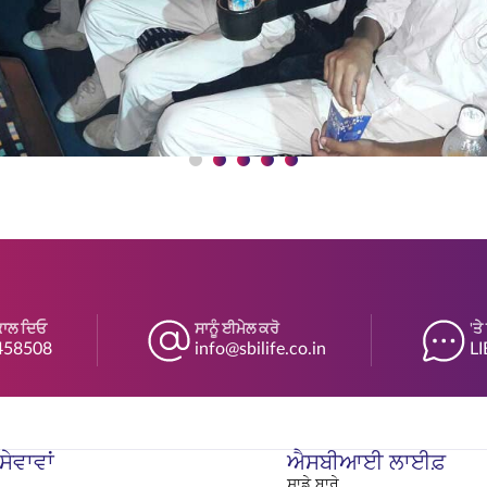
ਕਾਲ ਦਿਓ
ਸਾਨੂੰ ਈਮੇਲ ਕਰੋ
'ਤ
458508
info@sbilife.co.in
LI
ੇਵਾਵਾਂ
ਐਸਬੀਆਈ ਲਾਈਫ਼
ਸਾਡੇ ਬਾਰੇ