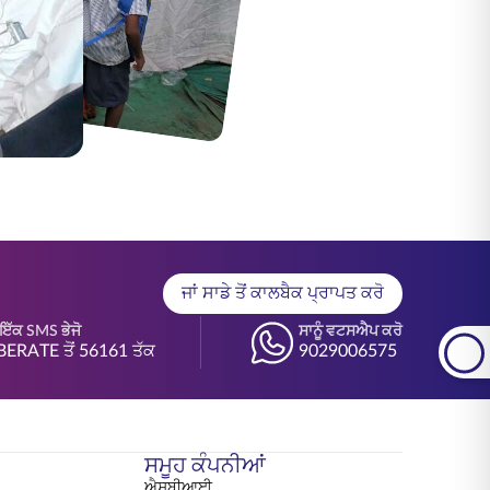
ਜਾਂ ਸਾਡੇ ਤੋਂ ਕਾਲਬੈਕ ਪ੍ਰਾਪਤ ਕਰੋ
ੇ ਇੱਕ SMS ਭੇਜੋ
ਸਾਨੂੰ ਵਟਸਐਪ ਕਰੋ
BERATE ਤੋਂ 56161 ਤੱਕ
9029006575
ਸਮੂਹ ਕੰਪਨੀਆਂ
ਐਸਬੀਆਈ