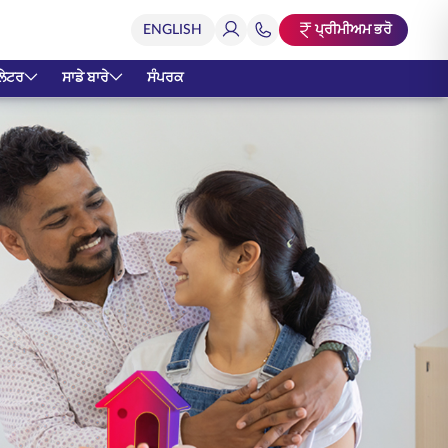
ਪ੍ਰੀਮੀਅਮ ਭਰੋ
ਲੇਟਰ
ਸਾਡੇ ਬਾਰੇ
ਸੰਪਰਕ