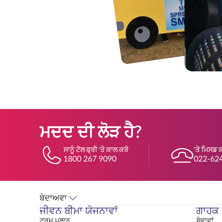
ਮਦਦ ਦੀ ਲੋੜ ਹੈ?
ਸਾਨੂੰ ਟੋਲ ਫ੍ਰੀ 'ਤੇ ਕਾਲ ਕਰੋ
'ਤੇ ਮਿਸਡ 
1800 267 9090
022-62
ਬੇਦਾਅਵਾ
ਜੀਵਨ ਬੀਮਾ ਯੋਜਨਾਵਾਂ
ਗਾਹਕ ਸ
ਟਰਮ ਪਲਾਨ
ਸੇਵਾਵਾਂ