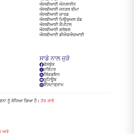
ਐਸਬੀਆਈ ਔਨਲਾਈਨ
ਐਸਬੀਆਈ ਜਨਰਲ ਬੀਮਾ
ਐਸਬੀਆਈ ਕਾਰਡ
ਐਸਬੀਆਈ ਮਿਉਚੁਅਲ ਫੰਡ
ਐਸਬੀਆਈ ਕੈਪੀਟਲ
ਐਸਬੀਆਈ ਗਲੋਬਲ
ਐਸਬੀਆਈ ਡੀਐਫਐਚਆਈ
ਸਾਡੇ ਨਾਲ ਜੁੜੋ
ਫੇਸਬੁੱਕ
ਟਵਿੱਟਰ
ਲਿੰਕਡਇਨ
ਯੂਟਿਊਬ
ਇੰਸਟਾਗ੍ਰਾਮ
ਗਣਨਾ ਨੂੰ ਸੋਧਿਆ ਗਿਆ ਹੈ।
ਹੋਰ ਜਾਣੋ
 ਅਤੇ