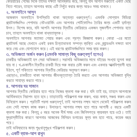
কেরিয়ারের শেষের দিকে তাদের দক্ষতা আবিষ্কার করে, কিন্তু যদি আপনি শুরুতেই একটি বেছে
নিতে পারেন, তাহলে আপনার কাছে এটি নিখুঁত করার জন্য আরও সময় থাকবে।
২. অনলাইনে আসুন
আজকাল অনলাইনে উপস্থিতি থাকা অত্যন্ত গুরুত্বপূর্ণ। এমনকি সোশ্যাল মিডিয়া
প্ল্যাটফর্মগুলিও পেশাদার নেটওয়ার্কিং এবং আপনার পোর্টফোলিও তৈরির জন্য একটি দুর্দান্ত
উৎস। বিশেষ করে, যদি আপনি আপনার দ্বিতীয় কেরিয়ারে একজন সৃজনশীল পেশাদার হতে
চান, তাহলে অনলাইনে থাকা বাধ্যতামূলক।
অনলাইনে আপনার মতামত শেয়ার করুন এবং প্রশ্ন জিজ্ঞাসা করুন। কোরা -এর মতো
প্ল্যাটফর্ম আছে যেখানে একই রকম চিন্তাভাবনা সম্পন্ন ব্যক্তি এবং ব্র্যান্ডগুলি দক্ষতা ভাগ
করে নেয় এবং যোগাযোগ করে। এই ধরণের প্ল্যাটফর্মগুলিতে সময় ব্যয় করুন।
৩. অভিজ্ঞতা অর্জন করুন (এমনকি সামান্য কিছু গুরুত্বপূর্ণ হলেও)
চাকরীর অভিজ্ঞতাই হল সেরা অভিজ্ঞতা। সরাসরি অভিজ্ঞতার সাথে বইয়ের সংখ্যা তুলনা করা
যায় না। খণ্ডকালীন দ্বিতীয় চাকরী দিয়ে শুরু করার চেষ্টা করুন এবং একবার আত্মবিশ্বাসী হয়ে
উঠলে, পূর্ণ শক্তিতে আপনার দ্বিতীয় কেরিয়ার অনুসরণ করুন।
এছাড়াও, চাকরীতে থাকা আপনার জীবনবৃত্তান্ত তৈরি করতে এবং আপনার অভিজ্ঞতা বৃদ্ধি
করতে সাহায্য করতে পারে।
৪. আপনার ঘর সাজান
আপনার দ্বিতীয় কেরিয়ার হতে পারে নিজের ব্যবসা শুরু করা। যদি তাই হয়, তাহলে আপনাকে
আর্থিকভাবে নিরাপদ হতে হবে। তাড়াতাড়ি পরিকল্পনা শুরু করুন, খরচ কমান, সঞ্চয় করুন এবং
বিনিয়োগ করুন। প্রতিটি পয়সা গুরুত্বপূর্ণ, তাই আপনার লক্ষ্য আগে থেকেই পরিকল্পনা করুন
এবং সেই লক্ষ্যে কাজ করুন। উদাহরণ: আপনার লক্ষ্য হতে পারে আগামী ৫ বছরে একটি
ব্যবসা শুরু করা। কিন্তু ৫ বছর অনেক দীর্ঘ সময় এবং জিনিসপত্র ব্যয়বহুল হয়ে ওঠে। তাই
মুদ্রাস্ফীতির কারণে আপনার আজকের মিলিয়ন ডলারের মূল্য কম হতে পারে, কয়েক বছর
পরে।
তাই ভবিষ্যতের জন্য পুঙ্খানুপুঙ্খ পরিকল্পনা করুন।
৫. একটি ব্যাক-আপ রাখুন