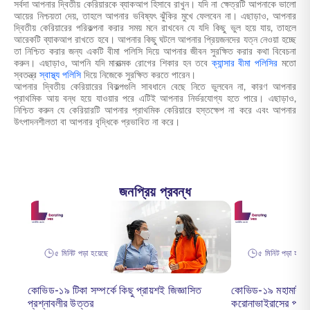
সর্বদা আপনার দ্বিতীয় কেরিয়ারকে ব্যাকআপ হিসাবে রাখুন। যদি না ক্ষেত্রটি আপনাকে ভালো
আয়ের নিশ্চয়তা দেয়, তাহলে আপনার ভবিষ্যৎ ঝুঁকির মুখে ফেলবেন না। এছাড়াও, আপনার
দ্বিতীয় কেরিয়ারের পরিকল্পনা করার সময় মনে রাখবেন যে যদি কিছু ভুল হয়ে যায়, তাহলে
আরেকটি ব্যাকআপ রাখতে হবে। আপনার কিছু ঘটলে আপনার প্রিয়জনদের যত্ন নেওয়া হচ্ছে
তা নিশ্চিত করার জন্য একটি বীমা পলিসি দিয়ে আপনার জীবন সুরক্ষিত করার কথা বিবেচনা
করুন। এছাড়াও, আপনি যদি মারাত্মক রোগের শিকার হন তবে
ক্যান্সার বীমা পলিসির
মতো
স্বতন্ত্র
স্বাস্থ্য পলিসি
দিয়ে নিজেকে সুরক্ষিত করতে পারেন।
আপনার দ্বিতীয় কেরিয়ারের বিকল্পগুলি সাবধানে বেছে নিতে ভুলবেন না, কারণ আপনার
প্রাথমিক আয় বন্ধ হয়ে যাওয়ার পরে এটিই আপনার নির্ভরযোগ্য হতে পারে। এছাড়াও,
নিশ্চিত করুন যে কেরিয়ারটি আপনার প্রাথমিক কেরিয়ারে হস্তক্ষেপ না করে এবং আপনার
উৎপাদনশীলতা বা আপনার বৃদ্ধিকে প্রভাবিত না করে।
জনপ্রিয় প্রবন্ধ
৫ মিনিট পড়া হয়েছে
৫ মিনিট পড়া হয়েছ
কোভিড-১৯ টিকা সম্পর্কে কিছু প্রায়শই জিজ্ঞাসিত
কোভিড-১৯ মহামারী: ভ
প্রশ্নাবলীর উত্তর
করোনাভাইরাসের প্রভ