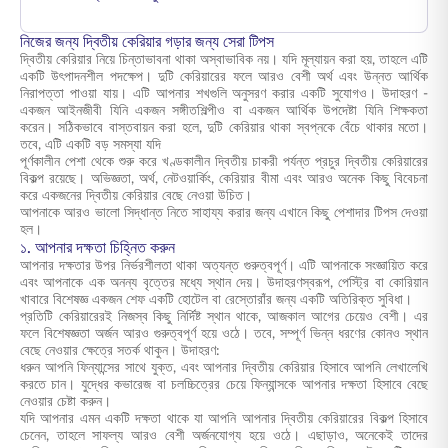
নিজের জন্য দ্বিতীয় কেরিয়ার গড়ার জন্য সেরা টিপস
দ্বিতীয় কেরিয়ার নিয়ে চিন্তাভাবনা থাকা অস্বাভাবিক নয়। যদি মূল্যায়ন করা হয়, তাহলে এটি
একটি উৎপাদনশীল পদক্ষেপ। দুটি কেরিয়ারের ফলে আরও বেশী অর্থ এবং উন্নত আর্থিক
নিরাপত্তা পাওয়া যায়। এটি আপনার শখগুলি অনুসরণ করার একটি সুযোগও। উদাহরণ -
একজন আইনজীবী যিনি একজন সঙ্গীতশিল্পীও বা একজন আর্থিক উপদেষ্টা যিনি শিক্ষকতা
করেন। সঠিকভাবে বাস্তবায়ন করা হলে, দুটি কেরিয়ার থাকা স্বপ্নকে বেঁচে থাকার মতো।
তবে, এটি একটি বড় সমস্যা যদি
পূর্ণকালীন পেশা থেকে শুরু করে খণ্ডকালীন দ্বিতীয় চাকরী পর্যন্ত প্রচুর দ্বিতীয় কেরিয়ারের
বিকল্প রয়েছে। অভিজ্ঞতা, অর্থ, নেটওয়ার্কিং, কেরিয়ার বীমা এবং আরও অনেক কিছু বিবেচনা
করে একজনের দ্বিতীয় কেরিয়ার বেছে নেওয়া উচিত।
আপনাকে আরও ভালো সিদ্ধান্ত নিতে সাহায্য করার জন্য এখানে কিছু পেশাদার টিপস দেওয়া
হল।
১. আপনার দক্ষতা চিহ্নিত করুন
আপনার দক্ষতার উপর নির্ভরশীলতা থাকা অত্যন্ত গুরুত্বপূর্ণ। এটি আপনাকে সংজ্ঞায়িত করে
এবং আপনাকে এক অনন্য বৃত্তের মধ্যে স্থান দেয়। উদাহরণস্বরূপ, পেস্ট্রি বা কোরিয়ান
খাবারে বিশেষজ্ঞ একজন শেফ একটি হোটেল বা রেস্তোরাঁর জন্য একটি অতিরিক্ত সুবিধা।
প্রতিটি কেরিয়ারেরই নিজস্ব কিছু নির্দিষ্ট স্থান থাকে, আজকাল আগের চেয়েও বেশী। এর
ফলে বিশেষজ্ঞতা অর্জন আরও গুরুত্বপূর্ণ হয়ে ওঠে। তবে, সম্পূর্ণ ভিন্ন ধরণের কোনও স্থান
বেছে নেওয়ার ক্ষেত্রে সতর্ক থাকুন। উদাহরণ:
ধরুন আপনি ফিন্যান্সের সাথে যুক্ত, এবং আপনার দ্বিতীয় কেরিয়ার হিসাবে আপনি লেখালেখি
করতে চান। যুদ্ধের কভারেজ বা চলচ্চিত্রের চেয়ে ফিন্যান্সকে আপনার দক্ষতা হিসাবে বেছে
নেওয়ার চেষ্টা করুন।
যদি আপনার এমন একটি দক্ষতা থাকে যা আপনি আপনার দ্বিতীয় কেরিয়ারের বিকল্প হিসাবে
চেনেন, তাহলে সাফল্য আরও বেশী অর্জনযোগ্য হয়ে ওঠে। এছাড়াও, অনেকেই তাদের