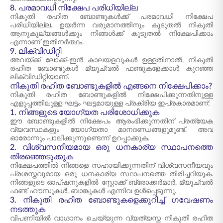
8. പരമാവധി നിക്ഷേപ പരിധിയില്ല
നികുതി രഹിത ബോണ്ടുകൾക്ക് പരമാവധി നിക്ഷേപ
പരിധിയില്ല. ഉയർന്ന വരുമാനത്തിനും കൂടുതൽ നികുതി
ആനുകൂല്യങ്ങൾക്കും നിങ്ങൾക്ക് കൂടുതൽ നിക്ഷേപിക്കാം
എന്നാണ് ഇതിനർത്ഥം.
9. ലിക്വിഡിറ്റി
അവയ്ക്ക് ലോക്ക്-ഇൻ കാലയളവുകൾ ഉള്ളതിനാൽ, നികുതി
രഹിത ബോണ്ടുകൾ മ്യൂച്വൽ ഫണ്ടുകളേക്കാൾ കുറഞ്ഞ
ലിക്വിഡിറ്റിയാണ്.
നികുതി രഹിത ബോണ്ടുകളിൽ എങ്ങനെ നിക്ഷേപിക്കാം?
നികുതി രഹിത ബോണ്ടുകളിൽ നിക്ഷേപിക്കുന്നതിനുള്ള
എളുപ്പത്തിലുള്ള ഘട്ടം ഘട്ടമായുള്ള പ്രക്രിയ ഇപ്രകാരമാണ്:
1. നിങ്ങളുടെ യോഗ്യത പരിശോധിക്കുക
ഈ ബോണ്ടുകളിൽ നിക്ഷേപം ആരംഭിക്കുന്നതിന് പ്രത്യേക
വ്യവസ്ഥകളും യോഗ്യതാ മാനദണ്ഡങ്ങളുമുണ്ട്. അവ
ഓരോന്നും പാലിക്കുന്നുണ്ടെന്ന് ഉറപ്പാക്കുക.
2. വിശ്വസനീയമായ ഒരു ധനകാര്യ സ്ഥാപനത്തെ
തിരഞ്ഞെടുക്കുക
നിക്ഷേപത്തിൽ നിങ്ങളെ സഹായിക്കുന്നതിന് വിശ്വസനീയവും
പ്രശസ്തവുമായ ഒരു ധനകാര്യ സ്ഥാപനത്തെ തിരിച്ചറിയുക.
നിങ്ങളുടെ ഓപ്ഷനുകളിൽ സ്റ്റോക്ക് ബ്രോക്കർമാർ, മ്യൂച്വൽ
ഫണ്ട് ഹൗസുകൾ, ബാങ്കുകൾ എന്നിവ ഉൾപ്പെടുന്നു.
3. നികുതി രഹിത ബോണ്ടുകളെക്കുറിച്ച് ഗവേഷണം
നടത്തുക
വിപണിയിൽ വാഗ്ദാനം ചെയ്യുന്ന വ്യത്യസ്ത നികുതി രഹിത