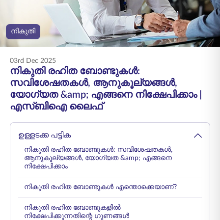
ENGLISH
നികുതി
ഓൺലൈനായി
പ്രീമിയം അടയ്ക്കുക
വാങ്ങുക
03rd Dec 2025
1800 267 9090
നികുതി രഹിത ബോണ്ടുകൾ:
സവിശേഷതകൾ, ആനുകൂല്യങ്ങൾ,
യോഗ്യത &amp; എങ്ങനെ നിക്ഷേപിക്കാം |
എസ്‌ബി‌ഐ ലൈഫ്
ഉള്ളടക്ക പട്ടിക
നികുതി രഹിത ബോണ്ടുകൾ: സവിശേഷതകൾ,
ആനുകൂല്യങ്ങൾ, യോഗ്യത &amp; എങ്ങനെ
നിക്ഷേപിക്കാം
നികുതി രഹിത ബോണ്ടുകൾ എന്തൊക്കെയാണ്?
നികുതി രഹിത ബോണ്ടുകളിൽ
നിക്ഷേപിക്കുന്നതിന്റെ ഗുണങ്ങൾ