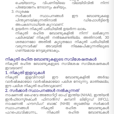
ചെയ്യാനും വിപണിയിലെ വിലയിടിവിൽ നിന്ന്
പ്രയോജനം നേടാനും കഴിയും.
സുരക്ഷ
സർക്കാർ സ്ഥാപനങ്ങൾ ഈ ബോണ്ടുകളെ
പിന്തുണയ്ക്കുന്നതിനാൽ ഡിഫോൾട്ടിന്റെ
അപകടസാധ്യത കുറവാണ്.
ഉയർന്ന നികുതി പരിധിയിൽ ഉയർന്ന ലാഭം
നികുതി രഹിത ബോണ്ടുകളിൽ നിന്ന് ലഭിക്കുന്ന
പലിശയ്ക്ക് നികുതി നൽകേണ്ടതില്ല. അതിനാൽ, 30
ശതമാനമോ അതിൽ കൂടുതലോ നികുതി പരിധിയിൽ
വരുന്നവർക്ക് അവയിൽ നിക്ഷേപിക്കുന്നതിലൂടെ
ഗണ്യമായ നേട്ടമുണ്ടാകും.
നികുതി രഹിത ബോണ്ടുകളുടെ സവിശേഷതകൾ
നികുതി രഹിത ബോണ്ടുകളുടെ സവിശേഷ സവിശേഷതകൾ
ഇവയാണ്:
1. നികുതി ഇളവുകൾ
നികുതി ഇളവിനായി ഈ ബോണ്ടുകളിൽ അർദ്ധ
വാർഷികമായോ വാർഷികമായോ പലിശ നേടുന്നു. മാത്രമല്ല,
ഈ പലിശ നികുതി രഹിതവുമാണ്.
2. സർക്കാർ സ്ഥാപനങ്ങൾ നൽകുന്നത്
നാഷണൽ ഹൈവേ അതോറിറ്റി ഓഫ് ഇന്ത്യ (NHAI), ഇന്ത്യൻ
ഇൻഫ്രാസ്ട്രക്ചർ ഫിനാൻസ് കമ്പനി ലിമിറ്റഡ് (IIFCL),
നാഷണൽ ഹൗസിംഗ് ബാങ്ക് (NHB) തുടങ്ങിയ സർക്കാർ
സ്ഥാപനങ്ങൾ നികുതി രഹിത ബോണ്ടുകൾ
പുറപ്പെടുവിക്കുന്നു., നികുതി രഹിത ബോണ്ടുകൾ