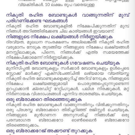
വ്യക്തികൾ. 10 ലക്ഷം രൂപ വരെയുള്ള
നികുതി രഹിത ബോണ്ടുകൾ വാങ്ങുന്നതിന് മുമ്പ്
പരിഗണിക്കേണ്ട ഘടകങ്ങൾ
നികുതി രഹിത ബോണ്ടുകളിൽ നിക്ഷേപിക്കുന്നതിന് മുമ്പ്
നിങ്ങൾ അറിഞ്ഞിരിക്കേണ്ട ചില കാര്യങ്ങൾ ഇവയാണ്:
നിങ്ങളുടെ നിക്ഷേപ ലക്ഷ്യങ്ങൾ നിർണ്ണയിക്കുക
ദ്രവ്യത, മൂലധന സംരക്ഷണം അല്ലെങ്കിൽ നികുതി രഹിത
വരുമാനം നേടുക തുടങ്ങിയ നിങ്ങളുടെ നിക്ഷേപ ലക്ഷ്യങ്ങൾ
മനസ്സിലാക്കുക. പിന്നെ, നിങ്ങൾക്ക് എത്ര സമയത്തേക്ക്
നിക്ഷേപിക്കാമെന്ന് നിർണ്ണയിക്കുക.
നികുതി രഹിത ബോണ്ടുകൾ ഗവേഷണം ചെയ്യുക
മുനിസിപ്പൽ ബോണ്ടുകളും സർക്കാർ ബോണ്ടുകളും ഉൾപ്പെടെ
സ്റ്റോക്ക് മാർക്കറ്റ് എക്സ്ചേഞ്ചിൽ ലഭ്യമായ വ്യത്യസ്ത
നികുതി രഹിത ബോണ്ടുകളെക്കുറിച്ച് അറിവ് നേടുക. നിങ്ങളുടെ
നിക്ഷേപ ലക്ഷ്യങ്ങളുമായി പൊരുത്തപ്പെടുന്നുണ്ടെന്ന്
ഉറപ്പാക്കാൻ ക്രെഡിറ്റ് റേറ്റിംഗുകൾ, പലിശ നിരക്കുകൾ, മറ്റ്
നിർണായക വിശദാംശങ്ങൾ എന്നിവ താരതമ്യം ചെയ്യുക.
ഒരു ബ്രോക്കറെ തിരഞ്ഞെടുക്കുക
നികുതി രഹിത ബോണ്ടുകൾ വാങ്ങുന്നതിനും വിൽക്കുന്നതിനും
ഒരു പ്രശസ്ത ബ്രോക്കറെ തിരിച്ചറിഞ്ഞ് രജിസ്റ്റർ ചെയ്യുക.
നിങ്ങളുടെ മുൻഗണന അനുസരിച്ച് നിങ്ങൾക്ക് ഒരു
പരമ്പരാഗത ബ്രോക്കറോ ഓൺലൈൻ ബ്രോക്കറോ
തിരഞ്ഞെടുക്കാം.
ഒരു ബ്രോക്കറേജ് അക്കൗണ്ട് തുറക്കുക