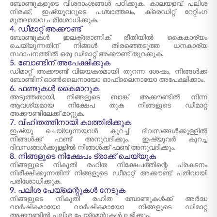
ബോണ്ടുകളുടെ വിശദാംശങ്ങൾ പഠിക്കുക. കാലയളവ്, പലിശ
നിരക്ക്, ഇഷ്യൂവറുടെ പശ്ചാത്തലം, ക്രെഡിറ്റ് റേറ്റിംഗ്
മുതലായവ പരിശോധിക്കുക.
4. ഡീമാറ്റ് അക്കൗണ്ട്
ബോണ്ടുകൾ ഇലക്ട്രോണിക് രീതിയിൽ കൈകാര്യം
ചെയ്യുന്നതിന് നിങ്ങൾ തിരഞ്ഞെടുത്ത ധനകാര്യ
സ്ഥാപനത്തിൽ ഒരു ഡീമാറ്റ് അക്കൗണ്ട് തുറക്കുക.
5. ബോണ്ടിന് അപേക്ഷിക്കുക
ഡിമാറ്റ് അക്കൗണ്ട് വിജയകരമായി തുറന്ന ശേഷം, നിങ്ങൾക്ക്
ബോണ്ടിന് ഓൺലൈനായോ ഓഫ്ലൈനായോ അപേക്ഷിക്കാം.
6. ഫണ്ടുകൾ കൈമാറുക
അടുത്തതായി, നിങ്ങളുടെ ബാങ്ക് അക്കൗണ്ടിൽ നിന്ന്
ആവശ്യമായ നിക്ഷേപ തുക നിങ്ങളുടെ ഡീമാറ്റ്
അക്കൗണ്ടിലേക്ക് മാറ്റുക.
7. വിഹിതത്തിനായി കാത്തിരിക്കുക
ഇഷ്യു ചെയ്യുന്നയാൾ കുറച്ച് ദിവസങ്ങൾക്കുള്ളിൽ
നിങ്ങൾക്ക് ഫണ്ട് അനുവദിക്കും. ഇഷ്യൂവർ കുറച്ച്
ദിവസങ്ങൾക്കുള്ളിൽ നിങ്ങൾക്ക് ഫണ്ട് അനുവദിക്കും.
8. നിങ്ങളുടെ നിക്ഷേപം ട്രാക്ക് ചെയ്യുക
നിങ്ങളുടെ നികുതി രഹിത നിക്ഷേപത്തിന്റെ പ്രകടനം
നിരീക്ഷിക്കുന്നതിന് നിങ്ങളുടെ ഡീമാറ്റ് അക്കൗണ്ട് പതിവായി
പരിശോധിക്കുക.
9. പലിശ പേയ്മെന്റുകൾ നേടുക
നിങ്ങളുടെ നികുതി രഹിത ബോണ്ടുകൾക്ക് അർദ്ധ
വാർഷികമായോ വാർഷികമായോ നിങ്ങളുടെ ഡീമാറ്റ്
അക്കൗണ്ടിൽ പലിശ പേയ്മെന്റുകൾ ലഭിക്കും.