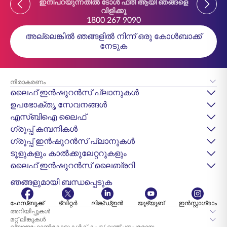
ഇനിപറയുന്നതിൽ ടോൾ ഫ്രീ ആയി ഞങ്ങളെ
ഇനിപ
വിളിക്കൂ
1800 267 9090
അല്ലെങ്കിൽ ഞങ്ങളിൽ നിന്ന് ഒരു കോൾബാക്ക്
നേടുക
നിരാകരണം
ലൈഫ് ഇൻഷുറൻസ് പ്ലാനുകൾ
ഉപഭോക്തൃ സേവനങ്ങൾ
എസ്‌ബിഐ ലൈഫ്
ഗ്രൂപ്പ് കമ്പനികൾ
ഗ്രൂപ്പ് ഇൻഷുറൻസ് പ്ലാനുകൾ
ടൂളുകളും കാൽക്കുലേറ്ററുകളും
ലൈഫ് ഇൻഷുറൻസ് ലൈബ്രറി
ഞങ്ങളുമായി ബന്ധപ്പെടുക
ഫേസ്ബുക്ക്
ട്വിറ്റർ
ലിങ്ക്ഡ്ഇൻ
യൂട്യൂബ്
ഇൻസ്റ്റാഗ്രാം
അറിയിപ്പുകൾ
മറ്റ് ലിങ്കുകൾ