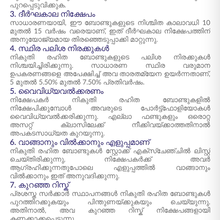
പുറപ്പെടുവിക്കുക.
3. ദീർഘകാല നിക്ഷേപം
സാധാരണയായി, ഈ ബോണ്ടുകളുടെ നിശ്ചിത കാലാവധി 10
മുതൽ 15 വർഷം വരെയാണ്, ഇത് ദീർഘകാല നിക്ഷേപത്തിന്
അനുയോജ്യമായ തിരഞ്ഞെടുപ്പാക്കി മാറ്റുന്നു.
4. സ്ഥിര പലിശ നിരക്കുകൾ
നികുതി രഹിത ബോണ്ടുകളുടെ പലിശ നിരക്കുകൾ
നിശ്ചയിച്ചിരിക്കുന്നു. സാധാരണ സ്ഥിര വരുമാന
ഉപകരണങ്ങളെ അപേക്ഷിച്ച് അവ താരതമ്യേന ഉയർന്നതാണ്,
5 മുതൽ 5.50% മുതൽ 7.50% പ്രതിവർഷം.
5. വൈവിധ്യവൽക്കരണം
നിക്ഷേപകർ നികുതി രഹിത ബോണ്ടുകളിൽ
നിക്ഷേപിക്കുമ്പോൾ അവരുടെ പോർട്ട്ഫോളിയോകൾ
വൈവിധ്യവൽക്കരിക്കുന്നു. എല്ലാ ഫണ്ടുകളും ഒരൊറ്റ
അസറ്റ് ക്ലാസിലേക്ക് നീക്കിവയ്ക്കാത്തതിനാൽ
അപകടസാധ്യത കുറയുന്നു.
6. വാങ്ങാനും വിൽക്കാനും എളുപ്പമാണ്
നികുതി രഹിത ബോണ്ടുകൾ സ്റ്റോക്ക് എക്സ്ചേഞ്ചിൽ ലിസ്റ്റ്
ചെയ്തിരിക്കുന്നു, നിക്ഷേപകർക്ക് അവർ
ആഗ്രഹിക്കുന്നതുപോലെ എളുപ്പത്തിൽ വാങ്ങാനും
വിൽക്കാനും ഇത് അനുവദിക്കുന്നു.
7. കുറഞ്ഞ റിസ്ക്
പ്രശസ്ത സർക്കാർ സ്ഥാപനങ്ങൾ നികുതി രഹിത ബോണ്ടുകൾ
പുറത്തിറക്കുകയും പിന്തുണയ്ക്കുകയും ചെയ്യുന്നു.
അതിനാൽ, അവ കുറഞ്ഞ റിസ്ക് നിക്ഷേപങ്ങളായി
കണക്കാക്കപ്പെടുന്നു.