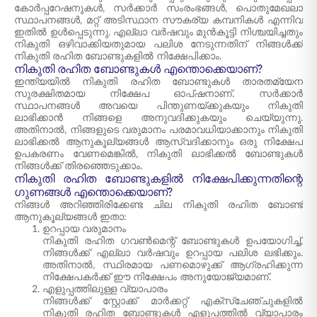
കോർപ്പറേഷനുകൾ, സർക്കാർ സംരംഭങ്ങൾ, പൊതുമേഖലാ
സ്ഥാപനങ്ങൾ, മറ്റ് അടിസ്ഥാന സൗകര്യ കമ്പനികൾ എന്നിവ
ഇതിൽ ഉൾപ്പെടുന്നു. എല്ലാ വർഷവും മുൻകൂട്ടി നിശ്ചയിച്ചതും
നികുതി ഒഴിവാക്കിയതുമായ പലിശ നേടുന്നതിന് നിങ്ങൾക്ക്
നികുതി രഹിത ബോണ്ടുകളിൽ നിക്ഷേപിക്കാം.
നികുതി രഹിത ബോണ്ടുകൾ എന്തൊക്കെയാണ്?
ഇന്ത്യയിൽ നികുതി രഹിത ബോണ്ടുകൾ താരതമ്യേന
സുരക്ഷിതമായ നിക്ഷേപ ഓപ്ഷനാണ്. സർക്കാർ
സ്ഥാപനങ്ങൾ അവയെ പിന്തുണയ്ക്കുകയും നികുതി
ലാഭിക്കാൻ നിങ്ങളെ അനുവദിക്കുകയും ചെയ്യുന്നു.
അതിനാൽ, നിങ്ങളുടെ വരുമാനം പരമാവധിയാക്കാനും നികുതി
ലാഭിക്കൽ ആനുകൂല്യങ്ങൾ ആസ്വദിക്കാനും ഒരു നിക്ഷേപ
ഉപകരണം വേണമെങ്കിൽ, നികുതി ലാഭിക്കൽ ബോണ്ടുകൾ
നിങ്ങൾക്ക് തിരഞ്ഞെടുക്കാം.
നികുതി രഹിത ബോണ്ടുകളിൽ നിക്ഷേപിക്കുന്നതിന്റെ
ഗുണങ്ങൾ എന്തൊക്കെയാണ്?
നിങ്ങൾ അറിഞ്ഞിരിക്കേണ്ട ചില നികുതി രഹിത ബോണ്ട്
ആനുകൂല്യങ്ങൾ ഇതാ:
ഉറപ്പായ വരുമാനം
നികുതി രഹിത ഗവൺമെന്റ് ബോണ്ടുകൾ ഉപയോഗിച്ച്,
നിങ്ങൾക്ക് എല്ലാ വർഷവും ഉറപ്പായ പലിശ ലഭിക്കും.
അതിനാൽ, സ്ഥിരമായ പണമൊഴുക്ക് ആഗ്രഹിക്കുന്ന
നിക്ഷേപകർക്ക് ഈ നിക്ഷേപം അനുയോജ്യമാണ്.
എളുപ്പത്തിലുള്ള വ്യാപാരം
നിങ്ങൾക്ക് സ്റ്റോക്ക് മാർക്കറ്റ് എക്സ്ചേഞ്ചുകളിൽ
നികുതി രഹിത ബോണ്ടുകൾ എളുപ്പത്തിൽ വ്യാപാരം