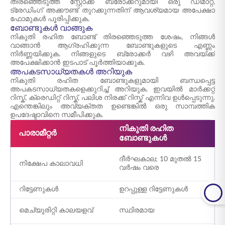
തിരഞ്ഞെടുത്ത സ്റ്റോക്ക് ബ്രോക്കറുമായി ഒരു ഡീമാറ്റ്,
ട്രേഡിംഗ് അക്കൗണ്ട് തുറക്കുന്നതിന് ആവശ്യമായ അപേക്ഷാ
ഫോമുകൾ പൂരിപ്പിക്കുക.
ബോണ്ടുകൾ വാങ്ങുക
നികുതി രഹിത ബോണ്ട് തിരഞ്ഞെടുത്ത ശേഷം, നിങ്ങൾ
വാങ്ങാൻ ആഗ്രഹിക്കുന്ന ബോണ്ടുകളുടെ എണ്ണം
നിർണ്ണയിക്കുക. നിങ്ങളുടെ ബ്രോക്കർ വഴി അവയ്ക്ക്
അപേക്ഷിക്കാൻ ഇടപാട് പൂർത്തിയാക്കുക.
അപകടസാധ്യതകൾ അറിയുക
നികുതി രഹിത ബോണ്ടുകളുമായി ബന്ധപ്പെട്ട
അപകടസാധ്യതകളെക്കുറിച്ച് അറിയുക. ഇവയിൽ മാർക്കറ്റ്
റിസ്ക്, ക്രെഡിറ്റ് റിസ്ക്, പലിശ നിരക്ക് റിസ്ക് എന്നിവ ഉൾപ്പെടുന്നു.
എന്തെങ്കിലും അവ്യക്തത ഉണ്ടെങ്കിൽ ഒരു സാമ്പത്തിക
ഉപദേഷ്ടാവിനെ സമീപിക്കുക.
നികുതി രഹിത
ന
പാരാമീറ്റർ
ബോണ്ടുകൾ
ഹ
ദീർഘകാല; 10 മുതൽ 15
നിക്ഷേപ കാലാവധി
5
വർഷം വരെ
ക
റിട്ടേണുകൾ
ഉറപ്പുള്ള റിട്ടേണുകൾ
സ
ബ
മെച്യുരിറ്റി കാലയളവ്
സ്ഥിരമായ
വ