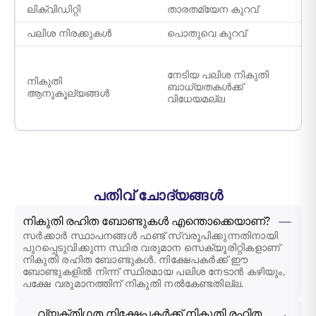
ലിക്വിഡിറ്റി
താരതമ്യേന കുറവ്
ത
പലിശ നിരക്കുകൾ
പൊതുവെ കുറവ്
ഉ
ആ
ന
നേടിയ പലിശ നികുതി
നികുതി
പ
ബാധ്യതകൾക്ക്
ആനുകൂല്യങ്ങൾ
വ
വിധേയമല്ല
ന
ന
പതിവ് ചോദ്യങ്ങൾ
നികുതി രഹിത ബോണ്ടുകൾ എന്തൊക്കെയാണ്?
സർക്കാർ സ്ഥാപനങ്ങൾ ഫണ്ട് സ്വരൂപിക്കുന്നതിനായി
പുറപ്പെടുവിക്കുന്ന സ്ഥിര വരുമാന സെക്യൂരിറ്റികളാണ്
നികുതി രഹിത ബോണ്ടുകൾ. നിക്ഷേപകർക്ക് ഈ
ബോണ്ടുകളിൽ നിന്ന് സ്ഥിരമായ പലിശ നേടാൻ കഴിയും,
പക്ഷേ വരുമാനത്തിന് നികുതി നൽകേണ്ടതില്ല.
വ്യക്തിഗത നിക്ഷേപകർക്ക് നികുതി രഹിത