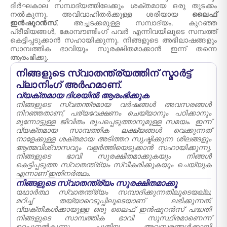
ദീർഘകാല സമ്പാദ്യത്തിലേക്കും ശക്തമായ ഒരു തുടക്കം
നൽകുന്നു. അവിവാഹിതർക്കുള്ള ശരിയായ
ലൈഫ്
ഇൻഷുറൻസ്,
അച്ചടക്കമുള്ള സമ്പാദ്യം, കുറഞ്ഞ
പ്രീമിയങ്ങൾ, കോമ്പൗണ്ടിംഗ് പവർ എന്നിവയിലൂടെ സമ്പത്ത്
കെട്ടിപ്പടുക്കാൻ സഹായിക്കുന്നു. നിങ്ങളുടെ അഭിലാഷങ്ങളും
സാമ്പത്തിക ഭാവിയും സുരക്ഷിതമാക്കാൻ ഇന്ന് തന്നെ
ആരംഭിക്കൂ.
നിങ്ങളുടെ സ്വാതന്ത്ര്യത്തിന് സ്മാർട്ട്
പ്ലാനിംഗ് അർഹമാണ്.
വ്യക്തമായ ദിശയിൽ ആരംഭിക്കുക
നിങ്ങളുടെ സ്വതന്ത്രമായ വർഷങ്ങൾ അവസരങ്ങൾ
നിറഞ്ഞതാണ്, പര്യവേക്ഷണം ചെയ്യാനും പഠിക്കാനും
മുന്നോട്ടുള്ള ജീവിതം രൂപപ്പെടുത്താനുമുള്ള സമയം. ഇന്ന്
വ്യക്തമായ സാമ്പത്തിക ലക്ഷ്യങ്ങൾ വെക്കുന്നത്
നാളേക്കുള്ള ശക്തമായ അടിത്തറ സൃഷ്ടിക്കുന്ന ശീലങ്ങളും
ആത്മവിശ്വാസവും വളർത്തിയെടുക്കാൻ സഹായിക്കുന്നു.
നിങ്ങളുടെ ഭാവി സുരക്ഷിതമാക്കുകയും നിങ്ങൾ
കെട്ടിപ്പടുത്ത സ്വാതന്ത്ര്യം സ്വീകരിക്കുകയും ചെയ്യുക
എന്നാണ് ഇതിനർത്ഥം.
നിങ്ങളുടെ സ്വാതന്ത്ര്യം സുരക്ഷിതമാക്കൂ
യഥാർത്ഥ സ്വാതന്ത്ര്യം സമ്പാദിക്കുന്നതിലൂടെയല്ല,
മറിച്ച് തയ്യാറെടുപ്പിലൂടെയാണ് ലഭിക്കുന്നത്.
വ്യക്തികൾക്കായുള്ള ഒരു ലൈഫ് ഇൻഷുറൻസ് പദ്ധതി
നിങ്ങളുടെ സാമ്പത്തിക ഭാവി സുസ്ഥിരമാണെന്ന്