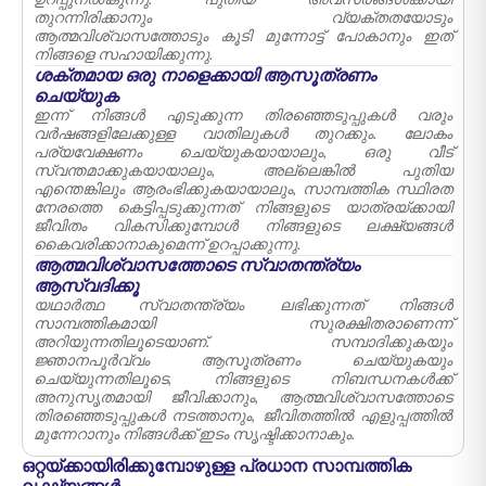
ഉറപ്പുനൽകുന്നു. പുതിയ അവസരങ്ങൾക്കായി
തുറന്നിരിക്കാനും വ്യക്തതയോടും
ആത്മവിശ്വാസത്തോടും കൂടി മുന്നോട്ട് പോകാനും ഇത്
നിങ്ങളെ സഹായിക്കുന്നു.
ശക്തമായ ഒരു നാളെക്കായി ആസൂത്രണം
ചെയ്യുക
ഇന്ന് നിങ്ങൾ എടുക്കുന്ന തിരഞ്ഞെടുപ്പുകൾ വരും
വർഷങ്ങളിലേക്കുള്ള വാതിലുകൾ തുറക്കും. ലോകം
പര്യവേക്ഷണം ചെയ്യുകയായാലും, ഒരു വീട്
സ്വന്തമാക്കുകയായാലും, അല്ലെങ്കിൽ പുതിയ
എന്തെങ്കിലും ആരംഭിക്കുകയായാലും, സാമ്പത്തിക സ്ഥിരത
നേരത്തെ കെട്ടിപ്പടുക്കുന്നത് നിങ്ങളുടെ യാത്രയ്ക്കായി
ജീവിതം വികസിക്കുമ്പോൾ നിങ്ങളുടെ ലക്ഷ്യങ്ങൾ
കൈവരിക്കാനാകുമെന്ന് ഉറപ്പാക്കുന്നു.
ആത്മവിശ്വാസത്തോടെ സ്വാതന്ത്ര്യം
ആസ്വദിക്കൂ
യഥാർത്ഥ സ്വാതന്ത്ര്യം ലഭിക്കുന്നത് നിങ്ങൾ
സാമ്പത്തികമായി സുരക്ഷിതരാണെന്ന്
അറിയുന്നതിലൂടെയാണ്. സമ്പാദിക്കുകയും
ജ്ഞാനപൂർവ്വം ആസൂത്രണം ചെയ്യുകയും
ചെയ്യുന്നതിലൂടെ, നിങ്ങളുടെ നിബന്ധനകൾക്ക്
അനുസൃതമായി ജീവിക്കാനും, ആത്മവിശ്വാസത്തോടെ
തിരഞ്ഞെടുപ്പുകൾ നടത്താനും, ജീവിതത്തിൽ എളുപ്പത്തിൽ
മുന്നേറാനും നിങ്ങൾക്ക് ഇടം സൃഷ്ടിക്കാനാകും.
ഒറ്റയ്ക്കായിരിക്കുമ്പോഴുള്ള പ്രധാന സാമ്പത്തിക