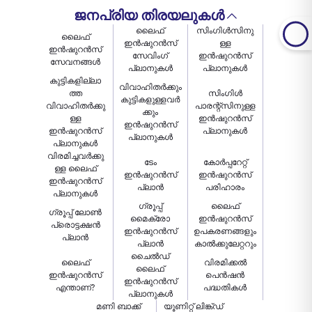
ജനപ്രിയ തിരയലുകൾ
ലൈഫ്
സിംഗിൾസിനു
ലൈഫ്
ഇൻഷുറൻസ്
ള്ള
ഇൻഷുറൻസ്
സേവിംഗ്
ഇൻഷുറൻസ്
സേവനങ്ങൾ
പ്ലാനുകൾ
പ്ലാനുകൾ
കുട്ടികളില്ലാ
വിവാഹിതർക്കും
ത്ത
സിംഗിൾ
കുട്ടികളുള്ളവർ
വിവാഹിതർക്കു
പാരന്റ്‌സിനുള്ള
ക്കും
ള്ള
ഇൻഷുറൻസ്
ഇൻഷുറൻസ്
ഇൻഷുറൻസ്
പ്ലാനുകൾ
പ്ലാനുകൾ
പ്ലാനുകൾ
വിരമിച്ചവർക്കു
ടേം
കോർപ്പറേറ്റ്
ള്ള ലൈഫ്
ഇൻഷുറൻസ്
ഇൻഷുറൻസ്
ഇൻഷുറൻസ്
പ്ലാൻ
പരിഹാരം
പ്ലാനുകൾ
ഗ്രൂപ്പ്
ലൈഫ്
ഗ്രൂപ്പ് ലോൺ
മൈക്രോ
ഇൻഷുറൻസ്
പ്രൊട്ടക്ഷൻ
ഇൻഷുറൻസ്
ഉപകരണങ്ങളും
പ്ലാൻ
പ്ലാൻ
കാൽക്കുലേറ്ററും
ചൈൽഡ്
ലൈഫ്
വിരമിക്കൽ
ലൈഫ്
ഇൻഷുറൻസ്
പെൻഷൻ
ഇൻഷുറൻസ്
എന്താണ്?
പദ്ധതികൾ
പ്ലാനുകൾ
മണി ബാക്ക്
യൂണിറ്റ് ലിങ്ക്ഡ്