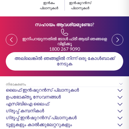
ഇൻകം
ഇൻഷുറൻസ്
പ്ലാനുകൾ
പ്ലാനുകൾ
സഹായം ആവശ്യമുണ്ടോ?
Previous
Previou
ഇനിപറയുന്നതിൽ ടോൾ ഫ്രീ ആയി ഞങ്ങളെ
ഇനിപ
വിളിക്കൂ
1800 267 9090
അല്ലെങ്കിൽ ഞങ്ങളിൽ നിന്ന് ഒരു കോൾബാക്ക്
നേടുക
നിരാകരണം
ലൈഫ് ഇൻഷുറൻസ് പ്ലാനുകൾ
ഉപഭോക്തൃ സേവനങ്ങൾ
എസ്‌ബിഐ ലൈഫ്
ഗ്രൂപ്പ് കമ്പനികൾ
ഗ്രൂപ്പ് ഇൻഷുറൻസ് പ്ലാനുകൾ
ടൂളുകളും കാൽക്കുലേറ്ററുകളും