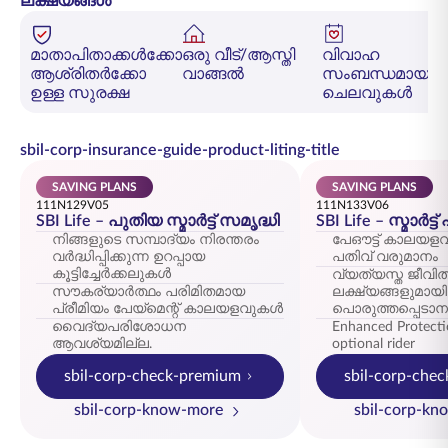
ലക്ഷ്യങ്ങൾ
മാതാപിതാക്കൾക്കോ
ഒരു വീട്/ആസ്തി
വിവാഹ
ആശ്രിതർക്കോ
വാങ്ങൽ
സംബന്ധമായ
ഉള്ള സുരക്ഷ
ചെലവുകൾ
sbil-corp-insurance-guide-product-liting-title
SAVING PLANS
SAVING PLANS
111N129V05
111N133V06
SBI Life – പുതിയ സ്മാർട്ട് സമൃദ്ധി
SBI Life – സ്മാർട്ട
നിങ്ങളുടെ സമ്പാദ്യം നിരന്തരം
പേഔട്ട് കാലയളവ
വർദ്ധിപ്പിക്കുന്ന ഉറപ്പായ
പതിവ് വരുമാനം
കൂട്ടിച്ചേർക്കലുകൾ
വ്യത്യസ്ത ജീവി
സൗകര്യാർത്ഥം പരിമിതമായ
ലക്ഷ്യങ്ങളുമായി
പ്രീമിയം പേയ്‌മെന്റ് കാലയളവുകൾ
പൊരുത്തപ്പെടാനു
വൈദ്യപരിശോധന
Enhanced Protecti
ആവശ്യമില്ല.
optional rider
sbil-corp-check-premium
sbil-corp-che
sbil-corp-know-more
sbil-corp-kn