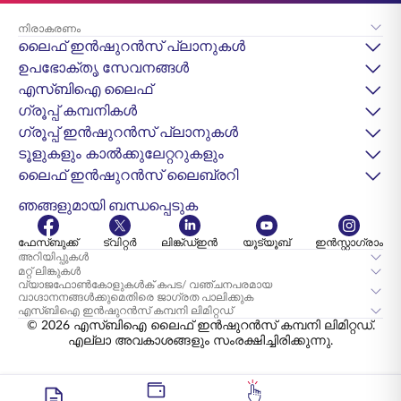
നിരാകരണം
ലൈഫ് ഇൻഷുറൻസ് പ്ലാനുകൾ
ഉപഭോക്തൃ സേവനങ്ങൾ
എസ്‌ബിഐ ലൈഫ്
ഗ്രൂപ്പ് കമ്പനികൾ
ഗ്രൂപ്പ് ഇൻഷുറൻസ് പ്ലാനുകൾ
ടൂളുകളും കാൽക്കുലേറ്ററുകളും
ലൈഫ് ഇൻഷുറൻസ് ലൈബ്രറി
ഞങ്ങളുമായി ബന്ധപ്പെടുക
ഫേസ്ബുക്ക്
ട്വിറ്റർ
ലിങ്ക്ഡ്ഇൻ
യൂട്യൂബ്
ഇൻസ്റ്റാഗ്രാം
അറിയിപ്പുകൾ
മറ്റ് ലിങ്കുകൾ
വ്യാജഫോൺകോളുകൾക് കപട/ വഞ്ചനപരമായ
വാഗ്ദാനനങ്ങൾക്കുമെതിരെ ജാഗ്രത പാലിക്കുക
എസ്‌ബി‌ഐ ഇൻഷുറൻസ് കമ്പനി ലിമിറ്റഡ്
© 2026 എസ്‌ബിഐ ലൈഫ് ഇൻഷുറൻസ് കമ്പനി ലിമിറ്റഡ്.
എല്ലാ അവകാശങ്ങളും സംരക്ഷിച്ചിരിക്കുന്നു.