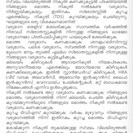
സ്വയം വിലയിരുത്തൽ നികുതി കണക്കുകൂട്ടൽ പ്രക്രിയയിൽ
നിങ്ങളുടെ മൊത്തം നികുതി നൽകേണ്ട വരുമാനം
നിർണ്ണയിക്കുകയും ഇതിനകം സ്രോതസ്സിൽ കുറച്ച
ഏതെങ്കിലും നികുതി (TDS) കുറയ്ക്കുകയും ചെയ്യുന്നു.
ഘട്ടങ്ങളുടെ ഒരു വിശകലനമാണിത്:
വരുമാന തെളിവ് ശേഖരിക്കുക: സാമ്പത്തിക വർഷത്തിൽ
നിരവധി സ്രോതസ്സുകളിൽ നിന്നുള്ള നിങ്ങളുടെ ലാഭമോ
വരുമാനമോ പ്രതിഫലിപ്പിക്കുന്ന ഫയലുകൾ ശേഖരിക്കുക.
മൊത്ത വരുമാനം കണക്കാക്കുക: ശമ്പളം/ബിസിനസ്സ്
വരുമാനം, പലിശ വരുമാനം, സ്വത്തിൽ നിന്നുള്ള വരുമാനം,
മൂലധന നേട്ടം തുടങ്ങി എല്ലാ സ്രോതസ്സുകളിൽ നിന്നുമുള്ള
നിങ്ങളുടെ വരുമാനം കൂട്ടിച്ചേർക്കുക.
ക്ലെയിം കിഴിവുകൾ: ആദായനികുതി നിയമപ്രകാരം
അനുവദനീയമായ ഏതെങ്കിലും യോഗ്യമായ കിഴിവുകൾ
കണക്കിലെടുക്കുക. ഇതിൽ സ്റ്റാൻഡേർഡ് കിഴിവുകൾ, HRA
(വീട് വാടക അലവൻസ്), ആരോഗ്യ ഇൻഷുറൻസ്, ലൈഫ്
ഇൻഷുറൻസ്, ഭവനവായ്പ പേയ്‌മെന്റുകൾ, മറ്റ് ബാധകമായ
നിക്ഷേപങ്ങൾ എന്നിവ ഉൾപ്പെട്ടേക്കാം.
നികുതി നൽകേണ്ട അറ്റ വരുമാനം കണക്കാക്കുക: നിങ്ങളുടെ
മൊത്തം വരുമാനത്തിൽ നിന്ന് ക്ലെയിം ചെയ്ത കിഴിവുകൾ
കുറയ്ക്കുന്നതിലൂടെ നിങ്ങളുടെ മൊത്തം നികുതി നൽകേണ്ട
വരുമാനം കണക്കാക്കുക.
കുറച്ച ടിഡിഎസ് കുറയ്ക്കുക: വർഷം മുഴുവനും നിങ്ങളുടെ
വരുമാനത്തിൽ നിന്ന് ഇതിനകം കുറച്ച മൊത്തം ടിഡിഎസ്
കുറയ്ക്കുക.
ശേഷിക്കുന്ന നികുതി തുകയ്ക്കുള്ള സ്വയം വിലയിരുത്തൽ: