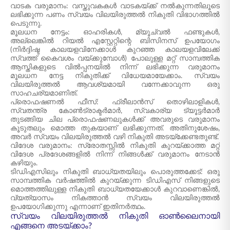
വാടക വരുമാനം: വസ്തുവകകൾ വാടകയ്ക്ക് നൽകുന്നതിലൂടെ
ലഭിക്കുന്ന പണം സ്വയം വിലയിരുത്തൽ നികുതി വിഭാഗത്തിൽ
പെടുന്നു.
മൂലധന നേട്ടം: ഓഹരികൾ, മ്യൂച്വൽ ഫണ്ടുകൾ,
അല്ലെങ്കിൽ റിയൽ എസ്റ്റേറ്റിന്റെ ബിസിനസ് ഉപയോഗം
(നിർദ്ദിഷ്ട കാലയളവിനേക്കാൾ കുറഞ്ഞ കാലയളവിലേക്ക്
സ്വത്ത് കൈവശം വയ്ക്കുമ്പോൾ) പോലുള്ള മറ്റ് സാമ്പത്തിക
ആസ്തികളുടെ വിൽപ്പനയിൽ നിന്ന് ലഭിക്കുന്ന വരുമാനം
മൂലധന നേട്ട നികുതിക്ക് വിധേയമായേക്കാം. സ്വയം
വിലയിരുത്തൽ ആവശ്യമായി വന്നേക്കാവുന്ന ഒരു
സാഹചര്യമാണിത്.
പ്രൊഫഷണൽ ഫീസ്: ഫ്രീലാൻസ് തൊഴിലാളികൾ,
സ്വതന്ത്ര കോൺട്രാക്ടർമാർ, സ്വകാര്യ ട്യൂട്ടർമാർ
തുടങ്ങിയ ചില പ്രൊഫഷണലുകൾക്ക് അവരുടെ വരുമാനം
കൂടുതലും മൊത്ത തുകയാണ് ലഭിക്കുന്നത്. അതിനുശേഷം,
അവർ സ്വയം വിലയിരുത്തൽ വഴി നികുതി അടയ്ക്കേണ്ടതുണ്ട്.
വിദേശ വരുമാനം: സ്രോതസ്സിൽ നികുതി കുറയ്ക്കാത്ത മറ്റ്
വിദേശ പ്രദേശങ്ങളിൽ നിന്ന് നിങ്ങൾക്ക് വരുമാനം നേടാൻ
കഴിയും.
ടിഡിഎസിലും നികുതി ബാധ്യതയിലും പൊരുത്തക്കേട്: ഒരു
സാമ്പത്തിക വർഷത്തിൽ കുറയ്ക്കുന്ന ടിഡിഎസ് നിങ്ങളുടെ
മൊത്തത്തിലുള്ള നികുതി ബാധ്യതയേക്കാൾ കുറവാണെങ്കിൽ,
വ്യത്യാസം നികത്താൻ സ്വയം വിലയിരുത്തൽ
ഉപയോഗിക്കുന്നു എന്നാണ് ഇതിനർത്ഥം.
സ്വയം വിലയിരുത്തൽ നികുതി ഓൺലൈനായി
എങ്ങനെ അടയ്ക്കാം?