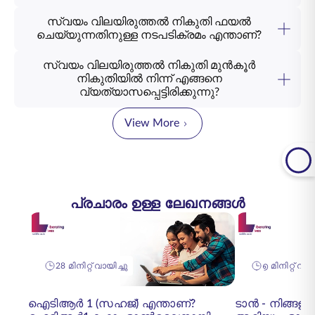
സ്വയം വിലയിരുത്തൽ നികുതി ഫയൽ
ചെയ്യുന്നതിനുള്ള നടപടിക്രമം എന്താണ്?
സ്വയം വിലയിരുത്തൽ നികുതി മുൻകൂർ
നികുതിയിൽ നിന്ന് എങ്ങനെ
വ്യത്യാസപ്പെട്ടിരിക്കുന്നു?
View More
പ്രചാരം ഉള്ള ലേഖനങ്ങൾ
28 മിനിറ്റ് വായിച്ചു
൭ മിനിറ്റ് വായ
ഐടിആർ 1 (സഹജ്) എന്താണ്?
ടാൻ - നിങ്ങളു