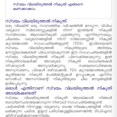
സ്വയം വിലയിരുത്തൽ നികുതി എങ്ങനെ
കണക്കാക്കാം
സ്വയം വിലയിരുത്തൽ നികുതി
ഒരു വ്യക്തി ഒരു സാമ്പത്തിക വർഷത്തിൽ നേടുന്ന വിവിധ
വരുമാന സ്രോതസ്സുകളിൽ നിന്ന് ഇന്ത്യൻ നികുതി
സമ്പ്രദായം ആദായനികുതി ചുമത്തുന്നു. എന്നിരുന്നാലും,
ചിലതരം വരുമാനങ്ങളിൽ നിന്ന് സ്രോതസ്സിൽ നികുതി
കുറയ്ക്കാത്ത സാഹചര്യങ്ങളുണ്ട് (TDS). ഇവിടെയാണ്
സ്വയം വിലയിരുത്തൽ നികുതിയുടെ അർത്ഥം
മനസ്സിലാക്കേണ്ടത് പ്രധാനമാകുന്നത്. ഈ സാഹചര്യങ്ങളിൽ
സ്വയം വിലയിരുത്തൽ നികുതി പ്രസക്തമാകുന്നു, ഇത്
നികുതിദായകർക്ക് അവരുടെ നികുതി ബാധ്യതകൾ
നിറവേറ്റാൻ അനുവദിക്കുന്നു. സമയബന്ധിതമായ
അനുസരണം, പിഴകൾ ഒഴിവാക്കൽ, TDS കുറയ്ക്കാത്തപ്പോൾ
കൃത്യമായ നികുതി പേയ്‌മെന്റുകൾ ഉറപ്പാക്കുക എന്നിവ
സെൽഫ് അസസ്‌മെന്റ് നികുതിയുടെ ചില നേട്ടങ്ങളിൽ
ഉൾപ്പെടുന്നു.
ഒരാൾ എന്തിനാണ് സ്വയം വിലയിരുത്തൽ നികുതി
അടയ്ക്കേണ്ടത്?
സ്വയം വിലയിരുത്തൽ നികുതി അടയ്ക്കാൻ നിങ്ങൾ
ബാധ്യസ്ഥരായേക്കാവുന്ന നിരവധി സാഹചര്യങ്ങളുണ്ട്:
പലിശയിൽ നിന്നുള്ള വരുമാനം: ബാങ്ക് നിക്ഷേപങ്ങളിൽ നിന്ന്
ലഭിക്കുന്ന പലിശ, ഇളവ് പരിധിക്കുള്ളിലാണെങ്കിൽ, ടിഡിഎസ്
കിഴിവ് ലഭിക്കണമെന്നില്ല.