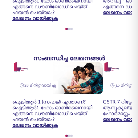
ഐടിആർ1 ഫോം ഓൺലൈനായി
അറിയൂ - ഓ
എങ്ങനെ ഡൗൺലോഡ് ചെയ്ത്
എങ്ങനെ ഡൗ
ഫയൽ ചെയ്യാം?
ലേഖനം വായിക
ലേഖനം വായിക്കുക
സംബന്ധിച്ച ലേഖനങ്ങൾ
28 മിനിറ്റ് വായിച്ചു
൰ മിനിറ്റ് 
ഐടിആർ 1 (സഹജ്) എന്താണ്?
GSTR 7 റിട്
ഐടിആർ1 ഫോം ഓൺലൈനായി
ആനുകൂല്യങ്
എങ്ങനെ ഡൗൺലോഡ് ചെയ്ത്
ഫോർമാറ്റും
ഫയൽ ചെയ്യാം?
ലേഖനം വായിക
ലേഖനം വായിക്കുക