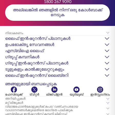
1800 267 9090
അല്ലെങ്കിൽ ഞങ്ങളിൽ നിന്ന് ഒരു കോൾബാക്ക്
നേടുക
നിരാകരണം
ലൈഫ് ഇൻഷുറൻസ് പ്ലാനുകൾ
ഉപഭോക്തൃ സേവനങ്ങൾ
എസ്‌ബിഐ ലൈഫ്
ഗ്രൂപ്പ് കമ്പനികൾ
ഗ്രൂപ്പ് ഇൻഷുറൻസ് പ്ലാനുകൾ
ടൂളുകളും കാൽക്കുലേറ്ററുകളും
ലൈഫ് ഇൻഷുറൻസ് ലൈബ്രറി
ഞങ്ങളുമായി ബന്ധപ്പെടുക
ഫേസ്ബുക്ക്
ട്വിറ്റർ
ലിങ്ക്ഡ്ഇൻ
യൂട്യൂബ്
ഇൻസ്റ്റാഗ്രാം
അറിയിപ്പുകൾ
മറ്റ് ലിങ്കുകൾ
വ്യാജഫോൺകോളുകൾക് കപട/ വഞ്ചനപരമായ
വാഗ്ദാനനങ്ങൾക്കുമെതിരെ ജാഗ്രത പാലിക്കുക
എസ്‌ബി‌ഐ ഇൻഷുറൻസ് കമ്പനി ലിമിറ്റഡ്