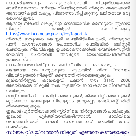
സൗകര്യത്തിനും എളുപ്പത്തിനുമായി നികുതിദായകരെ
ഓൺലൈനായി സ്വയം വിലയിരുത്തൽ നികുതി അടയ്ക്കാൻ
ആദായനികുതി വകുപ്പ് പ്രോത്സാഹിപ്പിക്കുന്നു. ലളിതമായ ഒരു
ഗൈഡ് ഇതാ:
ആദായ നികുതി വകുപ്പിന്റെ ഔദ്യോഗിക സൈറ്റായ ആദായ
നികുതി പോർട്ടൽ സന്ദർശിക്കുക,
https://www.incometax.gov.in/iec/foportal/
.
നിങ്ങൾ ഇതുവരെ രജിസ്റ്റർ ചെയ്തിട്ടില്ലെങ്കിൽ, നിങ്ങളുടെ
പാൻ വിശദാംശങ്ങൾ ഉപയോഗിച്ച് പോർട്ടലിൽ രജിസ്റ്റർ
ചെയ്യുക. നിലവിലുള്ള ഉപയോക്താക്കൾക്ക് വെബ്‌സൈറ്റിൽ
ലോഗിൻ ചെയ്യാൻ അവരുടെ യോഗ്യതാപത്രങ്ങൾ
ഉപയോഗിക്കാം.
ഡാഷ്‌ബോർഡിൽ "ഇ-പേ ടാക്സ്" വിഭാഗം കണ്ടെത്തുക.
ലഭ്യമായ ഓപ്ഷനുകളുടെ പട്ടികയിൽ നിന്ന് "സ്വയം
വിലയിരുത്തൽ നികുതി" കണ്ടെത്തി തിരഞ്ഞെടുക്കുക.
മൂല്യനിർണ്ണയ കാലയളവ്, ചലാൻ തരം (ITNS 280),
അടയ്‌ക്കേണ്ട നികുതി തുക തുടങ്ങിയ ബാധകമായ വിവരങ്ങൾ
നൽകുക.
നെറ്റ് ബാങ്കിംഗ്, ഡെബിറ്റ് കാർഡുകൾ, ക്രെഡിറ്റ് കാർഡുകൾ
മുതലായവ പോലുള്ള നിങ്ങളുടെ ഇഷ്ടപ്പെട്ട പേയ്‌മെന്റ് രീതി
തിരഞ്ഞെടുക്കുക.
ഇടപാട് പൂർത്തിയാക്കാൻ സ്ക്രീനിലെ നിർദ്ദേശങ്ങൾ പാലിക്കുക.
ഇടപാട് പൂർത്തിയായിക്കഴിഞ്ഞാൽ, ഭാവിയിലെ
റഫറൻസിനായി ചലാൻ ഡൗൺലോഡ് ചെയ്ത് സേവ്
ചെയ്യുക.
സ്വയം വിലയിരുത്തൽ നികുതി എങ്ങനെ കണക്കാക്കാം