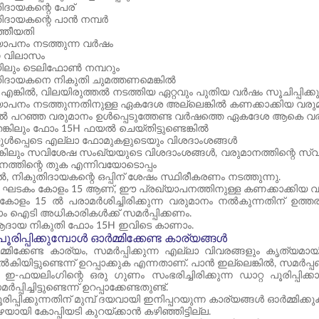
ിദായകന്റെ പേര്
ിദായകന്റെ പാൻ നമ്പർ
്തീയതി
യാപനം നടത്തുന്ന വർഷം
ണ വിലാസം
ലും ടെലിഫോൺ നമ്പറും
ിദായകനെ നികുതി ചുമത്തണമെങ്കിൽ
ങ്കിൽ, വിലയിരുത്തൽ നടത്തിയ ഏറ്റവും പുതിയ വർഷം സൂചിപ്പിക്ക
യാപനം നടത്തുന്നതിനുള്ള ഏകദേശ അല്ലെങ്കിൽ കണക്കാക്കിയ വരു
ൽ പറഞ്ഞ വരുമാനം ഉൾപ്പെടുത്തേണ്ട വർഷത്തെ ഏകദേശ ആകെ വ
െങ്കിലും ഫോം 15H ഫയൽ ചെയ്തിട്ടുണ്ടെങ്കിൽ
ൾപ്പെടെ എല്ലാ ഫോമുകളുടെയും വിശദാംശങ്ങൾ
കിലും സവിശേഷ സംഖ്യയുടെ വിശദാംശങ്ങൾ, വരുമാനത്തിന്റെ സ്വഭാവം
നത്തിന്റെ തുക എന്നിവയോടൊപ്പം
ൽ, നികുതിദായകന്റെ ഒപ്പിന് ശേഷം സ്ഥിരീകരണം നടത്തുന്നു.
 ഘടകം കോളം 15 ആണ്, ഈ പ്രഖ്യാപനത്തിനുള്ള കണക്കാക്കിയ വരു
കോളം 15 ൽ പരാമർശിച്ചിരിക്കുന്ന വരുമാനം നൽകുന്നതിന് ഉത്തരവ
ം ഐടി അധികാരികൾക്ക് സമർപ്പിക്കണം.
 ആദായ നികുതി ഫോം 15H ഇവിടെ കാണാം.
രിപ്പിക്കുമ്പോൾ ഓർമ്മിക്കേണ്ട കാര്യങ്ങൾ
്മിക്കേണ്ട കാര്യം, സമർപ്പിക്കുന്ന എല്ലാ വിവരങ്ങളും കൃത്യമ
കിയിട്ടുണ്ടെന്ന് ഉറപ്പാക്കുക എന്നതാണ്. പാൻ ഇല്ലെങ്കിൽ, സമർ
ലിംഗിന്റെ ഒരു ഗുണം സംഭരിച്ചിരിക്കുന്ന ഡാറ്റ പൂരിപ്പിക്ക
പിച്ചിട്ടുണ്ടെന്ന് ഉറപ്പാക്കേണ്ടതുണ്ട്.
ിപ്പിക്കുന്നതിന് മുമ്പ് ദയവായി ഇനിപ്പറയുന്ന കാര്യങ്ങൾ ഓർമ്മിക്കു
ായി കോപ്പിയടി കുറയ്ക്കാൻ കഴിഞ്ഞിട്ടില്ല.