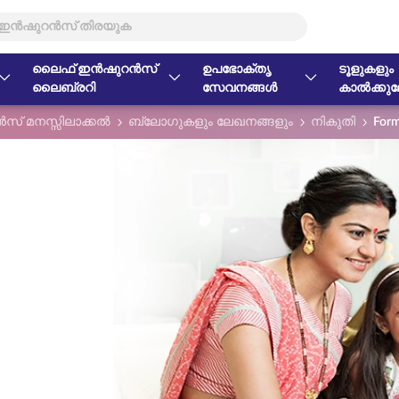
ലൈഫ് ഇൻഷുറൻസ്
ഉപഭോക്തൃ
ടൂളുകളും
ലൈബ്രറി
സേവനങ്ങൾ
കാൽക്കുലേ
് മനസ്സിലാക്കൽ
ബ്ലോഗുകളും ലേഖനങ്ങളും
നികുതി
Form