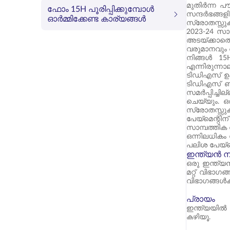
മുതിർന്ന പ
ഫോം 15H പൂരിപ്പിക്കുമ്പോൾ
സന്ദർഭങ്ങള
ഓർമ്മിക്കേണ്ട കാര്യങ്ങൾ
സ്രോതസ്സു
2023-24 സാ
അടയ്ക്കാതെ
വരുമാനവും അ
നിങ്ങൾ 15
എന്നിരുന്നാ
ടിഡിഎസ് ഉപ
ടിഡിഎസ് ബാ
സമർപ്പിച്ച
ചെയ്യും. ഒ
സ്രോതസ്സു
പേയ്‌മെന്റി
സാമ്പത്തിക 
ഒന്നിലധികം
പലിശ പേയ്‌മ
ഇന്ത്യൻ 
ഒരു ഇന്ത്യ
മറ്റ് വിഭാ
വിഭാഗങ്ങൾക
പ്രായം
ഇന്ത്യയിൽ
കഴിയൂ.