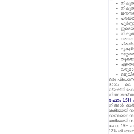
നികുത
നികുത
ജനനത
പ്രഖ്
പൂർണ്
ഇമെയി
നികുത
അതെ എ
പ്രഖ്
മുകളി
മറ്റേത
തുകയു
ഏതെങ്
വരുമാ
ഒടുവി
ഒരു പ്രധാന
ഭാഗം I ലെ 
വ്യക്തി ഫോ
നിങ്ങൾക്ക്
ഫോം 15H പൂ
നിങ്ങൾ ഓർമ
ശരിയായി നൽ
ഓൺലൈൻ ഇ-ഫയ
ശരിയായി സമർപ്
ഫോം 15H പൂര
13%-ൽ താഴെയ