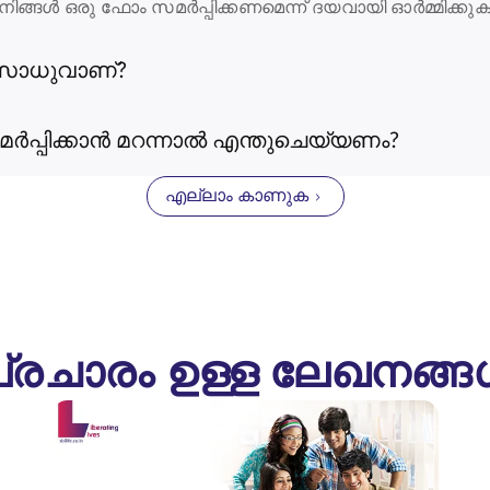
ങ്ങൾ ഒരു ഫോം സമർപ്പിക്കണമെന്ന് ദയവായി ഓർമ്മിക്കുക
 സാധുവാണ്?
പ്പിക്കാൻ മറന്നാൽ എന്തുചെയ്യണം?
എല്ലാം കാണുക
്രചാരം ഉള്ള ലേഖനങ്