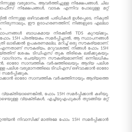
്നുള്ള വരുമാനം, ആവർത്തിച്ചുള്ള നിക്ഷേപങ്ങൾ, ചില
 ഓഫീസ് നിക്ഷേപങ്ങൾ, വാടക എന്നിവ പോലുള്ള മറ്റ്
ിൽ നിന്നുള്ള ഒഴിവാക്കൽ പരിധികൾ ഉൾപ്പെടെ, നികുതി
്നിരുന്നാലും, ഈ ഉദാഹരണത്തിന്, നിങ്ങളുടെ എല്ലാ
.
സ്ഥാപനങ്ങൾ ബാധകമായ നിരക്കിൽ TDS കുറയ്ക്കും.
്കും ഫോം 15H പ്രത്യേകം സമർപ്പിച്ചാൽ, ആ സ്ഥാപനങ്ങൾ
തി ലാഭിക്കൽ ഉപകരണമല്ല, മറിച്ച് ഒരു സൗകര്യമാണ്.
ം എന്നതാണ് സൗകര്യം. മറുവശത്ത്, നിങ്ങൾ ഫോം 15H
ചെയ്തതിന് ശേഷം ടിഡിഎസ് തുക തിരികെ ലഭിക്കുകയും
 വാഗ്‌ദാനം ചെയ്യുന്ന സൗകര്യമാണിത്. ഒന്നിലധികം
ക്കാൻ, ഓരോ സാമ്പത്തിക വർഷത്തിലെയും ആദ്യ പലിശ
ിന്നുള്ള പലിശ വരുമാനത്തിലെ ടിഡിഎസ് ഒഴിവാക്കാൻ ഓരോ
സമർപ്പിക്കുക.
ിവാക്കാൻ ഓരോ സാമ്പത്തിക വർഷത്തിനായും ആദ്യത്തെ
വ്യക്തിയാണെങ്കിൽ, ഫോം 15H സമർപ്പിക്കാൻ കഴിയൂ.
യുള്ള വ്യക്തികൾ, എച്ച്‌യുഎഫുകൾ തുടങ്ങിയ മറ്റ്
ത്യൻ നിവാസിക്ക് മാത്രമേ ഫോം 15H സമർപ്പിക്കാൻ