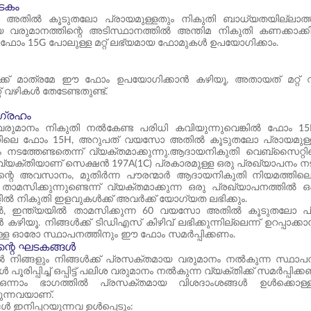
ടകം
തിൽ കൂടുതലോ പ്രായമുള്ളതും നികുതി ബാധ്യതയില്ലാത്
ിയ വരുമാനത്തിന്റെ അടിസ്ഥാനത്തിൽ അന്തിമ നികുതി കണക്കാക
്ക് ഫോം 15G പോലുള്ള മറ്റ് ലഭ്യമായ ഫോമുകൾ ഉപയോഗിക്കാം.
ക്ക് മാത്രമേ ഈ ഫോം ഉപയോഗിക്കാൻ കഴിയൂ, അതായത് മറ്റ് വ
് വഴികൾ തേടേണ്ടതുണ്ട്.
ഗ്രഹം
വരുമാനം നികുതി നൽകേണ്ട പരിധി കവിയുന്നുവെങ്കിൽ ഫോം 15H സ
റിലെ ഫോം 15H, അറുപത് വയസോ അതിൽ കൂടുതലോ പ്രായമുള്ള വ
ം നടത്തേണ്ടതെന്ന് വ്യക്തമാക്കുന്നു.ആദായനികുതി വെബ്‌
വ്യക്തിയാണ് സെക്ഷൻ 197A(1C) പ്രകാരമുള്ള ഒരു പ്രഖ്യാപനം നടത്
്റെ അവസാനം, മുതിർന്ന പൗരന്മാർ ആദായനികുതി നിയമത്തിലെ
താമസിക്കുന്നുണ്ടെന്ന് വ്യക്തമാക്കുന്ന ഒരു പ്രഖ്യാപനത്തിൽ ഒ
ിൽ നികുതി ഇളവുകൾക്ക് അവർക്ക് യോഗ്യത ലഭിക്കും.
തിൽ, ഇന്ത്യയിൽ താമസിക്കുന്ന 60 വയസോ അതിൽ കൂടുതലോ പ്രാ
ൻ കഴിയൂ. നിങ്ങൾക്ക് ടി‌ഡിഎസ് കിഴിവ് ലഭിക്കുന്നില്ലെന്ന് ഉറപ്
്ള ഓരോ സ്ഥാപനത്തിനും ഈ ഫോം സമർപ്പിക്കണം.
ന്റെ ഘടകങ്ങൾ
നിങ്ങളും നിങ്ങൾക്ക് പ്രസക്തമായ വരുമാനം നൽകുന്ന സ്ഥാപനവും 
ൾ പൂരിപ്പിച്ച് ഒപ്പിട്ട് പലിശ വരുമാനം നൽകുന്ന വ്യക്തിക്ക് സമർപ്പിക്ക
 ഒന്നാം ഭാഗത്തിൽ പ്രസക്തമായ വിശദാംശങ്ങൾ ഉൾക്കൊള്
കുന്നവയാണ്.
 ഇനിപ്പറയുന്നവ ഉൾപ്പെടും: