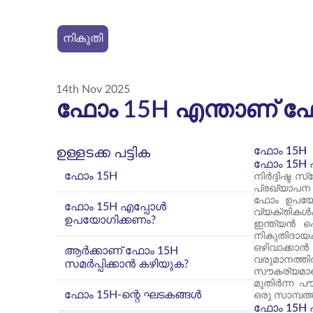
നികുതി
14th Nov 2025
ഫോം 15H എന്താണ് ഫോം
ഫോം 15H
ഉള്ളടക്ക പട്ടിക
ഫോം 15H 
ഫോം 15H
നിർദ്ദിഷ്ട
പ്രഖ്യാപന 
ഫോം ഉപയോഗ
ഫോം 15H എപ്പോൾ
വ്യക്തികൾക്
ഉപയോഗിക്കണം?
ഇന്ത്യൻ ഐ
നികുതിദായ
ഒഴിവാക്കാൻ
ആർക്കാണ് ഫോം 15H
വരുമാനത്തി
സമർപ്പിക്കാൻ കഴിയുക?
സൗകര്യമാണെ
മുതിർന്ന പൗ
ഫോം 15H-ന്റെ ഘടകങ്ങൾ
ഒരു സാമ്പത
ഫോം 15H 