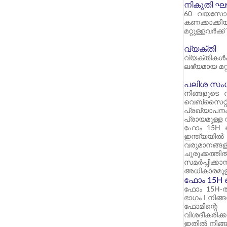
നികുതി ഘ
60 വയസോ അ
കണക്കാക്ക
മറ്റുള്ളവർക
വ്യക്തി
വ്യക്തികൾ
ലഭ്യമായ മറ്റ
പലിശ സം
നിങ്ങളുടെ 
വെബ്‌സൈറ്
പ്രഖ്യാപന
പ്രായമുള്ള 
ഫോം 15H ന
ഇന്ത്യയിൽ 
വരുമാനങ്ങള
ചുരുക്കത്
സമർപ്പിക്കാ
അധികാരമുള
ഫോം 15H 
ഫോം 15H-ൽ 
ഭാഗം I നിങ്ങ
ഫോമിന്റെ
വിശദീകരിക്
ഇതിൽ നിങ്ങൾ