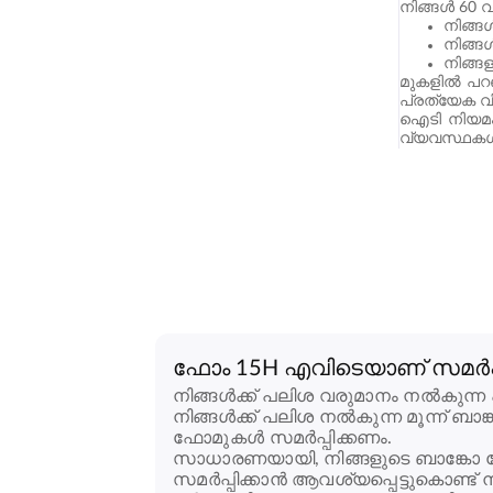
നിങ്ങൾ 60
നിങ്ങ
നിങ്ങ
നിങ്ങ
മുകളിൽ പറഞ
പ്രത്യേക വ
ഐടി നിയമം 
വ്യവസ്ഥകൾ 
ഫോം 15H എവിടെയാണ് സമർപ്പി
നിങ്ങൾക്ക് പലിശ വരുമാനം നൽകുന്ന
നിങ്ങൾക്ക് പലിശ നൽകുന്ന മൂന്ന് ബാങ്
ഫോമുകൾ സമർപ്പിക്കണം.
സാധാരണയായി, നിങ്ങളുടെ ബാങ്കോ പോ
സമർപ്പിക്കാൻ ആവശ്യപ്പെട്ടുകൊണ്ട