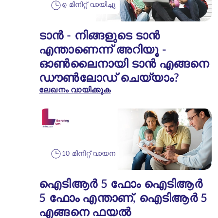
൭ മിനിറ്റ് വായിച്ചു
ടാൻ - നിങ്ങളുടെ ടാൻ
എന്താണെന്ന് അറിയൂ -
ഓൺലൈനായി ടാൻ എങ്ങനെ
ഡൗൺലോഡ് ചെയ്യാം?
ലേഖനം വായിക്കുക
10 മിനിറ്റ് വായന
ഐടിആർ 5 ഫോം ഐടിആർ
5 ഫോം എന്താണ്, ഐടിആർ 5
എങ്ങനെ ഫയൽ