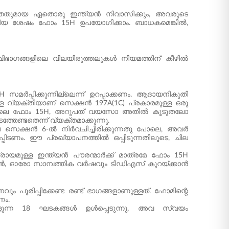
തതുമായ ഏതൊരു ഇന്ത്യൻ നിവാസിക്കും, അവരുടെ
്കിയ ശേഷം ഫോം 15H ഉപയോഗിക്കാം. ബാധകമെങ്കിൽ,
ിഭാഗങ്ങളിലെ വിലയിരുത്തലുകൾ നിയമത്തിന് കീഴിൽ
മർപ്പിക്കുന്നില്ലെന്ന് ഉറപ്പാക്കണം. ആദായനികുതി
്യക്തിയാണ് സെക്ഷൻ 197A(1C) പ്രകാരമുള്ള ഒരു
സൈറ്റിലെ ഫോം 15H, അറുപത് വയസോ അതിൽ കൂടുതലോ
തേണ്ടതെന്ന് വ്യക്തമാക്കുന്നു.
 സെക്ഷൻ 6-ൽ നിർവചിച്ചിരിക്കുന്നതു പോലെ, അവർ
പ്പിടണം. ഈ പ്രഖ്യാപനത്തിൽ ഒപ്പിടുന്നതിലൂടെ, ചില
യമുള്ള ഇന്ത്യൻ പൗരന്മാർക്ക് മാത്രമേ ഫോം 15H
പാക്കാൻ, ഓരോ സാമ്പത്തിക വർഷവും ടി‌ഡിഎസ് കുറയ്ക്കാൻ
പൂരിപ്പിക്കേണ്ട രണ്ട് ഭാഗങ്ങളാണുള്ളത്. ഫോമിന്റെ
ണം.
ളുന്ന 18 ഘടകങ്ങൾ ഉൾപ്പെടുന്നു, അവ സ്വയം