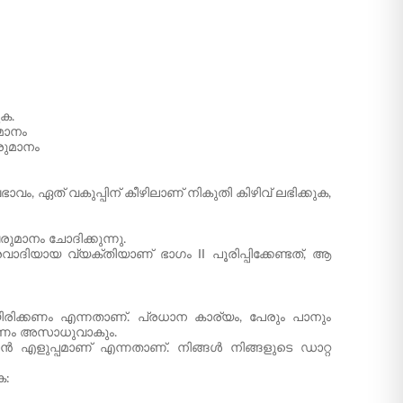
ുക.
മാനം
രുമാനം
, ഏത് വകുപ്പിന് കീഴിലാണ് നികുതി കിഴിവ് ലഭിക്കുക,
മാനം ചോദിക്കുന്നു.
ാദിയായ വ്യക്തിയാണ് ഭാഗം II പൂരിപ്പിക്കേണ്ടത്, ആ
ായിരിക്കണം എന്നതാണ്. പ്രധാന കാര്യം, പേരും പാനും
പ്പണം അസാധുവാകും.
ാൻ എളുപ്പമാണ് എന്നതാണ്. നിങ്ങൾ നിങ്ങളുടെ ഡാറ്റ
ക: