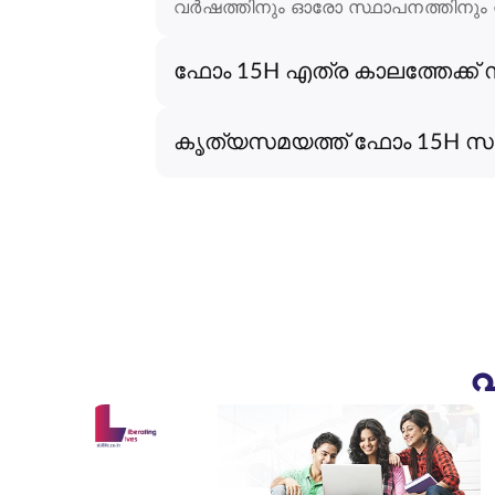
വർഷത്തിനും ഓരോ സ്ഥാപനത്തിനും നി
ഫോം 15H എത്ര കാലത്തേക്ക്
കൃത്യസമയത്ത് ഫോം 15H സമർ
പ