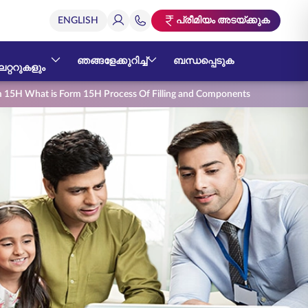
പ്രീമിയം അടയ്ക്കുക
ഞങ്ങളേക്കുറിച്ച്
ബന്ധപ്പെടുക
റ്ററുകളും
 15H What is Form 15H Process Of Filling and Components