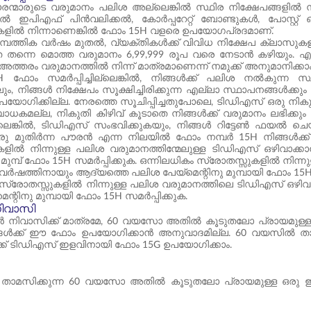
ൗരന്മാരുടെ വരുമാനം പലിശ അല്ലെങ്കിൽ സ്ഥിര നിക്ഷേപങ്ങളിൽ നിന
ിൽ ഇപിഎഫ് പിൻവലിക്കൽ, കോർപ്പറേറ്റ് ബോണ്ടുകൾ, പോസ്റ്റ്
കളിൽ നിന്നാണെങ്കിൽ ഫോം 15H വളരെ ഉപയോഗപ്രദമാണ്.
മ്പത്തിക വർഷം മുതൽ, വ്യക്തികൾക്ക് വിവിധ നിക്ഷേപ ക്ലാസുകള
 തന്നെ മൊത്ത വരുമാനം 6,99,999 രൂപ വരെ നേടാൻ കഴിയും. എന
ത്തരം വരുമാനത്തിൽ നിന്ന് മാത്രമാണെന്ന് നമുക്ക് അനുമാനിക്കാം
H ഫോം സമർപ്പിച്ചില്ലെങ്കിൽ, നിങ്ങൾക്ക് പലിശ നൽകുന്ന 
ലും, നിങ്ങൾ നിക്ഷേപം സൂക്ഷിച്ചിരിക്കുന്ന എല്ലാ സ്ഥാപനങ്ങൾക
യോഗിക്കില്ല. നേരത്തെ സൂചിപ്പിച്ചതുപോലെ, ടിഡിഎസ് ഒരു നികു
ധകമല്ല, നികുതി കിഴിവ് കൂടാതെ നിങ്ങൾക്ക് വരുമാനം ലഭിക്കു
ില്ലെങ്കിൽ, ടിഡിഎസ് സംഭവിക്കുകയും, നിങ്ങൾ റിട്ടേൺ ഫയൽ 
രു മുതിർന്ന പൗരൻ എന്ന നിലയിൽ ഫോം നമ്പർ 15H നിങ്ങൾക്ക്
കളിൽ നിന്നുള്ള പലിശ വരുമാനത്തിന്മേലുള്ള ടിഡിഎസ് ഒഴിവാ
ന് മുമ്പ് ഫോം 15H സമർപ്പിക്കുക. ഒന്നിലധികം സ്രോതസ്സുകളിൽ ന
വർഷത്തിനായും ആദ്യത്തെ പലിശ പേയ്‌മെന്റിനു മുമ്പായി ഫോം 15H 
 സ്രോതസ്സുകളിൽ നിന്നുള്ള പലിശ വരുമാനത്തിലെ ടിഡിഎസ് ഒഴ
െന്റിനു മുമ്പായി ഫോം 15H സമർപ്പിക്കുക.
നിവാസി
ൻ നിവാസിക്ക് മാത്രമേ, 60 വയസോ അതിൽ കൂടുതലോ പ്രായമുള്ള 
ഗങ്ങൾക്ക് ഈ ഫോം ഉപയോഗിക്കാൻ അനുവാദമില്ല. 60 വയസിൽ താഴെ
്ക് ടിഡിഎസ് ഇളവിനായി ഫോം 15G ഉപയോഗിക്കാം.
 താമസിക്കുന്ന 60 വയസോ അതിൽ കൂടുതലോ പ്രായമുള്ള ഒരു ഇന്