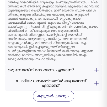
വളർച്ച മന്ദഗതിയിലാവുകയും ചെയ്യുന്നതിനാൽ, പലിശ
നിരക്കുകൾ അതിന്റെ ഉച്ചസ്ഥായിയിലാകുകയോ കുറയാൻ
തുടങ്ങുകയോ ചെയ്തേക്കാം. ഇത് ഉയർന്ന സ്ഥിര പലിശ
നിരക്കുകളുള്ള നിലവിലുള്ള ബോണ്ടുകളെ കൂടുതൽ
ആകർഷകമാക്കും. രണ്ടാമതായി, സ്റ്റോക്കുകളെ
അപേക്ഷിച്ച് ബോണ്ടുകൾ കുറഞ്ഞ റിസ്ക് വാഗ്ദാനം
ചെയ്യുന്നു. നിങ്ങൾ റിസ്ക് എടുക്കാൻ വിസമ്മതിക്കുകയോ
വിരമിക്കലിനോട് അടുക്കുകയോ ആണെങ്കിൽ,
ബോണ്ടുകൾ നിങ്ങളുടെ പോർട്ട്ഫോളിയോയ്ക്ക്
സ്ഥിരതയും വരുമാനവും നൽകും. അവസാനമായി,
സ്റ്റോക്കുകൾക്കും മറ്റ് അസറ്റ് ക്ലാസുകൾക്കും ഒപ്പം
ബോണ്ടുകൾ ഉൾപ്പെടുത്തുന്നത് നിങ്ങളുടെ
പോർട്ട്ഫോളിയോ വൈവിധ്യവൽക്കരിക്കാനും സ്റ്റോക്ക്
മാർക്കറ്റ് മാന്ദ്യം അനുഭവിക്കുകയാണെങ്കിൽ നഷ്ടം
ലഘൂകരിക്കാനും സഹായിക്കും.
ഒരു ബോണ്ടിന് ഉദാഹരണം എന്താണ്?
ചോദ്യം: ധനകാര്യത്തിൽ ഒരു ബോണ്ട്
എന്താണ്?
കൂടുതൽ കാണു