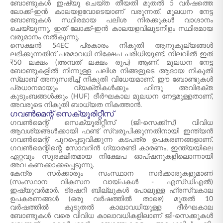
ബോണ്ടുകൾ ഇഷ്യൂ ചെയ്ത തീയതി മുതൽ 5 വർഷത്തെ
ലോക്ക്-ഇൻ കാലയളവോടെയാണ് വരുന്നത്. മൂലധന നേട്ട
ബോണ്ടുകൾ സ്ഥിരമായ പലിശ നിരക്കുകൾ വാഗ്ദാനം
ചെയ്യുന്നു, ഇത് ലോക്ക്-ഇൻ കാലയളവിലുടനീളം സ്ഥിരമായ
വരുമാനം നൽകുന്നു.
സെക്ഷൻ 54EC പ്രകാരം നികുതി ആനുകൂല്യങ്ങൾ
ലഭിക്കുന്നതിന് പരമാവധി നിക്ഷേപ പരിധിയുണ്ട്. നിലവിൽ ഇത്
₹50 ലക്ഷം (അമ്പത് ലക്ഷം രൂപ) ആണ്. മൂലധന നേട്ട
ബോണ്ടുകളിൽ നിന്നുള്ള പലിശ നിങ്ങളുടെ ആദായ നികുതി
സ്ലാബ് അനുസരിച്ച് നികുതി വിധേയമാണ്. ഈ ബോണ്ടുകൾ
പ്രധാനമായും വ്യക്തികൾക്കും ഹിന്ദു അവിഭക്ത
കുടുംബങ്ങൾക്കും (HUF) ദീർഘകാല മൂലധന നേട്ടമുള്ളതാണ്,
അവരുടെ നികുതി ബാധ്യത നികത്താൻ.
ഗവൺമെന്റ് സെക്യൂരിറ്റീസ്
ഗവൺമെന്റ് സെക്യൂരിറ്റീസ് (ജി-സെക്ക്‌സ്) വിവിധ
ആവശ്യങ്ങൾക്കായി ഫണ്ട് സ്വരൂപിക്കുന്നതിനായി ഇന്ത്യൻ
ഗവൺമെന്റ് പുറപ്പെടുവിക്കുന്ന കടപത്ര ഉപകരണങ്ങളാണ്.
ഗവൺമെന്റിന്റെ സോവറിൻ ഗ്യാരണ്ടി കാരണം, ഇന്ത്യയിലെ
ഏറ്റവും സുരക്ഷിതമായ നിക്ഷേപ ഓപ്ഷനുകളിലൊന്നായി
അവ കണക്കാക്കപ്പെടുന്നു.
കേന്ദ്ര സർക്കാരും സംസ്ഥാന സർക്കാരുകളുമാണ്
(സംസ്ഥാന വികസന വായ്പകൾ - എസ്ഡിഎൽ)
ഇഷ്യൂവർമാർ. ട്രഷറി ബില്ലുകൾ പോലുള്ള ഹ്രസ്വകാല
ഉപകരണങ്ങൾ (ഒരു വർഷത്തിൽ താഴെ) മുതൽ 10
വർഷത്തിൽ കൂടുതൽ കാലാവധിയുള്ള ദീർഘകാല
ബോണ്ടുകൾ വരെ വിവിധ കാലാവധികളിലാണ് ജി-സെക്കുകൾ