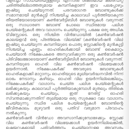
വളർച്ചാ സാധ്യതയുള്ളതും എന്നാൽ ശക്തമായ ക്രെഡിറ്റ്
ചരിത്രമില്ലാത്തതുമായ കമ്പനികളാണ് ഇവ പലപ്പോഴും
ഇഷ്യൂ ചെയ്യുന്നത്. പരമ്പരാഗത ബോണ്ടുകൾക്ക്
സമാനമായി മുൻകൂട്ടി നിശ്ചയിച്ച കാലാവധി പൂർത്തിയാകുന്ന
തീയതിയോടെയാണ് കൺവേർട്ടിബിൾ ബോണ്ടുകൾ വരുന്നത്.
ഒരു സാധാരണ ബോണ്ട് പോലെ സ്ഥിരമായ പലിശ
പേയ്‌മെന്റുകൾ അവ വാഗ്ദാനം ചെയ്യുന്നു, പക്ഷേ ഒരു അധിക
ട്വിസ്റ്റോടെ. ഒരു നിശ്ചിത വിൻഡോയിൽ (കൺവേർഷൻ
കാലയളവ്) ഒരു പ്രത്യേക വിലയ്ക്ക് (കൺവേർഷൻ വില)
ഇഷ്യൂ ചെയ്യുന്ന കമ്പനിയുടെ പൊതു സ്റ്റോക്കിന്റെ മുൻകൂട്ടി
നിശ്ചയിച്ച എണ്ണം ഓഹരികൾക്കായി ബോണ്ട് കൈമാറ്റം
ചെയ്യാൻ നിക്ഷേപകരെ അനുവദിക്കുന്ന ഒരു കൺവേർഷൻ
പ്രിവിലേജോടെയാണ് കൺവേർട്ടിബിൾ ബോണ്ടുകൾ വരുന്നത്.
കമ്പനിയുടെ ഓഹരി വില കൺവേർഷൻ വിലയേക്കാൾ
ഉയർന്നാൽ, നിക്ഷേപകർക്ക് അവരുടെ ബോണ്ടുകൾ
ഓഹരികളാക്കി മാറ്റാനും ഓഹരിയുടെ മൂല്യവർദ്ധനവിൽ നിന്ന്
ലാഭം നേടാനും കഴിയും. ഓഹരി വില ഉയർന്നില്ലെങ്കിലും,
നിക്ഷേപകർക്ക് വാഗ്ദാനം ചെയ്ത പലിശ പേയ്‌മെന്റുകൾ
ലഭിക്കുകയും കാലാവധി പൂർത്തിയാകുമ്പോൾ മുതലും തിരികെ
ലഭിക്കുകയും ചെയ്യും, ഇത് നേരിട്ട് ഓഹരി
സ്വന്തമാക്കുന്നതിന് തുല്യമായ ഒരു സുരക്ഷാ വല വാഗ്ദാനം
ചെയ്യുന്നു. സ്ഥിര പലിശ പേയ്‌മെന്റുകൾ ബോണ്ടിന്റെ
ജീവിതകാലം മുഴുവൻ ഒരു പതിവ് വരുമാന പ്രവാഹം
നൽകുന്നു.
കൺവേർഷൻ വിൻഡോ അവസാനിക്കുമ്പോഴേക്കും സ്റ്റോക്ക്
വില കൺവേർഷൻ വിലയേക്കാൾ ഉയർന്നില്ലെങ്കിൽ,
ഷെയറുകളായി പരിവർത്തനം ചെയ്യാനുള്ള അവസരം