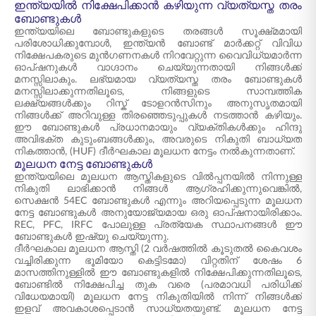
ഇന്ത്യയിൽ നിക്ഷേപിക്കാൻ കഴിയുന്ന വ്യത്യസ്ത തരം
ബോണ്ടുകൾ
ഇന്ത്യയിലെ ബോണ്ടുകളുടെ തരങ്ങൾ സൂക്ഷ്‌മമായി
പരിശോധിക്കുമ്പോൾ, ഇന്ത്യൻ ബോണ്ട് മാർക്കറ്റ് വിവിധ
നിക്ഷേപകരുടെ മുൻഗണനകൾ നിറവേറ്റുന്ന വൈവിധ്യമാർന്ന
ഓപ്ഷനുകൾ വാഗ്ദാനം ചെയ്യുന്നതായി നിങ്ങൾക്ക്
മനസ്സിലാകും. ലഭ്യമായ വ്യത്യസ്ത തരം ബോണ്ടുകൾ
മനസ്സിലാക്കുന്നതിലൂടെ, നിങ്ങളുടെ സാമ്പത്തിക
ലക്ഷ്യങ്ങൾക്കും റിസ്ക് ടോളറൻസിനും അനുസൃതമായി
നിങ്ങൾക്ക് അറിവുള്ള തിരഞ്ഞെടുപ്പുകൾ നടത്താൻ കഴിയും.
ഈ ബോണ്ടുകൾ പ്രധാനമായും വ്യക്തികൾക്കും ഹിന്ദു
അവിഭക്ത കുടുംബങ്ങൾക്കും, അവരുടെ നികുതി ബാധ്യത
നികത്താൻ, (HUF) ദീർഘകാല മൂലധന നേട്ടം നൽകുന്നതാണ്.
മൂലധന നേട്ട ബോണ്ടുകൾ
ഇന്ത്യയിലെ മൂലധന ആസ്തികളുടെ വിൽപ്പനയിൽ നിന്നുള്ള
നികുതി ലാഭിക്കാൻ നിങ്ങൾ ആഗ്രഹിക്കുന്നുവെങ്കിൽ,
സെക്ഷൻ 54EC ബോണ്ടുകൾ എന്നും അറിയപ്പെടുന്ന മൂലധന
നേട്ട ബോണ്ടുകൾ അനുയോജ്യമായ ഒരു ഓപ്ഷനായിരിക്കാം.
REC, PFC, IRFC പോലുള്ള പ്രത്യേക സ്ഥാപനങ്ങൾ ഈ
ബോണ്ടുകൾ ഇഷ്യു ചെയ്യുന്നു.
ദീർഘകാല മൂലധന ആസ്തി (2 വർഷത്തിൽ കൂടുതൽ കൈവശം
വച്ചിരിക്കുന്ന ഭൂമിയോ കെട്ടിടമോ) വിറ്റതിന് ശേഷം 6
മാസത്തിനുള്ളിൽ ഈ ബോണ്ടുകളിൽ നിക്ഷേപിക്കുന്നതിലൂടെ,
ബോണ്ടിൽ നിക്ഷേപിച്ച തുക വരെ (പരമാവധി പരിധിക്ക്
വിധേയമായി) മൂലധന നേട്ട നികുതിയിൽ നിന്ന് നിങ്ങൾക്ക്
ഇളവ് അവകാശപ്പെടാൻ സാധ്യതയുണ്ട്. മൂലധന നേട്ട