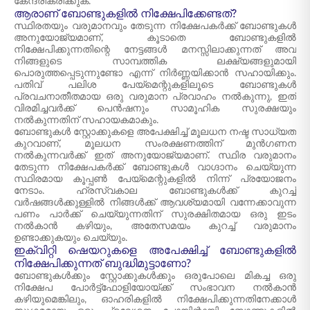
കേന്ദ്രീകരിക്കുക.
ആരാണ് ബോണ്ടുകളിൽ നിക്ഷേപിക്കേണ്ടത്?
സ്ഥിരതയും വരുമാനവും തേടുന്ന നിക്ഷേപകർക്ക് ബോണ്ടുകൾ
അനുയോജ്യമാണ്, കൂടാതെ ബോണ്ടുകളിൽ
നിക്ഷേപിക്കുന്നതിന്റെ നേട്ടങ്ങൾ മനസ്സിലാക്കുന്നത് അവ
നിങ്ങളുടെ സാമ്പത്തിക ലക്ഷ്യങ്ങളുമായി
പൊരുത്തപ്പെടുന്നുണ്ടോ എന്ന് നിർണ്ണയിക്കാൻ സഹായിക്കും.
പതിവ് പലിശ പേയ്‌മെന്റുകളിലൂടെ ബോണ്ടുകൾ
പ്രവചനാതീതമായ ഒരു വരുമാന പ്രവാഹം നൽകുന്നു, ഇത്
വിരമിച്ചവർക്ക് പെൻഷനും സാമൂഹിക സുരക്ഷയും
നൽകുന്നതിന് സഹായകമാകും.
ബോണ്ടുകൾ സ്റ്റോക്കുകളെ അപേക്ഷിച്ച് മൂലധന നഷ്ട സാധ്യത
കുറവാണ്, മൂലധന സംരക്ഷണത്തിന് മുൻഗണന
നൽകുന്നവർക്ക് ഇത് അനുയോജ്യമാണ്. സ്ഥിര വരുമാനം
തേടുന്ന നിക്ഷേപകർക്ക് ബോണ്ടുകൾ വാഗ്ദാനം ചെയ്യുന്ന
സ്ഥിരമായ കൂപ്പൺ പേയ്‌മെന്റുകളിൽ നിന്ന് പ്രയോജനം
നേടാം. ഹ്രസ്വകാല ബോണ്ടുകൾക്ക് കുറച്ച്
വർഷങ്ങൾക്കുള്ളിൽ നിങ്ങൾക്ക് ആവശ്യമായി വന്നേക്കാവുന്ന
പണം പാർക്ക് ചെയ്യുന്നതിന് സുരക്ഷിതമായ ഒരു ഇടം
നൽകാൻ കഴിയും, അതേസമയം കുറച്ച് വരുമാനം
ഉണ്ടാക്കുകയും ചെയ്യും.
ഇക്വിറ്റി ഷെയറുകളെ അപേക്ഷിച്ച് ബോണ്ടുകളിൽ
നിക്ഷേപിക്കുന്നത് ബുദ്ധിമുട്ടാണോ?
ബോണ്ടുകൾക്കും സ്റ്റോക്കുകൾക്കും ഒരുപോലെ മികച്ച ഒരു
നിക്ഷേപ പോർട്ട്‌ഫോളിയോയ്ക്ക് സംഭാവന നൽകാൻ
കഴിയുമെങ്കിലും, ഓഹരികളിൽ നിക്ഷേപിക്കുന്നതിനേക്കാൾ