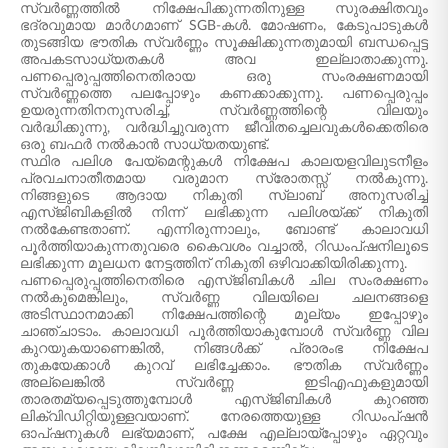
സ്വർണ്ണത്തിൽ നിക്ഷേപിക്കുന്നതിനുള്ള സുരക്ഷിതവും
ഭദ്രവുമായ മാർഗമാണ് SGB-കൾ. മോഷണം, കേടുപാടുകൾ
തുടങ്ങിയ ഭൗതിക സ്വർണ്ണം സൂക്ഷിക്കുന്നതുമായി ബന്ധപ്പെട്ട
അപകടസാധ്യതകൾ അവ ഇല്ലാതാക്കുന്നു.
പണപ്പെരുപ്പത്തിനെതിരായ ഒരു സംരക്ഷണമായി
സ്വർണ്ണത്തെ പലപ്പോഴും കണക്കാക്കുന്നു. പണപ്പെരുപ്പം
ഉയരുന്നതിനനുസരിച്ച്, സ്വർണ്ണത്തിന്റെ വിലയും
വർദ്ധിക്കുന്നു, വർദ്ധിച്ചുവരുന്ന ജീവിതച്ചെലവുകൾക്കെതിരെ
ഒരു ബഫർ നൽകാൻ സാധ്യതയുണ്ട്.
സ്ഥിര പലിശ പേയ്‌മെന്റുകൾ നിക്ഷേപ കാലയളവിലുടനീളം
പ്രവചനാതീതമായ വരുമാന സ്രോതസ്സ് നൽകുന്നു.
നിങ്ങളുടെ ആദായ നികുതി സ്ലാബ് അനുസരിച്ച്
എസ്‌ജിബികളിൽ നിന്ന് ലഭിക്കുന്ന പലിശയ്ക്ക് നികുതി
നൽകേണ്ടതാണ്. എന്നിരുന്നാലും, ബോണ്ട് കാലാവധി
പൂർത്തിയാകുന്നതുവരെ കൈവശം വച്ചാൽ, റിഡംപ്ഷനിലൂടെ
ലഭിക്കുന്ന മൂലധന നേട്ടത്തിന് നികുതി ഒഴിവാക്കിയിരിക്കുന്നു.
പണപ്പെരുപ്പത്തിനെതിരെ എസ്‌ജിബികൾ ചില സംരക്ഷണം
നൽകുമെങ്കിലും, സ്വർണ്ണ വിലയിലെ ചലനങ്ങളെ
അടിസ്ഥാനമാക്കി നിക്ഷേപത്തിന്റെ മൂല്യം ഇപ്പോഴും
ചാഞ്ചാടാം. കാലാവധി പൂർത്തിയാകുമ്പോൾ സ്വർണ്ണ വില
കുറയുകയാണെങ്കിൽ, നിങ്ങൾക്ക് പ്രാരംഭ നിക്ഷേപ
തുകയേക്കാൾ കുറവ് ലഭിച്ചേക്കാം. ഭൗതിക സ്വർണ്ണം
അല്ലെങ്കിൽ സ്വർണ്ണ ഇടിഎഫുകളുമായി
താരതമ്യപ്പെടുത്തുമ്പോൾ എസ്‌ജിബികൾ കുറഞ്ഞ
ലിക്വിഡിറ്റിയുള്ളവയാണ്. നേരത്തെയുള്ള റിഡംപ്ഷൻ
ഓപ്ഷനുകൾ ലഭ്യമാണ്, പക്ഷേ എല്ലായ്പ്പോഴും ഏറ്റവും