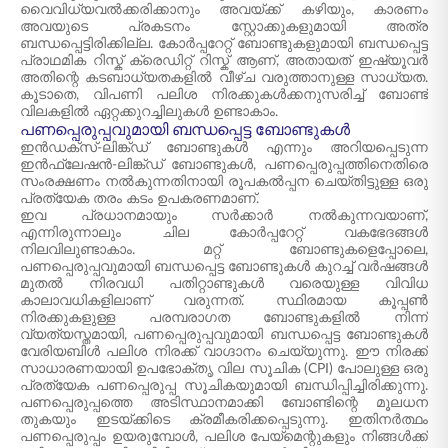
വൈവിധ്യവൽക്കരിക്കാനും അവയ്ക്ക് കഴിയും, കാരണം
അവയുടെ പ്രകടനം സ്റ്റോക്കുകളുമായി അത്ര
ബന്ധപ്പെട്ടിരിക്കില്ല. കോർപ്പറേറ്റ് ബോണ്ടുകളുമായി ബന്ധപ്പെട്ട
പ്രാഥമിക റിസ്ക് ക്രെഡിറ്റ് റിസ്ക് ആണ്, അതായത് ഇഷ്യൂവർ
അതിന്റെ കടബാധ്യതകളിൽ വീഴ്ച വരുത്താനുള്ള സാധ്യത.
കൂടാതെ, വിപണി പലിശ നിരക്കുകൾക്കനുസരിച്ച് ബോണ്ട്
വിലകളിൽ ഏറ്റക്കുറച്ചിലുകൾ ഉണ്ടാകാം.
പണപ്പെരുപ്പവുമായി ബന്ധപ്പെട്ട ബോണ്ടുകൾ
ഇന്‍ഡക്സ്-ലിങ്ക്ഡ് ബോണ്ടുകള്‍ എന്നും അറിയപ്പെടുന്ന
ഇന്‍ഫ്ലേഷന്‍-ലിങ്ക്ഡ് ബോണ്ടുകള്‍, പണപ്പെരുപ്പത്തിനെതിരെ
സംരക്ഷണം നല്‍കുന്നതിനായി രൂപകല്‍പ്പന ചെയ്തിട്ടുള്ള ഒരു
പ്രത്യേക തരം കടം ഉപകരണമാണ്.
ഇവ പ്രധാനമായും സർക്കാർ നൽകുന്നവയാണ്,
എന്നിരുന്നാലും ചില കോർപ്പറേറ്റ് വകഭേദങ്ങൾ
നിലവിലുണ്ടാകാം. മറ്റ് ബോണ്ടുകളെപ്പോലെ,
പണപ്പെരുപ്പവുമായി ബന്ധപ്പെട്ട ബോണ്ടുകൾ കുറച്ച് വർഷങ്ങൾ
മുതൽ നിരവധി പതിറ്റാണ്ടുകൾ വരെയുള്ള വിവിധ
കാലാവധികളിലാണ് വരുന്നത്. സ്ഥിരമായ കൂപ്പൺ
നിരക്കുകളുള്ള പരമ്പരാഗത ബോണ്ടുകളിൽ നിന്ന്
വ്യത്യസ്തമായി, പണപ്പെരുപ്പവുമായി ബന്ധപ്പെട്ട ബോണ്ടുകൾ
വേരിയബിൾ പലിശ നിരക്ക് വാഗ്ദാനം ചെയ്യുന്നു. ഈ നിരക്ക്
സാധാരണയായി ഉപഭോക്തൃ വില സൂചിക (CPI) പോലുള്ള ഒരു
പ്രത്യേക പണപ്പെരുപ്പ സൂചികയുമായി ബന്ധിപ്പിച്ചിരിക്കുന്നു.
പണപ്പെരുപ്പത്തെ അടിസ്ഥാനമാക്കി ബോണ്ടിന്റെ മൂലധന
തുകയും ഇടയ്ക്കിടെ ക്രമീകരിക്കപ്പെടുന്നു. ഇതിനർത്ഥം
പണപ്പെരുപ്പം ഉയരുമ്പോൾ, പലിശ പേയ്‌മെന്റുകളും നിങ്ങൾക്ക്