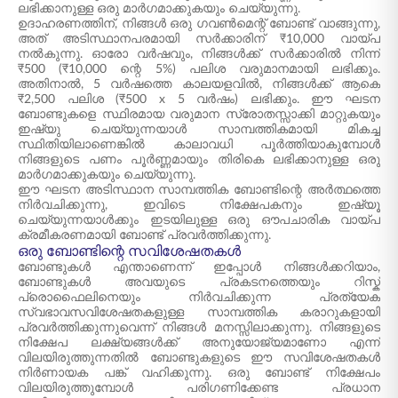
ലഭിക്കാനുള്ള ഒരു മാർഗമാക്കുകയും ചെയ്യുന്നു.
ഉദാഹരണത്തിന്, നിങ്ങൾ ഒരു ഗവൺമെന്റ് ബോണ്ട് വാങ്ങുന്നു,
അത് അടിസ്ഥാനപരമായി സർക്കാരിന് ₹10,000 വായ്പ
നൽകുന്നു. ഓരോ വർഷവും, നിങ്ങൾക്ക് സർക്കാരിൽ നിന്ന്
₹500 (₹10,000 ന്റെ 5%) പലിശ വരുമാനമായി ലഭിക്കും.
അതിനാൽ, 5 വർഷത്തെ കാലയളവിൽ, നിങ്ങൾക്ക് ആകെ
₹2,500 പലിശ (₹500 x 5 വർഷം) ലഭിക്കും. ഈ ഘടന
ബോണ്ടുകളെ സ്ഥിരമായ വരുമാന സ്രോതസ്സാക്കി മാറ്റുകയും
ഇഷ്യു ചെയ്യുന്നയാൾ സാമ്പത്തികമായി മികച്ച
സ്ഥിതിയിലാണെങ്കിൽ കാലാവധി പൂർത്തിയാകുമ്പോൾ
നിങ്ങളുടെ പണം പൂർണ്ണമായും തിരികെ ലഭിക്കാനുള്ള ഒരു
മാർഗമാക്കുകയും ചെയ്യുന്നു.
ഈ ഘടന അടിസ്ഥാന സാമ്പത്തിക ബോണ്ടിന്റെ അർത്ഥത്തെ
നിർവചിക്കുന്നു, ഇവിടെ നിക്ഷേപകനും ഇഷ്യൂ
ചെയ്യുന്നയാൾക്കും ഇടയിലുള്ള ഒരു ഔപചാരിക വായ്‌പ
ക്രമീകരണമായി ബോണ്ട് പ്രവർത്തിക്കുന്നു.
ഒരു ബോണ്ടിന്റെ സവിശേഷതകൾ
ബോണ്ടുകൾ എന്താണെന്ന് ഇപ്പോൾ നിങ്ങൾക്കറിയാം,
ബോണ്ടുകൾ അവയുടെ പ്രകടനത്തെയും റിസ്ക്
പ്രൊഫൈലിനെയും നിർവചിക്കുന്ന പ്രത്യേക
സ്വഭാവസവിശേഷതകളുള്ള സാമ്പത്തിക കരാറുകളായി
പ്രവർത്തിക്കുന്നുവെന്ന് നിങ്ങൾ മനസ്സിലാക്കുന്നു. നിങ്ങളുടെ
നിക്ഷേപ ലക്ഷ്യങ്ങൾക്ക് അനുയോജ്യമാണോ എന്ന്
വിലയിരുത്തുന്നതിൽ ബോണ്ടുകളുടെ ഈ സവിശേഷതകൾ
നിർണായക പങ്ക് വഹിക്കുന്നു. ഒരു ബോണ്ട് നിക്ഷേപം
വിലയിരുത്തുമ്പോൾ പരിഗണിക്കേണ്ട പ്രധാന