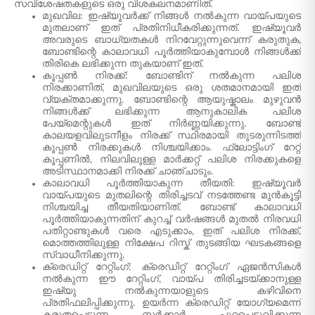
സവിശേഷതകളുടെ ഒരു വിശകലനമാണിത്.
മുഖവില: ഇഷ്യൂവർക്ക് നിങ്ങൾ നൽകുന്ന വായ്‌പയുടെ
മുതലാണ് ഇത് പ്രതിനിധീകരിക്കുന്നത്. ഇഷ്യൂവർ
അവരുടെ ബാധ്യതകൾ നിറവേറ്റുന്നുവെന്ന് കരുതുക,
ബോണ്ടിന്റെ കാലാവധി പൂർത്തിയാകുമ്പോൾ നിങ്ങൾക്ക്
തിരികെ ലഭിക്കുന്ന തുകയാണ് ഇത്.
കൂപ്പൺ നിരക്ക്: ബോണ്ടിന് നൽകുന്ന പലിശ
നിരക്കാണിത്, മുഖവിലയുടെ ഒരു ശതമാനമായി ഇത്
വ്യക്തമാക്കുന്നു. ബോണ്ടിന്റെ ആയുഷ്കാലം മുഴുവൻ
നിങ്ങൾക്ക് ലഭിക്കുന്ന ആനുകാലിക പലിശ
പേയ്‌മെന്റുകൾ ഇത് നിർണ്ണയിക്കുന്നു. ബോണ്ട്
കാലയളവിലുടനീളം നിരക്ക് സ്ഥിരമായി തുടരുന്നിടത്ത്
കൂപ്പൺ നിരക്കുകൾ നിശ്ചയിക്കാം. ഫ്ലോട്ടിംഗ് റേറ്റ്
കൂപ്പണിൽ, നിലവിലുള്ള മാർക്കറ്റ് പലിശ നിരക്കുകളെ
അടിസ്ഥാനമാക്കി നിരക്ക് ചാഞ്ചാടും.
കാലാവധി പൂർത്തിയാകുന്ന തീയതി: ഇഷ്യൂവർ
വായ്പയുടെ മുതലിന്റെ തിരിച്ചടവ് നടത്തേണ്ട മുൻകൂട്ടി
നിശ്ചയിച്ച തീയതിയാണിത്. ബോണ്ട് കാലാവധി
പൂർത്തിയാകുന്നതിന് കുറച്ച് വർഷങ്ങൾ മുതൽ നിരവധി
പതിറ്റാണ്ടുകൾ വരെ എടുക്കാം, ഇത് പലിശ നിരക്ക്,
മൊത്തത്തിലുള്ള നിക്ഷേപ റിസ്ക് തുടങ്ങിയ ഘടകങ്ങളെ
സ്വാധീനിക്കുന്നു.
ക്രെഡിറ്റ് റേറ്റിംഗ്: ക്രെഡിറ്റ് റേറ്റിംഗ് ഏജൻസികൾ
നൽകുന്ന ഈ റേറ്റിംഗ്, വായ്‌പ തിരിച്ചടയ്ക്കാനുള്ള
ഇഷ്യു നൽകുന്നയാളുടെ കഴിവിനെ
പ്രതിഫലിപ്പിക്കുന്നു. ഉയർന്ന ക്രെഡിറ്റ് യോഗ്യമെന്ന്