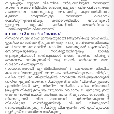
നഷ്ടപ്പെടും. സ്റ്റോക്ക് വിലയിലെ വർദ്ധനവിനുള്ള സാധ്യത
കാരണം കൺവേർട്ടിബിൾ ബോണ്ടുകളുടെ സ്ഥിര പലിശ നിരക്ക്
പരമ്പരാഗത ബോണ്ടുകളെ അപേക്ഷിച്ച് കുറവായിരിക്കാം.
മൂലധന നേട്ടത്തിനുള്ള സാധ്യത വാഗ്ദാനം
ചെയ്യുന്നുണ്ടെങ്കിലും, കൺവേർട്ടിബിൾ ബോണ്ടുകൾ
ഇപ്പോഴും സ്റ്റോക്ക് മാർക്കറ്റിന്റെ അന്തർലീനമായ
ചാഞ്ചാട്ടത്തിന് വിധേയമാണ്.
സോവറിൻ ഗോൾഡ് ബോണ്ട്
റിസർവ് ബാങ്ക് ഓഫ് ഇന്ത്യയുമായി (ആർ‌ബി‌ഐ) സഹകരിച്ച്
ഇന്ത്യാ ഗവൺമെന്റ് പുറത്തിറക്കുന്ന ഒരു സവിശേഷ നിക്ഷേപ
ഓപ്ഷനാണ് സോവറിൻ ഗോൾഡ് ബോണ്ടുകൾ (എസ്‌ജി‌ബി).
ബോണ്ടുകളുടെയും സ്വർണ്ണത്തിന്റെയും ഭാഗിക
ആനുകൂല്യങ്ങൾ നൽകുമ്പോൾ തന്നെ ഭൗതിക സ്വർണ്ണം
കൈവശം വയ്ക്കുന്നതിന് ഒരു ബദൽ മാർഗമാണ് അവ
വാഗ്ദാനം ചെയ്യുന്നത്.
സാധാരണയായി എസ്‌ജിബികൾക്ക് 8 വർഷത്തെ നിശ്ചിത
കാലാവധിയാണുള്ളത്, അഞ്ചാം വർഷത്തിനുശേഷം നിർദ്ദിഷ്ട
പലിശ തിരിച്ചടവ് തീയതികളിൽ നേരത്തെ തിരിച്ചടയ്ക്കാനുള്ള
ഓപ്ഷനുമുണ്ട്. ഭൗതിക സ്വർണ്ണത്തിൽ നിന്ന് വ്യത്യസ്തമായി,
എസ്‌ജിബികൾ ഒരു നിശ്ചിത വാർഷിക പലിശ നിരക്കായി
(കൂപ്പൺ നിരക്ക്) ഉറപ്പായ വരുമാനം വാഗ്ദാനം ചെയ്യുന്നു, ഇത്
അർദ്ധ വാർഷികമായി നൽകേണ്ടതാണ്. കൂടാതെ, ബോണ്ടിന്റെ
വീണ്ടെടുക്കൽ വില കാലാവധി പൂർത്തിയാകുമ്പോൾ
നിലവിലുള്ള സ്വർണ്ണത്തിന്റെ വിപണി വിലയുമായി
ബന്ധപ്പെട്ടിരിക്കുന്നു. സ്വർണ്ണ വില ഉയർന്നാൽ ഇത് മൂലധന
വളർച്ചയ്ക്ക് സാധ്യത നൽകുന്നു.