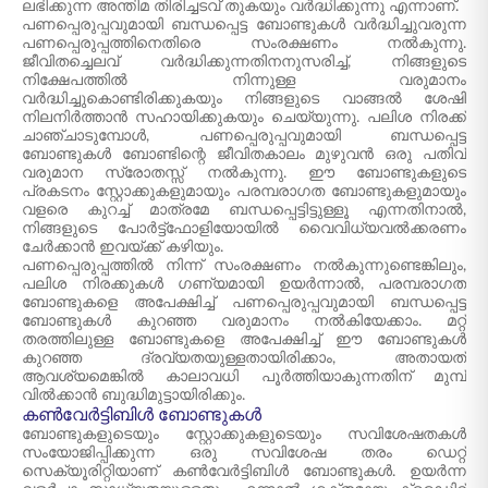
ലഭിക്കുന്ന അന്തിമ തിരിച്ചടവ് തുകയും വർദ്ധിക്കുന്നു എന്നാണ്.
പണപ്പെരുപ്പവുമായി ബന്ധപ്പെട്ട ബോണ്ടുകൾ വർദ്ധിച്ചുവരുന്ന
പണപ്പെരുപ്പത്തിനെതിരെ സംരക്ഷണം നൽകുന്നു.
ജീവിതച്ചെലവ് വർദ്ധിക്കുന്നതിനനുസരിച്ച്, നിങ്ങളുടെ
നിക്ഷേപത്തിൽ നിന്നുള്ള വരുമാനം
വർദ്ധിച്ചുകൊണ്ടിരിക്കുകയും നിങ്ങളുടെ വാങ്ങൽ ശേഷി
നിലനിർത്താൻ സഹായിക്കുകയും ചെയ്യുന്നു. പലിശ നിരക്ക്
ചാഞ്ചാടുമ്പോൾ, പണപ്പെരുപ്പവുമായി ബന്ധപ്പെട്ട
ബോണ്ടുകൾ ബോണ്ടിന്റെ ജീവിതകാലം മുഴുവൻ ഒരു പതിവ്
വരുമാന സ്രോതസ്സ് നൽകുന്നു. ഈ ബോണ്ടുകളുടെ
പ്രകടനം സ്റ്റോക്കുകളുമായും പരമ്പരാഗത ബോണ്ടുകളുമായും
വളരെ കുറച്ച് മാത്രമേ ബന്ധപ്പെട്ടിട്ടുള്ളൂ എന്നതിനാൽ,
നിങ്ങളുടെ പോർട്ട്‌ഫോളിയോയിൽ വൈവിധ്യവൽക്കരണം
ചേർക്കാൻ ഇവയ്ക്ക് കഴിയും.
പണപ്പെരുപ്പത്തിൽ നിന്ന് സംരക്ഷണം നൽകുന്നുണ്ടെങ്കിലും,
പലിശ നിരക്കുകൾ ഗണ്യമായി ഉയർന്നാൽ, പരമ്പരാഗത
ബോണ്ടുകളെ അപേക്ഷിച്ച് പണപ്പെരുപ്പവുമായി ബന്ധപ്പെട്ട
ബോണ്ടുകൾ കുറഞ്ഞ വരുമാനം നൽകിയേക്കാം. മറ്റ്
തരത്തിലുള്ള ബോണ്ടുകളെ അപേക്ഷിച്ച് ഈ ബോണ്ടുകൾ
കുറഞ്ഞ ദ്രവ്യതയുള്ളതായിരിക്കാം, അതായത്
ആവശ്യമെങ്കിൽ കാലാവധി പൂർത്തിയാകുന്നതിന് മുമ്പ്
വിൽക്കാൻ ബുദ്ധിമുട്ടായിരിക്കും.
കൺവേർട്ടിബിൾ ബോണ്ടുകൾ
ബോണ്ടുകളുടെയും സ്റ്റോക്കുകളുടെയും സവിശേഷതകൾ
സംയോജിപ്പിക്കുന്ന ഒരു സവിശേഷ തരം ഡെറ്റ്
സെക്യൂരിറ്റിയാണ് കൺവേർട്ടിബിൾ ബോണ്ടുകൾ. ഉയർന്ന