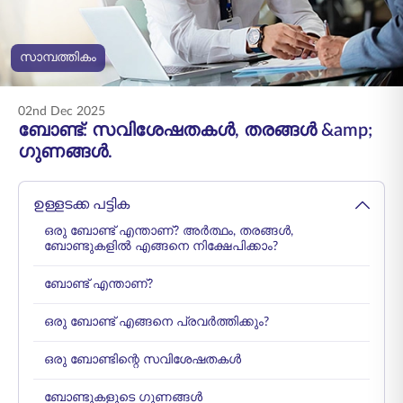
ENGLISH
സാമ്പത്തികം
ഓൺലൈനായി
പ്രീമിയം അടയ്ക്കുക
വാങ്ങുക
02nd Dec 2025
1800 267 9090
ബോണ്ട്: സവിശേഷതകൾ, തരങ്ങൾ &amp;
ഗുണങ്ങൾ.
ഉള്ളടക്ക പട്ടിക
ഒരു ബോണ്ട് എന്താണ്? അർത്ഥം, തരങ്ങൾ,
ബോണ്ടുകളിൽ എങ്ങനെ നിക്ഷേപിക്കാം?
ബോണ്ട് എന്താണ്?
ഒരു ബോണ്ട് എങ്ങനെ പ്രവർത്തിക്കും?
ഒരു ബോണ്ടിന്റെ സവിശേഷതകൾ
ബോണ്ടുകളുടെ ഗുണങ്ങൾ