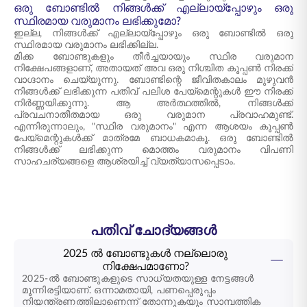
ഒരു ബോണ്ടിൽ നിങ്ങൾക്ക് എല്ലായ്പ്പോഴും ഒരു
സ്ഥിരമായ വരുമാനം ലഭിക്കുമോ?
ഇല്ല, നിങ്ങൾക്ക് എല്ലായ്പ്പോഴും ഒരു ബോണ്ടിൽ ഒരു
സ്ഥിരമായ വരുമാനം ലഭിക്കില്ല.
മിക്ക ബോണ്ടുകളും തീർച്ചയായും സ്ഥിര വരുമാന
നിക്ഷേപങ്ങളാണ്, അതായത് അവ ഒരു നിശ്ചിത കൂപ്പൺ നിരക്ക്
വാഗ്ദാനം ചെയ്യുന്നു. ബോണ്ടിന്റെ ജീവിതകാലം മുഴുവൻ
നിങ്ങൾക്ക് ലഭിക്കുന്ന പതിവ് പലിശ പേയ്‌മെന്റുകൾ ഈ നിരക്ക്
നിർണ്ണയിക്കുന്നു. ആ അർത്ഥത്തിൽ, നിങ്ങൾക്ക്
പ്രവചനാതീതമായ ഒരു വരുമാന പ്രവാഹമുണ്ട്.
എന്നിരുന്നാലും, "സ്ഥിര വരുമാനം" എന്ന ആശയം കൂപ്പൺ
പേയ്‌മെന്റുകൾക്ക് മാത്രമേ ബാധകമാകൂ. ഒരു ബോണ്ടിൽ
നിങ്ങൾക്ക് ലഭിക്കുന്ന മൊത്തം വരുമാനം വിപണി
സാഹചര്യങ്ങളെ ആശ്രയിച്ച് വ്യത്യാസപ്പെടാം.
പതിവ് ചോദ്യങ്ങൾ
2025 ൽ ബോണ്ടുകൾ നല്ലൊരു
നിക്ഷേപമാണോ?
2025-ൽ ബോണ്ടുകളുടെ സാധ്യതയുള്ള നേട്ടങ്ങൾ
മൂന്നിരട്ടിയാണ്. ഒന്നാമതായി, പണപ്പെരുപ്പം
നിയന്ത്രണത്തിലാണെന്ന് തോന്നുകയും സാമ്പത്തിക