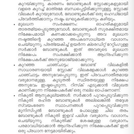
കുറയ്ക്കുന്നു, കാരണം ബോണ്ടുകൾ സ്റ്റോക്കുകളുമായി
വളരെ കുറച്ച് മാത്രമേ ബന്ധപ്പെട്ടിരിക്കുന്നുള്ളൂ. സ്റ്റോക്ക്
വിലകൾ കുറയുമ്പോൾ, ബോണ്ടുകൾക്ക് ഒരു ഹെഡ്‌ജായി
പ്രവർത്തിക്കാനും നഷ്ടം ലഘൂകരിക്കാനും കഴിയും.
മൂലധന സംരക്ഷണം: ഓഹരികളുമായി
താരതമ്യപ്പെടുത്തുമ്പോൾ, ബോണ്ടുകൾ സുരക്ഷിതമായ
നിക്ഷേപമായി കണക്കാക്കപ്പെടുന്നു. അവ മൂലധന
നഷ്ടത്തിന്റെ കുറഞ്ഞ അപകടസാധ്യത വാഗ്ദാനം
ചെയ്യുന്നു, പ്രത്യേകിച്ച് ഉയർന്ന ക്രെഡിറ്റ് റേറ്റിംഗുള്ള
സർക്കാർ ബോണ്ടുകൾ. ഇത് അവരുടെ മൂലധന
നിക്ഷേപം സംരക്ഷിക്കാൻ ആഗ്രഹിക്കുന്ന
നിക്ഷേപകർക്ക് അനുയോജ്യമാക്കുന്നു.
കുറഞ്ഞ ചാഞ്ചാട്ടം: ബോണ്ട് വിലകളിൽ
സാധാരണയായി സ്റ്റോക്ക് വിലകളേക്കാൾ കുറഞ്ഞ
ചാഞ്ചാട്ടം അനുഭവപ്പെടുന്നു. ഇത് പ്രവചനാതീതമായ
വരുമാനമുള്ള, കൂടുതൽ സ്ഥിരതയുള്ള നിക്ഷേപ
അനുഭവം ഇഷ്ടപ്പെടുന്ന, റിസ്‌ക് എടുക്കാൻ വിമുഖത
കാണിക്കുന്ന നിക്ഷേപകർക്ക് ഒരു നല്ല ഓപ്ഷനാണ്.
നികുതി ആനുകൂല്യങ്ങൾ: സർക്കാർ പുറപ്പെടുവിക്കുന്ന
നികുതി രഹിത ബോണ്ടുകൾ അല്ലെങ്കിൽ തദ്ദേശ
സ്വയംഭരണ സ്ഥാപനങ്ങൾ പുറപ്പെടുവിക്കുന്ന
മുനിസിപ്പൽ ബോണ്ടുകൾ പോലുള്ള ചില തരം
ബോണ്ടുകൾ നികുതി ഇളവ് പലിശ വരുമാനം വാഗ്ദാനം
ചെയ്യുന്നു. നികുതിക്ക് ശേഷമുള്ള വരുമാനം
പരമാവധിയാക്കാൻ ആഗ്രഹിക്കുന്ന നിക്ഷേപകർക്ക് ഇത്
ഒരു പ്രധാന നേട്ടമായിരിക്കും.