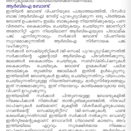
അനുകൂലമായ വിലയിലായിരിക്കണമെന്നില്ല.
ആർ‌ബി‌ഐ ബോണ്ട്
ഇന്ത്യൻ ബോണ്ട് വിപണിയുടെ പശ്ചാത്തലത്തിൽ, റിസർവ്
ബാങ്ക് (ആർ‌ബി‌ഐ) നേരിട്ട് പുറപ്പെടുവിക്കുന്ന ഒരു പ്രത്യേക
ബോണ്ട് ഉപകരണം ഇല്ല. ബാങ്കുകളെ നിയന്ത്രിക്കുകയും പണ
വിതരണം കൈകാര്യം ചെയ്യുകയും ചെയ്യുന്ന മോണിറ്ററി
അതോറിറ്റി എന്ന നിലയിലാണ് ആർ‌ബി‌ഐയുടെ പ്രാഥമിക
പങ്ക്. എന്നിരുന്നാലും, സർക്കാർ ബോണ്ട് വിപണിയെ
സുഗമമാക്കുന്നതിൽ ആർ‌ബി‌ഐ നിർണായക പങ്ക്
വഹിക്കുന്നു.
സർക്കാർ സെക്യൂരിറ്റികൾ (ജി-സെക്) പുറപ്പെടുവിക്കുന്നതിൽ
സർക്കാരിന്റെ ഏജന്റായി ആർ‌ബി‌ഐ പ്രവർത്തിക്കുന്നു.
ലേലങ്ങൾ കൈകാര്യം ചെയ്യുക, സബ്‌സ്‌ക്രിപ്‌ഷനുകൾ
കൈകാര്യം ചെയ്യുക, ബോണ്ട് ഉടമകൾക്ക് പലിശ
അടയ്ക്കുക തുടങ്ങിയ ജോലികൾ ഇതിൽ ഉൾപ്പെടുന്നു.
ഇന്ത്യയിൽ ബോണ്ടുകൾ ഇഷ്യു ചെയ്യുന്നതിനും വ്യാപാരം
ചെയ്യുന്നതിനുമുള്ള നിയന്ത്രണങ്ങളും മാർഗ്ഗനിർദ്ദേശങ്ങളും
ഇത് സജ്ജമാക്കുന്നു, ഇത് ന്യായവും കാര്യക്ഷമവുമായ ഒരു
വിപണി ഉറപ്പാക്കുന്നു.
ഇന്ത്യയിൽ സർക്കാർ പിന്തുണയുള്ള ബോണ്ടുകളിൽ
നിക്ഷേപിക്കാൻ നിങ്ങൾക്ക് താൽപ്പര്യമുണ്ടെങ്കിൽ, നിരവധി
ഓപ്ഷനുകൾ ലഭ്യമാണ്. മുകളിൽ വിശദീകരിച്ചതുപോലെ,
ഗവൺമെന്റ് സെക്യൂരിറ്റീസ് (ജി-സെക്കുകൾ), ഫണ്ട്
ശേഖരിക്കുന്നതിനായി ഇന്ത്യൻ സർക്കാർ നൽകുന്ന ഡെബ്റ്റ്
ഇൻസ്ട്രമെന്റുകളാണ്. സോവറിൻ ഗ്യാരണ്ടി കാരണം അവ
ഇന്ത്യയിലെ ഏറ്റവും സുരക്ഷിതമായ നിക്ഷേപ
ഓപ്ഷനുകളിലൊന്നായി കണക്കാക്കപ്പെടുന്നു. ആർ‌ബി‌ഐ