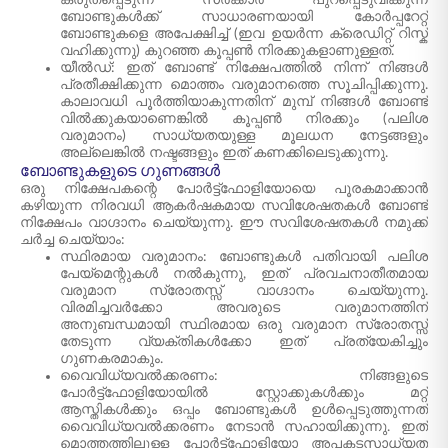
കരുതപ്പെടുന്ന സർക്കാർ പുറപ്പെടുവിക്കുന്ന
ബോണ്ടുകൾക്ക് സാധാരണയായി കോർപ്പറേറ്റ്
ബോണ്ടുകളെ അപേക്ഷിച്ച് (ഇവ ഉയർന്ന ക്രെഡിറ്റ് റിസ്ക്
വഹിക്കുന്നു) കുറഞ്ഞ കൂപ്പൺ നിരക്കുകളാണുള്ളത്.
യീൽഡ്: ഇത് ബോണ്ട് നിക്ഷേപത്തിൽ നിന്ന് നിങ്ങൾ
പ്രതീക്ഷിക്കുന്ന മൊത്തം വരുമാനത്തെ സൂചിപ്പിക്കുന്നു.
കാലാവധി പൂർത്തിയാകുന്നതിന് മുമ്പ് നിങ്ങൾ ബോണ്ട്
വിൽക്കുകയാണെങ്കിൽ കൂപ്പൺ നിരക്കും (പലിശ
വരുമാനം) സാധ്യതയുള്ള മൂലധന നേട്ടങ്ങളും
അല്ലെങ്കിൽ നഷ്ടങ്ങളും ഇത് കണക്കിലെടുക്കുന്നു.
ബോണ്ടുകളുടെ ഗുണങ്ങൾ
ഒരു നിക്ഷേപകന്റെ പോർട്ട്‌ഫോളിയോയെ പൂരകമാക്കാൻ
കഴിയുന്ന നിരവധി ആകർഷകമായ സവിശേഷതകൾ ബോണ്ട്
നിക്ഷേപം വാഗ്ദാനം ചെയ്യുന്നു. ഈ സവിശേഷതകൾ നമുക്ക്
ചർച്ച ചെയ്യാം:
സ്ഥിരമായ വരുമാനം: ബോണ്ടുകൾ പതിവായി പലിശ
പേയ്‌മെന്റുകൾ നൽകുന്നു, ഇത് പ്രവചനാതീതമായ
വരുമാന സ്രോതസ്സ് വാഗ്ദാനം ചെയ്യുന്നു.
വിരമിച്ചവർക്കോ അവരുടെ വരുമാനത്തിന്
അനുബന്ധമായി സ്ഥിരമായ ഒരു വരുമാന സ്രോതസ്സ്
തേടുന്ന വ്യക്തികൾക്കോ ഇത് പ്രത്യേകിച്ചും
ഗുണകരമാകും.
വൈവിധ്യവൽക്കരണം: നിങ്ങളുടെ
പോർട്ട്‌ഫോളിയോയിൽ സ്റ്റോക്കുകൾക്കും മറ്റ്
ആസ്തികൾക്കും ഒപ്പം ബോണ്ടുകൾ ഉൾപ്പെടുത്തുന്നത്
വൈവിധ്യവൽക്കരണം നേടാൻ സഹായിക്കുന്നു. ഇത്
മൊത്തത്തിലുള്ള പോർട്ട്‌ഫോളിയോ അപകടസാധ്യത