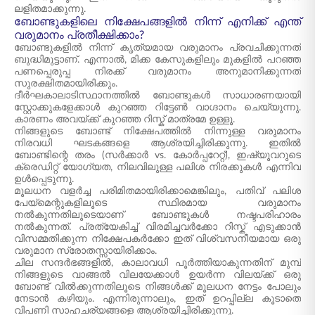
ലളിതമാക്കുന്നു.
ബോണ്ടുകളിലെ നിക്ഷേപങ്ങളിൽ നിന്ന് എനിക്ക് എന്ത്
വരുമാനം പ്രതീക്ഷിക്കാം?
ബോണ്ടുകളിൽ നിന്ന് കൃത്യമായ വരുമാനം പ്രവചിക്കുന്നത്
ബുദ്ധിമുട്ടാണ്. എന്നാൽ, മിക്ക കേസുകളിലും മുകളിൽ പറഞ്ഞ
പണപ്പെരുപ്പ നിരക്ക് വരുമാനം അനുമാനിക്കുന്നത്
സുരക്ഷിതമായിരിക്കും.
ദീർഘകാലാടിസ്ഥാനത്തിൽ ബോണ്ടുകൾ സാധാരണയായി
സ്റ്റോക്കുകളേക്കാൾ കുറഞ്ഞ റിട്ടേൺ വാഗ്ദാനം ചെയ്യുന്നു.
കാരണം അവയ്ക്ക് കുറഞ്ഞ റിസ്ക് മാത്രമേ ഉള്ളൂ.
നിങ്ങളുടെ ബോണ്ട് നിക്ഷേപത്തിൽ നിന്നുള്ള വരുമാനം
നിരവധി ഘടകങ്ങളെ ആശ്രയിച്ചിരിക്കുന്നു. ഇതിൽ
ബോണ്ടിന്റെ തരം (സർക്കാർ vs. കോർപ്പറേറ്റ്), ഇഷ്യൂവറുടെ
ക്രെഡിറ്റ് യോഗ്യത, നിലവിലുള്ള പലിശ നിരക്കുകൾ എന്നിവ
ഉൾപ്പെടുന്നു.
മൂലധന വളർച്ച പരിമിതമായിരിക്കാമെങ്കിലും, പതിവ് പലിശ
പേയ്‌മെന്റുകളിലൂടെ സ്ഥിരമായ വരുമാനം
നൽകുന്നതിലൂടെയാണ് ബോണ്ടുകൾ നഷ്ടപരിഹാരം
നൽകുന്നത്. പ്രത്യേകിച്ച് വിരമിച്ചവർക്കോ റിസ്ക് എടുക്കാൻ
വിസമ്മതിക്കുന്ന നിക്ഷേപകർക്കോ ഇത് വിശ്വസനീയമായ ഒരു
വരുമാന സ്രോതസ്സായിരിക്കാം.
ചില സന്ദർഭങ്ങളിൽ, കാലാവധി പൂർത്തിയാകുന്നതിന് മുമ്പ്
നിങ്ങളുടെ വാങ്ങൽ വിലയേക്കാൾ ഉയർന്ന വിലയ്ക്ക് ഒരു
ബോണ്ട് വിൽക്കുന്നതിലൂടെ നിങ്ങൾക്ക് മൂലധന നേട്ടം പോലും
നേടാൻ കഴിയും. എന്നിരുന്നാലും, ഇത് ഉറപ്പില്ല കൂടാതെ
വിപണി സാഹചര്യങ്ങളെ ആശ്രയിച്ചിരിക്കുന്നു.