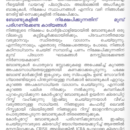
റീട്ടെയിൽ ഡയറക്ട് പ്ലാറ്റ്‌ഫോം അല്ലെങ്കിൽ അംഗീകൃത
ബാങ്കുകൾ, നിക്ഷേപ സ്ഥാപനങ്ങൾ എന്നിവ വഴി നിങ്ങൾക്ക്
നേരിട്ട് ജി-സെക്കുകളിൽ നിക്ഷേപിക്കാം.
ബോണ്ടുകളിൽ നിക്ഷേപിക്കുന്നതിന് മുമ്പ്
പരിഗണിക്കേണ്ട കാര്യങ്ങൾ
നിങ്ങളുടെ നിക്ഷേപ പോർട്ട്‌ഫോളിയോയിൽ ബോണ്ടുകൾ ഒരു
വിലപ്പെട്ട കൂട്ടിച്ചേർക്കലായിരിക്കും, പ്രവചനാതീതമായ
വരുമാനവും സ്ഥിരതയും വാഗ്ദാനം ചെയ്യുന്നു.
എന്നിരുന്നാലും, ഏതൊരു നിക്ഷേപത്തെയും പോലെ, നിങ്ങൾ
കഠിനാധ്വാനം ചെയ്ത് സമ്പാദിച്ച പണം നിക്ഷേപിക്കുന്നതിന്
മുമ്പ് പ്രധാന ഘടകങ്ങൾ മനസ്സിലാക്കേണ്ടത്
നിർണായകമാണ്.
ബോണ്ടുകൾ പൊതുവെ സ്റ്റോക്കുകളെ അപേക്ഷിച്ച് കുറഞ്ഞ
അപകടസാധ്യതയുള്ളതായി കണക്കാക്കപ്പെടുന്നു, പക്ഷേ
ബോണ്ട് മാർക്കറ്റിൽ ഇപ്പോഴും ഒരു സ്പെക്ട്രം ഉണ്ട്. സോവറിൻ
ഗ്യാരണ്ടിയുടെ പിന്തുണയുള്ള സർക്കാർ ബോണ്ടുകൾ ഏറ്റവും
കുറഞ്ഞ അപകടസാധ്യത വാഗ്ദാനം ചെയ്യുന്നു, എന്നാൽ
കുറഞ്ഞ പലിശ നിരക്കും നൽകുന്നു. കമ്പനികൾ
പുറപ്പെടുവിക്കുന്ന കോർപ്പറേറ്റ് ബോണ്ടുകൾ ഉയർന്ന ക്രെഡിറ്റ്
റിസ്ക് വഹിക്കുന്നു (ഇഷ്യു ചെയ്യുന്നയാൾ വീഴ്ച
വരുത്താനുള്ള സാധ്യത). നിങ്ങളുടെ കംഫർട്ട് ലെവൽ
റിസ്കുമായി വിലയിരുത്തി നിങ്ങളുടെ റിസ്ക് ടോളറൻസുമായി
പൊരുത്തപ്പെടുന്ന ബോണ്ടുകൾ തിരഞ്ഞെടുക്കുക.
കോർപ്പറേറ്റ് ബോണ്ടുകൾ പരിഗണിക്കുമ്പോൾ, ഇഷ്യു
ചെയ്യുന്നവരുടെ ക്രെഡിറ്റ് യോഗ്യതയെക്കുറിച്ച് ആഴത്തിൽ
മനസ്സിലാക്കുക. CRISIL അല്ലെങ്കിൽ ICRA പോലുള്ള ക്രെഡിറ്റ്