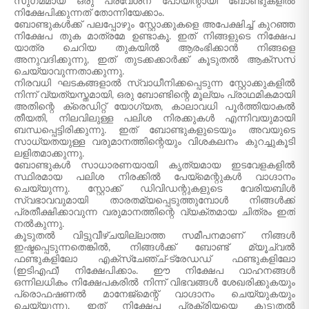
സുഗമമായ ഒരു പ്രവേശന പോയിന്റായി ബോണ്ടുകളിൽ
നിക്ഷേപിക്കുന്നത് തോന്നിയേക്കാം.
ബോണ്ടുകൾക്ക് പലപ്പോഴും സ്റ്റോക്കുകളെ അപേക്ഷിച്ച് കുറഞ്ഞ
നിക്ഷേപ തുക മാത്രമേ ഉണ്ടാകൂ. ഇത് നിങ്ങളുടെ നിക്ഷേപ
യാത്ര ചെറിയ തുകയിൽ ആരംഭിക്കാൻ നിങ്ങളെ
അനുവദിക്കുന്നു, ഇത് തുടക്കക്കാർക്ക് കൂടുതൽ ആക്‌സസ്
ചെയ്യാവുന്നതാക്കുന്നു.
നിരവധി ഘടകങ്ങളാൽ സ്വാധീനിക്കപ്പെടുന്ന സ്റ്റോക്കുകളിൽ
നിന്ന് വ്യത്യസ്തമായി, ഒരു ബോണ്ടിന്റെ മൂല്യം പ്രാഥമികമായി
അതിന്റെ ക്രെഡിറ്റ് യോഗ്യത, കാലാവധി പൂർത്തിയാകൽ
തീയതി, നിലവിലുള്ള പലിശ നിരക്കുകൾ എന്നിവയുമായി
ബന്ധപ്പെട്ടിരിക്കുന്നു. ഇത് ബോണ്ടുകളുടെയും അവയുടെ
സാധ്യതയുള്ള വരുമാനത്തിന്റെയും വിശകലനം കുറച്ചുകൂടി
ലളിതമാക്കുന്നു.
ബോണ്ടുകൾ സാധാരണയായി കൃത്യമായ ഇടവേളകളിൽ
സ്ഥിരമായ പലിശ നിരക്കിൽ പേയ്‌മെന്റുകൾ വാഗ്ദാനം
ചെയ്യുന്നു. സ്റ്റോക്ക് ഡിവിഡന്റുകളുടെ വേരിയബിൾ
സ്വഭാവവുമായി താരതമ്യപ്പെടുത്തുമ്പോൾ നിങ്ങൾക്ക്
പ്രതീക്ഷിക്കാവുന്ന വരുമാനത്തിന്റെ വ്യക്തമായ ചിത്രം ഇത്
നൽകുന്നു.
കൂടുതൽ വിട്ടുവീഴ്ചയില്ലാത്ത സമീപനമാണ് നിങ്ങൾ
ഇഷ്ടപ്പെടുന്നതെങ്കിൽ, നിങ്ങൾക്ക് ബോണ്ട് മ്യൂച്വൽ
ഫണ്ടുകളിലോ എക്സ്ചേഞ്ച്-ട്രേഡഡ് ഫണ്ടുകളിലോ
(ഇടിഎഫ്) നിക്ഷേപിക്കാം. ഈ നിക്ഷേപ വാഹനങ്ങൾ
ഒന്നിലധികം നിക്ഷേപകരിൽ നിന്ന് വിഭവങ്ങൾ ശേഖരിക്കുകയും
പ്രൊഫഷണൽ മാനേജ്മെന്റ് വാഗ്ദാനം ചെയ്യുകയും
ചെയ്യുന്നു, ഇത് നിക്ഷേപ പ്രക്രിയയെ കൂടുതൽ