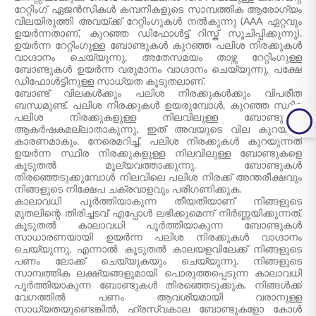
റേറ്റിംഗ് ഏജൻസികൾ കമ്പനികളുടെ സാമ്പത്തിക ആരോഗ്യം
വിലയിരുത്തി അവയ്ക്ക് റേറ്റിംഗുകൾ നൽകുന്നു (AAA ഏറ്റവും
ഉയർന്നതാണ്, കുറഞ്ഞ ഡിഫോൾട്ട് റിസ്ക് സൂചിപ്പിക്കുന്നു).
ഉയർന്ന റേറ്റിംഗുള്ള ബോണ്ടുകൾ കുറഞ്ഞ പലിശ നിരക്കുകൾ
വാഗ്ദാനം ചെയ്യുന്നു, അതേസമയം താഴ്ന്ന റേറ്റിംഗുള്ള
ബോണ്ടുകൾ ഉയർന്ന വരുമാനം വാഗ്ദാനം ചെയ്യുന്നു, പക്ഷേ
ഡിഫോൾട്ടിനുള്ള സാധ്യത കൂടുതലാണ്.
ബോണ്ട് വിലകൾക്കും പലിശ നിരക്കുകൾക്കും വിപരീത
ബന്ധമുണ്ട്. പലിശ നിരക്കുകൾ ഉയരുമ്പോൾ, കുറഞ്ഞ സ്ഥിര
പലിശ നിരക്കുകളുള്ള നിലവിലുള്ള ബോണ്ടുകൾ
ആകർഷകമല്ലാതാകുന്നു, ഇത് അവയുടെ വില കുറയാൻ
കാരണമാകും. നേരെമറിച്ച്, പലിശ നിരക്കുകൾ കുറയുന്നത്
ഉയർന്ന സ്ഥിര നിരക്കുകളുള്ള നിലവിലുള്ള ബോണ്ടുകളെ
കൂടുതൽ മൂല്യവത്താക്കുന്നു. ബോണ്ടുകൾ
തിരഞ്ഞെടുക്കുമ്പോൾ നിലവിലെ പലിശ നിരക്ക് അന്തരീക്ഷവും
നിങ്ങളുടെ നിക്ഷേപ ചക്രവാളവും പരിഗണിക്കുക.
കാലാവധി പൂർത്തിയാകുന്ന തീയതിയാണ് നിങ്ങളുടെ
മുതലിന്റെ തിരിച്ചടവ് എപ്പോൾ ലഭിക്കുമെന്ന് നിർണ്ണയിക്കുന്നത്.
കൂടുതൽ കാലാവധി പൂർത്തിയാകുന്ന ബോണ്ടുകൾ
സാധാരണയായി ഉയർന്ന പലിശ നിരക്കുകൾ വാഗ്ദാനം
ചെയ്യുന്നു, എന്നാൽ കൂടുതൽ കാലയളവിലേക്ക് നിങ്ങളുടെ
പണം ലോക്ക് ചെയ്യുകയും ചെയ്യുന്നു. നിങ്ങളുടെ
സാമ്പത്തിക ലക്ഷ്യങ്ങളുമായി പൊരുത്തപ്പെടുന്ന കാലാവധി
പൂർത്തിയാകുന്ന ബോണ്ടുകൾ തിരഞ്ഞെടുക്കുക. നിങ്ങൾക്ക്
വേഗത്തിൽ പണം ആവശ്യമായി വരാനുള്ള
സാധ്യതയുണ്ടെങ്കിൽ, ഹ്രസ്വകാല ബോണ്ടുകളോ കോൾ