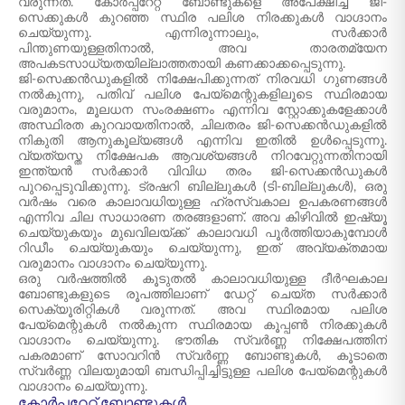
വരുന്നത്. കോർപ്പറേറ്റ് ബോണ്ടുകളെ അപേക്ഷിച്ച് ജി-
സെക്കുകൾ കുറഞ്ഞ സ്ഥിര പലിശ നിരക്കുകൾ വാഗ്ദാനം
ചെയ്യുന്നു. എന്നിരുന്നാലും, സർക്കാർ
പിന്തുണയുള്ളതിനാൽ, അവ താരതമ്യേന
അപകടസാധ്യതയില്ലാത്തതായി കണക്കാക്കപ്പെടുന്നു.
ജി-സെക്കൻഡുകളിൽ നിക്ഷേപിക്കുന്നത് നിരവധി ഗുണങ്ങൾ
നൽകുന്നു, പതിവ് പലിശ പേയ്‌മെന്റുകളിലൂടെ സ്ഥിരമായ
വരുമാനം, മൂലധന സംരക്ഷണം എന്നിവ സ്റ്റോക്കുകളേക്കാൾ
അസ്ഥിരത കുറവായതിനാൽ, ചിലതരം ജി-സെക്കൻഡുകളിൽ
നികുതി ആനുകൂല്യങ്ങൾ എന്നിവ ഇതിൽ ഉൾപ്പെടുന്നു.
വ്യത്യസ്ത നിക്ഷേപക ആവശ്യങ്ങൾ നിറവേറ്റുന്നതിനായി
ഇന്ത്യൻ സർക്കാർ വിവിധ തരം ജി-സെക്കൻഡുകൾ
പുറപ്പെടുവിക്കുന്നു. ട്രഷറി ബില്ലുകൾ (ടി-ബില്ലുകൾ), ഒരു
വർഷം വരെ കാലാവധിയുള്ള ഹ്രസ്വകാല ഉപകരണങ്ങൾ
എന്നിവ ചില സാധാരണ തരങ്ങളാണ്. അവ കിഴിവിൽ ഇഷ്യൂ
ചെയ്യുകയും മുഖവിലയ്‌ക്ക് കാലാവധി പൂർത്തിയാകുമ്പോൾ
റിഡീം ചെയ്യുകയും ചെയ്യുന്നു, ഇത് അവ്യക്തമായ
വരുമാനം വാഗ്ദാനം ചെയ്യുന്നു.
ഒരു വർഷത്തിൽ കൂടുതൽ കാലാവധിയുള്ള ദീർഘകാല
ബോണ്ടുകളുടെ രൂപത്തിലാണ് ഡേറ്റ് ചെയ്ത സർക്കാർ
സെക്യൂരിറ്റികൾ വരുന്നത്. അവ സ്ഥിരമായ പലിശ
പേയ്‌മെന്റുകൾ നൽകുന്ന സ്ഥിരമായ കൂപ്പൺ നിരക്കുകൾ
വാഗ്ദാനം ചെയ്യുന്നു. ഭൗതിക സ്വർണ്ണ നിക്ഷേപത്തിന്
പകരമാണ് സോവറിൻ സ്വർണ്ണ ബോണ്ടുകൾ, കൂടാതെ
സ്വർണ്ണ വിലയുമായി ബന്ധിപ്പിച്ചിട്ടുള്ള പലിശ പേയ്‌മെന്റുകൾ
വാഗ്ദാനം ചെയ്യുന്നു.
കോർപ്പറേറ്റ് ബോണ്ടുകൾ