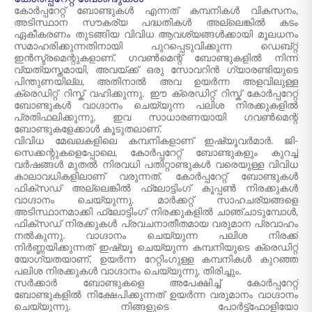
കോർപ്പറേറ്റ് ബോണ്ടുകൾ എന്നത് കമ്പനികൾ വികസനം,
അടിസ്ഥാന സൗകര്യ പദ്ധതികൾ അല്ലെങ്കിൽ കടം
ഏകീകരണം തുടങ്ങിയ വിവിധ ആവശ്യങ്ങൾക്കായി മൂലധനം
സമാഹരിക്കുന്നതിനായി പുറപ്പെടുവിക്കുന്ന ഡെബ്റ്റ്
ഇൻസ്ട്രമെന്റുകളാണ്. ഗവൺമെന്റ് ബോണ്ടുകളിൽ നിന്ന്
വ്യത്യസ്തമായി, അവയ്ക്ക് ഒരു സോവറിൻ ഗ്യാരണ്ടിയുടെ
പിന്തുണയില്ല, അതിനാൽ അവ ഉയർന്ന അളവിലുള്ള
ക്രെഡിറ്റ് റിസ്ക് വഹിക്കുന്നു. ഈ ക്രെഡിറ്റ് റിസ്ക് കോർപ്പറേറ്റ്
ബോണ്ടുകൾ വാഗ്ദാനം ചെയ്യുന്ന പലിശ നിരക്കുകളിൽ
പ്രതിഫലിക്കുന്നു, ഇവ സാധാരണയായി ഗവൺമെന്റ്
ബോണ്ടുകളേക്കാൾ കൂടുതലാണ്.
വിവിധ മേഖലകളിലെ കമ്പനികളാണ് ഇഷ്യൂവർമാർ. ജി-
സെക്കന്റുകളെപ്പോലെ, കോർപ്പറേറ്റ് ബോണ്ടുകളും കുറച്ച്
വർഷങ്ങൾ മുതൽ നിരവധി പതിറ്റാണ്ടുകൾ വരെയുള്ള വിവിധ
കാലാവധികളിലാണ് വരുന്നത്. കോർപ്പറേറ്റ് ബോണ്ടുകൾ
ഫിക്സഡ് അല്ലെങ്കിൽ ഫ്ലോട്ടിംഗ് കൂപ്പൺ നിരക്കുകൾ
വാഗ്ദാനം ചെയ്യുന്നു. മാർക്കറ്റ് സാഹചര്യങ്ങളെ
അടിസ്ഥാനമാക്കി ഫ്ലോട്ടിംഗ് നിരക്കുകളിൽ ചാഞ്ചാടുമ്പോൾ,
ഫിക്സഡ് നിരക്കുകൾ പ്രവചനാതീതമായ വരുമാന പ്രവാഹം
നൽകുന്നു. വാഗ്ദാനം ചെയ്യുന്ന പലിശ നിരക്ക്
നിർണ്ണയിക്കുന്നത് ഇഷ്യൂ ചെയ്യുന്ന കമ്പനിയുടെ ക്രെഡിറ്റ്
യോഗ്യതയാണ്, ഉയർന്ന റേറ്റിംഗുള്ള കമ്പനികൾ കുറഞ്ഞ
പലിശ നിരക്കുകൾ വാഗ്ദാനം ചെയ്യുന്നു, തിരിച്ചും.
സർക്കാർ ബോണ്ടുകളെ അപേക്ഷിച്ച് കോർപ്പറേറ്റ്
ബോണ്ടുകളിൽ നിക്ഷേപിക്കുന്നത് ഉയർന്ന വരുമാനം വാഗ്ദാനം
ചെയ്യുന്നു. നിങ്ങളുടെ പോർട്ട്‌ഫോളിയോ