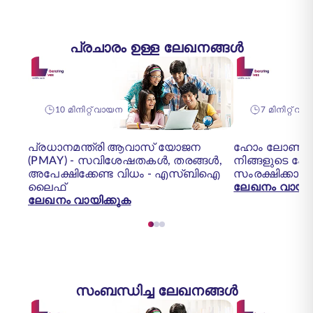
പ്രചാരം ഉള്ള ലേഖനങ്ങൾ
10 മിനിറ്റ് വായന
7 മിനിറ്റ് വായ
പ്രധാനമന്ത്രി ആവാസ് യോജന
ഹോം ലോൺ 
(PMAY) - സവിശേഷതകൾ, തരങ്ങൾ,
നിങ്ങളുടെ 
അപേക്ഷിക്കേണ്ട വിധം - എസ്‌ബി‌ഐ
സംരക്ഷിക്കാൻ
ലൈഫ്
ലേഖനം വായിക
ലേഖനം വായിക്കുക
സംബന്ധിച്ച ലേഖനങ്ങൾ