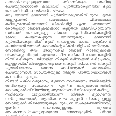
പ്രൊവിഷനുകളുള്ളവയോ പരിഗണിക്കുക (ഇഷ്യു
ചെയ്യുന്നയാൾക്ക് കാലാവധി പൂർത്തിയാകുന്നതിന് മുമ്പ്
ബോണ്ട് റിഡീം ചെയ്യാൻ കഴിയും).
ഒരു ബോണ്ട് കാലാവധി പൂർത്തിയാകുന്നതിന് മുമ്പ് എത്ര
എളുപ്പത്തിൽ വാങ്ങാനോ വിൽക്കാനോ
കഴിയുമെന്നതിനെയാണ് ലിക്വിഡിറ്റി എന്ന് പറയുന്നത്.
കോർപ്പറേറ്റ് ബോണ്ടുകളേക്കാൾ കൂടുതൽ ലിക്വിഡിറ്റിയാണ്
സർക്കാർ ബോണ്ടുകളും പ്രധാന എക്സ്ചേഞ്ചുകളിൽ
ട്രേഡ് ചെയ്യപ്പെടുന്ന ബോണ്ടുകളും. കാലാവധി
പൂർത്തിയാകുന്നതിന് മുമ്പ് നിങ്ങളുടെ പണം ആക്‌സസ്
ചെയ്യേണ്ടി വന്നാൽ, ബോണ്ടിന്റെ ലിക്വിഡിറ്റി പരിഗണിക്കുക.
ബോണ്ടിന്റെ തരം അനുസരിച്ച് ബോണ്ട് റിട്ടേണുകൾക്ക്
വ്യത്യസ്ത നികുതി ചുമത്താം. ചില സർക്കാർ ബോണ്ടുകളിൽ
നിന്ന് ലഭിക്കുന്ന പലിശയ്ക്ക് നികുതി ഒഴിവാക്കൽ ലഭിച്ചേക്കാം,
മറ്റുള്ളവയ്ക്ക് നിങ്ങളുടെ ആദായ നികുതി സ്ലാബിൽ നികുതി
ചുമത്തിയേക്കാം. ബോണ്ട് ഓപ്ഷനുകൾ താരതമ്യം
ചെയ്യുമ്പോൾ, സാധ്യതയുള്ള നികുതി പ്രത്യാഘാതങ്ങൾ
കണക്കിലെടുക്കുക.
നിങ്ങൾ പതിവ് വരുമാനം, മൂലധന സംരക്ഷണം അല്ലെങ്കിൽ
രണ്ടിന്റെയും സംയോജനം എന്നിവ തേടുകയാണെങ്കിൽ,
ബോണ്ടുകൾക്ക് വ്യത്യസ്ത ആവശ്യങ്ങൾ നിറവേറ്റാൻ കഴിയും.
സ്ഥിരമായ വരുമാനത്തിനാണ് നിങ്ങൾ മുൻഗണന
നൽകുന്നതെങ്കിൽ, ആകർഷകമായ കൂപ്പൺ നിരക്കുകളുള്ള
ബോണ്ടുകൾ തിരഞ്ഞെടുക്കുക. മൂലധന സംരക്ഷണത്തിനായി,
ഉയർന്ന നിലവാരമുള്ളതും കുറഞ്ഞ
അപകടസാധ്യതയുള്ളതുമായ ബോണ്ടുകളിൽ ശ്രദ്ധ