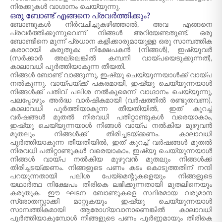
നിരക്കുകൾ വാഗ്ദാനം ചെയ്യുന്നു.
ഒരു ബോണ്ട് എങ്ങനെ പ്രവർത്തിക്കും?
ബോണ്ടുകൾ നിർവചിച്ചുകഴിഞ്ഞാൽ, അവ എങ്ങനെ
പ്രവർത്തിക്കുന്നുവെന്ന് നിങ്ങൾ അറിയേണ്ടതുണ്ട്. ഒരു
ബോണ്ടിനെ മൂന്ന് പ്രധാന കളിക്കാരുമായുള്ള ഒരു സാമ്പത്തിക
കരാറായി കരുതുക: നിക്ഷേപകൻ (നിങ്ങൾ), ഇഷ്യൂവർ
(സർക്കാർ അല്ലെങ്കിൽ കമ്പനി വായ്‌പയെടുക്കുന്നത്),
കാലാവധി പൂർത്തിയാകുന്ന തീയതി.
നിങ്ങൾ ബോണ്ട് വാങ്ങുന്നു, ഇഷ്യു ചെയ്യുന്നയാൾക്ക് വായ്‌പ
നൽകുന്നു. വായ്‌പയ്ക്ക് പകരമായി, ഇഷ്യു ചെയ്യുന്നയാൾ
നിങ്ങൾക്ക് പതിവ് പലിശ നൽകുമെന്ന് വാഗ്ദാനം ചെയ്യുന്നു,
പലപ്പോഴും അർദ്ധ വാർഷികമായി (വർഷത്തിൽ രണ്ടുതവണ).
കാലാവധി പൂർത്തിയാകുന്ന തീയതിയിൽ, ഇത് കുറച്ച്
വർഷങ്ങൾ മുതൽ നിരവധി പതിറ്റാണ്ടുകൾ വരെയാകാം,
ഇഷ്യു ചെയ്യുന്നയാൾ നിങ്ങൾ വായ്‌പ നൽകിയ മുഴുവൻ
മുതലും നിങ്ങൾക്ക് തിരിച്ചടയ്ക്കണം. കാലാവധി
പൂർത്തിയാകുന്ന തീയതിയിൽ, ഇത് കുറച്ച് വർഷങ്ങൾ മുതൽ
നിരവധി പതിറ്റാണ്ടുകൾ വരെയാകാം, ഇഷ്യു ചെയ്യുന്നയാൾ
നിങ്ങൾ വായ്പ നൽകിയ മുഴുവൻ മുതലും നിങ്ങൾക്ക്
തിരിച്ചടയ്ക്കണം. നിങ്ങളുടെ പണം കടം കൊടുത്തതിന് നന്ദി
പറയുന്നതായി പലിശ പേയ്‌മെന്റുകളെയും നിങ്ങളുടെ
യഥാർത്ഥ നിക്ഷേപം തിരികെ ലഭിക്കുന്നതായി മുതലിനെയും
കരുതുക. ഈ ഘടന ബോണ്ടുകളെ സ്ഥിരമായ വരുമാന
സ്രോതസ്സാക്കി മാറ്റുകയും ഇഷ്യു ചെയ്യുന്നയാൾ
സാമ്പത്തികമായി ആരോഗ്യവാനാണെങ്കിൽ കാലാവധി
പൂർത്തിയാകുമ്പോൾ നിങ്ങളുടെ പണം പൂർണ്ണമായും തിരികെ