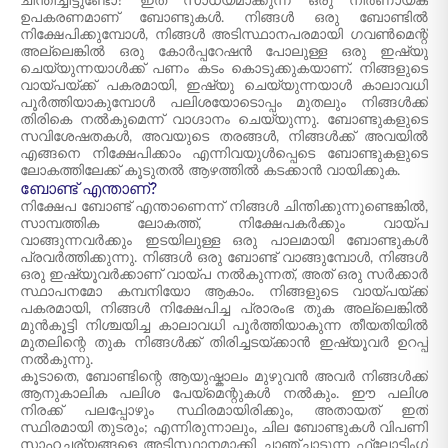
ചിന്തിച്ചിട്ടുണ്ടോ? ഇത് സാധ്യമാക്കുന്ന ഒരു നിർണായക
ഉപകരണമാണ് ബോണ്ടുകൾ. നിങ്ങൾ ഒരു ബോണ്ടിൽ
നിക്ഷേപിക്കുമ്പോൾ, നിങ്ങൾ അടിസ്ഥാനപരമായി ഗവൺമെന്റ്
അല്ലെങ്കിൽ ഒരു കോർപ്പറേഷൻ പോലുള്ള ഒരു ഇഷ്യു
ചെയ്യുന്നയാൾക്ക് പണം കടം കൊടുക്കുകയാണ്. നിങ്ങളുടെ
വായ്‌പയ്ക്ക് പകരമായി, ഇഷ്യു ചെയ്യുന്നയാൾ കാലാവധി
പൂർത്തിയാകുമ്പോൾ പലിശയോടൊപ്പം മുതലും നിങ്ങൾക്ക്
തിരികെ നൽകുമെന്ന് വാഗ്ദാനം ചെയ്യുന്നു. ബോണ്ടുകളുടെ
സവിശേഷതകൾ, അവയുടെ തരങ്ങൾ, നിങ്ങൾക്ക് അവയിൽ
എങ്ങനെ നിക്ഷേപിക്കാം എന്നിവയുൾപ്പെടെ ബോണ്ടുകളുടെ
ലോകത്തിലേക്ക് കൂടുതൽ ആഴത്തിൽ കടക്കാൻ വായിക്കുക.
ബോണ്ട് എന്താണ്?
നിക്ഷേപ ബോണ്ട് എന്താണെന്ന് നിങ്ങൾ ചിന്തിക്കുന്നുണ്ടെങ്കിൽ,
സാമ്പത്തിക ലോകത്ത്, നിക്ഷേപകർക്കും വായ്‌പ
വാങ്ങുന്നവർക്കും ഇടയിലുള്ള ഒരു പാലമായി ബോണ്ടുകൾ
പ്രവർത്തിക്കുന്നു. നിങ്ങൾ ഒരു ബോണ്ട് വാങ്ങുമ്പോൾ, നിങ്ങൾ
ഒരു ഇഷ്യൂവർക്കാണ് വായ്‌പ നൽകുന്നത്, അത് ഒരു സർക്കാർ
സ്ഥാപനമോ കമ്പനിയോ ആകാം. നിങ്ങളുടെ വായ്പയ്ക്ക്
പകരമായി, നിങ്ങൾ നിക്ഷേപിച്ച പ്രാരംഭ തുക അല്ലെങ്കിൽ
മുൻകൂട്ടി നിശ്ചയിച്ച കാലാവധി പൂർത്തിയാകുന്ന തീയതിയിൽ
മുതലിന്റെ തുക നിങ്ങൾക്ക് തിരിച്ചടയ്ക്കാൻ ഇഷ്യൂവർ ഉറപ്പ്
നൽകുന്നു.
കൂടാതെ, ബോണ്ടിന്റെ ആയുഷ്കാലം മുഴുവൻ അവർ നിങ്ങൾക്ക്
ആനുകാലിക പലിശ പേയ്‌മെന്റുകൾ നൽകും. ഈ പലിശ
നിരക്ക് പലപ്പോഴും സ്ഥിരമായിരിക്കും, അതായത് ഇത്
സ്ഥിരമായി തുടരും; എന്നിരുന്നാലും, ചില ബോണ്ടുകൾ വിപണി
സാഹചര്യങ്ങളെ അടിസ്ഥാനമാക്കി ചാഞ്ചാടുന്ന ഫ്ലോട്ടിംഗ്