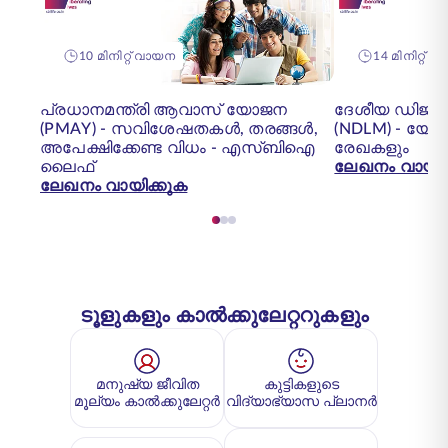
10 മിനിറ്റ് വായന
14 മിനിറ്റ് വാ
പ്രധാനമന്ത്രി ആവാസ് യോജന
ദേശീയ ഡിജിറ
(PMAY) - സവിശേഷതകൾ, തരങ്ങൾ,
(NDLM) - യ
അപേക്ഷിക്കേണ്ട വിധം - എസ്‌ബി‌ഐ
രേഖകളും
ലൈഫ്
ലേഖനം വായിക
ലേഖനം വായിക്കുക
ടൂളുകളും കാൽക്കുലേറ്ററുകളും
മനുഷ്യ ജീവിത
കുട്ടികളുടെ
മൂല്യം കാൽക്കുലേറ്റർ
വിദ്യാഭ്യാസ പ്ലാനർ