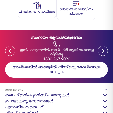
നീഡ് അനാലിസിസ്
വിരമിക്കൽ പദ്ധതികൾ
പ്ലാനർ
സഹായം ആവശ്യമുണ്ടോ?
Previous
Previou
ഇനിപറയുന്നതിൽ ടോൾ ഫ്രീ ആയി ഞങ്ങളെ
ഇനിപ
വിളിക്കൂ
1800 267 9090
അല്ലെങ്കിൽ ഞങ്ങളിൽ നിന്ന് ഒരു കോൾബാക്ക്
നേടുക
നിരാകരണം
ലൈഫ് ഇൻഷുറൻസ് പ്ലാനുകൾ
ഉപഭോക്തൃ സേവനങ്ങൾ
എസ്‌ബിഐ ലൈഫ്