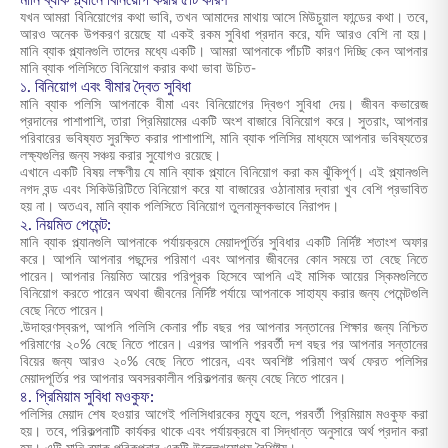
মানি ব্যাক প্ল্যানে বিনিয়োগ করার ৫টি কারণ
যখন আমরা বিনিয়োগের কথা ভাবি, তখন আমাদের মাথায় আসে মিউচুয়াল ফান্ডের কথা। তবে,
আরও অনেক উপকরণ রয়েছে যা একই রকম সুবিধা প্রদান করে, যদি আরও বেশি না হয়।
মানি ব্যাক প্ল্যানগুলি তাদের মধ্যে একটি। আমরা আপনাকে পাঁচটি কারণ দিচ্ছি কেন আপনার
মানি ব্যাক পলিসিতে বিনিয়োগ করার কথা ভাবা উচিত-
১. বিনিয়োগ এবং বীমার দ্বৈত সুবিধা
মানি ব্যাক পলিসি আপনাকে বীমা এবং বিনিয়োগের দ্বিগুণ সুবিধা দেয়। জীবন কভারেজ
প্রদানের পাশাপাশি, তারা প্রিমিয়ামের একটি অংশ বাজারে বিনিয়োগ করে। সুতরাং, আপনার
পরিবারের ভবিষ্যত সুরক্ষিত করার পাশাপাশি, মানি ব্যাক পলিসির মাধ্যমে আপনার ভবিষ্যতের
লক্ষ্যগুলির জন্য সঞ্চয় করার সুযোগও রয়েছে।
এখানে একটি বিষয় লক্ষণীয় যে মানি ব্যাক প্ল্যানে বিনিয়োগ করা কম ঝুঁকিপূর্ণ। এই প্ল্যানগুলি
নগদ বন্ড এবং সিকিউরিটিতে বিনিয়োগ করে যা বাজারের ওঠানামার দ্বারা খুব বেশি প্রভাবিত
হয় না। অতএব, মানি ব্যাক পলিসিতে বিনিয়োগ তুলনামূলকভাবে নিরাপদ।
২. নিয়মিত পেমেন্ট:
মানি ব্যাক প্ল্যানগুলি আপনাকে পর্যায়ক্রমে মেয়াদপূর্তির সুবিধার একটি নির্দিষ্ট শতাংশ অফার
করে। আপনি আপনার পছন্দের পরিমাণ এবং আপনার জীবনের কোন সময়ে তা বেছে নিতে
পারেন। আপনার নিয়মিত আয়ের পরিপূরক হিসেবে আপনি এই মাসিক আয়ের স্কিমগুলিতে
বিনিয়োগ করতে পারেন অথবা জীবনের নির্দিষ্ট পর্যায়ে আপনাকে সাহায্য করার জন্য পেমেন্টগুলি
বেছে নিতে পারেন।
.উদাহরণস্বরূপ, আপনি পলিসি কেনার পাঁচ বছর পর আপনার সন্তানের শিক্ষার জন্য নিশ্চিত
পরিমাণের ২০% বেছে নিতে পারেন। এরপর আপনি পরবর্তী দশ বছর পর আপনার সন্তানের
বিয়ের জন্য আরও ২০% বেছে নিতে পারেন, এবং অবশিষ্ট পরিমাণ অর্থ ফেরত পলিসির
মেয়াদপূর্তির পর আপনার অবসরকালীন পরিকল্পনার জন্য বেছে নিতে পারেন।
৪. প্রিমিয়াম সুবিধা মওকুফ:
পলিসির মেয়াদ শেষ হওয়ার আগেই পলিসিধারকের মৃত্যু হলে, পরবর্তী প্রিমিয়াম মওকুফ করা
হয়। তবে, পরিকল্পনাটি কার্যকর থাকে এবং পর্যায়ক্রমে বা সিদ্ধান্ত অনুসারে অর্থ প্রদান করা