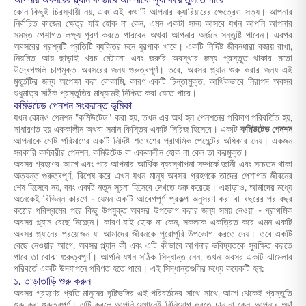
আপনার অবসরের প্ল্যান কীভাবে আপনাকে সুখী করে তুলতে পারে
কোন কিছুই চিরস্থায়ী নয়, এবং এই কথাটি আপনার ক্যারিয়ারের ক্ষেত্রেও সত্য। আপনার
নির্বাচিত কাজের ক্ষেত্র যাই হোক না কেন, এমন একটা সময় আসবে যখন আপনি আপনার
সমস্ত পেশাগত লক্ষ্য পূরণ করতে পারবেন অথবা আপনার অর্জনে সন্তুষ্টি পাবেন। এরপর
অবসরের প্রশ্নটি প্রতিটি ব্যক্তির মনে ঘুরপাক খাবে। একটি নির্দিষ্ট জীবনধারা বজায় রাখা,
নিয়মিত আয় ছাড়াই খরচ মেটানো এবং জরুরি অবস্থার জন্য প্রস্তুত থাকার মতো
উদ্বেগগুলি চাপমুক্ত অবসরের জন্য গুরুত্বপূর্ণ। তবে, অবসর প্ল্যান শুরু করার জন্য এই
মুহূর্তটির জন্য অপেক্ষা করা বোকামি, কারণ একটি চিন্তামুক্ত, আর্থিকভাবে নিরাপদ অবসর
শুধুমাত্র সঠিক প্রস্তুতির মাধ্যমেই নিশ্চিত করা যেতে পারে।
কমিউটেড পেনশন সংক্রান্ত ভূমিকা
যখন কোনও পেনশন "কমিউটেড" করা হয়, তখন এর অর্থ হল পেনশনের পরিমাণ পরিবর্তিত হয়,
সাধারণত হয় এককালীন অথবা সমান কিস্তির একটি সিরিজ হিসেবে। একটি
কমিউটেড পেনশন
আপনাকে মোট পরিমাণের একটি নির্দিষ্ট শতাংশের প্রাথমিক পেমেন্টের অধিকার দেয়। একজন
সরকারি কর্মচারীর পেনশন, কমিউটেড বা এককালীন হোক না কেন তা করমুক্ত।
অবসর গ্রহণের আগে এবং পরে আপনার আর্থিক ব্যবস্থাপনা সম্পর্কে জ্ঞানী এবং সচেতন থাকা
অত্যন্ত গুরুত্বপূর্ণ, বিশেষ করে এখন যখন মানুষ অবসর গ্রহণকে তাদের পেশাগত জীবনের
শেষ হিসেবে নয়, বরং একটি নতুন সূচনা হিসেবে দেখতে শুরু করেছে। এছাড়াও, আমাদের মধ্যে
অনেকেই বিভিন্ন কারণে - যেমন একটি আবেগপূর্ণ প্রকল্প অনুসরণ করা বা বছরের পর বছর
কঠোর পরিশ্রমের পরে কিছু উপযুক্ত অবসর উপভোগ করার জন্য সময় নেওয়া - প্রাথমিক
অবসর প্ল্যান বেছে নিচ্ছেন। কারণ যাই হোক না কেন, সকলকে একত্রিত করে এমন একটি
অবসর প্ল্যানের প্রয়োজন যা আমাদের জীবনকে পুরোপুরি উপভোগ করতে দেয়। তবে একটি
বেছে নেওয়ার আগে, অবসর প্ল্যান কী এবং এটি কীভাবে আপনার ভবিষ্যতকে সুরক্ষিত করতে
পারে তা বোঝা গুরুত্বপূর্ণ। আপনি যখন সঠিক সিদ্ধান্ত নেন, তখন অবসর একটি ঝামেলার
পরিবর্তে একটি উদযাপনে পরিণত হতে পারে। এই সিদ্ধান্তগুলির মধ্যে কয়েকটি হল:
১. তাড়াতাড়ি শুরু করুন
অবসর গ্রহণের প্রতি মানুষের দৃষ্টিভঙ্গির এই পরিবর্তনের সাথে সাথে, আগে থেকেই প্রস্তুতি
শুরু করা গুরুত্বপূর্ণ। এটি করলে আপনি যেখানেই বিনিয়োগ করতে চান না কেন, আপনার অর্থ