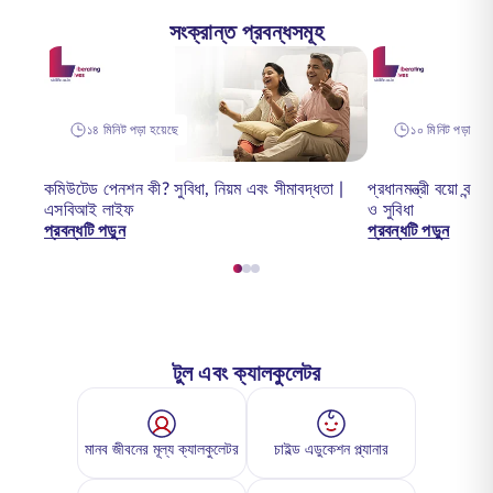
সংক্রান্ত প্রবন্ধসমূহ
১৪ মিনিট পড়া হয়েছে
১০ মিনিট পড়া হয়ে
কমিউটেড পেনশন কী? সুবিধা, নিয়ম এবং সীমাবদ্ধতা |
প্রধানমন্ত্রী বয়ো বন্
এসবিআই লাইফ
ও সুবিধা
প্রবন্ধটি পড়ুন
প্রবন্ধটি পড়ুন
টুল এবং ক্যালকুলেটর
মানব জীবনের মূল্য ক্যালকুলেটর
চাইল্ড এডুকেশন প্ল্যানার