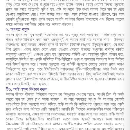
বৃদ্ধি পেতে সময় দেওয়ার মাধ্যমে আরও ভাল রিটার্ন পাবেন। আগে থেকেই অবসর গ্রহণের
প্ল্যান শুরু করার আরেকটি সুবিধা হল, এটি আপনাকে ঠিক কখন অবসর নিতে চান তা বেছে
নেওয়ার স্বাধীনতা দেয়। বয়স বাড়ার সাথে সাথে কাজ চালিয়ে যাওয়ার পরিবর্তে, অল্প বয়স
থেকেই বুদ্ধিমানের সাথে প্ল্যান করলে আপনি আপনার নিজের ইচ্ছামতো এবং নিজের পছন্দের
সময়ে আপনার ক্যারিয়ার থেকে সরে আসতে পারবেন।
২. অবগত থাকুন
অবসর প্ল্যান করা খুব একটা সহজ কাজ নয়, বরং প্রচুর অর্থ সঞ্চয় করা। কাজ বন্ধ করার
পরেও সঠিক বিনিয়োগ করা সমান গুরুত্বপূর্ণ, যা আয়ের ধারা বয়ে আনতে পারে। উপলভ্য
বিকল্পগুলির মধ্যে রয়েছে পেনশন প্ল্যান বা ইউলিপ (ইউনিট লিঙ্কড ইন্স্যুরেন্স প্ল্যান) এর মতো
বীমা প্ল্যান। এদের মধ্যে থেকে বেছে নেওয়ার ক্ষেত্রে উভয়ের মধ্যকার পার্থক্য জানাটা
অত্যন্ত গুরুত্বপূর্ণ। পেনশন প্ল্যান হল গ্রাহকদের বার্ষিকী এবং অন্যান্য সুবিধা প্রদান করে,
অন্যদিকে ইউলিপ হল একটি সম্মিলিত বীমা-বিনিয়োগ পণ্য যা বাজারের অবস্থার উপর ভিত্তি
করে রিটার্ন প্রদান করে। অবসর গ্রহণের পরে বার্ষিকী গ্রহণের ক্ষেত্রে পেনশন প্ল্যান আরও
নির্ভরযোগ্য হতে পারে, তবে ইউলিপগুলি গ্রাহকদের ঝুঁকি-প্রতিরোধীতার উপর নির্ভর করে
আরও নমনীয়তা এবং আরও ভাল রিটার্নের বিকল্প প্রদান করে। কিছু ব্যক্তি এসবিআই অবসর
প্ল্যানের মতো বিকল্পগুলিও অন্বেষণ করেন, যা স্থিতিশীল আয়ের সাথে সুরক্ষার ভারসাম্য বজায়
রাখার জন্য ডিজাইন করা হয়েছে।
টি৩. স্পষ্ট লক্ষ্য নির্ধারণ করুন
অবসর জীবনে কীভাবে বিনিয়োগ করবেন তা সিদ্ধান্ত নেওয়ার আগে, আপনি ঠিক কী অর্জন
করতে চান তা জেনে রাখা সর্বদা সহায়ক। আপনার অবসরের স্বপ্ন কি আপনার সোনালী
বছরগুলিতে বিশ্ব ভ্রমণের সাথে জড়িত, নাকি আপনি কি ব্যক্তিগত প্রকল্পে কাজ করে একটি
সুন্দর বাড়িতে সময় কাটাতে বেশি আগ্রহী? আপনি কি নিজেকে অবসরকালীন সময়ে পরিবারের
অন্যান্য সদস্যদের, যেমন আপনার সন্তানদের, সহায়তা করার জন্য মনে করেন, নাকি আপনি
কেবল নিজের চাহিদার উপর মনোনিবেশ করতে সক্ষম হবেন? অবসরের জন্য আপনার
উচ্চাকাঙ্ক্ষা কী তা সঠিকভাবে জানা আপনার আর্থিক প্ল্যানে স্পষ্টতা আনতে সাহায্য করবে।
যখন আপনি স্পষ্ট লক্ষ্য নির্ধারণ করবেন, তখন আপনি ভারতে কোন অবসর প্ল্যানগুলি আপনার