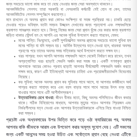
জন্য সবচেয়ে ভালো কাজ করে তা বেছে নেওয়ার জন্য সেরা অবস্থানে থাকবেন।
আনকমিউটেড পেনশন: তারা সরকারি বা বেসরকারি কর্মচারী যেই হোন না কেন, তাদের
আনকমিউটেড পেনশন সম্পূর্ণরূপে করযোগ্য।
মনে রাখবেন যে অবসর প্ল্যান করা কোনও সংক্ষিপ্ত বা সহজ প্রক্রিয়া নয়। চাকরি ছেড়ে
দেওয়ার পরেও ভবিষ্যৎ যতটা সম্ভব উজ্জ্বল দেখানোর জন্য প্রত্যাশা এবং লক্ষ্যগুলিকে
ক্রমাগত সামঞ্জস্য করতে হবে। কিন্তু নিজের জন্য সেরা প্ল্যান খুঁজে বের করার জন্য ক্রমাগত
জড়িত থাকার সৌন্দর্য হল যে আপনি এর অনেক সুবিধা উপভোগ করতে পারবেন, যেমন:
মনের শান্তি: নিঃসন্দেহে, একটি সুপরিকল্পিত অবসর প্ল্যানের সবচেয়ে ভালো সুবিধা হল
মনের শান্তি যা যদি সম্ভব হয়। আর্থিক উদ্বেগের যত্ন নেওয়া হলে, ধারকরা অবসর
গ্রহণের পরে তাদের অবসর সময় সত্যিকার অর্থে উপভোগ করতে সক্ষম হন।
খরচ সাশ্রয়: যখন আপনি আপনার লক্ষ্যগুলি আগে থেকেই নির্ধারণ করে রাখেন, তখন
অপ্রত্যাশিত খরচ ছাড়াই সেগুলি অর্জন করা সহজ হয়। একটি গণনাকৃত প্ল্যান
আপনাকে আয়ের কোনও প্রবাহ ছাড়াই আপনার দীর্ঘমেয়াদী লক্ষ্যগুলি অর্জন করতে
সক্ষম করে, কারণ এটি ইতিমধ্যেই আপনার চাহিদা এবং প্রয়োজনীয়তাগুলি বিবেচনায়
নিয়েছে।
কর সুবিধা: অনেক অবসর প্ল্যান কর সুবিধার সাথে আসে, যা আপনার কর্মজীবনে অর্থ
সাশ্রয় করতে সাহায্য করে এবং বয়স বাড়ার সাথে সাথে আয়ের উৎস বন্ধ হয়ে
যাওয়ার সাথে সাথে এটি আশীর্বাদস্বরূপ।
উত্তরাধিকার রেখে যাওয়া:
জীবন বীমার মতো, কিছু অবসর পলিসিতেও জীবন কভার
থাকে। সঠিক বিনিয়োগের মাধ্যমে, আপনার মৃত্যুর পরেও আপনার প্রিয়জন এবং
নির্ভরশীলদের যত্ন নেওয়া এবং আপনার উত্তরাধিকারকে এগিয়ে নিয়ে যাওয়া নিশ্চিত
করা সম্ভব।
প্রচেষ্টা এবং অধ্যবসায়ের উপর ভিত্তি করে গড়ে ওঠা ক্যারিয়ারের পর, অবসর
আপনার বাকি জীবনকে আরাম এবং উপভোগ করার অমূল্য সুযোগ দেয়। এটি সকলের
জন্য একটি আনন্দের সময় হওয়া উচিত এবং সর্বোত্তম প্ল্যান বেছে নেওয়া এটিকে