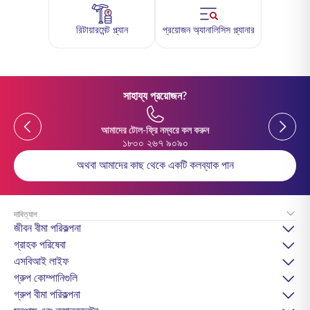
রিটায়ারমেন্ট প্ল্যান
প্রয়োজন অ্যানালিসিস প্ল্যানার
সাহায্য প্রয়োজন?
Previous
Previou
আমাদের টোল-ফ্রি নম্বরে কল করুন
১৮০০ ২৬৭ ৯০৯০
অথবা আমাদের কাছ থেকে একটি কলব্যাক পান
দাবিত্যাগ
জীবন বীমা পরিকল্পনা
গ্রাহক পরিষেবা
এসবিআই লাইফ
গ্রুপ কোম্পানিগুলি
গ্রুপ বীমা পরিকল্পনা