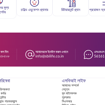
ের মূল্য
চাইল্ড এডুকেশন প্ল্যানার
রিটায়ারমেন্ট প্ল্যান
প্রয়োজন অ্যান
ুলেটর
 কল দিন
আমাদেরকে ইমেইল করুন এখানে
এসএমএস প
৪৫৮৫০৮
info@sbilife.co.in
56161-এ
পরিষেবা
এসবিআই লাইফ
আমাদের সম্পর্কে
পরিপক্কতা
নেতৃত্ব
র্নার
মূল মাইলফলক
ন্টার
পুরস্কার
ান্ড পারফরম্যান্স
সিএসআর