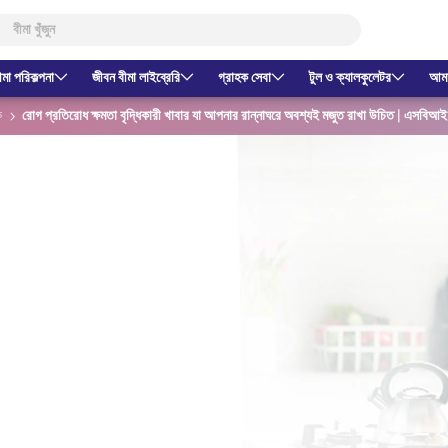
ীমা পরিকল্পনা
জীবন বীমা লাইব্রেরি
গ্রাহক সেবা
টুল ও ক্যালকুলেটর
আমাদ
ক
রোগ প্রতিরোধ ক্ষমতা বৃদ্ধিকারী খাবার যা আপনার রান্নাঘরে অবশ্যই মজুত রাখা উচিত | এসবিআ