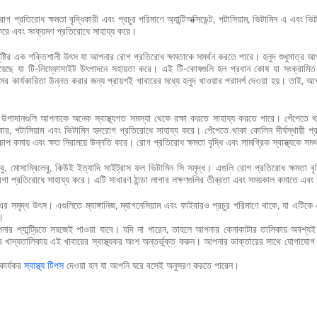
প্রতিরোধ ক্ষমতা বৃদ্ধিকারী এবং প্রচুর পরিমাণে অ্যান্টিঅক্সিডেন্ট, পটাসিয়াম, ভিটামিন এ এবং ভ
 করে এবং সংক্রমণ প্রতিরোধে সাহায্য করে।
ুষ্টির এক শক্তিশালী উৎস যা আপনার রোগ প্রতিরোধ ক্ষমতাকে সমর্থন করতে পারে। হলুদ শুধুমাত্র আ
য়েছে যা টি-লিম্ফোসাইট উৎপাদনে সহায়তা করে। এই টি-কোষগুলি হল প্রধান কোষ যা সংক্রামিত
র কার্যকারিতা উন্নত করার জন্য প্রায়শই খাবারের মধ্যে হলুদ খাওয়ার পরামর্শ দেওয়া হয়। তাই, 
টি উপাদানগুলি আপনাকে অনেক স্বাস্থ্যগত সমস্যা থেকে রক্ষা করতে সাহায্য করতে পারে। পেঁপেতে থাকা 
ার, পটাসিয়াম এবং ভিটামিন হৃদরোগ প্রতিরোধে সাহায্য করে। পেঁপেতে থাকা কোলিন দীর্ঘস্থায়ী প্
ক্তচাপ কমায় এবং ক্ষত নিরাময়ে উন্নতি করে। রোগ প্রতিরোধ ক্ষমতা বৃদ্ধি এবং সামগ্রিক স্বাস্থ্যকে
েবু, মোসাম্বিলেবু, কিউই ইত্যাদি সাইট্রাস ফল ভিটামিন সি সমৃদ্ধ। এগুলি রোগ প্রতিরোধ ক্ষমতা বৃদ্ধ
 লাগা প্রতিরোধে সাহায্য করে। এটি সাধারণ ঠান্ডা লাগার লক্ষণগুলির তীব্রতা এবং সময়কাল কমাতে 
র সমৃদ্ধ উৎস। এগুলিতে ম্যাঙ্গানিজ, ম্যাগনেসিয়াম এবং ফাইবারও প্রচুর পরিমাণে থাকে, যা এটিকে
।
র প্যান্ট্রিতে সহজেই পাওয়া যাবে। যদি না পারেন, তাহলে আপনার কেনাকাটার তালিকায় অবশ্যই
 খাদ্যতালিকায় এই খাবারের স্বাস্থ্যকর অংশ অন্তর্ভুক্ত করুন। আপনার ডাক্তারের সাথে যোগাযোগ
কার্যকর
স্বাস্থ্য টিপস
দেওয়া হল যা আপনি ঘরে বসেই অনুসরণ করতে পারেন।