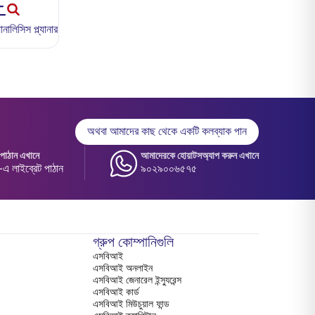
ালিসিস প্ল্যানার
অথবা আমাদের কাছ থেকে একটি কলব্যাক পান
াঠান এখানে
আমাদেরকে হোয়াটসঅ্যাপ করুন এখানে
 লাইব্রেট পাঠান
৯০২৯০০৬৫৭৫
গ্রুপ কোম্পানিগুলি
এসবিআই
এসবিআই অনলাইন
এসবিআই জেনারেল ইন্স্যুরেন্স
এসবিআই কার্ড
এসবিআই মিউচুয়াল ফান্ড