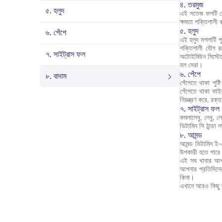
৪. তরমুজ
৫. হলুদ
এই সতেজ ফলটি রোগ 
ক্ষমতা শক্তিশালী
৫. হলুদ
৬. পেঁপে
এই হলুদ মশলাটি প
শক্তিশালী যৌগ র
৭. সাইট্রাস ফল
অটোইমিউন সিস্টেমে
হল সেরা।
৬. পেঁপে
৮. বাদাম
পেঁপেতে থাকা পুষ্
পেঁপেতে থাকা ফাইব
নিয়ন্ত্রণ করে, র
৭. সাইট্রাস ফল
কমলালেবু, লেবু, ল
ভিটামিন সি ঠান্ডা
৮. আমন্ড
আমন্ড ভিটামিন ই-এ
উপকারী হতে পারে
এই সব খাবার আপনা
আপনার প্রতিদিনের
কিনা।
এখানে আরও কিছু 