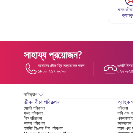
মানব জীবন
ক্যালক
সাহায্য প্রয়োজন?
আমাদের টোল-ফ্রি নম্বরে কল করুন
একটি মিসড
১৮০০ ২৬৭ ৯০৯০
০২২-৬২
দাবিত্যাগ
জীবন বীমা পরিকল্পনা
গ্রাহক 
মেয়াদী পরিকল্পনা
পরিষেবা
সঞ্চয় পরিকল্পনা
দাবি এবং 
শিশু পরিকল্পনা
এনআরআই ক
অবসর পরিকল্পনা
ডাউনলোড সে
ইউনিট লিঙ্কড বীমা পরিকল্পনা
ন্যাভ এবং ফ