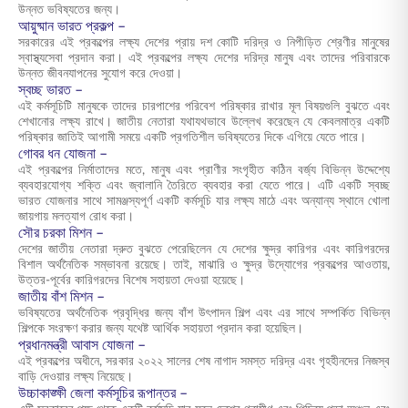
উন্নত ভবিষ্যতের জন্য।
আয়ুষ্মান ভারত প্রকল্প –
সরকারের এই প্রকল্পের লক্ষ্য দেশের প্রায় দশ কোটি দরিদ্র ও নিপীড়িত শ্রেণীর মানুষের
স্বাস্থ্যসেবা প্রদান করা। এই প্রকল্পের লক্ষ্য দেশের দরিদ্র মানুষ এবং তাদের পরিবারকে
উন্নত জীবনযাপনের সুযোগ করে দেওয়া।
স্বচ্ছ ভারত –
এই কর্মসূচিটি মানুষকে তাদের চারপাশের পরিবেশ পরিষ্কার রাখার মূল বিষয়গুলি বুঝতে এবং
শেখানোর লক্ষ্য রাখে। জাতীয় নেতারা যথাযথভাবে উল্লেখ করেছেন যে কেবলমাত্র একটি
পরিষ্কার জাতিই আগামী সময়ে একটি প্রগতিশীল ভবিষ্যতের দিকে এগিয়ে যেতে পারে।
গোবর ধন যোজনা –
এই প্রকল্পের নির্মাতাদের মতে, মানুষ এবং প্রাণীর সংগৃহীত কঠিন বর্জ্য বিভিন্ন উদ্দেশ্যে
ব্যবহারযোগ্য শক্তি এবং জ্বালানি তৈরিতে ব্যবহার করা যেতে পারে। এটি একটি স্বচ্ছ
ভারত যোজনার সাথে সামঞ্জস্যপূর্ণ একটি কর্মসূচি যার লক্ষ্য মাঠে এবং অন্যান্য স্থানে খোলা
জায়গায় মলত্যাগ রোধ করা।
সৌর চরকা মিশন –
দেশের জাতীয় নেতারা দ্রুত বুঝতে পেরেছিলেন যে দেশের ক্ষুদ্র কারিগর এবং কারিগরদের
বিশাল অর্থনৈতিক সম্ভাবনা রয়েছে। তাই, মাঝারি ও ক্ষুদ্র উদ্যোগের প্রকল্পের আওতায়,
উত্তর-পূর্বের কারিগরদের বিশেষ সহায়তা দেওয়া হয়েছে।
জাতীয় বাঁশ মিশন –
ভবিষ্যতের অর্থনৈতিক প্রবৃদ্ধির জন্য বাঁশ উৎপাদন শিল্প এবং এর সাথে সম্পর্কিত বিভিন্ন
শিল্পকে সংরক্ষণ করার জন্য যথেষ্ট আর্থিক সহায়তা প্রদান করা হয়েছিল।
প্রধানমন্ত্রী আবাস যোজনা –
এই প্রকল্পের অধীনে, সরকার ২০২২ সালের শেষ নাগাদ সমস্ত দরিদ্র এবং গৃহহীনদের নিজস্ব
বাড়ি দেওয়ার লক্ষ্য নিয়েছে।
উচ্চাকাঙ্ক্ষী জেলা কর্মসূচির রূপান্তর –