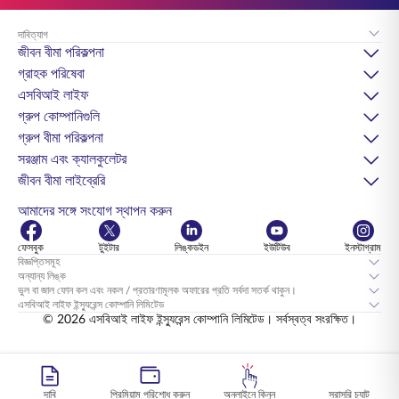
দাবিত্যাগ
জীবন বীমা পরিকল্পনা
গ্রাহক পরিষেবা
এসবিআই লাইফ
গ্রুপ কোম্পানিগুলি
গ্রুপ বীমা পরিকল্পনা
সরঞ্জাম এবং ক্যালকুলেটর
জীবন বীমা লাইব্রেরি
আমাদের সঙ্গে সংযোগ স্থাপন করুন
ফেসবুক
টুইটার
লিঙ্কডইন
ইউটিউব
ইনস্টাগ্রাম
বিজ্ঞপ্তিসমূহ
অন্যান্য লিঙ্ক
ভুল বা জাল ফোন কল এবং নকল / প্রতারণামূলক অফারের প্রতি সর্বদা সতর্ক থাকুন।
এসবিআই লাইফ ইন্স্যুরেন্স কোম্পানি লিমিটেড
© 2026 এসবিআই লাইফ ইন্স্যুরেন্স কোম্পানি লিমিটেড। সর্বস্বত্ব সংরক্ষিত।
দাবি
প্রিমিয়াম পরিশোধ করুন
অনলাইনে কিনুন
সরাসরি চ্যাট