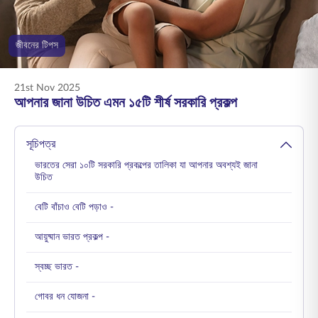
ENGLISH
জীবনের টিপস
অনলাইনে কিনুন
প্রিমিয়াম পরিশোধ করুন
1800 267 9090
21st Nov 2025
আপনার জানা উচিত এমন ১৫টি শীর্ষ সরকারি প্রকল্প
সূচিপত্র
ভারতের সেরা ১০টি সরকারি প্রকল্পের তালিকা যা আপনার অবশ্যই জানা
উচিত
বেটি বাঁচাও বেটি পড়াও -
আয়ুষ্মান ভারত প্রকল্প -
স্বচ্ছ ভারত -
গোবর ধন যোজনা -