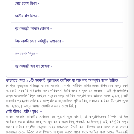
সৌর চরকা মিশন -
জাতীয় বাঁশ মিশন -
প্রধানমন্ত্রী আবাস যোজনা -
উচ্চাকাঙ্ক্ষী জেলা কর্মসূচির রূপান্তর -
অপারেশন গ্রিন -
প্রধানমন্ত্রী জন ধন যোজনা -
ভারতের সেরা ১০টি সরকারি প্রকল্পের তালিকা যা আপনার অবশ্যই জানা উচিত
বিশ্বের বৃহত্তম গণতন্ত্র ভারত সরকার, দেশের সর্বাধিক নাগরিকদের উপকারের জন্য বেশ
কয়েকটি সরকারি পরিকল্পনা এবং পরিকল্পনা তৈরি এবং বাস্তবায়ন করেছে। এই প্রকল্পগুলির
মধ্যে অনেকগুলি বিপুল সংখ্যক মানুষের জন্য সর্বাধিক কল্যাণ বয়ে আনতে সফল হয়েছে। এই
সরকারি প্রকল্পের তালিকায় সাম্প্রতিক বছরগুলিতে গৃহীত কিছু সবচেয়ে কার্যকর উদ্যোগ তুলে
ধরা হয়েছে। আসুন আমরা সেগুলি একবার দেখে নিই।
বেটি বাঁচাও বেটি পড়াও –
ভারত সরকার ভারতীয় সমাজের বহু পুরনো ভুল ধারণা, যা কন্যাশিশুদের শিক্ষার মৌলিক
অধিকার থেকে বঞ্চিত করে, তা দূর করার জন্য কিছু প্রচেষ্টা চালিয়েছে। এই কর্মসূচির লক্ষ্য
দেশের দরিদ্র শ্রেণীর মানুষের মধ্যে সচেতনতা তৈরি করা, বিশেষ করে যাতে তারা তাদের
মেয়েদের বেড়ে উঠতে এবং শিখতে সাহায্য করতে পারে যাতে জাতির এবং তাদের উভয়েরই