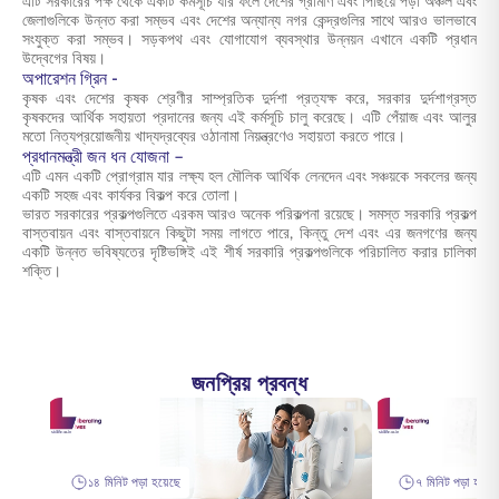
এটি সরকারের পক্ষ থেকে একটি কর্মসূচি যার ফলে দেশের গ্রামীণ এবং পিছিয়ে পড়া অঞ্চল এবং
জেলাগুলিকে উন্নত করা সম্ভব এবং দেশের অন্যান্য নগর কেন্দ্রগুলির সাথে আরও ভালভাবে
সংযুক্ত করা সম্ভব। সড়কপথ এবং যোগাযোগ ব্যবস্থার উন্নয়ন এখানে একটি প্রধান
উদ্বেগের বিষয়।
অপারেশন গ্রিন -
কৃষক এবং দেশের কৃষক শ্রেণীর সাম্প্রতিক দুর্দশা প্রত্যক্ষ করে, সরকার দুর্দশাগ্রস্ত
কৃষকদের আর্থিক সহায়তা প্রদানের জন্য এই কর্মসূচি চালু করেছে। এটি পেঁয়াজ এবং আলুর
মতো নিত্যপ্রয়োজনীয় খাদ্যদ্রব্যের ওঠানামা নিয়ন্ত্রণেও সহায়তা করতে পারে।
প্রধানমন্ত্রী জন ধন যোজনা –
এটি এমন একটি প্রোগ্রাম যার লক্ষ্য হল মৌলিক আর্থিক লেনদেন এবং সঞ্চয়কে সকলের জন্য
একটি সহজ এবং কার্যকর বিকল্প করে তোলা।
ভারত সরকারের প্রকল্পগুলিতে এরকম আরও অনেক পরিকল্পনা রয়েছে। সমস্ত সরকারি প্রকল্প
বাস্তবায়ন এবং বাস্তবায়নে কিছুটা সময় লাগতে পারে, কিন্তু দেশ এবং এর জনগণের জন্য
একটি উন্নত ভবিষ্যতের দৃষ্টিভঙ্গিই এই শীর্ষ সরকারি প্রকল্পগুলিকে পরিচালিত করার চালিকা
শক্তি।
জনপ্রিয় প্রবন্ধ
১৪ মিনিট পড়া হয়েছে
৭ মিনিট পড়া হয়েছ