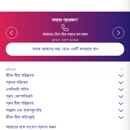
সাহায্য প্রয়োজন?
Previous
Previou
আমাদের টোল-ফ্রি নম্বরে কল করুন
১৮০০ ২৬৭ ৯০৯০
অথবা আমাদের কাছ থেকে একটি কলব্যাক পান
দাবিত্যাগ
জীবন বীমা পরিকল্পনা
গ্রাহক পরিষেবা
এসবিআই লাইফ
গ্রুপ কোম্পানিগুলি
গ্রুপ বীমা পরিকল্পনা
সরঞ্জাম এবং ক্যালকুলেটর
জীবন বীমা লাইব্রেরি
আমাদের সঙ্গে সংযোগ স্থাপন করুন