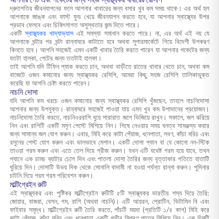
আপনার পেট এবং পকেটের জন্য সহজ স্বাস্থ্যকর খাবারের রেসিপি
দ্রুতগতির জীবনযাপনের ফলে আপনার খাবারের জন্য বসার খুব কম সময় থাকে। এর অর্থ হল
আপনাকে জাঙ্ক এবং ফাস্ট ফুড খেয়ে জীবনযাপন করতে হবে, যা আপনার স্বাস্থ্যের উপর
প্রভাব ফেলবে এবং চিকিৎসাগত অসুস্থতার জন্ম দিতে পারে।
একটি
স্বাস্থ্যকর খাদ্যাভ্যাস
এই সমস্যা সমাধান করতে পারে। না, এর অর্থ এই নয় যে
আপনাকে ঘন্টার পর ঘন্টা রান্নাঘরে কাটাতে হবে অথবা সুপারমার্কেটে গিয়ে বিদেশী উপকরণ
কিনতে হবে। আপনি সহজেই এমন একটি খাবার তৈরি করতে পারেন যা আপনার পকেটের জন্য
যতটা হালকা, পেটের জন্য ততটাই হালকা।
তাই আপনি যদি টিফিন প্যাক করতে চান, অথবা বাড়ীতে রাতের খাবার খেতে চান, অথবা কম
বাজেটে ওজন কমানোর জন্য স্বাস্থ্যকর রেসিপি, আমরা কিছু সহজ রেসিপি তালিকাভুক্ত
করেছি যা আপনি চেষ্টা করতে পারেন।
নাচনি দোসা
যদি আপনি কম খরচে ওজন কমানোর জন্য স্বাস্থ্যকর রেসিপি খুঁজছেন, তাহলে নাচনিদোসা
আপনার জন্য উপযুক্ত। রান্নাঘরে সহজেই পাওয়া যায় এমন খুব কম উপাদানের প্রয়োজন।
নাচনিদোসা তৈরি করতে, নাচনিওররাগি ধুয়ে সারারাত জলে ভিজিয়ে রাখুন। সকালে, জল ঝরিয়ে
নিন এবং রাগিটি একটি মসৃণ পেস্টে মিশিয়ে নিন। পিষে নেওয়ার সময় ঘনত্ব সামঞ্জস্য করার
জন্য সামান্য জল যোগ করুন। এবার, মিহি করে কাটা পেঁয়াজ, ধনেপাতা, লবণ, কাঁচা মরিচ এবং
রসুনের পেস্ট যোগ করুন এবং ভালভাবে মেশান। একটি দোসা প্যান বা যে কোনো নন-স্টিক
তাওয়া গরম করুন এবং এতে তেল দিয়ে গ্রীজ করুন। যখন এটি যথেষ্ট গরম হয়ে যাবে, তখন
প্যানে এক চামচ ব্যাটার ঢেলে দিন এবং পাতলা দোসা তৈরির জন্য বৃত্তাকার গতিতে হাতাটি
ঘুরিয়ে দিন। দোসাটি উভয় দিক থেকে সোনালি বাদামী না হওয়া পর্যন্ত রান্না করুন। পুদিনার
চাটনি দিয়ে গরম গরম পরিবেশন করুন।
মাল্টিগ্রেইন রুটি
এই স্বাস্থ্যকর এবং পুষ্টিকর মাল্টিগ্রেইন রুটিটি ৫টি স্বাস্থ্যকর ভারতীয় শস্য দিয়ে তৈরি:
জোয়ার, বাজরা, বেসন, গম, রাগি (অথবা নাচনি)। এটি আয়রন, প্রোটিন, ভিটামিন বি এবং
ফাইবার সমৃদ্ধ। মাল্টিগ্রেইন রুটি তৈরি করতে, পাঁচটি ময়দা (প্রতিটি ১/৪ কাপ) মিহি করে
কাটা পেঁয়াজ, কাঁচা মরিচ এবং ধনেপাতা একটি গভীর মিশ্রণ পাত্রে মিশিয়ে নিন। এক চিমটি