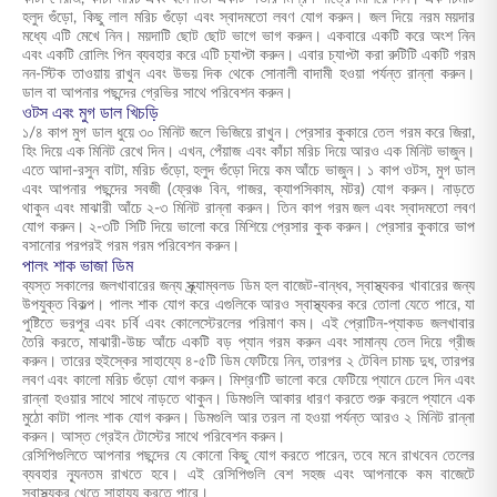
হলুদ গুঁড়ো, কিছু লাল মরিচ গুঁড়ো এবং স্বাদমতো লবণ যোগ করুন। জল দিয়ে নরম ময়দার
মধ্যে এটি মেখে নিন। ময়দাটি ছোট ছোট ভাগে ভাগ করুন। একবারে একটি করে অংশ নিন
এবং একটি রোলিং পিন ব্যবহার করে এটি চ্যাপ্টা করুন। এবার চ্যাপ্টা করা রুটিটি একটি গরম
নন-স্টিক তাওয়ায় রাখুন এবং উভয় দিক থেকে সোনালী বাদামী হওয়া পর্যন্ত রান্না করুন।
ডাল বা আপনার পছন্দের গ্রেভির সাথে পরিবেশন করুন।
ওটস এবং মুগ ডাল খিচড়ি
১/৪ কাপ মুগ ডাল ধুয়ে ৩০ মিনিট জলে ভিজিয়ে রাখুন। প্রেসার কুকারে তেল গরম করে জিরা,
হিং দিয়ে এক মিনিট রেখে দিন। এখন, পেঁয়াজ এবং কাঁচা মরিচ দিয়ে আরও এক মিনিট ভাজুন।
এতে আদা-রসুন বাটা, মরিচ গুঁড়ো, হলুদ গুঁড়ো দিয়ে কম আঁচে ভাজুন। ১ কাপ ওটস, মুগ ডাল
এবং আপনার পছন্দের সবজী (ফ্রেঞ্চ বিন, গাজর, ক্যাপসিকাম, মটর) যোগ করুন। নাড়তে
থাকুন এবং মাঝারী আঁচে ২-৩ মিনিট রান্না করুন। তিন কাপ গরম জল এবং স্বাদমতো লবণ
যোগ করুন। ২-৩টি সিটি দিয়ে ভালো করে মিশিয়ে প্রেসার কুক করুন। প্রেসার কুকারে ভাপ
বসানোর পরপরই গরম গরম পরিবেশন করুন।
পালং শাক ভাজা ডিম
ব্যস্ত সকালের জলখাবারের জন্য স্ক্র্যাম্বলড ডিম হল বাজেট-বান্ধব, স্বাস্থ্যকর খাবারের জন্য
উপযুক্ত বিকল্প। পালং শাক যোগ করে এগুলিকে আরও স্বাস্থ্যকর করে তোলা যেতে পারে, যা
পুষ্টিতে ভরপুর এবং চর্বি এবং কোলেস্টেরলের পরিমাণ কম। এই প্রোটিন-প্যাকড জলখাবার
তৈরি করতে, মাঝারী-উচ্চ আঁচে একটি বড় প্যান গরম করুন এবং সামান্য তেল দিয়ে গ্রীজ
করুন। তারের হুইস্কের সাহায্যে ৪-৫টি ডিম ফেটিয়ে নিন, তারপর ২ টেবিল চামচ দুধ, তারপর
লবণ এবং কালো মরিচ গুঁড়ো যোগ করুন। মিশ্রণটি ভালো করে ফেটিয়ে প্যানে ঢেলে দিন এবং
রান্না হওয়ার সাথে সাথে নাড়তে থাকুন। ডিমগুলি আকার ধারণ করতে শুরু করলে প্যানে এক
মুঠো কাটা পালং শাক যোগ করুন। ডিমগুলি আর তরল না হওয়া পর্যন্ত আরও ২ মিনিট রান্না
করুন। আস্ত গ্রেইন টোস্টের সাথে পরিবেশন করুন।
রেসিপিগুলিতে আপনার পছন্দের যে কোনো কিছু যোগ করতে পারেন, তবে মনে রাখবেন তেলের
ব্যবহার ন্যূনতম রাখতে হবে। এই রেসিপিগুলি বেশ সহজ এবং আপনাকে কম বাজেটে
স্বাস্থ্যকর খেতে সাহায্য করতে পারে।