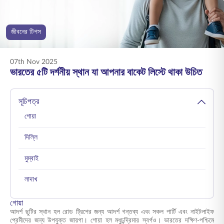
ENGLISH
জীবনের টিপস
অনলাইনে কিনুন
প্রিমিয়াম পরিশোধ করুন
1800 267 9090
07th Nov 2025
ভারতের ৫টি দর্শনীয় স্থান যা আপনার বাকেট লিস্টে থাকা উচিত
সূচিপত্র
গোয়া
দিল্লি
মুম্বাই
লাদাখ
গোয়া
আদর্শ ছুটির স্থান হল রোড ট্রিপের জন্য আদর্শ গন্তব্য এবং সকল পার্টি এবং নাইটলাইফ
প্রেমীদের জন্য উপযুক্ত জায়গা। গোয়া হল মধুচন্দ্রিমার স্বর্গও। ভারতের দক্ষিণ-পশ্চিমে