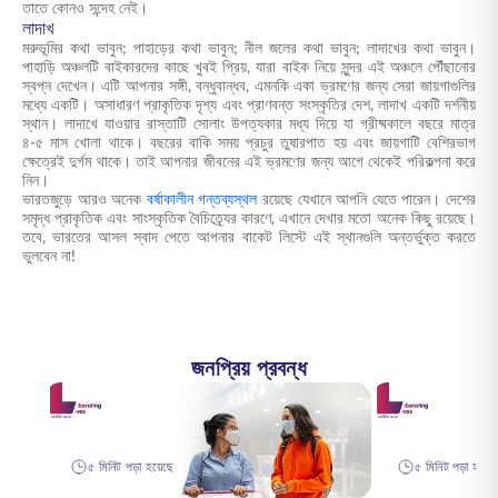
তাতে কোনও সন্দেহ নেই।
লাদাখ
মরুভূমির কথা ভাবুন; পাহাড়ের কথা ভাবুন; নীল জলের কথা ভাবুন; লাদাখের কথা ভাবুন।
পাহাড়ি অঞ্চলটি বাইকারদের কাছে খুবই প্রিয়, যারা বাইক নিয়ে সুন্দর এই অঞ্চলে পৌঁছানোর
স্বপ্ন দেখেন। এটি আপনার সঙ্গী, বন্ধুবান্ধব, এমনকি একা
ভ্রমণের জন্য সেরা জায়গাগুলির
মধ্যে একটি। অসাধারণ প্রাকৃতিক দৃশ্য এবং প্রাণবন্ত সংস্কৃতির দেশ, লাদাখ একটি দর্শনীয়
স্থান। লাদাখে যাওয়ার রাস্তাটি সোলাং উপত্যকার মধ্য দিয়ে যা গ্রীষ্মকালে বছরে মাত্র
৪-৫ মাস খোলা থাকে। বছরের বাকি সময় প্রচুর তুষারপাত হয় এবং জায়গাটি বেশিরভাগ
ক্ষেত্রেই দুর্গম থাকে। তাই আপনার জীবনের এই ভ্রমণের জন্য আগে থেকেই পরিকল্পনা করে
নিন।
ভারতজুড়ে আরও অনেক
বর্ষাকালীন গন্তব্যস্থল
রয়েছে যেখানে আপনি যেতে পারেন। দেশের
সমৃদ্ধ প্রাকৃতিক এবং সাংস্কৃতিক বৈচিত্র্যের কারণে, এখানে দেখার মতো অনেক কিছু রয়েছে।
তবে, ভারতের আসল স্বাদ পেতে আপনার বাকেট লিস্টে এই স্থানগুলি অন্তর্ভুক্ত করতে
ভুলবেন না!
জনপ্রিয় প্রবন্ধ
৫ মিনিট পড়া হয়েছে
৫ মিনিট পড়া হয়েছ