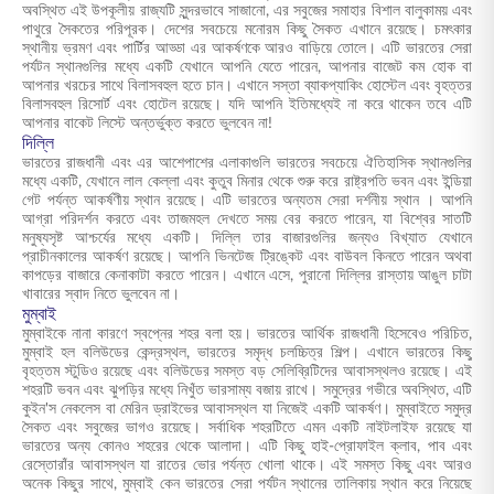
অবস্থিত এই উপকূলীয় রাজ্যটি সুন্দরভাবে সাজানো, এর সবুজের সমাহার বিশাল বালুকাময় এবং
পাথুরে সৈকতের পরিপূরক। দেশের সবচেয়ে মনোরম কিছু সৈকত এখানে রয়েছে। চমৎকার
স্থানীয় ভ্রমণ এবং পার্টির আড্ডা এর আকর্ষণকে আরও বাড়িয়ে তোলে। এটি ভারতের সেরা
পর্যটন স্থানগুলির মধ্যে একটি যেখানে আপনি যেতে পারেন, আপনার বাজেট কম হোক বা
আপনার খরচের সাথে বিলাসবহুল হতে চান। এখানে সস্তা ব্যাকপ্যাকিং হোস্টেল এবং বৃহত্তর
বিলাসবহুল রিসোর্ট এবং হোটেল রয়েছে। যদি আপনি ইতিমধ্যেই না করে থাকেন তবে এটি
আপনার বাকেট লিস্টে অন্তর্ভুক্ত করতে ভুলবেন না!
দিল্লি
ভারতের রাজধানী এবং এর আশেপাশের এলাকাগুলি ভারতের সবচেয়ে ঐতিহাসিক স্থানগুলির
মধ্যে একটি, যেখানে লাল কেল্লা এবং কুতুব মিনার থেকে শুরু করে রাষ্ট্রপতি ভবন এবং ইন্ডিয়া
গেট পর্যন্ত আকর্ষণীয় স্থান রয়েছে। এটি
ভারতের অন্যতম সেরা দর্শনীয় স্থান
। আপনি
আগ্রা পরিদর্শন করতে এবং তাজমহল দেখতে সময় বের করতে পারেন, যা বিশ্বের সাতটি
মনুষ্যসৃষ্ট আশ্চর্যের মধ্যে একটি। দিল্লি তার বাজারগুলির জন্যও বিখ্যাত যেখানে
প্রাচীনকালের আকর্ষণ রয়েছে। আপনি ভিনটেজ ট্রিঙ্কেট এবং বাউবল কিনতে পারেন অথবা
কাপড়ের বাজারে কেনাকাটা করতে পারেন। এখানে এসে, পুরানো দিল্লির রাস্তায় আঙুল চাটা
খাবারের স্বাদ নিতে ভুলবেন না।
মুম্বাই
মুম্বাইকে নানা কারণে স্বপ্নের শহর বলা হয়। ভারতের আর্থিক রাজধানী হিসেবেও পরিচিত,
মুম্বাই হল বলিউডের কেন্দ্রস্থল, ভারতের সমৃদ্ধ চলচ্চিত্র শিল্প। এখানে ভারতের কিছু
বৃহত্তম স্টুডিও রয়েছে এবং বলিউডের সমস্ত বড় সেলিব্রিটিদের আবাসস্থলও রয়েছে। এই
শহরটি ভবন এবং ঝুপড়ির মধ্যে নিখুঁত ভারসাম্য বজায় রাখে। সমুদ্রের গভীরে অবস্থিত, এটি
কুইন'স নেকলেস বা মেরিন ড্রাইভের আবাসস্থল যা নিজেই একটি আকর্ষণ। মুম্বাইতে সমুদ্র
সৈকত এবং সবুজের ভাগও রয়েছে। সর্বাধিক শহরটিতে এমন একটি নাইটলাইফ রয়েছে যা
ভারতের অন্য কোনও শহরের থেকে আলাদা। এটি কিছু হাই-প্রোফাইল ক্লাব, পাব এবং
রেস্তোরাঁর আবাসস্থল যা রাতের ভোর পর্যন্ত খোলা থাকে। এই সমস্ত কিছু এবং আরও
অনেক কিছুর সাথে, মুম্বাই কেন
ভারতের সেরা পর্যটন স্থানের
তালিকায় স্থান করে নিয়েছে