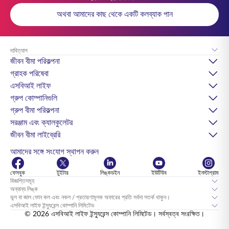
অথবা আমাদের কাছ থেকে একটি কলব্যাক পান
দাবিত্যাগ
জীবন বীমা পরিকল্পনা
গ্রাহক পরিষেবা
এসবিআই লাইফ
গ্রুপ কোম্পানিগুলি
গ্রুপ বীমা পরিকল্পনা
সরঞ্জাম এবং ক্যালকুলেটর
জীবন বীমা লাইব্রেরি
আমাদের সঙ্গে সংযোগ স্থাপন করুন
ফেসবুক
টুইটার
লিঙ্কডইন
ইউটিউব
ইনস্টাগ্রাম
বিজ্ঞপ্তিসমূহ
অন্যান্য লিঙ্ক
ভুল বা জাল ফোন কল এবং নকল / প্রতারণামূলক অফারের প্রতি সর্বদা সতর্ক থাকুন।
এসবিআই লাইফ ইন্স্যুরেন্স কোম্পানি লিমিটেড
© 2026 এসবিআই লাইফ ইন্স্যুরেন্স কোম্পানি লিমিটেড। সর্বস্বত্ব সংরক্ষিত।