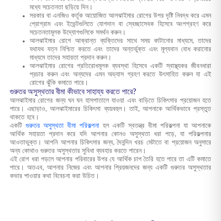
মধ্যে সচেতনতা ছড়িয়ে দিন।
সরকার বা এনজিও কর্তৃক আয়োজিত আলঝাইমার রোগের উপর দৃষ্টি নিবদ্ধ করে এমন
প্রোগ্রাম এবং ইভেন্টগুলিতে যোগদান বা স্বেচ্ছাসেবক হিসেবে অংশগ্রহণ করে
সচেতনতামূলক উদ্যোগগুলিকে সমর্থন করুন।
আলঝাইমার রোগে আক্রান্ত ব্যক্তিদের সাথে সময় কাটানোর মাধ্যমে, তাদের
যথাযথ যত্ন নিশ্চিত করতে এবং তাদের অন্তর্ভুক্ত এবং মূল্যবান বোধ করানোর
মাধ্যমে তাদের সহায়তা প্রদান করুন।
আলঝাইমার রোগের প্রতিরোধমূলক ব্যবস্থা হিসেবে একটি স্বাস্থ্যকর জীবনধারা
প্রচার করুন এবং অন্যদের এমন অভ্যাস গ্রহণ করতে উৎসাহিত করুন যা এই
রোগের ঝুঁকি কমাতে পারে।
গুরুতর অসুস্থতার বীমা কীভাবে সাহায্য করতে পারে?
আলঝাইমার রোগের জন্য ঘন ঘন হাসপাতালে যাওয়া এবং বাড়িতে চিকিৎসার প্রয়োজন হতে
পারে। এছাড়াও, আলঝাইমারের চিকিৎসা ব্যয়বহুল। তাই, আপনাকে আর্থিকভাবে প্রস্তুত
থাকতে হবে।
একটি
গুরুতর অসুস্থতা বীমা পরিকল্পনা
হল একটি স্বতন্ত্র বীমা পরিকল্পনা যা আপনাকে
আর্থিক সহায়তা প্রদান করে যদি আপনার কোনও অসুস্থতা ধরা পড়ে, যা পরিকল্পনার
আওতাভুক্ত। আপনি আপনার চিকিৎসার জন্য, দৈনন্দিন খরচ মেটাতে বা প্রয়োজন অনুসারে
অন্য কোথাও গুরুতর অসুস্থতার সুবিধা ব্যবহার করতে পারেন।
এই রোগ ধরা পড়লে আপনার পরিবারের উপর যে আর্থিক চাপ তৈরি হতে পারে তা এটি কমাতে
পারে। অতএব, আপনার নিজের এবং আপনার প্রিয়জনদের জন্য একটি গুরুতর অসুস্থতার
কভার পাওয়ার কথা বিবেচনা করা উচিত।