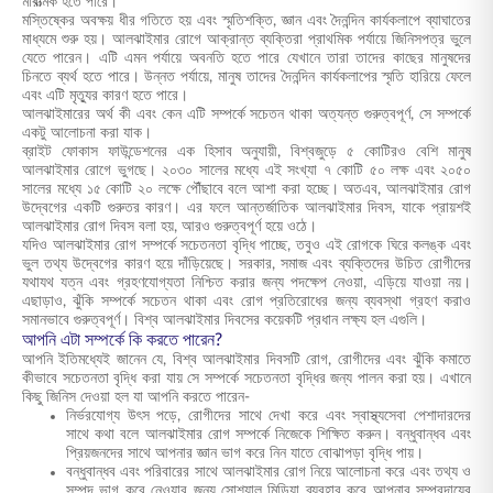
মারাত্মক হতে পারে।
মস্তিষ্কের অবক্ষয় ধীর গতিতে হয় এবং স্মৃতিশক্তি, জ্ঞান এবং দৈনন্দিন কার্যকলাপে ব্যাঘাতের
মাধ্যমে শুরু হয়। আলঝাইমার রোগে আক্রান্ত ব্যক্তিরা প্রাথমিক পর্যায়ে জিনিসপত্র ভুলে
যেতে পারেন। এটি এমন পর্যায়ে অবনতি হতে পারে যেখানে তারা তাদের কাছের মানুষদের
চিনতে ব্যর্থ হতে পারে। উন্নত পর্যায়ে, মানুষ তাদের দৈনন্দিন কার্যকলাপের স্মৃতি হারিয়ে ফেলে
এবং এটি মৃত্যুর কারণ হতে পারে।
আলঝাইমারের অর্থ কী এবং কেন এটি সম্পর্কে সচেতন থাকা অত্যন্ত গুরুত্বপূর্ণ, সে সম্পর্কে
একটু আলোচনা করা যাক।
ব্রাইট ফোকাস ফাউন্ডেশনের এক হিসাব অনুযায়ী, বিশ্বজুড়ে ৫ কোটিরও বেশি মানুষ
আলঝাইমার রোগে ভুগছে। ২০৩০ সালের মধ্যে এই সংখ্যা ৭ কোটি ৫০ লক্ষ এবং ২০৫০
সালের মধ্যে ১৫ কোটি ২০ লক্ষে পৌঁছাবে বলে আশা করা হচ্ছে। অতএব, আলঝাইমার রোগ
উদ্বেগের একটি গুরুতর কারণ। এর ফলে আন্তর্জাতিক আলঝাইমার দিবস, যাকে প্রায়শই
আলঝাইমার রোগ দিবস বলা হয়, আরও গুরুত্বপূর্ণ হয়ে ওঠে।
যদিও আলঝাইমার রোগ সম্পর্কে সচেতনতা বৃদ্ধি পাচ্ছে, তবুও এই রোগকে ঘিরে কলঙ্ক এবং
ভুল তথ্য উদ্বেগের কারণ হয়ে দাঁড়িয়েছে। সরকার, সমাজ এবং ব্যক্তিদের উচিত রোগীদের
যথাযথ যত্ন এবং গ্রহণযোগ্যতা নিশ্চিত করার জন্য পদক্ষেপ নেওয়া, এড়িয়ে যাওয়া নয়।
এছাড়াও, ঝুঁকি সম্পর্কে সচেতন থাকা এবং রোগ প্রতিরোধের জন্য ব্যবস্থা গ্রহণ করাও
সমানভাবে গুরুত্বপূর্ণ। বিশ্ব আলঝাইমার দিবসের কয়েকটি প্রধান লক্ষ্য হল এগুলি।
আপনি এটা সম্পর্কে কি করতে পারেন?
আপনি ইতিমধ্যেই জানেন যে, বিশ্ব আলঝাইমার দিবসটি রোগ, রোগীদের এবং ঝুঁকি কমাতে
কীভাবে সচেতনতা বৃদ্ধি করা যায় সে সম্পর্কে সচেতনতা বৃদ্ধির জন্য পালন করা হয়। এখানে
কিছু জিনিস দেওয়া হল যা আপনি করতে পারেন-
নির্ভরযোগ্য উৎস পড়ে, রোগীদের সাথে দেখা করে এবং স্বাস্থ্যসেবা পেশাদারদের
সাথে কথা বলে আলঝাইমার রোগ সম্পর্কে নিজেকে শিক্ষিত করুন। বন্ধুবান্ধব এবং
প্রিয়জনদের সাথে আপনার জ্ঞান ভাগ করে নিন যাতে বোঝাপড়া বৃদ্ধি পায়।
বন্ধুবান্ধব এবং পরিবারের সাথে আলঝাইমার রোগ নিয়ে আলোচনা করে এবং তথ্য ও
সম্পদ ভাগ করে নেওয়ার জন্য সোশ্যাল মিডিয়া ব্যবহার করে আপনার সম্প্রদায়ের