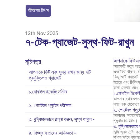
জীবনের টিপস
12th Nov 2025
৭-টেক-গ্যাজেট-সুস্থ-ফিট-রাখুন
আপনাকে ফিট এবং 
সূচিপত্র
আরেকটি নতুন বছর
আপনাকে ফিট এবং সুস্থ রাখার জন্য ৭টি
এবং ফিট থাকার চেষ
কিছু স্মার্ট গ্যা
প্রযুক্তিগত গ্যাজেট
হয়েছে এবং চিকিৎস
চলো একবার দেখে
১.মোবাইল ইকেজি মনিটর
১.মোবাইল ইকেজ
আপনার ব্যক্তিগত 
সময় এবং যেকোনো জ
২. পোর্টেবল গ্লুটেন পরীক্ষক
২. পোর্টেবল গ্লু
আমাদের অনেকেরই গ
৩. বুদ্ধিমানভাবে রান্না করুন, সুস্থ থাকুন -
গ্লুটেন ডিটেক্টর।
৩. বুদ্ধিমানভাবে 
তুমি জুনও চেষ্টা
৪. বিশুদ্ধ বাতাসের অভিজ্ঞতা -
সাধারণভাবে ব্যবহৃ