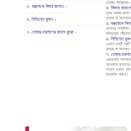
তোমার স্বাস্থ্যকর 
৫. যন্ত্রণাকে বিদায় জানাও -
৪. বিশুদ্ধ বাতাস
সুস্থ থাকার জন্য 
রয়েছে যা আপনাকে 
৬. নিশ্চিন্তে ঘুমাও -
৫. যন্ত্রণাকে বিদ
আপনার সায়াটিকা 
৭. তোমার চারপাশের বাতাস বুঝো -
মস্তিষ্কে পৌঁছান
৬. নিশ্চিন্তে ঘুম
এখানে একটি স্মার্
রয়েছে যা আপনার 
৭. তোমার চারপাশ
এয়ারমেগা আপনাকে
আপনাকে বাতাসের ম
তাহলে এখানে রইল
উৎসাহিত করবে।