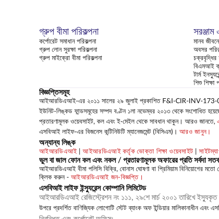
গ্রুপ বীমা পরিকল্পনা
সরঞ্জাম
কর্পোরেট সমাধান পরিকল্পনা
মানব জীবনে
গ্রুপ লোন সুরক্ষা পরিকল্পনা
অবসর পরিকল
গ্রুপ মাইক্রো বীমা পরিকল্পনা
চক্রবৃদ্ধির
বিএমআই ক্
টার্ম ইনস্যু
শিশু শিক্ষা 
বিজ্ঞপ্তিসমূহ
আইআরডিএআই-এর ২০১১ সালের ২৯ জুলাই প্রকাশিত F&I-CIR-INV-173-08-2011 সা
ইউনিট-লিঙ্কড ফান্ডসমূহের সম্পদ বণ্টন ১লা নভেম্বর ২০১৩ থেকে সংশোধিত হয়েছে।
প্রতারণামূলক ওয়েবসাইট, কল এবং ই-মেইল থেকে সাবধান থাকুন। আরও জানতে,
এসবিআই লাইফ-এর বিজনেস কন্টিনিউটি ম্যানেজমেন্ট (বিসিএম)।
আরও জানুন।
অন্যান্য লিঙ্ক
আইআরডিএআই
|
আইআরডিএআই কর্তৃক ভোক্তা শিক্ষা ওয়েবসাইট
|
সাইটম্য
ভুল বা জাল ফোন কল এবং নকল / প্রতারণামূলক অফারের প্রতি সর্বদা সতর্
আইআরডিএআই বীমা পলিসি বিক্রি, বোনাস ঘোষণা বা প্রিমিয়াম বিনিয়োগের মতো 
ক্লিক করুন -
আইআরডিএআই জন-বিজ্ঞপ্তি।
এসবিআই লাইফ ইন্স্যুরেন্স কোম্পানি লিমিটেড
আইআরডিএআই রেজিস্ট্রেশন নং ১১১, ২৯শে মার্চ ২০০১ তারিখে ইস্যুকৃ
উপরে প্রদর্শিত বাণিজ্যিক লোগোটি স্টেট ব্যাংক অফ ইন্ডিয়ার মালিকানাধীন এবং এ
নিবন্ধিত এবং কর্পোরেট অফিস: