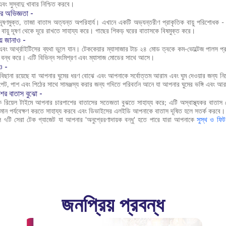
এবং সুস্বাদু খাবার নিশ্চিত করবে।
ের অভিজ্ঞতা -
দূষণমুক্ত, তাজা বাতাস অত্যন্ত অপরিহার্য। এখানে একটি অভ্যন্তরীণ প্রাকৃতিক বায়ু পরিশোধক - ক্লেয
বায়ু দূষণ থেকে দূরে রাখতে সাহায্য করে। গাছের শিকড় ঘরের বাতাসকে বিষমুক্ত করে।
ায় জানাও -
এবং আর্থ্রাইটিসের ব্যথা ভুলে যান। টেককেয়ার ম্যাসাজার টাচ ২৪ মোড ত্বকে কম-ভোল্টেজ পালস প্র
ো বন্ধ করে। এটি বিভিন্ন সংমিশ্রণ এবং ম্যাসাজ মোডের সাথে আসে।
াও -
ট বিছানা রয়েছে যা আপনার ঘুমের ধরণ বোঝে এবং আপনাকে সর্বোত্তম আরাম এবং ঘুম দেওয়ার জন্য নিজেকে স
পেট, পাশ এবং পিঠের সাথে সামঞ্জস্য করার জন্য গদিতে পরিবর্তন আনে যা আপনার ঘুমের ভঙ্গি এবং আর
ের বাতাস বুঝো -
 রিয়েল টাইমে আপনার চারপাশের বাতাসের সতেজতা বুঝতে সাহায্য করে; এটি অস্বাস্থ্যকর বাতাস
ান পর্যবেক্ষণ করতে সাহায্য করবে এবং ডিভাইসের এলইডি আপনাকে বাতাস দূষিত হলে সতর্ক করবে।
 ৭টি সেরা টেক গ্যাজেট যা আপনার 'অনুপ্রেরণাদায়ক বন্ধু' হতে পারে যারা আপনাকে
সুস্থ ও ফিট
জনপ্রিয় প্রবন্ধ