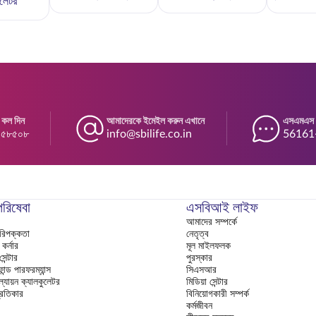
ুলেটর
 কল দিন
আমাদেরকে ইমেইল করুন এখানে
এসএমএস প
৪৫৮৫০৮
info@sbilife.co.in
56161-এ
পরিষেবা
এসবিআই লাইফ
আমাদের সম্পর্কে
পরিপক্কতা
নেতৃত্ব
র্নার
মূল মাইলফলক
ন্টার
পুরস্কার
ান্ড পারফরম্যান্স
সিএসআর
ল্যায়ন ক্যালকুলেটর
মিডিয়া সেন্টার
রতিকার
বিনিয়োগকারী সম্পর্ক
কর্মজীবন