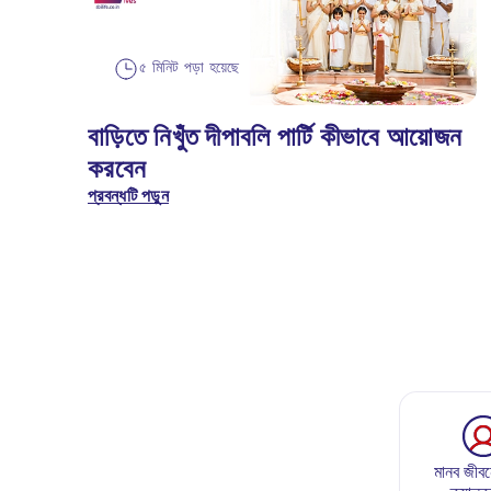
৫ মিনিট পড়া হয়েছে
বাড়িতে নিখুঁত দীপাবলি পার্টি কীভাবে আয়োজন
করবেন
প্রবন্ধটি পড়ুন
মানব জীবন