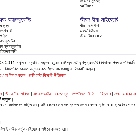
জীবনের মূলমন্ত্র
অংশীদাররা
 এবং ক্যালকুলেটর
জীবন বীমা লাইব্রেরি
র মূল্য
বীমা নির্দেশিকা
্পনাকারী
এফএকিউএস
 শক্তি
জীবন বীমা বোঝা
যালকুলেটর
রেন্স ক্যালকুলেটর
পরিকল্পনাকারী
র্কুলার অনুযায়ী, লিঙ্কড ফান্ডের নেট অ্যাসেট ভ্যালু (এনএভি) হিসাবের পদ্ধতি পরিবর্তি
 বিস্তারিত জানতে অনুগ্রহ করে 'ফান্ড পারফরম্যান্স' বিভাগটি দেখুন।
এখানে ক্লিক করুন
|
জালিয়াতি বিরোধী নীতিমালা
াপ
|
জীবন বীমা পরিষদ
|
এসএফআইএন কোডসমূহ
|
গোপনীয়তা নীতি
|
দাবিত্যাগ
|
ফোন করবেন ন
ক থাকুন।
কোনো কার্যকলাপে জড়িত নয়। এই ধরনের ফোন কল প্রাপ্ত জনসাধারণকে পুলিশের কাছে অভিযোগ দায়
ত।
সবিআই লাইফ কর্তৃক লাইসেন্সের অধীনে ব্যবহৃত হয়।