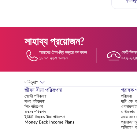
ক্যালক
সাহায্য প্রয়োজন?
আমাদের টোল-ফ্রি নম্বরে কল করুন
একটি মিসড
১৮০০ ২৬৭ ৯০৯০
০২২-৬২
দাবিত্যাগ
জীবন বীমা পরিকল্পনা
গ্রাহক 
মেয়াদী পরিকল্পনা
পরিষেবা
সঞ্চয় পরিকল্পনা
দাবি এবং 
শিশু পরিকল্পনা
এনআরআই ক
অবসর পরিকল্পনা
ডাউনলোড সে
ইউনিট লিঙ্কড বীমা পরিকল্পনা
ন্যাভ এবং ফ
Money Back Income Plans
প্রয়োজন মূ
অভিযোগ প্