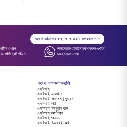
অথবা আমাদের কাছ থেকে একটি কলব্যাক পান
াঠান এখানে
আমাদেরকে হোয়াটসঅ্যাপ করুন এখানে
 লাইব্রেট পাঠান
৯০২৯০০৬৫৭৫
গ্রুপ কোম্পানিগুলি
এসবিআই
এসবিআই অনলাইন
এসবিআই জেনারেল ইন্স্যুরেন্স
এসবিআই কার্ড
এসবিআই মিউচুয়াল ফান্ড
এসবিআই ক্যাপিটাল
এসবিআই গ্লোবাল
এসবিআই ডিএফএইচআই