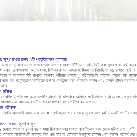
সুস্থ রাখার জন্য ৭টি প্রযুক্তিগত গ্যাজেট
 এসে গেছে এবং ২০১৯ সালের জন্য আপনার সংকল্প কী? আশা করি, ফিট এবং সুস্থ থাকা এই বছরের 
্টা করব', দুর্ভাগ্যবশত, অনেক সময়, বিভিন্ন কারণে আমরা যা সিদ্ধান্ত নিয়েছি তা ধরে রাখতে পারি না
জেট আছে যা আপনাকে ফিট রাখতে, আপনার শরীরের গুরুত্বপূর্ণ পরিবর্তনগুলি পর্যবেক্ষণ করতে এবং স্বাস
া জ্ঞান এবং প্রযুক্তিকে সর্বোত্তম উপায়ে একত্রিত করে পরিবর্তন আনার এবং এমনকি জীবন বাঁচানোর
 নেই।
ি মনিটর
মোবাইল ইকেজি হল এমন একটি গ্যাজেট যা আপনাকে আপনার স্মার্টফোনের সাহায্যে ৩০ সেকেন্ড ছাড
ায়গায় এবং ঝামেলামুক্ত উপায়ে হৃদরোগের স্বাস্থ্য পরীক্ষা করতে পারেন।
টেন পরীক্ষক
্লুটেন অ্যালার্জি আছে এবং আমরা গ্লুটেনযুক্ত খাবার থেকে দূরে থাকতে চাই। একটি পোর্টেবল গ্লু
রান্না করুন, সুস্থ থাকুন -
 করে দেখতে পারো যা রান্না করার সময় চিন্তাভাবনার সমস্ত ক্লান্তিকর কাজ থেকে মুক্তি দেয়। এ
ত খাবারের আইটেমগুলি সনাক্ত করে এবং তারপর তোমাকে উপযুক্ত রান্নার প্রোগ্রামের পরামর্শ দেয়। 