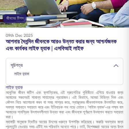
ENGLISH
জীবনের টিপস
অনলাইনে কিনুন
প্রিমিয়াম পরিশোধ করুন
1800 267 9090
09th Dec 2025
আপনার দৈনন্দিন জীবনকে আরও উন্নত করার জন্য আশ্চর্যজনক
এবং কার্যকর লাইফ হ্যাক | এসবিআই লাইফ
সূচিপত্র
লাইফ হ্যাক
লাইফ হ্যাক
আধুনিক জীবন জটিল এবং ক্লান্তিকর, এই দ্রুতগতির পৃথিবীতে এগিয়ে যাওয়ার জন্য
আমাদের সকলেরই সামান্য সাহায্যের প্রয়োজন। এই বিভাগে, আমরা বিভিন্ন দিক এবং
কৌশল নিয়ে আলোচনা করব যা সময় সাশ্রয় করে, স্বাস্থ্যকর জীবনযাপনকে উৎসাহিত করে,
সমস্যা সমাধানে সহায়তা করে এবং ইতিবাচক শখ গড়ে তোলে। 'লাইফ হ্যাক'-এর লক্ষ্য হল
আমাদের সামগ্রিক উৎপাদনশীলতা উন্নত করা এবং জীবনকে পূর্ণরূপে উদযাপন করতে সহায়তা
করা।
মহামারী মানুষকে দ্বিতীয় আয়ের উৎসের গুরুত্ব উপলব্ধি করিয়েছে। জরুরি অবস্থার জন্য
প্রস্তুতি নেওয়ার সময় এটিই সব পরিবর্তন আনতে পারে। তাই, বিশেষজ্ঞরা আয়ের অন্য উৎস