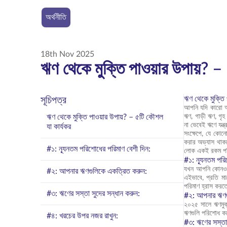
অর্থনীতি
18th Nov 2025
ঋণ থেকে মুক্তি পাওয়ার উপায়? –
ঋণ থেকে মুক্তি 
সূচিপত্র
আপনি যদি কারো আর্
ঋণ থেকে মুক্তি পাওয়ার উপায়? – ৫টি কৌশল
ঋণ, গাড়ী ঋণ, গৃ
না ভেবেই ঋণে যন্ত
যা কার্যকর
সংক্ষেপে, যে কোন
করার অভ্যাস থাক
#১: ন্যূনতম পরিশোধের পরিমাণ বেশী দিন:
লোক একই রকম পরি
#১: ন্যূনতম পরি
যখন আপনি কোনও ঋণ
#২: আপনার ঋণগুলিকে একত্রিত করুন:
এইভাবে, প্রতি মা
পরিমাণ হ্রাস করতে
#৩: ঋণের সস্তা সুদের সন্ধান করুন:
#২: আপনার ঋণগ
২০২৫ সালে ঋণমুক
ঋণগুলি পরিশোধ কর
#৪: খরচের উপর নজর রাখুন:
#৩: ঋণের সস্তা 