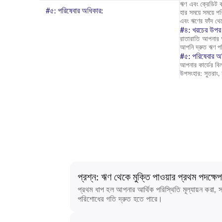
ঋণ এবং ক্রেডিট ক
#৫: পরিষেবার অধিকার:
হার সময়ে সময়ে 
এবং ঋণের ফাঁদ থেক
#৪: খরচের উপর 
রাতারাতি আপনার আ
আপনি দ্রুত ঋণ 
#৫: পরিষেবার অ
আপনার কার্ডের বি
উপসংহার: সুতরাং
প্রশ্ন: ঋণ থেকে মুক্তি পাওয়ার প্রথম পদক্ষে
প্রথম ধাপ হল আপনার আর্থিক পরিস্থিতি মূল্যায়ন করা,
পরিশোধের গতি দ্রুত হতে পারে।