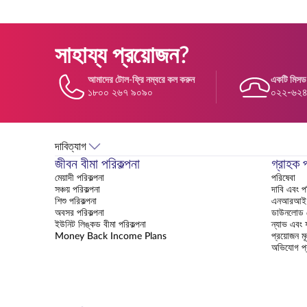
সাহায্য প্রয়োজন?
আমাদের টোল-ফ্রি নম্বরে কল করুন
একটি মিসড
১৮০০ ২৬৭ ৯০৯০
০২২-৬২
দাবিত্যাগ
জীবন বীমা পরিকল্পনা
গ্রাহক 
মেয়াদী পরিকল্পনা
পরিষেবা
সঞ্চয় পরিকল্পনা
দাবি এবং 
শিশু পরিকল্পনা
এনআরআই ক
অবসর পরিকল্পনা
ডাউনলোড সে
ইউনিট লিঙ্কড বীমা পরিকল্পনা
ন্যাভ এবং ফ
Money Back Income Plans
প্রয়োজন মূ
অভিযোগ প্