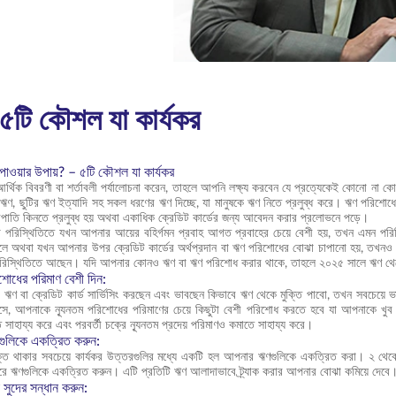
 ৫টি কৌশল যা কার্যকর
পাওয়ার উপায়? – ৫টি কৌশল যা কার্যকর
থিক বিবরণী বা শর্তাবলী পর্যালোচনা করেন, তাহলে আপনি লক্ষ্য করবেন যে প্রত্যেকেই কোনো না কোনো
হ ঋণ, ছুটির ঋণ ইত্যাদি সহ সকল ধরণের ঋণ দিচ্ছে, যা মানুষকে ঋণ নিতে প্রলুব্ধ করে। ঋণ পরিশোধ
্রপাতি কিনতে প্রলুব্ধ হয় অথবা একাধিক ক্রেডিট কার্ডের জন্য আবেদন করার প্রলোভনে পড়ে।
ো পরিস্থিতিতে যখন আপনার আয়ের বহির্গমন প্রবাহ আগত প্রবাহের চেয়ে বেশী হয়, তখন এমন পরিস্থ
লে অথবা যখন আপনার উপর ক্রেডিট কার্ডের অর্থপ্রদান বা ঋণ পরিশোধের বোঝা চাপানো হয়, তখ
স্থিতিতে আছেন। যদি আপনার কোনও ঋণ বা ঋণ পরিশোধ করার থাকে, তাহলে ২০২৫ সালে ঋণ থেকে ব
শোধের পরিমাণ বেশী দিন:
 বা ক্রেডিট কার্ড সার্ভিসিং করছেন এবং ভাবছেন কিভাবে ঋণ থেকে মুক্তি পাবো, তখন সবচেয়ে ভ
সে, আপনাকে ন্যূনতম পরিশোধের পরিমাণের চেয়ে কিছুটা বেশী পরিশোধ করতে হবে যা আপনাকে খুব 
 সাহায্য করে এবং পরবর্তী চক্রে ন্যূনতম প্রদেয় পরিমাণও কমাতে সাহায্য করে।
ুলিকে একত্রিত করুন:
্ত থাকার সবচেয়ে কার্যকর উত্তরগুলির মধ্যে একটি হল আপনার ঋণগুলিকে একত্রিত করা। ২ থেকে
ে ঋণগুলিকে একত্রিত করুন। এটি প্রতিটি ঋণ আলাদাভাবে ট্র্যাক করার আপনার বোঝা কমিয়ে দেবে
সুদের সন্ধান করুন: