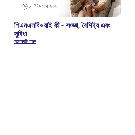
১০ মিনিট পড়া হয়েছে
পিএমএসবিওয়াই কী - সংজ্ঞা, বৈশিষ্ট্য এবং
সুবিধা
প্রবন্ধটি পড়ুন