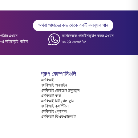
অথবা আমাদের কাছ থেকে একটি কলব্যাক পান
াঠান এখানে
আমাদেরকে হোয়াটসঅ্যাপ করুন এখানে
 লাইব্রেট পাঠান
৯০২৯০০৬৫৭৫
গ্রুপ কোম্পানিগুলি
এসবিআই
এসবিআই অনলাইন
এসবিআই জেনারেল ইন্স্যুরেন্স
এসবিআই কার্ড
এসবিআই মিউচুয়াল ফান্ড
এসবিআই ক্যাপিটাল
এসবিআই গ্লোবাল
এসবিআই ডিএফএইচআই