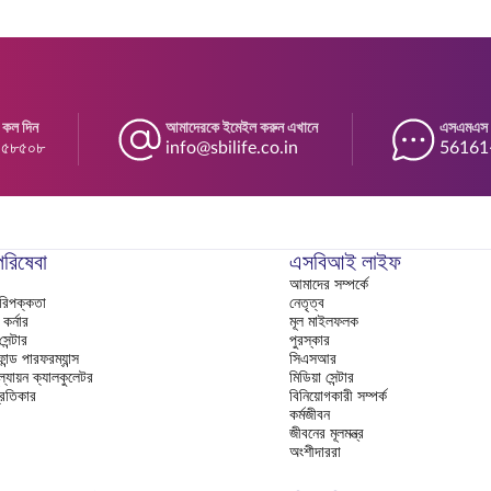
 কল দিন
আমাদেরকে ইমেইল করুন এখানে
এসএমএস প
৪৫৮৫০৮
info@sbilife.co.in
56161-এ
পরিষেবা
এসবিআই লাইফ
আমাদের সম্পর্কে
পরিপক্কতা
নেতৃত্ব
র্নার
মূল মাইলফলক
ন্টার
পুরস্কার
ান্ড পারফরম্যান্স
সিএসআর
ল্যায়ন ক্যালকুলেটর
মিডিয়া সেন্টার
রতিকার
বিনিয়োগকারী সম্পর্ক
কর্মজীবন
জীবনের মূলমন্ত্র
অংশীদাররা