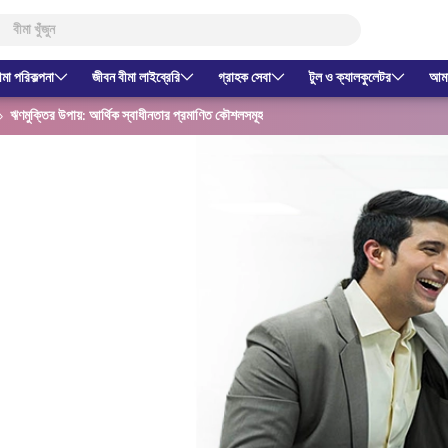
ীমা পরিকল্পনা
জীবন বীমা লাইব্রেরি
গ্রাহক সেবা
টুল ও ক্যালকুলেটর
আমাদ
ঋণমুক্তির উপায়: আর্থিক স্বাধীনতার প্রমাণিত কৌশলসমূহ