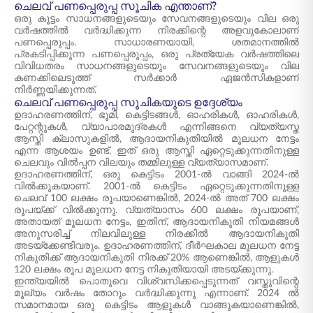
ചെലവ് പണപ്പെരുപ്പ സൂചിക എന്താണ്?
ഒരു കൂട്ടം സാധനങ്ങളുടെയും സേവനങ്ങളുടെയും വില ഒരു
വർഷത്തിൽ വർദ്ധിക്കുന്ന നിരക്കിന്റെ അളവുകോലാണ്
പണപ്പെരുപ്പം. സാധാരണയായി, ശതമാനത്തിൽ
പ്രകടിപ്പിക്കുന്ന പണപ്പെരുപ്പം, ഒരു പ്രത്യേക വർഷത്തിലെ
വിവിധതരം സാധനങ്ങളുടെയും സേവനങ്ങളുടെയും വില
കണക്കിലെടുത്ത് സർക്കാർ ഏജൻസികളാണ്
നിർണ്ണയിക്കുന്നത്.
ചെലവ് പണപ്പെരുപ്പ സൂചികയുടെ ഉദ്ദേശ്യം
ഉദാഹരണത്തിന്, ഭൂമി, കെട്ടിടങ്ങൾ, ഓഹരികൾ, ഓഹരികൾ,
പേറ്റന്റുകൾ, വ്യാപാരമുദ്രകൾ എന്നിങ്ങനെ വ്യത്യസ്ത
ആസ്തി ക്ലാസുകളിൽ, ആദായനികുതിയിൽ മൂലധന നേട്ടം
എന്ന ആശയം ഉണ്ട്, ഇത് ഒരു ആസ്തി ഏറ്റെടുക്കുന്നതിനുള്ള
ചെലവും വിൽപ്പന വിലയും തമ്മിലുള്ള വ്യത്യാസമാണ്.
ഉദാഹരണത്തിന്, ഒരു കെട്ടിടം 2001-ൽ വാങ്ങി 2024-ൽ
വിൽക്കുകയാണ്. 2001-ൽ കെട്ടിടം ഏറ്റെടുക്കുന്നതിനുള്ള
ചെലവ് 100 ലക്ഷം രൂപയാണെങ്കിൽ, 2024-ൽ അത് 700 ലക്ഷം
രൂപയ്ക്ക് വിൽക്കുന്നു. വ്യത്യാസം 600 ലക്ഷം രൂപയാണ്,
അതായത് മൂലധന നേട്ടം, ഇതിന്, ആദായനികുതി നിയമങ്ങൾ
അനുസരിച്ച് നിലവിലുള്ള നിരക്കിൽ ആദായനികുതി
അടയ്ക്കേണ്ടിവരും. ഉദാഹരണത്തിന്, ദീർഘകാല മൂലധന നേട്ട
നികുതിക്ക് ആദായനികുതി നിരക്ക് 20% ആണെങ്കിൽ, ആളുകൾ
120 ലക്ഷം രൂപ മൂലധന നേട്ട നികുതിയായി അടയ്ക്കുന്നു.
ഇന്ത്യയിൽ പൊതുവെ വിശ്വസിക്കപ്പെടുന്നത് വസ്തുവിന്റെ
മൂല്യം വർഷം തോറും വർദ്ധിക്കുന്നു എന്നാണ്. 2024 ൽ
സമാനമായ ഒരു കെട്ടിടം ആളുകൾ വാങ്ങുകയാണെങ്കിൽ,