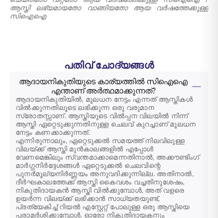
ചെയ്തതോ വിറ്റതോ ആയ വർഷത്തേക്കുള്ള സിഐഐ
/
ആസ്തി ലഭ്യമായതോ വാങ്ങിയതോ ആയ വർഷത്തേക്കുള്ള
സിഐഐ
പതിവ് ചോദ്യങ്ങൾ
ആദായനികുതിയുടെ കാര്യത്തിൽ സിഐഐ
എന്താണ് അർത്ഥമാക്കുന്നത്?
ആദായനികുതിയിൽ, മൂലധന നേട്ടം എന്നത് ആസ്തികൾ
വിൽക്കുന്നതിലൂടെ ലഭിക്കുന്ന ഒരു വരുമാന
സ്രോതസ്സാണ്. ആസ്തിയുടെ വിൽപ്പന വിലയിൽ നിന്ന്
ആസ്തി ഏറ്റെടുക്കുന്നതിനുള്ള ചെലവ് കുറച്ചാണ് മൂലധന
നേട്ടം കണക്കാക്കുന്നത്.
എന്നിരുന്നാലും, ഏറ്റെടുക്കൽ സമയത്ത് നിലവിലുള്ള
വിലയ്ക്ക് ആസ്തി മുൻകാലങ്ങളിൽ എപ്പോൾ
വേണമെങ്കിലും സ്വന്തമാക്കാമെന്നതിനാൽ, അക്കൗണ്ടിംഗ്
മാർഗ്ഗനിർദ്ദേശങ്ങൾ ഏറ്റെടുക്കൽ ചെലവിന്റെ
പുനർമൂല്യനിർണ്ണയം അനുവദിക്കുന്നില്ല. അതിനാൽ,
ദീർഘകാലത്തേക്ക് ആസ്തി കൈവശം വച്ചതിനുശേഷം,
നികുതിദായകൻ ആസ്തി വിൽക്കുമ്പോൾ, അത് വളരെ
ഉയർന്ന വിലയ്ക്ക് ലഭിക്കാൻ സാധ്യതയുണ്ട്,
പ്രത്യേകിച്ച് റിയൽ എസ്റ്റേറ്റ് പോലുള്ള ഒരു ആസ്തിയെ
പരാമർശിക്കുമ്പോൾ. ഓരോ നികുതിദായകനും