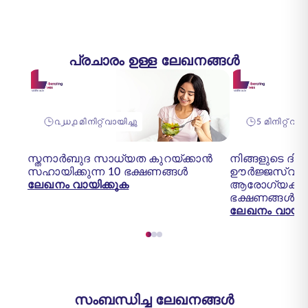
പ്രചാരം ഉള്ള ലേഖനങ്ങൾ
൨൰൧ മിനിറ്റ് വായിച്ചു
5 മിനിറ്റ് വ
സ്തനാർബുദ സാധ്യത കുറയ്ക്കാൻ
നിങ്ങളുടെ ദി
സഹായിക്കുന്ന 10 ഭക്ഷണങ്ങൾ
ഊർജ്ജസ്വലമാക
ലേഖനം വായിക്കുക
ആരോഗ്യകരമ
ഭക്ഷണങ്ങൾ
ലേഖനം വായിക
സംബന്ധിച്ച ലേഖനങ്ങൾ