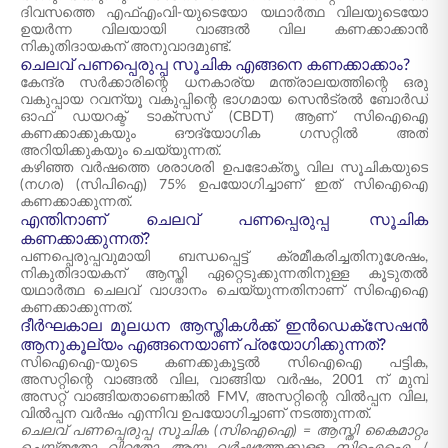
ദിവസത്തെ എഫ്എംവി-യുടെയോ യഥാർത്ഥ വിലയുടെയോ
ഉയർന്ന വിലയായി വാങ്ങൽ വില കണക്കാക്കാൻ
നികുതിദായകന് അനുവാദമുണ്ട്.
ചെലവ് പണപ്പെരുപ്പ സൂചിക എങ്ങനെ കണക്കാക്കാം?
കേന്ദ്ര സർക്കാരിന്റെ ധനകാര്യ മന്ത്രാലയത്തിന്റെ ഒരു
വകുപ്പായ റവന്യൂ വകുപ്പിന്റെ ഭാഗമായ സെൻട്രൽ ബോർഡ്
ഓഫ് ഡയറക്ട് ടാക്സസ് (CBDT) ആണ് സിഐഐ
കണക്കാക്കുകയും ഔദ്യോഗിക ഗസറ്റിൽ അത്
അറിയിക്കുകയും ചെയ്യുന്നത്.
കഴിഞ്ഞ വർഷത്തെ ശരാശരി ഉപഭോക്തൃ വില സൂചികയുടെ
(നഗര) (സിപിഐ) 75% ഉപയോഗിച്ചാണ് ഇത് സിഐഐ
കണക്കാക്കുന്നത്.
എന്തിനാണ് ചെലവ് പണപ്പെരുപ്പ സൂചിക
കണക്കാക്കുന്നത്?
പണപ്പെരുപ്പവുമായി ബന്ധപ്പെട്ട് ക്രമീകരിച്ചതിനുശേഷം,
നികുതിദായകന് ആസ്തി ഏറ്റെടുക്കുന്നതിനുള്ള കൂടുതൽ
യഥാർത്ഥ ചെലവ് വാഗ്ദാനം ചെയ്യുന്നതിനാണ് സിഐഐ
കണക്കാക്കുന്നത്.
ദീർഘകാല മൂലധന ആസ്തികൾക്ക് ഇൻഡെക്സേഷൻ
ആനുകൂല്യം എങ്ങനെയാണ് പ്രയോഗിക്കുന്നത്?
സിഐഐ-യുടെ കണക്കുകൂട്ടൽ സിഐഐ പട്ടിക,
അസറ്റിന്റെ വാങ്ങൽ വില, വാങ്ങിയ വർഷം, 2001 ന് മുമ്പ്
അസറ്റ് വാങ്ങിയതാണെങ്കിൽ FMV, അസറ്റിന്റെ വിൽപ്പന വില,
വിൽപ്പന വർഷം എന്നിവ ഉപയോഗിച്ചാണ് നടത്തുന്നത്.
ചെലവ് പണപ്പെരുപ്പ സൂചിക (സിഐഐ) = ആസ്തി കൈമാറ്റം