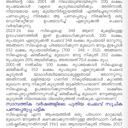
അതിന്റെ വില 2001 ൽ നിലവിലുണ്ടായിരുന്ന 100 ലക്ഷം
രൂപയേക്കാൾ വളരെ കൂടുതലായിരിക്കും. അതിനാൽ,
ന്യായമായ ഒരു മൂല്യനിർണ്ണയത്തിൽ എത്തിച്ചേരുന്നതിന്,
പണപ്പെരുപ്പ നിരക്കോ ആ പണപ്പെരുപ്പ നിരക്കിന്റെ ഒരു
ഡെറിവേറ്റീവോ ഉപയോഗിച്ച് ഏറ്റെടുക്കൽ ചെലവ്
വർദ്ധിക്കുന്നു.
2023-24 ലെ സിഐഐ 348 ആണ്. മുകളിലുള്ള
ഉദാഹരണത്തിൽ ഇത് ഉപയോഗിക്കുമ്പോൾ, 100 ലക്ഷം
രൂപയുടെ ഏറ്റെടുക്കൽ ചെലവ് 348 ലക്ഷം രൂപയായി മാറുന്നു.
അങ്ങനെ, സിഐഐ പ്രയോഗിക്കുന്ന മൂലധന നേട്ടം ഇപ്പോൾ
352 ലക്ഷം രൂപയായിരിക്കും (700 – 348 = 352). അങ്ങനെ,
സിഐഐ ക്രമീകരിച്ച മൂലധന നേട്ട നികുതി 352 ലക്ഷം
രൂപയുടെ 20% ആയിരിക്കും, അതായത് 70.4 ലക്ഷം രൂപ.
2001-ൽ നൽകിയ 100 ലക്ഷം രൂപയേക്കാൾ സിഐഐ
ക്രമീകരിച്ച 352 ലക്ഷം രൂപയുടെ ഏറ്റെടുക്കൽ ചെലവ്
കൂടുതൽ യാഥാർത്ഥ്യബോധമുള്ളതായി തോന്നുന്നു.
അതിനാൽ, ലളിതമായ ഗണിത നികുതിയേക്കാൾ കുറഞ്ഞ
മൂലധന നേട്ട നികുതി കൂടുതൽ യുക്തിസഹമാണ്. അതിനാൽ,
സിഐഐ ഉപയോഗിക്കുന്നതിന്റെ പ്രധാന ലക്ഷ്യം
പണപ്പെരുപ്പത്തിനനുസരിച്ച് ക്രമീകരിച്ച മൂലധന നേട്ടങ്ങളുടെ
കൂടുതൽ ന്യായമായ വിലയിരുത്തൽ നൽകുക എന്നതാണ്.
സാമ്പത്തിക വർഷങ്ങളിലെ പുതിയ ചെലവ് സൂചിക
പണപ്പെരുപ്പ പട്ടിക
സിഐഐ എന്ന ആശയത്തിൽ ഒരു പ്രധാന മാറ്റമായി,
മൂലധന നേട്ടങ്ങൾ കണക്കാക്കുന്നതിനുള്ള അടിസ്ഥാന വർഷം
പരിഷ്കരിക്കുന്നതിനായി 1961 ലെ ആദായനികുതി നിയമം 2017