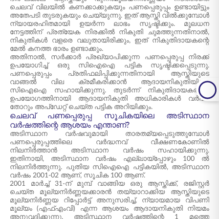
ചെലവ് വിലയിൽ കണക്കാക്കുകയും പണപ്പെരുപ്പം ഉണ്ടായിട്ടും
അതേപടി തുടരുകയും ചെയ്യുന്നു. ഇത് ആസ്തി വിൽക്കുമ്പോൾ
ന്യായരഹിതമായി ഉയർന്ന ലാഭം സൃഷ്ടിക്കും. മൂലധന
നേട്ടത്തിന് പ്രത്യേക നിരക്കിൽ നികുതി ചുമത്തുന്നതിനാൽ,
നികുതികൾ വളരെ വലുതായിരിക്കും, ഇത് നികുതിദായകന്റെ
മേൽ കനത്ത ഭാരം ഉണ്ടാക്കും.
അതിനാൽ, സർക്കാർ പ്രഖ്യാപിക്കുന്ന പണപ്പെരുപ്പ നിരക്ക്
ഉപയോഗിച്ച് ഒരു സിഐഐ പട്ടിക സൃഷ്ടിക്കപ്പെടുന്നു.
പണപ്പെരുപ്പം പ്രതിഫലിപ്പിക്കുന്നതിനായി ആസ്തിയുടെ
വാങ്ങൽ വില ക്രമീകരിക്കാൻ ആദായനികുതിയിലെ
സിഐഐ സഹായിക്കുന്നു. തുടർന്ന് നികുതിദായകരുടെ
ഉപയോഗത്തിനായി ആദായനികുതി അധികാരികൾ വർഷം
തോറും അപ്ഡേറ്റ് ചെയ്ത പട്ടിക അറിയിക്കും.
ചെലവ് പണപ്പെരുപ്പ സൂചികയിലെ അടിസ്ഥാന
വർഷത്തിന്റെ ആശയം എന്താണ്?
അടിസ്ഥാന വർഷവുമായി താരതമ്യപ്പെടുത്തുമ്പോൾ
പണപ്പെരുപ്പത്തിലെ വർദ്ധനവ് വീക്ഷണകോണിൽ
നിലനിർത്താൻ അടിസ്ഥാന വർഷം സഹായിക്കുന്നു.
ഇതിനായി, അടിസ്ഥാന വർഷം എല്ലായ്പ്പോഴും 100 ൽ
നിലനിർത്തുന്നു. പുതിയ സിഐഐ പട്ടികയിൽ, അടിസ്ഥാന
വർഷം 2001-02 ആണ്, സൂചിക 100 ആണ്.
2001 മാർച്ച് 31-ന് മുമ്പ് വാങ്ങിയ ഒരു ആസ്തിക്ക്, രജിസ്റ്റർ
ചെയ്ത മൂല്യനിർണ്ണയക്കാരൻ തയ്യാറാക്കിയ ആസ്തിയുടെ
മൂല്യനിർണ്ണയ റിപ്പോർട്ട് അനുസരിച്ച്, ന്യായമായ വിപണി
മൂല്യം (എഫ്എംവി) എന്ന ആശയം ആദായനികുതി നിയമം
അനുവദിക്കുന്നു. അടിസ്ഥാന വർഷത്തിന്റെ 1 മത്തെ