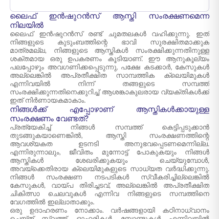
ലൈഫ് ഇൻഷുറൻസ് ആസ്തി സംരക്ഷണമെന്ന
നിലയിൽ
ലൈഫ് ഇൻഷുറൻസ് രണ്ട് ചുമതലകൾ വഹിക്കുന്നു. ഇത്
നിങ്ങളുടെ കുടുംബത്തിന്റെ ഭാവി സുരക്ഷിതമാക്കുക
മാത്രമല്ല, നിങ്ങളുടെ ആസ്തികൾ സംരക്ഷിക്കുന്നതിനുള്ള
ശക്തമായ ഒരു ഉപകരണം കൂടിയാണ്. ഈ ആനുകൂല്യം
പലപ്പോഴും അവഗണിക്കപ്പെടുന്നു, പക്ഷേ കടക്കാർ, കേസുകൾ
അല്ലെങ്കിൽ അപ്രതീക്ഷിത സാമ്പത്തിക ക്ലെയിമുകൾ
എന്നിവയിൽ നിന്ന് തങ്ങളുടെ സമ്പത്ത്
സംരക്ഷിക്കുന്നതിനെക്കുറിച്ച് ആശങ്കാകുലരായ വ്യക്തികൾക്ക്
ഇത് നിർണായകമാകാം.
നിങ്ങൾക്ക് എപ്പോഴാണ് ആസ്തികൾക്കായുള്ള
സംരക്ഷണം വേണ്ടത്?
പ്രത്യേകിച്ച് നിങ്ങൾ സമ്പത്ത് കെട്ടിപ്പടുക്കാൻ
തുടങ്ങുകയാണെങ്കിൽ, ആസ്തി സംരക്ഷണത്തിന്റെ
ആവശ്യകത ഉടനടി അനുഭവപ്പെടണമെന്നില്ല.
എന്നിരുന്നാലും, ജീവിതം മുന്നോട്ട് പോകുകയും നിങ്ങൾ
ആസ്തികൾ ശേഖരിക്കുകയും ചെയ്യുമ്പോൾ,
അവയ്‌ക്കെതിരായ ക്ലെയിമുകളുടെ സാധ്യത വർദ്ധിക്കുന്നു.
നിങ്ങൾ സംരക്ഷണ നടപടികൾ സ്വീകരിച്ചില്ലെങ്കിൽ
കേസുകൾ, വായ്പ തിരിച്ചടവ്, അല്ലെങ്കിൽ അപ്രതീക്ഷിത
ചികിത്സാ ചെലവുകൾ എന്നിവ നിങ്ങളുടെ സമ്പത്തിനെ
വേഗത്തിൽ ഇല്ലാതാക്കും.
ഒരു ഉദാഹരണം നോക്കാം. വർഷങ്ങളായി കഠിനാധ്വാനം