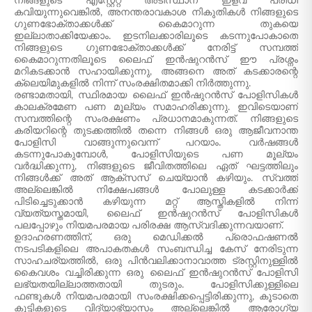
നിങ്ങളുടെ എസ്റ്റേറ്റ് അടിസ്ഥാന ഇളവ് പരിധി
കവിയുന്നുവെങ്കിൽ, അനന്തരാവകാശ നികുതികൾ നിങ്ങളുടെ
ഗുണഭോക്താക്കൾക്ക് കൈമാറുന്ന തുകയെ
ഇല്ലാതാക്കിയേക്കാം. ഇടനിലക്കാരിലൂടെ കടന്നുപോകാതെ
നിങ്ങളുടെ ഗുണഭോക്താക്കൾക്ക് നേരിട്ട് സമ്പത്ത്
കൈമാറുന്നതിലൂടെ ലൈഫ് ഇൻഷുറൻസ് ഈ പ്രശ്നം
മറികടക്കാൻ സഹായിക്കുന്നു, അങ്ങനെ അത് കടക്കാരന്റെ
ക്ലെയിമുകളിൽ നിന്ന് സംരക്ഷിതമാക്കി നിർത്തുന്നു.
രണ്ടാമതായി, സ്ഥിരമായ ലൈഫ് ഇൻഷുറൻസ് പോളിസികൾ
കാലക്രമേണ പണ മൂല്യം സമാഹരിക്കുന്നു. ഇവിടെയാണ്
സമ്പത്തിന്റെ സംരക്ഷണം പ്രധാനമാകുന്നത്. നിങ്ങളുടെ
കരിയറിന്റെ തുടക്കത്തിൽ തന്നെ നിങ്ങൾ ഒരു ആജീവനാന്ത
പോളിസി വാങ്ങുന്നുവെന്ന് പറയാം. വർഷങ്ങൾ
കടന്നുപോകുമ്പോൾ, പോളിസിയുടെ പണ മൂല്യം
വർദ്ധിക്കുന്നു, നിങ്ങളുടെ ജീവിതത്തിലെ ഏത് ഘട്ടത്തിലും
നിങ്ങൾക്ക് അത് ആക്‌സസ് ചെയ്യാൻ കഴിയും. സ്വത്ത്
അല്ലെങ്കിൽ നിക്ഷേപങ്ങൾ പോലുള്ള കടക്കാർക്ക്
പിടിച്ചെടുക്കാൻ കഴിയുന്ന മറ്റ് ആസ്തികളിൽ നിന്ന്
വ്യത്യസ്തമായി, ലൈഫ് ഇൻഷുറൻസ് പോളിസികൾ
പലപ്പോഴും നിയമപരമായ പരിരക്ഷ ആസ്വദിക്കുന്നവയാണ്.
ഉദാഹരണത്തിന്, ഒരു മെഡിക്കൽ പ്രൊഫഷണൽ
നടപടികളിലെ അപാകതകൾ സംബന്ധിച്ച കേസ് നേരിടുന്ന
സാഹചര്യത്തിൽ, ഒരു പിൻവലിക്കാനാവാത്ത ട്രസ്റ്റിനുള്ളിൽ
കൈവശം വച്ചിരിക്കുന്ന ഒരു ലൈഫ് ഇൻഷുറൻസ് പോളിസി
ലഭ്യതയില്ലാത്തതായി തുടരും. പോളിസിക്കുള്ളിലെ
ഫണ്ടുകൾ നിയമപരമായി സംരക്ഷിക്കപ്പെട്ടിരിക്കുന്നു, കൂടാതെ
കുട്ടികളുടെ വിദ്യാഭ്യാസം അല്ലെങ്കിൽ ആരോഗ്യ