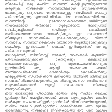
ചെയ്ത് സ്വത്ത്, ഓഹരികൾ, ബോണ്ടുകൾ എന്നിവയിൽ
നിക്ഷേപിച്ച് ഒരു ചെറിയ സമ്പത്ത് കെട്ടിപ്പടുത്തിട്ടുണ്ടെന്ന്
കരുതുക. നിങ്ങൾക്ക് സാമ്പത്തികമായി സുരക്ഷിതത്വം
തോന്നുന്നു, ഒരുപക്ഷേ നേരത്തെയുള്ള വിരമിക്കൽ പോലും
പരിഗണിക്കുന്നു. എന്നാൽ ജീവിതം പ്രവചനാതീതമായിരിക്കാം.
സ്വത്തിന്റെ ഉടമസ്ഥാവകാശത്തെച്ചൊല്ലിയുള്ള
നിയമപരമായ തർക്കമോ ഗുരുതരമായ ആശുപത്രി
ബില്ലുകളിലേക്ക് നയിക്കുന്ന മെഡിക്കൽ
അടിയന്തരാവസ്ഥയോ സങ്കൽപ്പിക്കുക. ഈ സംഭവങ്ങൾ
നിങ്ങളുടെ സാമ്പത്തികം ഇല്ലാതാക്കുകയും നിങ്ങൾ
സമ്പാദിച്ച സമ്പത്ത് കൈവശം വയ്ക്കാൻ ബുദ്ധിമുട്ടാക്കുകയും
ചെയ്യും. ഇവിടെയാണ് ലൈഫ് ഇൻഷുറൻസ് അസറ്റ്
പരിരക്ഷ വരുന്നത്.
ഡോക്ടർമാർ, ബിസിനസ്സ് ഉടമകൾ, സംരംഭകർ തുടങ്ങിയ
പ്രൊഫഷണലുകൾക്ക് കേസുകളും കടക്കാരുടെ
അവകാശവാദങ്ങളും ഒരു ആശങ്കയായിരിക്കാവുന്ന
ഇന്ത്യയിൽ, ഒരു ആസ്തി സംരക്ഷണ പദ്ധതി
അത്യാവശ്യമാണ്. കടക്കാർക്കും കോടതികൾക്കും
എളുപ്പത്തിൽ സ്പർശിക്കാൻ കഴിയാത്ത രീതിയിൽ നിങ്ങളുടെ
സമ്പത്ത് നിക്ഷേപിക്കുന്നതിലൂടെ നിങ്ങളുടെ സാമ്പത്തിക ഭാവി
സുരക്ഷിതമാക്കാൻ ആസ്തി സംരക്ഷണം നിങ്ങളെ
അനുവദിക്കുന്നു.
ഇത് നേടാനുള്ള പ്രാഥമിക മാർഗം ഒരു സ്ഥിരം ലൈഫ്
ഇൻഷുറൻസ് പോളിസിയാണ്. മരണ ആനുകൂല്യം മാത്രം
നൽകുന്ന ടേം ലൈഫ് ഇൻഷുറൻസിൽ നിന്ന് വ്യത്യസ്തമായി,
സ്ഥിരം ലൈഫ് ഇൻഷുറൻസ് കാലക്രമേണ പണ മൂല്യം
ശേഖരിക്കുന്നു. നിങ്ങളുടെ ജീവിതകാലത്ത് ഈ പണ മൂല്യം