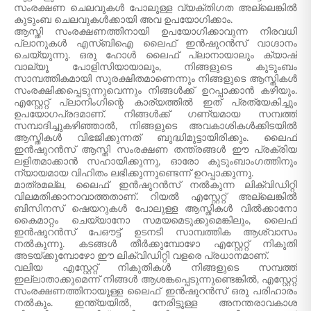
സംരക്ഷണ ചെലവുകൾ പോലുള്ള വ്യക്തിഗത അല്ലെങ്കിൽ
കുടുംബ ചെലവുകൾക്കായി അവ ഉപയോഗിക്കാം.
ആസ്തി സംരക്ഷണത്തിനായി ഉപയോഗിക്കാവുന്ന നിരവധി
പ്ലാനുകൾ എസ്‌ബി‌ഐ ലൈഫ് ഇൻഷുറൻസ് വാഗ്ദാനം
ചെയ്യുന്നു. ഒരു ഹോൾ ലൈഫ് പ്ലാനായാലും ക്യാഷ്
വാല്യൂ പോളിസിയായാലും, നിങ്ങളുടെ കുടുംബം
സാമ്പത്തികമായി സുരക്ഷിതമാണെന്നും നിങ്ങളുടെ ആസ്തികൾ
സംരക്ഷിക്കപ്പെടുന്നുവെന്നും നിങ്ങൾക്ക് ഉറപ്പാക്കാൻ കഴിയും.
എസ്റ്റേറ്റ് പ്ലാനിംഗിന്റെ കാര്യത്തിൽ ഇത് പ്രത്യേകിച്ചും
ഉപയോഗപ്രദമാണ്. നിങ്ങൾക്ക് ഗണ്യമായ സമ്പത്ത്
സമ്പാദിച്ചുകഴിഞ്ഞാൽ, നിങ്ങളുടെ അവകാശികൾക്കിടയിൽ
ആസ്തികൾ വിഭജിക്കുന്നത് ബുദ്ധിമുട്ടായിരിക്കും. ലൈഫ്
ഇൻഷുറൻസ് ആസ്തി സംരക്ഷണ തന്ത്രങ്ങൾ ഈ പ്രക്രിയ
ലളിതമാക്കാൻ സഹായിക്കുന്നു, ഓരോ കുടുംബാംഗത്തിനും
ന്യായമായ വിഹിതം ലഭിക്കുന്നുണ്ടെന്ന് ഉറപ്പാക്കുന്നു.
മാത്രമല്ല, ലൈഫ് ഇൻഷുറൻസ് നൽകുന്ന ലിക്വിഡിറ്റി
വിലമതിക്കാനാവാത്തതാണ്. റിയൽ എസ്റ്റേറ്റ് അല്ലെങ്കിൽ
ബിസിനസ് ഷെയറുകൾ പോലുള്ള ആസ്തികൾ വിൽക്കാനോ
കൈമാറ്റം ചെയ്യാനോ സമയമെടുക്കുമെങ്കിലും, ലൈഫ്
ഇൻഷുറൻസ് പേഔട്ട് ഉടനടി സാമ്പത്തിക ആശ്വാസം
നൽകുന്നു. കടങ്ങൾ തീർക്കുമ്പോഴോ എസ്റ്റേറ്റ് നികുതി
അടയ്ക്കുമ്പോഴോ ഈ ലിക്വിഡിറ്റി വളരെ പ്രധാനമാണ്.
വലിയ എസ്റ്റേറ്റ് നികുതികൾ നിങ്ങളുടെ സമ്പത്ത്
ഇല്ലാതാക്കുമെന്ന് നിങ്ങൾ ആശങ്കപ്പെടുന്നുണ്ടെങ്കിൽ, എസ്റ്റേറ്റ്
സംരക്ഷണത്തിനായുള്ള ലൈഫ് ഇൻഷുറൻസ് ഒരു പരിഹാരം
നൽകും. ഇന്ത്യയിൽ, നേരിട്ടുള്ള അനന്തരാവകാശ