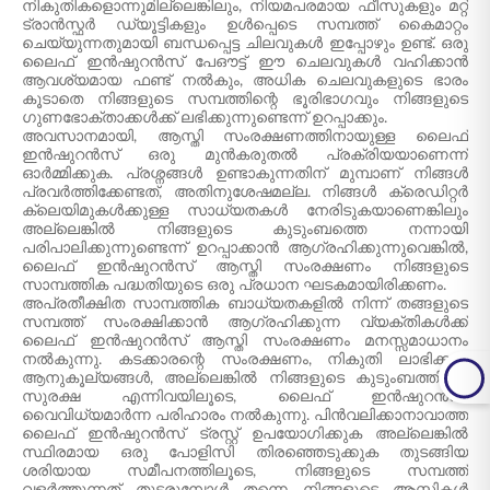
നികുതികളൊന്നുമില്ലെങ്കിലും, നിയമപരമായ ഫീസുകളും മറ്റ്
ട്രാൻസ്ഫർ ഡ്യൂട്ടികളും ഉൾപ്പെടെ സമ്പത്ത് കൈമാറ്റം
ചെയ്യുന്നതുമായി ബന്ധപ്പെട്ട ചിലവുകൾ ഇപ്പോഴും ഉണ്ട്. ഒരു
ലൈഫ് ഇൻഷുറൻസ് പേഔട്ട് ഈ ചെലവുകൾ വഹിക്കാൻ
ആവശ്യമായ ഫണ്ട് നൽകും, അധിക ചെലവുകളുടെ ഭാരം
കൂടാതെ നിങ്ങളുടെ സമ്പത്തിന്റെ ഭൂരിഭാഗവും നിങ്ങളുടെ
ഗുണഭോക്താക്കൾക്ക് ലഭിക്കുന്നുണ്ടെന്ന് ഉറപ്പാക്കും.
അവസാനമായി, ആസ്തി സംരക്ഷണത്തിനായുള്ള ലൈഫ്
ഇൻഷുറൻസ് ഒരു മുൻകരുതൽ പ്രക്രിയയാണെന്ന്
ഓർമ്മിക്കുക. പ്രശ്നങ്ങൾ ഉണ്ടാകുന്നതിന് മുമ്പാണ് നിങ്ങൾ
പ്രവർത്തിക്കേണ്ടത്, അതിനുശേഷമല്ല. നിങ്ങൾ ക്രെഡിറ്റർ
ക്ലെയിമുകൾക്കുള്ള സാധ്യതകൾ നേരിടുകയാണെങ്കിലും
അല്ലെങ്കിൽ നിങ്ങളുടെ കുടുംബത്തെ നന്നായി
പരിപാലിക്കുന്നുണ്ടെന്ന് ഉറപ്പാക്കാൻ ആഗ്രഹിക്കുന്നുവെങ്കിൽ,
ലൈഫ് ഇൻഷുറൻസ് ആസ്തി സംരക്ഷണം നിങ്ങളുടെ
സാമ്പത്തിക പദ്ധതിയുടെ ഒരു പ്രധാന ഘടകമായിരിക്കണം.
അപ്രതീക്ഷിത സാമ്പത്തിക ബാധ്യതകളിൽ നിന്ന് തങ്ങളുടെ
സമ്പത്ത് സംരക്ഷിക്കാൻ ആഗ്രഹിക്കുന്ന വ്യക്തികൾക്ക്
ലൈഫ് ഇൻഷുറൻസ് ആസ്തി സംരക്ഷണം മനസ്സമാധാനം
നൽകുന്നു. കടക്കാരന്റെ സംരക്ഷണം, നികുതി ലാഭിക്കൽ
ആനുകൂല്യങ്ങൾ, അല്ലെങ്കിൽ നിങ്ങളുടെ കുടുംബത്തിന്റെ
സുരക്ഷ എന്നിവയിലൂടെ, ലൈഫ് ഇൻഷുറൻസ്
വൈവിധ്യമാർന്ന പരിഹാരം നൽകുന്നു. പിൻവലിക്കാനാവാത്ത
ലൈഫ് ഇൻഷുറൻസ് ട്രസ്റ്റ് ഉപയോഗിക്കുക അല്ലെങ്കിൽ
സ്ഥിരമായ ഒരു പോളിസി തിരഞ്ഞെടുക്കുക തുടങ്ങിയ
ശരിയായ സമീപനത്തിലൂടെ, നിങ്ങളുടെ സമ്പത്ത്