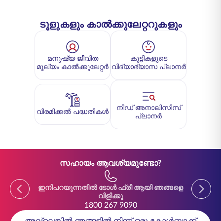
ടൂളുകളും കാൽക്കുലേറ്ററുകളും
മനുഷ്യ ജീവിത
കുട്ടികളുടെ
മൂല്യം കാൽക്കുലേറ്റർ
വിദ്യാഭ്യാസ പ്ലാനർ
നീഡ് അനാലിസിസ്
വിരമിക്കൽ പദ്ധതികൾ
പ്ലാനർ
സഹായം ആവശ്യമുണ്ടോ?
Previous
Previou
ഇനിപറയുന്നതിൽ ടോൾ ഫ്രീ ആയി ഞങ്ങളെ
ഇനിപ
വിളിക്കൂ
1800 267 9090
അല്ലെങ്കിൽ ഞങ്ങളിൽ നിന്ന് ഒരു കോൾബാക്ക്