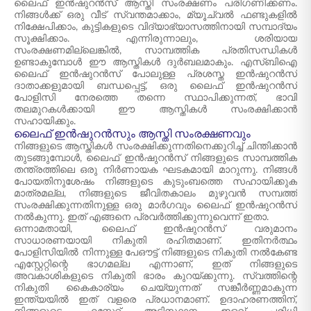
ലൈഫ് ഇൻഷുറൻസ് ആസ്തി സംരക്ഷണം പരിഗണിക്കണം.
നിങ്ങൾക്ക് ഒരു വീട് സ്വന്തമാക്കാം, മ്യൂച്വൽ ഫണ്ടുകളിൽ
നിക്ഷേപിക്കാം, കുട്ടികളുടെ വിദ്യാഭ്യാസത്തിനായി സമ്പാദ്യം
സൂക്ഷിക്കാം. എന്നിരുന്നാലും, ശരിയായ
സംരക്ഷണമില്ലെങ്കിൽ, സാമ്പത്തിക പ്രതിസന്ധികൾ
ഉണ്ടാകുമ്പോൾ ഈ ആസ്തികൾ ദുർബലമാകും. എസ്‌ബി‌ഐ
ലൈഫ് ഇൻഷുറൻസ് പോലുള്ള പ്രശസ്ത ഇൻഷുറൻസ്
ദാതാക്കളുമായി ബന്ധപ്പെട്ട്, ഒരു ലൈഫ് ഇൻഷുറൻസ്
പോളിസി നേരത്തെ തന്നെ സ്ഥാപിക്കുന്നത്, ഭാവി
തലമുറകൾക്കായി ഈ ആസ്തികൾ സംരക്ഷിക്കാൻ
സഹായിക്കും.
ലൈഫ് ഇൻഷുറൻസും ആസ്തി സംരക്ഷണവും
നിങ്ങളുടെ ആസ്തികൾ സംരക്ഷിക്കുന്നതിനെക്കുറിച്ച് ചിന്തിക്കാൻ
തുടങ്ങുമ്പോൾ, ലൈഫ് ഇൻഷുറൻസ് നിങ്ങളുടെ സാമ്പത്തിക
തന്ത്രത്തിലെ ഒരു നിർണായക ഘടകമായി മാറുന്നു. നിങ്ങൾ
പോയതിനുശേഷം നിങ്ങളുടെ കുടുംബത്തെ സഹായിക്കുക
മാത്രമല്ല, നിങ്ങളുടെ ജീവിതകാലം മുഴുവൻ സമ്പത്ത്
സംരക്ഷിക്കുന്നതിനുള്ള ഒരു മാർഗവും ലൈഫ് ഇൻഷുറൻസ്
നൽകുന്നു. ഇത് എങ്ങനെ പ്രവർത്തിക്കുന്നുവെന്ന് ഇതാ.
ഒന്നാമതായി, ലൈഫ് ഇൻഷുറൻസ് വരുമാനം
സാധാരണയായി നികുതി രഹിതമാണ്. ഇതിനർത്ഥം
പോളിസിയിൽ നിന്നുള്ള പേഔട്ട് നിങ്ങളുടെ നികുതി നൽകേണ്ട
എസ്റ്റേറ്റിന്റെ ഭാഗമല്ല എന്നാണ്, ഇത് നിങ്ങളുടെ
അവകാശികളുടെ നികുതി ഭാരം കുറയ്ക്കുന്നു. സ്വത്തിന്റെ
നികുതി കൈകാര്യം ചെയ്യുന്നത് സങ്കീർണ്ണമാകുന്ന
ഇന്ത്യയിൽ ഇത് വളരെ പ്രധാനമാണ്. ഉദാഹരണത്തിന്,