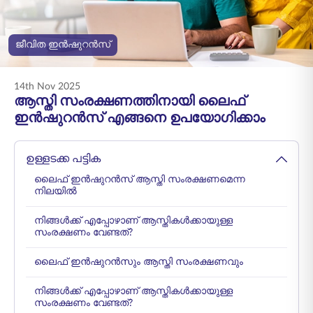
ENGLISH
ജീവിത ഇൻഷുറൻസ്
ഓൺലൈനായി
പ്രീമിയം അടയ്ക്കുക
വാങ്ങുക
14th Nov 2025
1800 267 9090
ആസ്തി സംരക്ഷണത്തിനായി ലൈഫ്
ഇൻഷുറൻസ് എങ്ങനെ ഉപയോഗിക്കാം
ഉള്ളടക്ക പട്ടിക
ലൈഫ് ഇൻഷുറൻസ് ആസ്തി സംരക്ഷണമെന്ന
നിലയിൽ
നിങ്ങൾക്ക് എപ്പോഴാണ് ആസ്തികൾക്കായുള്ള
സംരക്ഷണം വേണ്ടത്?
ലൈഫ് ഇൻഷുറൻസും ആസ്തി സംരക്ഷണവും
നിങ്ങൾക്ക് എപ്പോഴാണ് ആസ്തികൾക്കായുള്ള
സംരക്ഷണം വേണ്ടത്?