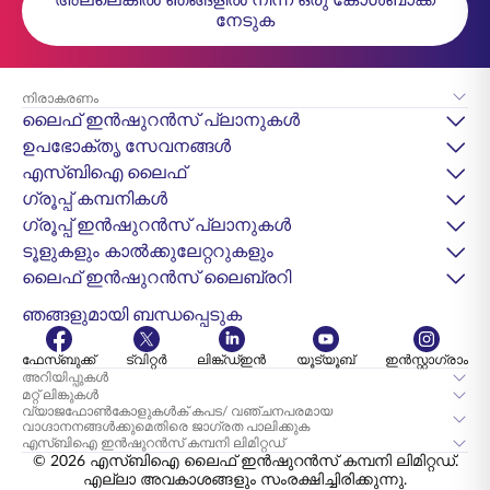
നേടുക
നിരാകരണം
ലൈഫ് ഇൻഷുറൻസ് പ്ലാനുകൾ
ഉപഭോക്തൃ സേവനങ്ങൾ
എസ്‌ബിഐ ലൈഫ്
ഗ്രൂപ്പ് കമ്പനികൾ
ഗ്രൂപ്പ് ഇൻഷുറൻസ് പ്ലാനുകൾ
ടൂളുകളും കാൽക്കുലേറ്ററുകളും
ലൈഫ് ഇൻഷുറൻസ് ലൈബ്രറി
ഞങ്ങളുമായി ബന്ധപ്പെടുക
ഫേസ്ബുക്ക്
ട്വിറ്റർ
ലിങ്ക്ഡ്ഇൻ
യൂട്യൂബ്
ഇൻസ്റ്റാഗ്രാം
അറിയിപ്പുകൾ
മറ്റ് ലിങ്കുകൾ
വ്യാജഫോൺകോളുകൾക് കപട/ വഞ്ചനപരമായ
വാഗ്ദാനനങ്ങൾക്കുമെതിരെ ജാഗ്രത പാലിക്കുക
എസ്‌ബി‌ഐ ഇൻഷുറൻസ് കമ്പനി ലിമിറ്റഡ്
© 2026 എസ്‌ബിഐ ലൈഫ് ഇൻഷുറൻസ് കമ്പനി ലിമിറ്റഡ്.
എല്ലാ അവകാശങ്ങളും സംരക്ഷിച്ചിരിക്കുന്നു.