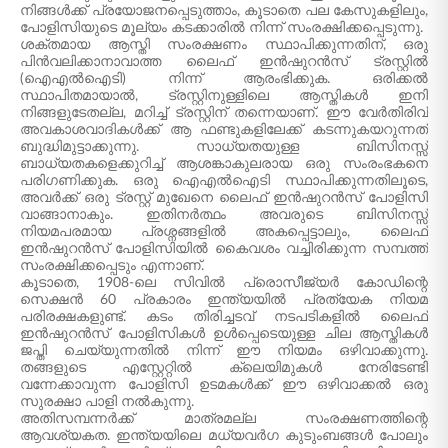
നിങ്ങൾക്ക് പ്രയോജനപ്പെടുത്താം, കൂടാതെ പല കേസുകളിലും,
പോളിസിയുടെ മൂല്യം കടക്കാരിൽ നിന്ന് സംരക്ഷിക്കപ്പെടുന്നു.
ശക്തമായ ആസ്തി സംരക്ഷണം സ്ഥാപിക്കുന്നതിന്, ഒരു
പിൻവലിക്കാനാവാത്ത ലൈഫ് ഇൻഷുറൻസ് ട്രസ്റ്റിൽ
(ഐഎൽഐടി) നിന്ന് ആരംഭിക്കുക. ഒരിക്കൽ
സ്ഥാപിതമായാൽ, ട്രസ്റ്റിനുള്ളിലെ ആസ്തികൾ ഇനി
നിങ്ങളുടേതല്ല, മറിച്ച് ട്രസ്റ്റിന് തന്നെയാണ്. ഈ വേർതിരിവ്
അവകാശവാദികൾക്ക് ആ ഫണ്ടുകളിലേക്ക് കടന്നുകയറുന്നത്
ബുദ്ധിമുട്ടാക്കുന്നു. സാധ്യതയുള്ള ബിസിനസ്സ്
ബാധ്യതകളെക്കുറിച്ച് ആശങ്കാകുലരായ ഒരു സംരംഭകനെ
പരിഗണിക്കുക. ഒരു ഐഎൽഐടി സ്ഥാപിക്കുന്നതിലൂടെ,
അവർക്ക് ഒരു ട്രസ്റ്റ് മുഖേനെ ലൈഫ് ഇൻഷുറൻസ് പോളിസി
വാങ്ങാനാകും. ഇതിനർത്ഥം അവരുടെ ബിസിനസ്സ്
നിയമപരമായ പ്രശ്നങ്ങളിൽ അകപ്പെട്ടാലും, ലൈഫ്
ഇൻഷുറൻസ് പോളിസിയിൽ കൈവശം വച്ചിരിക്കുന്ന സമ്പത്ത്
സംരക്ഷിക്കപ്പെടും എന്നാണ്.
കൂടാതെ, 1908-ലെ സിവിൽ പ്രൊസീജ്യർ കോഡിന്റെ
സെക്ഷൻ 60 പ്രകാരം ഇന്ത്യയിൽ പ്രത്യേക നിയമ
പരിരക്ഷകളുണ്ട്. കടം തിരിച്ചടവ് നടപടികളിൽ ലൈഫ്
ഇൻഷുറൻസ് പോളിസികൾ ഉൾപ്പെടെയുള്ള ചില ആസ്തികൾ
ജപ്തി ചെയ്യുന്നതിൽ നിന്ന് ഈ നിയമം ഒഴിവാക്കുന്നു.
തങ്ങളുടെ എസ്റ്റേറ്റിൽ ക്ലെയിമുകൾ നേരിടേണ്ടി
വന്നേക്കാവുന്ന പോളിസി ഉടമകൾക്ക് ഈ ഒഴിവാക്കൽ ഒരു
സുരക്ഷാ പാളി നൽകുന്നു.
അതിസമ്പന്നർക്ക് മാത്രമല്ല സംരക്ഷണത്തിന്റെ
ആവശ്യകത. ഇന്ത്യയിലെ മധ്യവർഗ കുടുംബങ്ങൾ പോലും