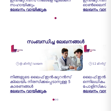
ഇൻഷുറൻസ് നിങ്ങളെ എങ്ങനെ
ഇൻഷുറൻസ് പ്
സഹായിക്കും
ഓൺലൈനിൽ അ
ലേഖനം വായിക്കുക
ലേഖനം വായിക
സംബന്ധിച്ച ലേഖനങ്ങൾ
൫ മിനിറ്റ് വായന
12 മിനിറ്റ് 
നിങ്ങളുടെ ലൈഫ് ഇൻഷുറൻസ്
ലൈഫ് ഇൻഷുറൻ
ക്ലെയിം നിരസിക്കപ്പെടാനുള്ള 5
ഒന്നിലധികം
കാരണങ്ങൾ
പോളിസികൾ എ
ലേഖനം വായിക്കുക
ലേഖനം വായിക