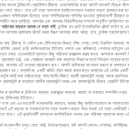
াদের অনন্য ইন্টারনেট প্রোটোকল ঠিকানা, ওয়েবসাইটের মধ্যে আপনি কতগুলি লিঙ্কে ক্লিক 
তথ্য পেতে পারে। তবে এই তথ্য আপনাকে ব্যক্তিগতভাবে সনাক্ত করতে ব্যবহার করা হব
কজন পলিসিধারক হিসেবে; অন্য পলিসিধারকের পলিসির আওতায় সুবিধাভোগী বীমাকৃত ব্যক্তি
্পর্কিত অন্য ব্যক্তি), আপনার এবং আপনার নির্ভরশীলদের সম্পর্কে সংগৃহীত ব্যক্তিগত তথ্
 পাঠানোর মাধ্যমে আমরা যে তথ্য পাই:
কুকিজ হল ছোট ইলেকট্রনিক টেক্সট ফাইল যা এমন 
্য আপনার ব্রাউজার রিসেট করার বিকল্প আপনার কাছে আছে; তবে, কুকিজ প্রত্যাখ্যান/রি
নাম; ঠিকানা; ই-মেইল এবং টেলিফোনের বিবরণ; লিঙ্গ; পেশা; পেশা; বৈবাহিক অবস্থা; পারি
 ড্রাইভিং রেকর্ড; ছবি; কর্মসংস্থানের ইতিহাস, দক্ষতা এবং অভিজ্ঞতা; পেশাদার লাইসেন্স এব
ত্ত তথ্য: ওয়েবসাইটে প্রদত্ত কিছু পরিষেবা অ্যাক্সেস করার জন্য, আপনাকে অবশ্যই 
প্রযোজ্য হয়), এবং স্বেচ্ছায় সরবরাহ করা অন্যান্য বিবরণের মতো নিবন্ধন তথ্যের জ
জন্য, আপনার এই তথ্যের প্রয়োজন হবে। আপনি অবিলম্বে সংশোধন করতে বা অপসারণ কর
যে প্রয়োজন হয়। অন্যদিকে, একটি অডিট ট্রেল বজায় রাখার জন্য আমাদের এই ডেটার একট
র্তৃক জারি করা পরিচয়পত্র; পাসপোর্টের বিবরণ; স্থায়ী অ্যাকাউন্ট নম্বর; অথবা ড্রাইভার
াংক অ্যাকাউন্ট বা অন্যান্য আর্থিক অ্যাকাউন্ট নম্বর এবং অ্যাকাউন্টের বিবরণ; ক্রেডিট ইত
শারীরিক বা মানসিক বা চিকিৎসা অবস্থা; স্বাস্থ্যের অবস্থা; আঘাত বা অক্ষমতা সম্পর্কিত তথ
 এবং চিকিৎসার ইতিহাস।
্য এবং এর সহযোগী সংস্থাগুলির মাধ্যমে, আমরা কিছু ব্যক্তিগতভাবে অ-শনাক্তযোগ্য 
 নিজেই এই ধরনের অ-শনাক্তযোগ্য তথ্য সংরক্ষণ করতে পারে অথবা এই তথ্য এসবিআই লাই
া যেতে পারে। এই প্ল্যাটফর্মটি আপনাকে কাস্টমাইজড অফার এবং পরিষেবা প্রদানের জন্য 
কে সংবেদনশীল তথ্য পেতে পারি, উদাহরণস্বরূপ, যদি আপনি কোনও পেশাদার, বাণিজ্যিক, রাজ