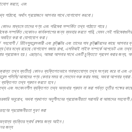
গাযোগ করতে, এবং
থ্য পাঠাবো, অর্থাৎ প্রয়োজনে আপনার সাথে যোগাযোগ করবো।
 কোনও মাধ্যমে তাদের পণ্য এবং পরিষেবা সম্পর্কিত তথ্য পাঠাতে পারে।
ষেবা-সম্পর্কিত যেকোনও কার্যকলাপের জন্য ব্যবহার করতে পারি, যেমন সেই পরিষেবাগুল
কে অবহিত করা বা যোগাযোগ করা।
হযোগী / রিইনস্যুরেন্সকারী এবং কন্ট্রাক্টর এবং তাদের সাব কন্ট্রাক্টরদের কাছে আপনার
ন্য (যার মধ্যে রয়েছে যোগাযোগ বজায় রাখা, এসবিআই লাইফ সম্পর্কে আপডেট এবং তথ্য 
চলার প্রয়োজন হয়। এছাড়াও, আমরা আপনার সাথে একটি চুক্তিতে প্রবেশ করার জন্য, অথ
় সংক্রান্ত তথ্য ব্যতীত) কোনও ব্যক্তিগতভাবে শনাক্তযোগ্য তথ্য সংগ্রহ করে না এ
ুরেন্স পলিসি/আমাদের পণ্য কেনার সময় বা লেনদেন শুরু করার সময়, অথবা আপনার দ্বা
 ব্যক্তিগত তথ্য প্রদান করতে হবে।
ং সংবেদনশীল ব্যক্তিগত তথ্য অন্যথায় প্রদান না করা পর্যন্ত তৃতীয় পক্ষের কাছে প
সরকারি অনুরোধ, অথবা প্রথাগত অনুশীলনের প্রয়োজনীয়তা সরাসরি বা আমাদের সহযোগী / ব্য
রহণের প্রয়োজনীয়তা পূরণ করা
ান্য ব্যক্তির স্বার্থ রক্ষার জন্য আইন।
নের জন্য