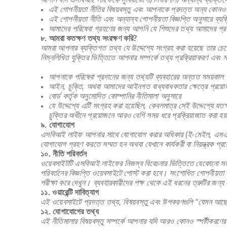
আপনি যদি এসবিআই লাইফকে সুবিধাভোগী/নির্ভরশীল/অন্যান্য ব্যক্তিদে
এই গোপনীয়তা নীতির বিষয়বস্তু এবং আপনাকে প্রদত্ত অন্য কোনও প
এই গোপনীয়তা নীতি এবং অন্যান্য গোপনীয়তা বিজ্ঞপ্তি অনুসারে ব্
আমাদের পরিষেবা গ্রহণের জন্য আপনি যে শিশুদের তথ্য আমাদের প্র
৮. আমরা কতক্ষণ তথ্য সংরক্ষণ করি?
আমরা আপনার ব্যক্তিগত তথ্য যে উদ্দেশ্যে সংগ্রহ করা হয়েছে তার চেয়
নিম্নলিখিত যুক্তির ভিত্তিতে আপনার সম্পর্কে তথ্য প্রক্রিয়াকরণ এবং 
আপনাকে পরিষেবা প্রদানের জন্য তথ্যটি ব্যবহারের অন্তত সময়কাল
আইন, চুক্তি, অথবা আমাদের আইনগত বাধ্যবাধকতার ক্ষেত্রে প্রয়ো
বোর্ড কর্তৃক অনুমোদিত কোম্পানির নীতিমালা অনুসারে
যে উদ্দেশ্যে এটি সংগ্রহ করা হয়েছিল, কেবলমাত্র সেই উদ্দেশ্যে যতক্ষ
চুক্তির অধীনে প্রয়োজনে আরও বেশি সময় ধরে প্রক্রিয়াজাত করা হয
৯. যোগাযোগ
এসবিআই লাইফ আপনার সাথে যোগাযোগ করার অধিকার (ই-মেইল, এসএমএস, 
যোগাযোগ গ্রহণ করতে সম্মত হন অথবা যেখানে কার্যকরী বা নিয়ন্ত্রক 
১০. নীতি পরিবর্তন
ওয়েবসাইটটি এসবিআই লাইফের নিজস্ব বিবেচনার ভিত্তিতে যেকোনো সময় 
পরিবর্তনের বিজ্ঞপ্তি ওয়েবসাইটে পোস্ট করা হবে। সংশোধিত গোপনীয়তা
পরীক্ষা করে দেখুন। ব্যবহারকারীদের পক্ষ থেকে এই ধরনের ত্রুটির জ
১১. ওয়ারেন্টি দাবিত্যাগ
এই ওয়েবসাইটে প্রদত্ত তথ্য, বিষয়বস্তু এবং উপকরণগুলি "যেমন আছে" ভি
১২. যোগাযোগের তথ্য
এই নীতিমালার বিষয়বস্তু সম্পর্কে আপনার যদি আরও কোনও স্পষ্টীকরণের