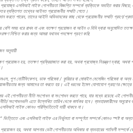
র ব্যক্তিগত তথ্য প্রদান করেন, তাহলে আপনি সম্মত হচ্ছেন:
্রযোজ্য এসবিআই লাইফ গোপনীয়তা বিজ্ঞপ্তি সম্পর্কে ব্যক্তিকে অবহিত করার বিষয়ে;
যক্তির ব্যক্তিগত তথ্যের আইনত প্রয়োজনীয় সম্মতি পেতে।
দান করতে পারেন, তাদের আইনি অভিভাবকের কাছ থেকে প্রয়োজনীয় সম্মতি গ্রহণ/প্রদা
ে বেশি সময় ধরে রাখব না এবং যতক্ষণ প্রয়োজন বা আইন ও বিধি দ্বারা অনুমোদিত ততক্ষ
সংরক্ষণ নিশ্চিত করার জন্য আমরা যথাযথ পদক্ষেপ গ্রহণ করি:
জন অনুযায়ী
ণ প্রয়োজন হয়, ততক্ষণ প্রক্রিয়াজাত করা হয়, অথবা প্রযোজ্য নিয়ন্ত্রণ দ্বারা, অথবা 
়।
পুশ নোটিফিকেশন, ডাক পরিষেবা / কুরিয়ার বা মোবাইল মেসেজিং পরিষেবা বা অন্য 
প্রয়োজনীয়তার জন্য আমাদের তা করতে হয়। এই ধরনের ইমেল যোগাযোগ গ্রহণের ক্ষেত্রে
এই গোপনীয়তা নীতি সংশোধন বা সংশোধন করতে পারে, যার মধ্যে রয়েছে এই গোপনীয়তা 
 নীতি/সংশোধনগুলি এতে উল্লেখিত তারিখ থেকে কার্যকর হবে। ব্যবহারকারীদের অনুরোধ কর
ন্য এসবিআই লাইফ কোনও পরিস্থিতিতেই দায়ী থাকবে না।
ত্তিতে এবং এসবিআই লাইফ এর নির্ভুলতা বা সম্পূর্ণতা সম্পর্কে কোনও স্পষ্ট বা অন্তর্নি
 প্রয়োজন হয়, অথবা আপনার ডেটা গোপনীয়তার অধিকার বা ব্যবহারের শর্তাবলী সম্পর্ক