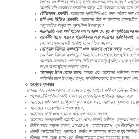
বিপণন অংশীদারের মাধ্যমে বীমার জন্য আবেদন করেন। এছাড়াও,
আপনি যদি স্বেচ্ছায় আমাদের কাছে এটি সরবরাহ করেন তবে আমর
টেলিফোন রেকর্ডিং:
আমাদের প্রতিনিধি এবং কল সেন্টারে করা ট
ছবি এবং ভিডিও রেকর্ডিং:
আমাদের বীমা বা অন্যান্য ব্যবসায়িক ক
অনুমোদিত অন্যান্য প্রাসঙ্গিক উদ্দেশ্যে।
জালিয়াতি এবং অর্থ পাচার সহ অপরাধ তদন্ত বা প্রতিরোধের জন
মার্কেটিং পছন্দ, গ্রাহক প্রতিক্রিয়া এবং জরিপের প্রতিক্রিয়া:
আপন
কোনও স্বেচ্ছাসেবী জরিপে সাড়া দিতে পারেন।
সোশ্যাল মিডিয়া অ্যাকাউন্ট এবং অ্যাপস থেকে তথ্য:
আপনি যখন 
সোশ্যাল মিডিয়া অ্যাকাউন্ট আইডি এবং প্রোফাইল ছবি। যদি 
আপনার অন্যান্য সোশ্যাল মিডিয়া অ্যাকাউন্ট(গুলি) থেকে ব্য
তথ্য অন্তর্ভুক্ত থাকতে পারে।
অন্যান্য উৎস থেকে তথ্য:
আমরা এবং আমাদের পরিষেবা প্রদানক
সর্বজনীনভাবে উপলব্ধ তথ্য, বাণিজ্যিকভাবে উপলব্ধ উৎস এবং 
৩. তথ্যের ব্যবহার
আপনার কাছ থেকে আমরা যে কোনও তথ্য সংগ্রহ করি তা বিভিন্ন উদ্দেশ্যে ব
ওয়েবসাইট পরিদর্শনকারী সকল ব্যবহারকারীকে পরিষেবা প্রদান করা
আমাদের অভিজ্ঞতা ব্যক্তিগতকৃত করার জন্য, আপনার প্রদত্ত ব্যক্ত
আমাদের ওয়েবসাইট উন্নত করতে,
আমাদের পণ্য এবং গ্রাহক পরিষেবা উন্নত করতে,
আমাদের ব্যবহারকারী আইডি এবং পাসওয়ার্ডের অধীনে, অনুরোধ করা লে
নির্দিষ্ট সময় অন্তর ইমেল, এসএমএস, হোয়াটসঅ্যাপ, পুশ বিজ্ঞপ্তি প
একটি প্রতিযোগিতা, প্রচারণা, জরিপ বা অন্যান্য সাইট বা ব্যবসায়িক ব
বিক্রয় বন্ধ করার জন্য এবং বিক্রয়োত্তর তথ্য সংগ্রহের জন্য,