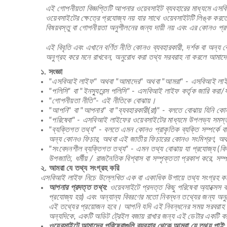
এই গোপনীয়তা বিজ্ঞপ্তিটি আপনার ওয়েবসাইট ব্যবহারের মাধ্যমে এসবি
ওয়েবসাইটের ক্ষেত্রে প্রযোজ্য নয় যার সাথে ওয়েবসাইটটি লিঙ্ক করত
বিষয়বস্তু বা গোপনীয়তা অনুশীলনের জন্য দায়ী নয় এবং এর কোনও প
এই বিবৃতি এবং এখানে বর্ণিত নীতি কোনও ব্যবহারকারী, দর্শক বা অন্
অনুগ্রহ করে মনে রাখবেন, অনুরোধ করা তথ্য সরবরাহ না করলে আমাদের
১. সংজ্ঞা
"এসবিআই লাইফ" অথবা "আমাদের" অথবা "আমরা" - এসবিআই লাইফ ইন
"পলিসি" বা "ইনস্যুরেন্স পলিসি" - এসবিআই লাইফ কর্তৃক জারি করা/য
"গোপনীয়তা নীতি"- এই নীতিকে বোঝায়।
"আপনি" বা "আপনার" বা "ব্যবহারকারী(রা)" - বলতে বোঝায় যিনি ক
"পরিষেবা" - এসবিআই লাইফের ওয়েবসাইটের মাধ্যমে উপলভ্য সমস্
"ব্যক্তিগত তথ্য" - বলতে এমন কোনও প্রাকৃতিক ব্যক্তি সম্পর্কে বা ত
অন্য কোনও ফিচার, অথবা এই জাতীয় ফিচারের কোনও সংমিশ্রণ, অথব
"সংবেদনশীল ব্যক্তিগত তথ্য" - এমন তথ্য বোঝায় যা প্রযোজ্য (কিন্তু
উপজাতি, ধর্মীয় / রাজনৈতিক বিশ্বাস বা সম্পৃক্ততা প্রকাশ করে, সম্
২. আমরা যে তথ্য সংগ্রহ করি
এসবিআই লাইফ নিচে উল্লেখিত এক বা একাধিক উপায়ে তথ্য সংগ্রহ ক
আপনার প্রদত্ত তথ্য:
ওয়েবসাইটে প্রদত্ত কিছু পরিষেবা অ্যাক্সে
প্রযোজ্য হয়) এবং অন্যান্য বিবরণের মতো নিবন্ধন তথ্যের জন্য অন
এই তথ্যের প্রয়োজন হবে। আপনি যদি এই নিবন্ধনের সময় সরবরাহ কর
অন্যদিকে, একটি অডিট ট্রেইল বজায় রাখার জন্য এই ডেটার একটি ক
ওয়েবসাইটে আমাদের পরিষেবাগুলি ব্যবহার থেকে আমরা যে তথ্য পাই: