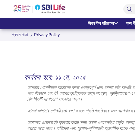
Skip to Main Content
Open Accessibility Menu
Search Bar
জীবন বীমা পরিকল্পনা
গ্রুপ ব
প্রধান পাতা
Privacy Policy
কার্যকর হবে: ১১ মে, ২০২৫
আপনার গোপনীয়তা আমাদের কাছে গুরুত্বপূর্ণ এবং আমরা চাই আপনি 
পরে কীভাবে এবং কী ধরণের ব্যক্তিগত তথ্য সংগ্রহ, প্রক্রিয়াকরণ এব
বিজ্ঞপ্তিটি মনোযোগ সহকারে পড়ুন।
আমরা আপনার গোপনীয়তা রক্ষা করতে প্রতিশ্রুতিবদ্ধ এবং আপনার দ্বার
আমাদের ওয়েবসাইট ব্যবহার করার সময় অথবা ওয়েবসাইট কর্তৃক প্রদত
করতে হতে পারে। পরিষেবা এবং সুযোগ-সুবিধাগুলি প্রাসঙ্গিক থাকে এ