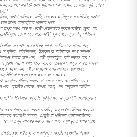
করেন, ওয়েবসাইটে দেখা পৃষ্ঠাগুলি এবং আপনি যে ওয়েব পৃষ্ঠা থেকে
ে না।
, অথবা দাবিদার; সাক্ষী; ব্রোকার বা নিযুক্ত প্রতিনিধি; অথবা
যের মধ্যে অন্তর্ভুক্ত থাকতে পারে:
তথ্য ধারণ করে যা একটি ওয়েবসাইট ব্যবহারকারীর পছন্দ এবং
সেট/মুছে ফেলা হলে ওয়েবসাইট দ্বারা প্রদত্ত কিছু পরিষেবা
বারিক অবস্থা; জন্ম তারিখ; আমাদের সিস্টেমে পাসওয়ার্ড;
ং সংযুক্তি; পলিসিধারক, বীমাকৃত বা দাবিদারের সাথে সম্পর্ক;
নিবন্ধন করতে হবে এবং একটি অ্যাকাউন্ট তৈরি করতে হবে।
ন্য অনুরোধ করি যা আপনাকে ব্যক্তিগতভাবে সনাক্ত করতে সক্ষম
তে পারেন যদি এই নিবন্ধনের সময় সরবরাহ করা তথ্য
ি অনুলিপি বা লগ সংরক্ষণ করতে হতে পারে।
 বা অন্যান্য পরিচয় নম্বর, যা সময়ে সময়ে সংশোধিত হয়।
িহাস এবং ক্রেডিট স্কোর; সম্পদ; আয়; এবং অন্যান্য আর্থিক
্য; সম্পাদিত চিকিৎসা পদ্ধতি; ব্যক্তিগত অভ্যাস (উদাহরণস্বরূপ,
তথ্য গ্রহণ এবং সংরক্ষণ করি। এই তথ্য বিভিন্ন প্রযুক্তি
ফের সহযোগী সংস্থা, এজেন্ট বা পরিষেবা প্রদানকারীদের
এই ধরনের তথ্য ব্যবহার করতে পারে এবং অন্যান্য তথ্যের সাথে
নৈতিক, ধর্মীয় বা সম্প্রদায়গত সংগঠনের তৃতীয় পক্ষের