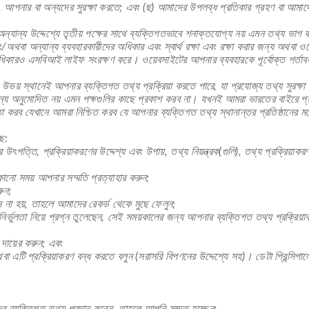
ির, আপনার বা অন্যদের সুরক্ষা করতে; এবং (ছ) আমাদের উপলব্ধ প্রতিকার গ্রহণ বা আমা
ং অন্যান্য উদ্দেশ্যে তৃতীয় পক্ষের সাথে ব্যক্তিগতভাবে শনাক্তযোগ্য নয় এমন তথ্য ভা
া অন্যান্য ব্যবহারকারীদের অধিকার এবং স্বার্থ রক্ষা এবং রক্ষা করার জন্য অথবা ওয়ে
ধিকারও এসবিআই লাইফ সংরক্ষণ করে। ওয়েবসাইটের আপনার ব্যবহারকে পূর্বোক্ত শর্তাবল
় স্থানেই আপনার ব্যক্তিগত তথ্য প্রক্রিয়া করতে পারে, যা প্রযোজ্য তথ্য সুরক্ষা আ
ন্য অনুমোদিত নয় এমন পক্ষগুলির কাছে প্রকাশ করব না। যখনই আমরা ভারতের বাইরে প্র
করব যেখানে আমরা নিশ্চিত করব যে আপনার ব্যক্তিগত তথ্য স্থানান্তর প্রতিষ্ঠানের মতো 
ে:
উৎপত্তি, প্রক্রিয়াকরণের উদ্দেশ্য এবং উপায়, তথ্য নিয়ন্ত্রক(গুলি), তথ্য প্রক্রিয়া
োনো সময় আপনার সম্মতি প্রত্যাহার করুন;
ুন;
 না হয়, তাহলে আমাদের রেকর্ড থেকে মুছে ফেলুন;
নির্ভুলতা নিয়ে প্রশ্ন তুলেছেন, সেই সময়কালের জন্য আপনার ব্যক্তিগত তথ্য প্রক্রিয়
 দায়ের করুন; এবং
এটি প্রক্রিয়াকরণ বন্ধ করতে বলুন (সরাসরি বিপণনের উদ্দেশ্যে সহ)। ডেটা প্রিন্সিপা