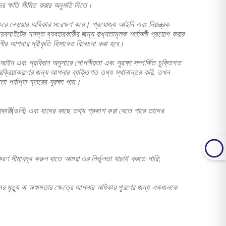
দের ক্ষতি সীমিত করার অনুমতি দিতে।
গ করে নেওয়ার অধিকার সংরক্ষণ করে। প্রযোজ্য আইনি এবং নিয়ন্ত্রক
বসাইটের সমস্ত ব্যবহারকারীর জন্য বাধ্যতামূলক শর্তাবলী প্রয়োগ করার
ীর আপনার স্বীকৃতি হিসাবেও বিবেচনা করা হবে।
ইন এবং প্রবিধান অনুসারে গোপনীয়তা এবং সুরক্ষা সম্পর্কিত চুক্তিগত
ক্রিয়াকরণের জন্য আপনার ব্যক্তিগত তথ্য স্থানান্তর করি, তখন
পর্যাপ্ত স্তরের সুরক্ষা পায়।
করণকারী(গুলি) এবং যাদের কাছে তথ্য প্রকাশ করা যেতে পারে তাদের
াকরণ সীমাবদ্ধ করুন যাতে আমরা এর নির্ভুলতা যাচাই করতে পারি;
লের মৃত্যু বা অক্ষমতার ক্ষেত্রে আপনার অধিকার পূরণের জন্য একজনকে