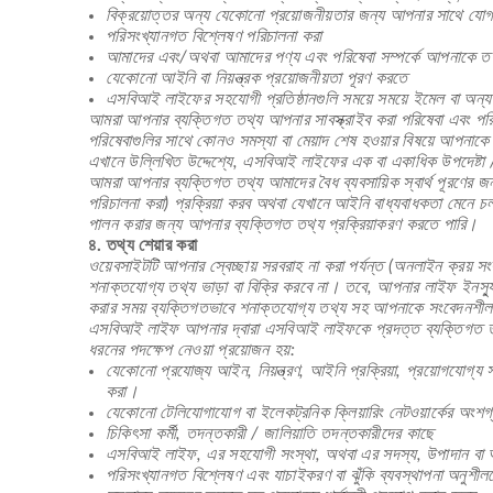
বিক্রয়োত্তর অন্য যেকোনো প্রয়োজনীয়তার জন্য আপনার সাথে যো
পরিসংখ্যানগত বিশ্লেষণ পরিচালনা করা
আমাদের এবং/অথবা আমাদের পণ্য এবং পরিষেবা সম্পর্কে আপনাকে ত
যেকোনো আইনি বা নিয়ন্ত্রক প্রয়োজনীয়তা পূরণ করতে
এসবিআই লাইফের সহযোগী প্রতিষ্ঠানগুলি সময়ে সময়ে ইমেল বা অন্য
আমরা আপনার ব্যক্তিগত তথ্য আপনার সাবস্ক্রাইব করা পরিষেবা এবং পরি
পরিষেবাগুলির সাথে কোনও সমস্যা বা মেয়াদ শেষ হওয়ার বিষয়ে আপনা
এখানে উল্লিখিত উদ্দেশ্যে, এসবিআই লাইফের এক বা একাধিক উপদেষ্টা / স
আমরা আপনার ব্যক্তিগত তথ্য আমাদের বৈধ ব্যবসায়িক স্বার্থ পূরণের জ
পরিচালনা করা) প্রক্রিয়া করব অথবা যেখানে আইনি বাধ্যবাধকতা মেনে 
পালন করার জন্য আপনার ব্যক্তিগত তথ্য প্রক্রিয়াকরণ করতে পারি।
৪. তথ্য শেয়ার করা
ওয়েবসাইটটি আপনার স্বেচ্ছায় সরবরাহ না করা পর্যন্ত (অনলাইন ক্রয
শনাক্তযোগ্য তথ্য ভাড়া বা বিক্রি করবে না। তবে, আপনার লাইফ ইনস্য
করার সময় ব্যক্তিগতভাবে শনাক্তযোগ্য তথ্য সহ আপনাকে সংবেদনশীল
এসবিআই লাইফ আপনার দ্বারা এসবিআই লাইফকে প্রদত্ত ব্যক্তিগত তথ্য এব
ধরনের পদক্ষেপ নেওয়া প্রয়োজন হয়:
যেকোনো প্রযোজ্য আইন, নিয়ন্ত্রণ, আইনি প্রক্রিয়া, প্রয়োগযোগ্য 
করা।
যেকোনো টেলিযোগাযোগ বা ইলেকট্রনিক ক্লিয়ারিং নেটওয়ার্কের অংশগ্
চিকিৎসা কর্মী, তদন্তকারী / জালিয়াতি তদন্তকারীদের কাছে
এসবিআই লাইফ, এর সহযোগী সংস্থা, অথবা এর সদস্য, উপাদান বা অন্য
পরিসংখ্যানগত বিশ্লেষণ এবং যাচাইকরণ বা ঝুঁকি ব্যবস্থাপনা অনুশীল