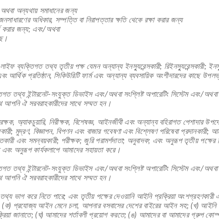
, অথবা অন্যথায় সমাধানের জন্য
াধারণের অধিকার, সম্পত্তি বা নিরাপত্তার ক্ষতি থেকে রক্ষা করার জন্য
 করার জন্য; এবং/অথবা
ছে।
ইফ ব্যক্তিগত তথ্য তৃতীয় পক্ষ যেমন অন্যান্য ইনস্যুরেন্সকারী; রিইনস্যুরেন্সকারী; ইনস্
 এবং আর্থিক প্রতিষ্ঠান, সিকিউরিটি ফার্ম এবং অন্যান্য ব্যবসায়িক অংশীদারদের কাছে উপ
ত তথ্য ইন্টারনেট-সংযুক্ত ডিভাইস এবং/অথবা সংশ্লিষ্ট অপারেটিং সিস্টেম এবং/অথবা স
াথে আপনি ঐ সরবরাহকারীদের সাথে সম্মত হন।
রক্ষক, অ্যাকচুয়ারি, নিরীক্ষক, বিশেষজ্ঞ, আইনজীবী এবং অন্যান্য বহিরাগত পেশাদার উপদেষ
কারী; মুদ্রণ, বিজ্ঞাপন, বিপণন এবং বাজার গবেষণা এবং বিশ্লেষণ পরিষেবা প্রদানকারী; আমাদ
্তকারী এবং সমন্বয়কারী; পরীক্ষক; জুরি পরামর্শদাতা; অনুবাদক; এবং অনুরূপ তৃতীয় পক্ষের
্ত এবং অনুরূপ কার্যকলাপে আমাদের সহায়তা করে।
ত তথ্য ইন্টারনেট-সংযুক্ত ডিভাইস এবং/অথবা সংশ্লিষ্ট অপারেটিং সিস্টেম এবং/অথবা স
াথে আপনি ঐ সরবরাহকারীদের সাথে সম্মত হন।
তথ্য ভাগ করে নিতে পারে; এবং তৃতীয় পক্ষের দেওয়ানি আইনি প্রক্রিয়া অংশগ্রহণকারী 
রি: (ক) প্রযোজ্য আইন মেনে চলা, আপনার বসবাসের দেশের বাইরের আইন সহ; (খ) আইনি প্
ক্রিয়া জানাতে; (ঘ) আমাদের শর্তাবলী প্রয়োগ করতে; (ঙ) আমাদের বা আমাদের গ্রুপ কোম