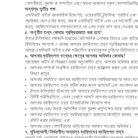
গোপনীয়তা, সুরক্ষা বা সম্পত্তি এবং/অথবা আমাদের গ্রুপ কোম্পানিগুল
অন্যান্য তৃতীয় পক্ষ
এসবিআই লাইফ ব্যবসায়িক উদ্দেশ্যে, ওয়েবসাইট ট্র্যাফিক, প্যাটার্ন এব
প্রক্রিয়া মেনে চলার জন্য, অথবা এসবিআই লাইফ এবং এর সহযোগী এবং/অথব
জন্য, ব্যক্তিগতভাবে শনাক্তযোগ্য নয় এমন তথ্য ভাগ করে নেওয়ার অ
৫. সংগৃহীত তথ্য কোথায় প্রক্রিয়াজাত করা হবে?
উপরে উল্লিখিত পক্ষগুলি ভারতের ভৌগোলিক এলাকার ভিতরে এবং বাইরে উভয
বিধিনিষেধ সাপেক্ষে। আমরা আপনার ব্যক্তিগত তথ্য প্রক্রিয়াকরণের জ
আমরা এসবিআই লাইফ দ্বারা পরিচালিত বাধ্যতামূলক চুক্তির ভিত্তিতে তা 
৬. আপনার ব্যক্তিগত তথ্যের ক্ষেত্রে আপনার অধিকার কোথায়?
প্রযোজ্য আইন বা নিয়ন্ত্রণ দ্বারা অনুমোদিত হলে, আপনার অধিকার রয়েছ
আপনার সম্পর্কে সংরক্ষিত ব্যক্তিগত তথ্য অ্যাক্সেস করুন এবং তথ্যের 
বিবরণ জানুন;
আপনার সম্মতিতে আপনার ব্যক্তিগত তথ্য প্রক্রিয়াকরণের সময় যেক
আপনার ব্যক্তিগত তথ্য সঠিক করার জন্য আপডেট এবং সংশোধন কর
উপরে উল্লিখিত উদ্দেশ্যে যদি আপনার ব্যক্তিগত তথ্য আর প্রয়োজন
নির্দিষ্ট পরিস্থিতিতে, যেমন যেখানে আপনি আপনার ব্যক্তিগত তথ্যের 
আপনার ব্যক্তিগত তথ্য ইলেকট্রনিক বিন্যাসে পান;
আমাদের এবং/অথবা প্রাসঙ্গিক তথ্য সুরক্ষা কর্তৃপক্ষের কাছে অভিযোগ
আপনার ব্যক্তিগত তথ্য প্রক্রিয়াকরণে আমাদের আপত্তি জানান, অথবা 
নমিনি করার অধিকার; এবং
আপনার তথ্য গোপনীয়তার অভিযোগের সমাধান পাওয়ার অধিকার।
৭. সুবিধাভোগী/নির্ভরশীল/অন্যান্য ব্যক্তিদের ব্যক্তিগত তথ্য