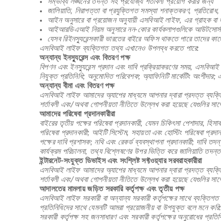
সম্ভাব্য লঙ্ঘনের তদন্ত সহ প্রযোজ্য শর্তাবলী প্রয়োগ করার জন্য
জালিয়াতি, নিরাপত্তা বা প্রযুক্তিগত সমস্যা শনাক্তকরণ, প্রতিরোধ
আইন অনুসারে বা প্রয়োজন অনুযায়ী এসবিআই লাইফ, এর গ্রাহক বা জনস
আইআরডিএআই নিয়ম অনুসারে নন-কোর কার্যকলাপগুলিকে আউটসোর্স
যেসব রিইনস্যুরেন্সকারী ভারতের বাইরে অফিস থাকতে পারে তাদের কা
এসবিআই লাইফ ব্যক্তিগত তথ্য এখানেও উপলব্ধ করতে পারে:
অন্যান্য ইনস্যুরেন্স এবং বিতরণ পক্ষ
বিপণন এবং ইনস্যুরেন্স প্রদান এবং দাবি প্রক্রিয়াকরণের সময়, এসবিআই লা
নিযুক্ত প্রতিনিধি; অনুমোদিত পরিবেশক; অ্যাফিনিটি মার্কেটিং অংশীদার;
অন্যান্য বীমা এবং বিতরণ পক্ষ
এসবিআই লাইফ আমাদের অ্যাপের মাধ্যমে আপনার দ্বারা প্রদত্ত ব্যক্তিগ
শর্তাবলী এবং/অথবা গোপনীয়তা নীতিতে উল্লেখ করা হয়েছে যেগুলির স
আমাদের পরিষেবা প্রদানকারীরা
বাইরের তৃতীয় পক্ষের পরিষেবা প্রদানকারী, যেমন চিকিৎসা পেশাদার, হিসাব
পরিষেবা প্রদানকারী; আইটি সিস্টেম, সহায়তা এবং হোস্টিং পরিষেবা প্রদান
পক্ষের দাবি প্রশাসক; নথি এবং রেকর্ড ব্যবস্থাপনা প্রদানকারী; দাবি তদন
কার্যক্রম পরিচালনা, তথ্য বিশ্লেষণের উপর ভিত্তি করে জালিয়াতি তদন
ইন্টারনেট-সংযুক্ত ডিভাইস এবং সংশ্লিষ্ট সফ্টওয়্যার সরবরাহকারীরা
এসবিআই লাইফ আমাদের অ্যাপের মাধ্যমে আপনার দ্বারা প্রদত্ত ব্যক্তিগ
শর্তাবলী এবং/অথবা গোপনীয়তা নীতিতে উল্লেখ করা হয়েছে যেগুলির স
আদালতের মামলায় জড়িত সরকারি কর্তৃপক্ষ এবং তৃতীয় পক্ষ
এসবিআই লাইফ সরকারী বা অন্যান্য সরকারী কর্তৃপক্ষের সাথে ব্যক্তিগত 
প্রতিনিধিদের সাথে যেমনটি আমরা প্রয়োজনীয় বা উপযুক্ত বলে মনে ক
সরকারী কর্তৃপক্ষ সহ জনসাধারণ এবং সরকারী কর্তৃপক্ষের অনুরোধের প্রতি