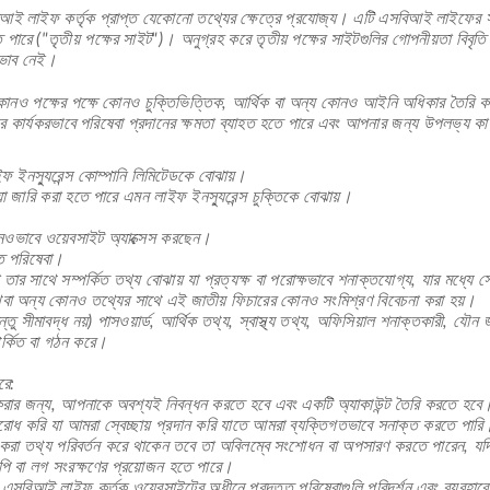
আই লাইফ কর্তৃক প্রাপ্ত যেকোনো তথ্যের ক্ষেত্রে প্রযোজ্য। এটি এসবিআই লাইফের সাথে স
ে পারে ("তৃতীয় পক্ষের সাইট")। অনুগ্রহ করে তৃতীয় পক্ষের সাইটগুলির গোপনীয়তা বিবৃ
্রভাব নেই।
য কোনও পক্ষের পক্ষে কোনও চুক্তিভিত্তিক, আর্থিক বা অন্য কোনও আইনি অধিকার তৈরি কর
 কার্যকরভাবে পরিষেবা প্রদানের ক্ষমতা ব্যাহত হতে পারে এবং আপনার জন্য উপলভ্য কার
স্যুরেন্স কোম্পানি লিমিটেডকে বোঝায়।
া জারি করা হতে পারে এমন লাইফ ইনস্যুরেন্স চুক্তিকে বোঝায়।
োনওভাবে ওয়েবসাইট অ্যাক্সেস করছেন।
ত পরিষেবা।
ার সাথে সম্পর্কিত তথ্য বোঝায় যা প্রত্যক্ষ বা পরোক্ষভাবে শনাক্তযোগ্য, যার মধ্যে স
া অন্য কোনও তথ্যের সাথে এই জাতীয় ফিচারের কোনও সংমিশ্রণ বিবেচনা করা হয়।
 সীমাবদ্ধ নয়) পাসওয়ার্ড, আর্থিক তথ্য, স্বাস্থ্য তথ্য, অফিসিয়াল শনাক্তকারী, যৌন জ
পর্কিত বা গঠন করে।
রে:
স করার জন্য, আপনাকে অবশ্যই নিবন্ধন করতে হবে এবং একটি অ্যাকাউন্ট তৈরি করতে হবে
ুরোধ করি যা আমরা স্বেচ্ছায় প্রদান করি যাতে আমরা ব্যক্তিগতভাবে সনাক্ত করতে পার
া তথ্য পরিবর্তন করে থাকেন তবে তা অবিলম্বে সংশোধন বা অপসারণ করতে পারেন, যদি না 
পি বা লগ সংরক্ষণের প্রয়োজন হতে পারে।
এসবিআই লাইফ কর্তৃক ওয়েবসাইটের অধীনে প্রদত্ত পরিষেবাগুলি পরিদর্শন এবং ব্যবহার