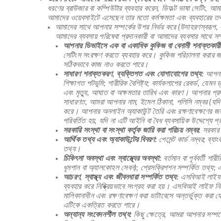
ধরণের ব্রাউজার বা কম্পিউটার ব্যবহার করেন, ডিফল্ট ভাষা সেটিং, আম
আমাদের ওয়েবসাইটে এসেছেন তার মতো কর্মক্ষমতা এবং ব্যবহারের 
আমাদের সাথে আপনার সম্পর্কের উপর নির্ভর করে (উদাহরণস্বরূপ, এ
আমাদের ব্যবসায় পরিষেবা প্রদানকারী বা আমাদের ব্যবসার সাথে সম
আপনার ডিভাইসে এক বা একাধিক কুকিজ বা বেনামী শনাক্তকারী
সেটিংস সংরক্ষণ করতে ব্যবহার করে। কুকিজ পরিচালনা করার জন
সঠিকভাবে কাজ নাও করতে পারে।
সাধারণ শনাক্তকরণ, ব্যক্তিগত এবং যোগাযোগের তথ্য:
আপনার 
শিক্ষাগত পটভূমি; শারীরিক বৈশিষ্ট্য; কার্যকলাপের রেকর্ড, যেমন
এবং মৃত্যু, আঘাত বা অক্ষমতার তারিখ এবং কারণ। আপনার প্রদ
সাধারণত, আমরা আপনার নাম, ইমেল ঠিকানা, পলিসি নম্বর (যদি 
করে। আপনার অনলাইন অ্যাকাউন্ট তৈরি এবং রক্ষণাবেক্ষণের 
পরিবর্তিত হয়, যদি না এটি আইনি বা বৈধ ব্যবসায়িক উদ্দেশ্
সরকারি সংস্থা বা সংস্থা কর্তৃক জারি করা পরিচয় নম্বর:
সরকার ক
আর্থিক তথ্য এবং অ্যাকাউন্টের বিবরণ:
পেমেন্ট কার্ড নম্বর; ব্য
তথ্য।
চিকিৎসা অবস্থা এবং স্বাস্থ্যের অবস্থা:
বর্তমান বা পূর্ববর্তী 
ধূমপান বা অ্যালকোহল সেবন); প্রেসক্রিপশন সম্পর্কিত তথ্য;
আচরণ, স্বাস্থ্য এবং জীবনধারা সম্পর্কিত তথ্য:
এসবিআই লাইফ পণ
ব্যবহার করে নিষ্ক্রিয়ভাবে সংগ্রহ করা হয়। এসবিআই লাইফ
মালিকানাধীন এবং রক্ষণাবেক্ষণ করা ডাটাবেসে অন্তর্ভুক্ত কর
এটিকে একত্রিত করতে পারে।
অন্যান্য সংবেদনশীল তথ্য:
কিছু ক্ষেত্রে, আমরা আপনার সম্পর্