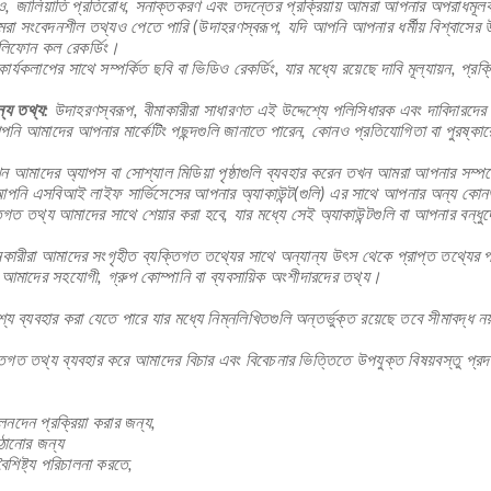
 জালিয়াতি প্রতিরোধ, সনাক্তকরণ এবং তদন্তের প্রক্রিয়ায় আমরা আপনার অপরাধমূলক র
া সংবেদনশীল তথ্যও পেতে পারি (উদাহরণস্বরূপ, যদি আপনি আপনার ধর্মীয় বিশ্বাসের উ
েলিফোন কল রেকর্ডিং।
ার্যকলাপের সাথে সম্পর্কিত ছবি বা ভিডিও রেকর্ডিং, যার মধ্যে রয়েছে দাবি মূল্যায়ন, প্র
্য তথ্য:
উদাহরণস্বরূপ, বীমাকারীরা সাধারণত এই উদ্দেশ্যে পলিসিধারক এবং দাবিদারদের স
ি আমাদের আপনার মার্কেটিং পছন্দগুলি জানাতে পারেন, কোনও প্রতিযোগিতা বা পুরষ্কারের
আমাদের অ্যাপস বা সোশ্যাল মিডিয়া পৃষ্ঠাগুলি ব্যবহার করেন তখন আমরা আপনার সম্পর্ক
আপনি এসবিআই লাইফ সার্ভিসেসের আপনার অ্যাকাউন্ট(গুলি) এর সাথে আপনার অন্য কোনও স
ক্তিগত তথ্য আমাদের সাথে শেয়ার করা হবে, যার মধ্যে সেই অ্যাকাউন্টগুলি বা আপনার বন
ারীরা আমাদের সংগৃহীত ব্যক্তিগত তথ্যের সাথে অন্যান্য উৎস থেকে প্রাপ্ত তথ্যের পর
আমাদের সহযোগী, গ্রুপ কোম্পানি বা ব্যবসায়িক অংশীদারদের তথ্য।
্যবহার করা যেতে পারে যার মধ্যে নিম্নলিখিতগুলি অন্তর্ভুক্ত রয়েছে তবে সীমাবদ্ধ নয
িগত তথ্য ব্যবহার করে আমাদের বিচার এবং বিবেচনার ভিত্তিতে উপযুক্ত বিষয়বস্তু প্
নদেন প্রক্রিয়া করার জন্য,
াঠানোর জন্য
ৈশিষ্ট্য পরিচালনা করতে,