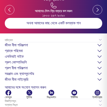
Previous
Previou
আমাদের টোল-ফ্রি নম্বরে কল করুন
১৮০০ ২৬৭ ৯০৯০
অথবা আমাদের কাছ থেকে একটি কলব্যাক পান
দাবিত্যাগ
জীবন বীমা পরিকল্পনা
গ্রাহক পরিষেবা
এসবিআই লাইফ
গ্রুপ কোম্পানিগুলি
গ্রুপ বীমা পরিকল্পনা
সরঞ্জাম এবং ক্যালকুলেটর
জীবন বীমা লাইব্রেরি
আমাদের সঙ্গে সংযোগ স্থাপন করুন
ফেসবুক
টুইটার
লিঙ্কডইন
ইউটিউব
ইনস্টাগ্রাম
বিজ্ঞপ্তিসমূহ
অন্যান্য লিঙ্ক