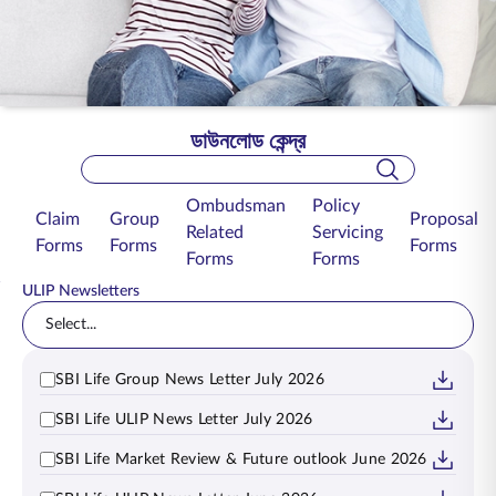
ENGLISH
অনলাইনে কিনুন
প্রিমিয়াম পরিশোধ করুন
1800 267 9090
ডাউনলোড কেন্দ্র
Search Bar
Ombudsman
Policy
Claim
Group
Proposal
Related
Servicing
Forms
Forms
Forms
Forms
Forms
ULIP Newsletters
Select...
SBI Life Group News Letter July 2026
SBI Life ULIP News Letter July 2026
SBI Life Market Review & Future outlook June 2026