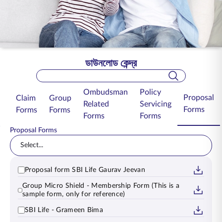
ENGLISH
অনলাইনে কিনুন
প্রিমিয়াম পরিশোধ করুন
1800 267 9090
ডাউনলোড কেন্দ্র
Search Bar
Ombudsman
Policy
Proposal
Claim
Group
Related
Servicing
Forms
Forms
Forms
Forms
Forms
Proposal Forms
Select...
Proposal form SBI Life Gaurav Jeevan
Group Micro Shield - Membership Form (This is a
sample form, only for reference)
SBI Life - Grameen Bima