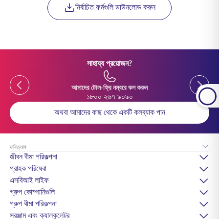
নির্বাচিত ফর্মগুলি ডাউনলোড করুন
সাহায্য প্রয়োজন?
Previous
Previou
আমাদের টোল-ফ্রি নম্বরে কল করুন
১৮০০ ২৬৭ ৯০৯০
অথবা আমাদের কাছ থেকে একটি কলব্যাক পান
দাবিত্যাগ
জীবন বীমা পরিকল্পনা
গ্রাহক পরিষেবা
এসবিআই লাইফ
গ্রুপ কোম্পানিগুলি
গ্রুপ বীমা পরিকল্পনা
সরঞ্জাম এবং ক্যালকুলেটর