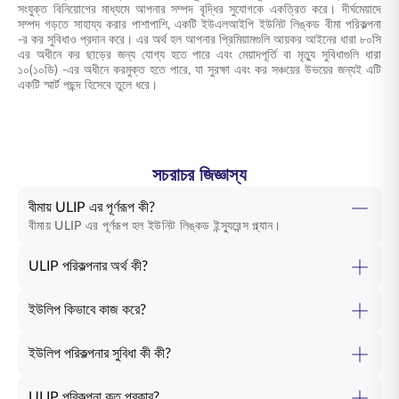
সংযুক্ত বিনিয়োগের মাধ্যমে আপনার সম্পদ বৃদ্ধির সুযোগকে একত্রিত করে। দীর্ঘমেয়াদে
সম্পদ গড়তে সাহায্য করার পাশাপাশি, একটি ইউএলআইপি ইউনিট লিঙ্কড বীমা পরিকল্পনা
-র কর সুবিধাও প্রদান করে। এর অর্থ হল আপনার প্রিমিয়ামগুলি আয়কর আইনের ধারা ৮০সি
এর অধীনে কর ছাড়ের জন্য যোগ্য হতে পারে এবং মেয়াদপূর্তি বা মৃত্যু সুবিধাগুলি ধারা
১০(১০ডি) -এর অধীনে করমুক্ত হতে পারে, যা সুরক্ষা এবং কর সঞ্চয়ের উভয়ের জন্যই এটি
একটি স্মার্ট পছন্দ হিসেবে তুলে ধরে।
সচরাচর জিজ্ঞাস্য
বীমায় ULIP এর পূর্ণরূপ কী?
বীমায় ULIP এর পূর্ণরূপ হল ইউনিট লিঙ্কড ইন্স্যুরেন্স প্ল্যান।
ULIP পরিকল্পনার অর্থ কী?
ইউলিপ কিভাবে কাজ করে?
ইউলিপ পরিকল্পনার সুবিধা কী কী?
ULIP পরিকল্পনা কত প্রকার?