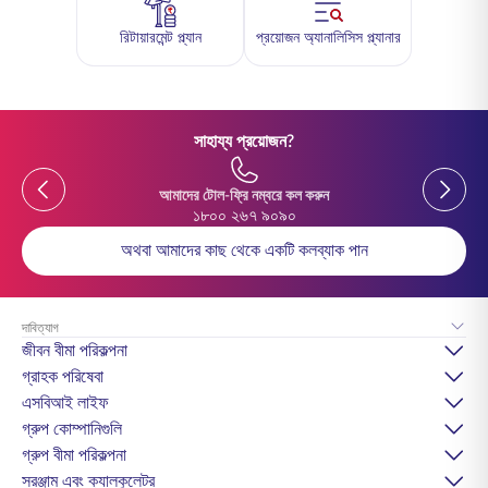
রিটায়ারমেন্ট প্ল্যান
প্রয়োজন অ্যানালিসিস প্ল্যানার
সাহায্য প্রয়োজন?
Previous
Previou
আমাদের টোল-ফ্রি নম্বরে কল করুন
১৮০০ ২৬৭ ৯০৯০
অথবা আমাদের কাছ থেকে একটি কলব্যাক পান
দাবিত্যাগ
জীবন বীমা পরিকল্পনা
গ্রাহক পরিষেবা
এসবিআই লাইফ
গ্রুপ কোম্পানিগুলি
গ্রুপ বীমা পরিকল্পনা
সরঞ্জাম এবং ক্যালকুলেটর