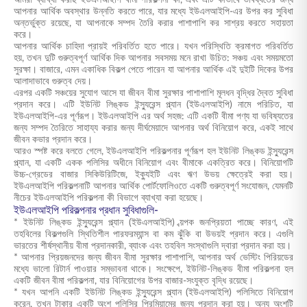
আমরা ব্যাখ্যা করছি ইউএলআইপি বীমা পরিকল্পনা কী, এবং এটি কীভাবে ভবিষ্যতের জন্য
আপনার আর্থিক অবস্থার উন্নতি করতে পারে, যার মধ্যে ইউএলআইপি-এর উপর কর সুবিধা
অন্তর্ভুক্ত রয়েছে, যা আপনাকে সম্পদ তৈরি করার পাশাপাশি কর সাশ্রয় করতে সহায়তা
করে।
আপনার আর্থিক চাহিদা প্রায়ই পরিবর্তিত হতে পারে। যখন পরিস্থিতি ক্রমাগত পরিবর্তিত
হয়, তখন দুটি গুরুত্বপূর্ণ আর্থিক দিক আপনার সবসময় মনে রাখা উচিত: সঞ্চয় এবং সময়মতো
সুরক্ষা। বাজারে, এমন একাধিক বিকল্প পেতে পারেন যা আপনার আর্থিক এই দুইটি দিকের উপর
আলাদাভাবে গুরুত্ব দেয়।
এরপর একটি সঞ্চয়ের সুযোগ আসে যা জীবন বীমা সুরক্ষার পাশাপাশি মূলধন বৃদ্ধির দ্বৈত সুবিধা
প্রদান করে। এটি ইউনিট লিঙ্কড ইন্স্যুরেন্স প্ল্যান (ইউএলআইপি) নামে পরিচিত, যা
ইউএলআইপি-এর পূর্ণরূপ। ইউএলআইপি এর অর্থ সহজ: এটি একটি বীমা পণ্য যা ভবিষ্যতের
জন্য সম্পদ তৈরিতে সাহায্য করার জন্য দীর্ঘমেয়াদে আপনার অর্থ বিনিয়োগ করে, একই সাথে
জীবন কভার প্রদান করে।
আরও স্পষ্ট করে বলতে গেলে, ইউএলআইপি পরিকল্পনার পূর্ণরূপ হল ইউনিট লিঙ্কড ইন্স্যুরেন্স
প্ল্যান, যা একটি একক পলিসির অধীনে বিনিয়োগ এবং বীমাকে একত্রিত করে। বিনিয়োগটি
উচ্চ-গ্রেডের বাজার সিকিউরিটিজে, ইক্যুইটি এবং ঋণ উভয় ক্ষেত্রেই করা হয়।
ইউএলআইপি পরিকল্পনাটি আপনার আর্থিক পোর্টফোলিওতে একটি গুরুত্বপূর্ণ সংযোজন, যেমনটি
নীচের ইউএলআইপি পরিকল্পনা কী বিভাগে ব্যাখ্যা করা হয়েছে।
ইউএলআইপি পরিকল্পনার প্রধান সুবিধাগুলি-
* ইউনিট লিঙ্কড ইন্স্যুরেন্স প্ল্যান (ইউএলআইপি) ব্য়পক জনপ্রিয়তা পাচ্ছে কারণ, এই
তহবিলের বিকল্পগুলি স্থিতিশীল পারফরম্যান্স বা কম ঝুঁকি বা উভয়ই প্রদান করে। এগুলি
ভারতের শীর্ষস্থানীয় বীমা প্রদানকারী, ব্যাংক এবং তহবিল সংস্থাগুলি দ্বারা প্রদান করা হয়।
* আপনার প্রিয়জনদের জন্য জীবন বীমা সুরক্ষার পাশাপাশি, আপনার অর্থ ভেস্টিং পিরিয়ডের
মধ্যে ভালো রিটার্ন পাওয়ার সম্ভাবনা থাকে। সংক্ষেপে, ইউনিট-লিঙ্কড বীমা পরিকল্পনা হল
একটি জীবন বীমা পরিকল্পনা, যার বিনিয়োগের উপর বাজার-সংযুক্ত বৃদ্ধি রয়েছে।
* যখন আপনি একটি ইউনিট লিঙ্কড ইন্স্যুরেন্স প্ল্যান (ইউএলআইপি) পলিসিতে বিনিয়োগ
করেন, তখন টাকার একটি অংশ পলিসির প্রিমিয়ামের জন্য প্রদান করা হয়। অন্য অংশটি