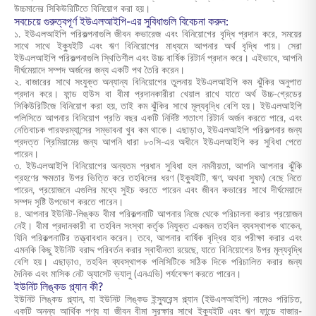
উচ্চমানের সিকিউরিটিতে বিনিয়োগ করা হয়।
সবচেয়ে গুরুত্বপূর্ণ ইউএলআইপি-এর সুবিধাগুলি বিবেচনা করুন:
১. ইউএলআইপি পরিকল্পনাগুলি জীবন কভারেজ এবং বিনিয়োগের বৃদ্ধি প্রদান করে, সময়ের
সাথে সাথে ইক্যুইটি এবং ঋণ বিনিয়োগের মাধ্যমে আপনার অর্থ বৃদ্ধি পায়। সেরা
ইউএলআইপি পরিকল্পনাগুলি স্থিতিশীল এবং উচ্চ বার্ষিক রিটার্ন প্রদান করে। এইভাবে, আপনি
দীর্ঘমেয়াদে সম্পদ অর্জনের জন্য একটি পথ তৈরি করেন।
২. বাজারের সাথে সংযুক্ত অন্যান্য বিনিয়োগের তুলনায় ইউএলআইপি কম ঝুঁকির অনুপাত
প্রদান করে। ফান্ড হাউস বা বীমা প্রদানকারীরা খেয়াল রাখে যাতে অর্থ উচ্চ-গ্রেডের
সিকিউরিটিজে বিনিয়োগ করা হয়, তাই কম ঝুঁকির সাথে মূল্যবৃদ্ধি বেশি হয়। ইউএলআইপি
পলিসিতে আপনার বিনিয়োগ প্রতি বছর একটি নির্দিষ্ট শতাংশ রিটার্ন অর্জন করতে পারে, এবং
নেতিবাচক পারফরম্যান্সের সম্ভাবনা খুব কম থাকে। এছাড়াও, ইউএলআইপি পরিকল্পনার জন্য
প্রদত্ত প্রিমিয়ামের জন্য আপনি ধারা ৮০সি-এর অধীনে ইউএলআইপি কর সুবিধা পেতে
পারেন।
৩. ইউএলআইপি বিনিয়োগের অন্যতম প্রধান সুবিধা হল নমনীয়তা, আপনি আপনার ঝুঁকি
গ্রহণের ক্ষমতার উপর ভিত্তি করে তহবিলের ধরণ (ইক্যুইটি, ঋণ, অথবা সুষম) বেছে নিতে
পারেন, প্রয়োজনে এগুলির মধ্যে সুইচ করতে পারেন এবং জীবন কভারের সাথে দীর্ঘমেয়াদে
সম্পদ সৃষ্টি উপভোগ করতে পারেন।
৪. আপনার ইউনিট-লিঙ্কড বীমা পরিকল্পনাটি আপনার নিজে থেকে পরিচালনা করার প্রয়োজন
নেই। বীমা প্রদানকারী বা তহবিল সংস্থা কর্তৃক নিযুক্ত একজন তহবিল ব্যবস্থাপক থাকেন,
যিনি পরিকল্পনাটির তত্ত্বাবধান করেন। তবে, আপনার বার্ষিক বৃদ্ধির হার পরীক্ষা করার এবং
এমনকি কিছু ইউনিট বরাদ্দ পরিবর্তন করার স্বাধীনতা রয়েছে, যাতে বিনিয়োগের উপর মূল্যবৃদ্ধি
বেশি হয়। এছাড়াও, তহবিল ব্যবস্থাপক পলিসিটিকে সঠিক দিকে পরিচালিত করার জন্য
দৈনিক এবং মাসিক নেট অ্যাসেট ভ্যালু (এনএভি) পর্যবেক্ষণ করতে পারেন।
ইউনিট লিঙ্কড প্ল্যান কী?
ইউনিট লিঙ্কড প্ল্যান, যা ইউনিট লিঙ্কড ইন্স্যুরেন্স প্ল্যান (ইউএলআইপি) নামেও পরিচিত,
একটি অনন্য আর্থিক পণ্য যা জীবন বীমা সুরক্ষার সাথে ইক্যুইটি এবং ঋণ ফান্ডে বাজার-