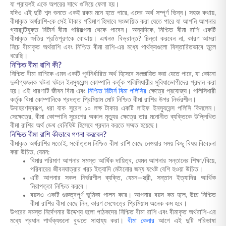
যা প্রায়শই একে অপরের সাথে গুলিয়ে ফেলা হয়।
যদিও এই দুটি শব্দ শুনতে একই রকম মনে হতে পারে, এদের অর্থ সম্পূর্ণ ভিন্ন। সহজ কথায়,
বীমাকৃত অর্থরাশি-কে সেই টাকার পরিমাণ হিসাবে সংজ্ঞায়িত করা যেতে পারে যা আপনি আপনার
গ্যারান্টিযুক্ত রিটার্ন বীমা পরিকল্পনা থেকে পাবেন। অন্যদিকে, নিশ্চিত বীমা রাশি একটি
বীমাকৃত ক্ষতির প্রতিপূরণকে বোঝায়। এখনও বিভ্রান্ত? চিন্তা করবেন না, কারণ আমরা
নিচে বীমাকৃত অর্থরাশি এবং নিশ্চিত বীমা রাশি-এর মধ্যে পার্থক্যগুলো বিস্তারিতভাবে তুলে
ধরেছি।
নিশ্চিত বীমা রাশি কী?
নিশ্চিত বীমা রাশিকে এমন একটি পূর্বনির্ধারিত অর্থ হিসেবে সংজ্ঞায়িত করা যেতে পারে, যা কোনো
দুর্ভাগ্যজনক ঘটনা ঘটলে ইনস্যুরেন্স কোম্পানি কর্তৃক পলিসিধারীর সুবিধাভোগীদের প্রদান করা
হয়। এই ধারণাটি জীবন বিমা এবং
নিশ্চিত রিটার্ন বিমা পলিসির
ক্ষেত্রে প্রযোজ্য। পলিসিধারী
কর্তৃক বিমা কোম্পানিকে প্রদত্ত প্রিমিয়াম মোট নিশ্চিত বীমা রাশির উপর নির্ভরশীল।
উদাহরণস্বরূপ, ধরা যাক সুরেশ ১০ লক্ষ টাকার একটি লাইফ ইনস্যুরেন্স পলিসি কিনলেন।
সেক্ষেত্রে, বীমা কোম্পানি সুরেশের অকাল মৃত্যুর ক্ষেত্রে তার মনোনীত ব্যক্তিকে উল্লিখিত
বীমা রাশির অর্থ ডেথ বেনিফিট হিসেবে প্রদান করতে সম্মত হয়েছে।
নিশ্চিত বীমা রাশি কীভাবে গণনা করবেন?
বীমাকৃত অর্থরাশির মতোই, সর্বোত্তম নিশ্চিত বীমা রাশি বেছে নেওয়ার সময় কিছু বিষয় বিবেচনা
করা উচিত, যেমন:
বিমার পরিমাণ আপনার সমস্ত আর্থিক দায়িত্ব, যেমন আপনার সন্তানের শিক্ষা/বিয়ে,
পরিবারের জীবনযাত্রার খরচ ইত্যাদি মেটানোর জন্য যথেষ্ট বেশি হওয়া উচিত।
এটি আপনার সকল নির্ভরশীল ব্যক্তি, যেমন—স্ত্রী, সন্তান ইত্যাদির আর্থিক
নিরাপত্তা নিশ্চিত করবে।
বয়সও একটি গুরুত্বপূর্ণ ভূমিকা পালন করে। আপনার বয়স কম হলে, উচ্চ নিশ্চিত
বীমা রাশির বীমা বেছে নিন, কারণ সেক্ষেত্রে প্রিমিয়াম অনেক কম হবে।
উপরের সমস্ত নির্দেশনার উদ্দেশ্য হলো পাঠকদের নিশ্চিত বীমা রাশি এবং বীমাকৃত অর্থরাশি-এর
মধ্যে প্রধান পার্থক্যগুলো বুঝতে সাহায্য করা।
বীমা কেনার
আগে এই দুটি পরিভাষা