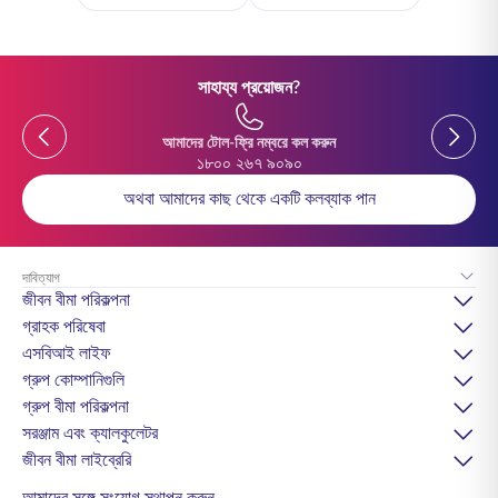
সাহায্য প্রয়োজন?
Previous
Previou
আমাদের টোল-ফ্রি নম্বরে কল করুন
১৮০০ ২৬৭ ৯০৯০
অথবা আমাদের কাছ থেকে একটি কলব্যাক পান
দাবিত্যাগ
জীবন বীমা পরিকল্পনা
গ্রাহক পরিষেবা
এসবিআই লাইফ
গ্রুপ কোম্পানিগুলি
গ্রুপ বীমা পরিকল্পনা
সরঞ্জাম এবং ক্যালকুলেটর
জীবন বীমা লাইব্রেরি
আমাদের সঙ্গে সংযোগ স্থাপন করুন