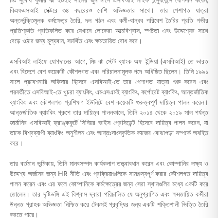
মিঃ সুবোধ কুমার ঝা ২০২২ সালের জুন মাসে এসবিআই লাইফ ইন্স্যুরেন্সে যোগদান করেন,
ENGLISH
বিএফএসআই সেক্টরে ৩৪ বছরেরও বেশি অভিজ্ঞতার সাথে। তার পেশাগত যাত্রা
অন্তর্ভুক্তিমূলক কর্মক্ষেত্র তৈরি, দল গঠন এবং কর্মী-বান্ধব পরিবেশ তৈরির প্রতি গভীর
প্রতিশ্রুতি প্রতিফলিত করে যেখানে লোকেরা আত্মবিশ্বাস, স্পষ্টতা এবং উদ্দেশ্যের সাথে
অনলাইনে কিনুন
প্রিমিয়াম পরিশোধ করুন
বেড়ে ওঠার জন্য মূল্যবান, সমর্থিত এবং ক্ষমতায়িত বোধ করে।
1800 267 9090
এসবিআই লাইফে যোগদানের আগে, মিঃ ঝা স্টেট ব্যাংক অফ ইন্ডিয়া (এসবিআই) তে ভারত
এবং বিদেশে বেশ কয়েকটি কৌশলগত এবং পরিচালনামূলক পদে অধিষ্ঠিত ছিলেন। তিনি ১৯৯১
সালে প্রবেশনারি অফিসার হিসেবে এসবিআই-তে তার পেশাগত যাত্রা শুরু করেন এবং
পরবর্তীতে এসবিআই-তে খুচরা ব্যাংকিং, এমএসএমই ব্যাংকিং, কর্পোরেট ব্যাংকিং, আন্তর্জাতিক
ব্যাংকিং এবং কৌশলগত প্রশিক্ষণ ইউনিটে বেশ কয়েকটি গুরুত্বপূর্ণ দায়িত্ব পালন করেন।
আন্তর্জাতিক ব্যাংকিং গ্রুপে তার দায়িত্ব পালনকালে, তিনি ২০১৪ থেকে ২০১৯ সাল পর্যন্ত
জার্মানির এসবিআই ফ্রাঙ্কফুর্টে সিনিয়র ভাইস প্রেসিডেন্ট হিসেবে দায়িত্ব পালন করেন, যা
তাকে বিশ্বব্যাপী ব্যাংকিং অনুশীলন এবং আন্তঃসাংস্কৃতিক কাজের বোঝাপড়া সম্পর্কে অবহিত
করে।
তার বর্তমান ভূমিকায়, তিনি মানবসম্পদ কার্যকলাপ তত্ত্বাবধান করেন এবং কোম্পানির লক্ষ্য ও
উদ্দেশ্য অর্জনের জন্য HR নীতি এবং প্রক্রিয়াগুলিকে সামঞ্জস্যপূর্ণ করার কৌশলগত দায়িত্ব
পালন করেন এবং এর ফলে কোম্পানিকে কর্মক্ষেত্রের জন্য সেরা স্থানগুলির মধ্যে একটি করে
তোলেন। তার দৃষ্টিভঙ্গি এই বিশ্বাস দ্বারা পরিচালিত যে অনুপ্রাণিত এবং ক্ষমতায়িত কর্মীরা
উন্নত গ্রাহক অভিজ্ঞতা নিশ্চিত করে টেকসই প্রবৃদ্ধির জন্য একটি শক্তিশালী ভিত্তি তৈরি
করতে পারে।