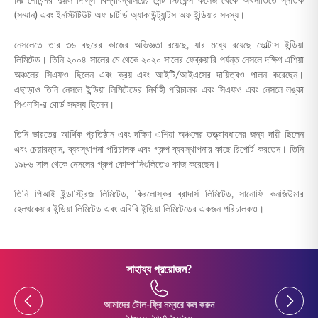
মিঃ শোবিন্দর দুগ্গল দিল্লি বিশ্ববিদ্যালয়ের সেন্ট স্টিফেন্স কলেজ থেকে অর্থনীতিতে স্নাতক
ENGLISH
(সম্মান) এবং ইনস্টিটিউট অফ চার্টার্ড অ্যাকাউন্ট্যান্টস অফ ইন্ডিয়ার সদস্য।
নেসলেতে তার ৩৬ বছরের কাজের অভিজ্ঞতা রয়েছে, যার মধ্যে রয়েছে ভোল্টাস ইন্ডিয়া
অনলাইনে কিনুন
প্রিমিয়াম পরিশোধ করুন
লিমিটেড। তিনি ২০০৪ সালের মে থেকে ২০২০ সালের ফেব্রুয়ারি পর্যন্ত নেসলে দক্ষিণ এশিয়া
অঞ্চলের সিএফও ছিলেন এবং ক্রয় এবং আইটি/আইএসের দায়িত্বও পালন করেছেন।
1800 267 9090
এছাড়াও তিনি নেসলে ইন্ডিয়া লিমিটেডের নির্বাহী পরিচালক এবং সিএফও এবং নেসলে লঙ্কা
পিএলসি-র বোর্ড সদস্য ছিলেন।
তিনি ভারতের আর্থিক প্রতিষ্ঠান এবং দক্ষিণ এশিয়া অঞ্চলের তত্ত্বাবধানের জন্য দায়ী ছিলেন
এবং চেয়ারম্যান, ব্যবস্থাপনা পরিচালক এবং গ্রুপ ব্যবস্থাপনার কাছে রিপোর্ট করতেন। তিনি
১৯৮৬ সাল থেকে নেসলের গ্রুপ কোম্পানিগুলিতেও কাজ করেছেন।
তিনি পিআই ইন্ডাস্ট্রিজ লিমিটেড, কিরলোস্কর ব্রাদার্স লিমিটেড, সানোফি কনজিউমার
হেলথকেয়ার ইন্ডিয়া লিমিটেড এবং এবিবি ইন্ডিয়া লিমিটেডের একজন পরিচালকও।
সাহায্য প্রয়োজন?
Previous
Previou
আমাদের টোল-ফ্রি নম্বরে কল করুন