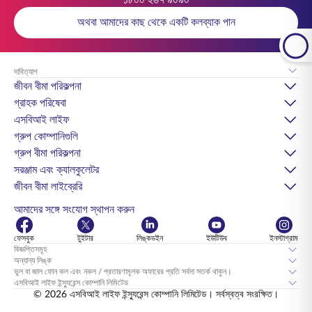
১৮০০ ২৬৭ ৯০৯০
অথবা আমাদের কাছ থেকে একটি কলব্যাক পান
দাবিত্যাগ
জীবন বীমা পরিকল্পনা
গ্রাহক পরিষেবা
এসবিআই লাইফ
গ্রুপ কোম্পানিগুলি
গ্রুপ বীমা পরিকল্পনা
সরঞ্জাম এবং ক্যালকুলেটর
জীবন বীমা লাইব্রেরি
আমাদের সঙ্গে সংযোগ স্থাপন করুন
ফেসবুক
টুইটার
লিঙ্কডইন
ইউটিউব
ইনস্টাগ্রাম
বিজ্ঞপ্তিসমূহ
অন্যান্য লিঙ্ক
ভুল বা জাল ফোন কল এবং নকল / প্রতারণামূলক অফারের প্রতি সর্বদা সতর্ক থাকুন।
এসবিআই লাইফ ইন্স্যুরেন্স কোম্পানি লিমিটেড
© 2026 এসবিআই লাইফ ইন্স্যুরেন্স কোম্পানি লিমিটেড। সর্বস্বত্ব সংরক্ষিত।