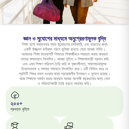
ENGLISH
অনলাইনে কিনুন
প্রিমিয়াম পরিশোধ করুন
1800 267 9090
জ্ঞান ও সুযোগের মাধ্যমে অনুপ্রেরণামূলক বৃদ্ধি
শিক্ষা হলো সম্ভাবনার দ্বার উন্মোচনের চাবিকাঠি, এবং ভারতের জন্য
একটি উজ্জ্বল ভবিষ্যৎ গঠনে ভূমিকা রাখতে পেরে আমরা গর্বিত।
আমাদের শিক্ষা উদ্যোগটি শিশুদের শিক্ষাজীবনে সহায়তা করার মাধ্যমে
তাদের ক্ষমতায়নে নিবেদিত। আমরা বৃত্তি ও শিক্ষাসামগ্রী প্রদান করি
এবং এমন শিক্ষণ পরিবেশ তৈরি করি যা সৃজনশীলতা, সমালোচনামূলক
চিন্তাভাবনা ও সমস্যা সমাধানে উৎসাহিত করে। এটি নিশ্চিত করে যে
প্রতিটি শিশুর সফল হওয়ার জন্য প্রয়োজনীয় উপকরণ ও সুযোগ রয়েছে।
আজ শিক্ষাকে সমর্থন করার মাধ্যমে আমরা আগামী বছরগুলোর জন্য নেতা
ও পরিবর্তনকারী তৈরি করতে সাহায্য করি।
২০০+
প্রদত্ত বৃত্তি