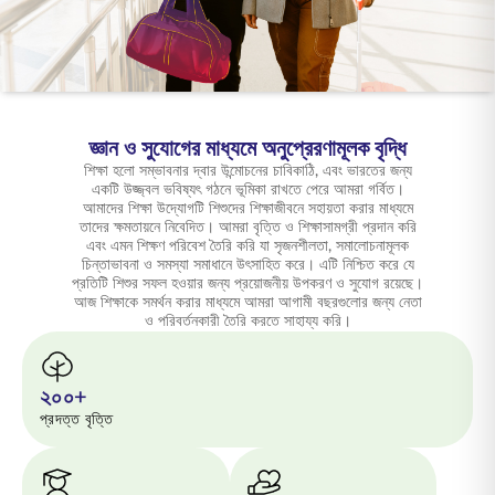
ENGLISH
অনলাইনে কিনুন
প্রিমিয়াম পরিশোধ করুন
1800 267 9090
জ্ঞান ও সুযোগের মাধ্যমে অনুপ্রেরণামূলক বৃদ্ধি
শিক্ষা হলো সম্ভাবনার দ্বার উন্মোচনের চাবিকাঠি, এবং ভারতের জন্য
একটি উজ্জ্বল ভবিষ্যৎ গঠনে ভূমিকা রাখতে পেরে আমরা গর্বিত।
আমাদের শিক্ষা উদ্যোগটি শিশুদের শিক্ষাজীবনে সহায়তা করার মাধ্যমে
তাদের ক্ষমতায়নে নিবেদিত। আমরা বৃত্তি ও শিক্ষাসামগ্রী প্রদান করি
এবং এমন শিক্ষণ পরিবেশ তৈরি করি যা সৃজনশীলতা, সমালোচনামূলক
চিন্তাভাবনা ও সমস্যা সমাধানে উৎসাহিত করে। এটি নিশ্চিত করে যে
প্রতিটি শিশুর সফল হওয়ার জন্য প্রয়োজনীয় উপকরণ ও সুযোগ রয়েছে।
আজ শিক্ষাকে সমর্থন করার মাধ্যমে আমরা আগামী বছরগুলোর জন্য নেতা
ও পরিবর্তনকারী তৈরি করতে সাহায্য করি।
২০০+
প্রদত্ত বৃত্তি