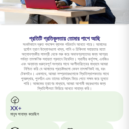
ENGLISH
অনলাইনে কিনুন
প্রিমিয়াম পরিশোধ করুন
1800 267 9090
প্রতিটি প্রতিকূলতায় তোমার পাশে আছি
সংকটকালে দ্রুত পদক্ষেপ ব্যাপক পরিবর্তন আনতে পারে। আমাদের
দুর্যোগ ত্রাণ উদ্যোগগুলো খাদ্য, পানি ও চিকিৎসা সহায়তার মতো
অত্যাবশ্যকীয় সামগ্রী থেকে শুরু করে অভাবগ্রস্তদের জন্য আশ্রয়
পর্যন্ত তাৎক্ষণিক সহায়তা প্রদানে নিবেদিত। স্থানীয় কর্তৃপক্ষ, এনজিও
এবং অন্যান্য গুরুত্বপূর্ণ সংস্থার সাথে অংশীদারিত্বের মাধ্যমে আমরা
নিশ্চিত করি যে আমাদের প্রচেষ্টাগুলো কেবল তাৎক্ষণিকই নয়, বরং
টেকসইও। একসাথে, আমরা সম্প্রদায়গুলোকে স্থিতিস্থাপকতার সাথে
পুনরুদ্ধার, পুনর্গঠন এবং তাদের ভবিষ্যৎ ফিরে পেতে সক্ষম করে তুলতে
পারি। আজকের ত্রাণের মাধ্যমে, আমরা আগামী বছরগুলোর জন্য
স্থিতিশীলতা ফিরিয়ে আনতে সাহায্য করি।
XX+
মানুষ সাহায্য করেছিল