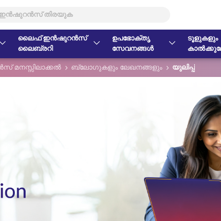
ലൈഫ് ഇൻഷുറൻസ്
ഉപഭോക്തൃ
ടൂളുകളും
ലൈബ്രറി
സേവനങ്ങൾ
കാൽക്കുലേ
് മനസ്സിലാക്കൽ
ബ്ലോഗുകളും ലേഖനങ്ങളും
യുലിപ്പ്