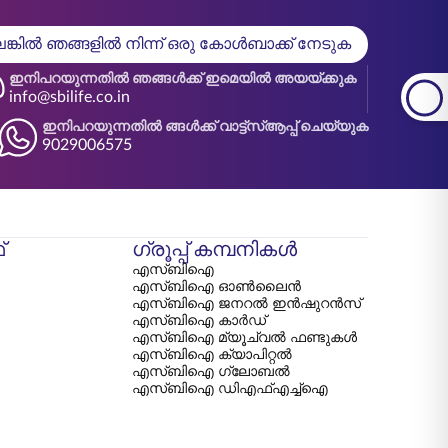
്കിൽ ഞങ്ങളിൽ നിന്ന് ഒരു കോൾബാക്ക് നേടുക
ഇനിപറയുന്നതിൽ ഞങ്ങൾക്ക് ഇമെയിൽ അയയ്ക്കുക
info@sbilife.co.in
ഇനിപറയുന്നതിൽ ങ്ങൾക്ക് വാട്ട്‌സ്ആപ്പ് ചെയ്യുക
9029006575
്
ഗ്രൂപ്പ് കമ്പനികൾ
എസ്‌ബി‌ഐ
എസ്‌ബി‌ഐ ഓൺലൈൻ
എസ്‌ബി‌ഐ ജനറൽ ഇൻഷുറൻസ്
എസ്‌ബി‌ഐ കാർഡ്
എസ്‌ബി‌ഐ മ്യൂച്വൽ ഫണ്ടുകൾ
എസ്‌ബി‌ഐ ക്യാപിറ്റൽ
എസ്‌ബി‌ഐ ഗ്ലോബൽ
എസ്‌ബി‌ഐ ഡി‌എഫ്‌എച്ച്‌ഐ