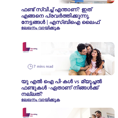
ഫണ്ട് സ്വിച്ച് എന്താണ്? ഇത്
എങ്ങനെ പ്രവർത്തിക്കുന്നു,
നേട്ടങ്ങൾ | എസ്‌ബി‌ഐ ലൈഫ്
ലേഖനം വായിക്കുക
7 mins read
യു എൽ ഐ പി-കൾ vs മ്യൂച്ചൽ
ഫണ്ടുകൾ -ഏതാണ് നിങ്ങൾക്ക്
നല്ലത്?
ലേഖനം വായിക്കുക