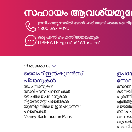
സഹായം ആവശ്യമുണ്
ഇനിപറയുന്നതിൽ ടോൾ ഫ്രീ ആയി ഞങ്ങളെ വിളി
1800 267 9090
ഒരു എസ്എംഎസ് അയയ്ക്കുക
LIBERATE എന്ന് 56161 ലേക്ക്
നിരാകരണം
ലൈഫ് ഇൻഷുറൻസ്
ഉപഭ
പ്ലാനുകൾ
സേവ
ടേം പ്ലാനുകൾ
സേവനങ്
സേവിംഗ്സ് പ്ലാനുകൾ
ക്ലെയി
ചൈൽഡ് പ്ലാനുകൾ
പൂർത്ത
റിട്ടയർമെന്റ് പദ്ധതികൾ
എൻആ
യൂണിറ്റ് ലിങ്ക്ഡ് ഇൻഷുറൻസ്
ഡൗൺല
പ്ലാനുകൾ
നവ് & 
Money Back Income Plans
അസസ്മെ
ആവശ്
പരാതി