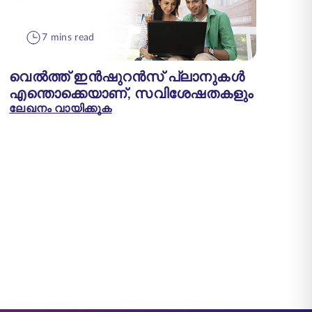
7 mins read
വെൽത്ത് ഇൻഷുറൻസ് പ്ലാനുകൾ
എന്തൊക്കെയാണ്, സവിശേഷതകളും
ലേഖനം വായിക്കുക