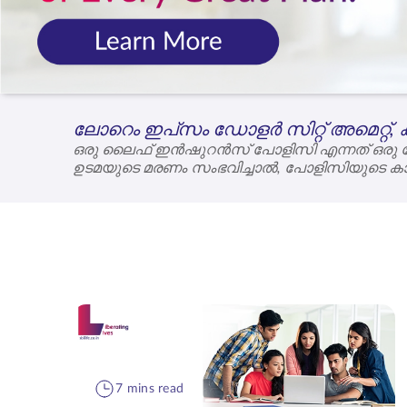
ലോറെം ഇപ്‌സം ഡോളർ സിറ്റ് അമെറ്റ്, കൺ
ഒരു ലൈഫ് ഇൻഷുറൻസ് പോളിസി എന്നത് ഒരു പോ
ഉടമയുടെ മരണം സംഭവിച്ചാൽ, പോളിസിയുടെ കാല
എന്നറിയപ്പെടുന്ന ഒരു നിശ്ചിത തുക നൽകാൻ 
7 mins read