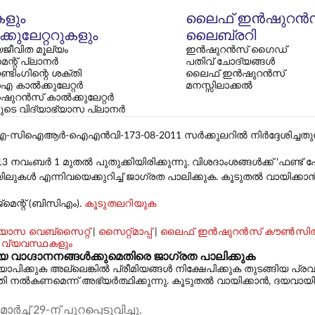
കളും
ലൈഫ് ഇൻഷുറൻ
്കുലേറ്ററുകളും
ലൈബ്രറി
ജീവിത മൂല്യം
ഇൻഷുറൻസ് ഗൈഡ്
മെന്റ് പ്ലാനർ
പതിവ് ചോദ്യങ്ങൾ
്ടിംഗിന്റെ ശക്തി
ലൈഫ് ഇൻഷുറൻസ്
 കാൽക്കുലേറ്റർ
മനസ്സിലാക്കൽ
ഷുറൻസ് കാൽക്കുലേറ്റർ
കളുടെ വിദ്യാഭ്യാസ പ്ലാനർ
ഐഎൻവി-173-08-2011 സർക്കുലറിൽ നിർദ്ദേശിച്ചതുപോലെ, ലി
13 നവംബർ 1 മുതൽ പുതുക്കിയിരിക്കുന്നു. വിശദാംശങ്ങൾക്ക് 'ഫണ്
ൾ എന്നിവയെക്കുറിച്ച് ജാഗ്രത പാലിക്കുക. കൂടുതൽ വായിക്കാ
മെന്റ് (ബിസിഎം).
കൂടുതലറിയുക
ാസ വെബ്‌സൈറ്റ്
|
സൈറ്റ്മാപ്പ്
|
ലൈഫ് ഇൻഷുറൻസ് കൗൺസി
 വ്യവസ്ഥകളും
്ദാനനങ്ങൾക്കുമെതിരെ ജാഗ്രത പാലിക്കുക
കുക അല്ലെങ്കിൽ പ്രീമിയങ്ങൾ നിക്ഷേപിക്കുക തുടങ്ങിയ പ്രവ
കണമെന്ന് അഭ്യർത്ഥിക്കുന്നു. കൂടുതൽ വായിക്കാൻ, ദയവായി ഇ
് 29-ന് പുറപ്പെടുവിച്ചു.