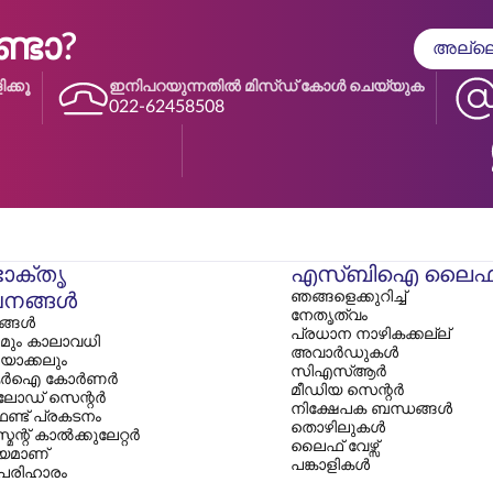
ടോ?
അല്ലെങ
ക്കൂ
ഇനിപറയുന്നതിൽ മിസ്ഡ് കോൾ ചെയ്യുക
022-62458508
ോക്തൃ
എസ്‌ബിഐ ലൈഫ
ഞങ്ങളെക്കുറിച്ച്
നങ്ങൾ
നേതൃത്വം
ങള്‍
പ്രധാന നാഴികക്കല്ല്
മും കാലാവധി
അവാർഡുകൾ
ിയാക്കലും
സി‌എസ്‌ആർ
ർഐ കോർണർ
മീഡിയ സെന്റർ
ോഡ് സെന്റർ
നിക്ഷേപക ബന്ധങ്ങൾ
ഫണ്ട് പ്രകടനം
തൊഴിലുകൾ
ന്റ് കാൽക്കുലേറ്റർ
ലൈഫ് വേഴ്സ്
യമാണ്
പങ്കാളികൾ
 പരിഹാരം