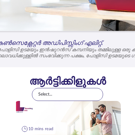
സെക്റ്റേറ്റർ അഡിപിസ്സിംഗ് എലിറ്റ്.
ളിസി ഉടമയും ഇൻഷുറൻസ് കമ്പനിയും തമ്മിലുള്ള ഒരു ക
ാവധിക്കുള്ളിൽ സംഭവിക്കുന്ന പക്ഷം, പോളിസി ഉടമയുട
ഇൻഷുറൻസ് കമ്പനി പ്രതിജ്ഞാബദ്ധമാണ്.
ആർട്ടിക്കിളുകൾ
Select...
10 mins read