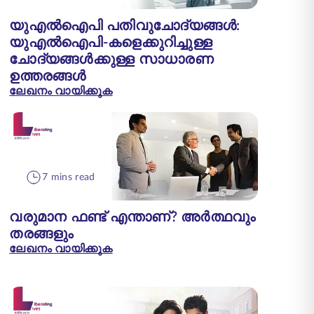
യുഎൽഐപി പതിവുചോദ്യങ്ങൾ:
യുഎൽഐപി-കളെക്കുറിച്ചുള്ള
ചോദ്യങ്ങൾക്കുള്ള സാധാരണ
ഉത്തരങ്ങൾ
ലേഖനം വായിക്കുക
7 mins read
വരുമാന ഫണ്ട് എന്താണ്? അർത്ഥവും
തരങ്ങളും
ലേഖനം വായിക്കുക