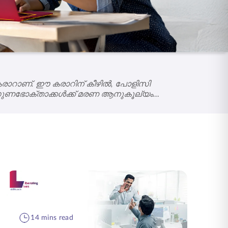
രാറാണ്. ഈ കരാറിന് കീഴിൽ, പോളിസി
െ ഗുണഭോക്താക്കൾക്ക് മരണ ആനുകൂല്യം
14 mins read