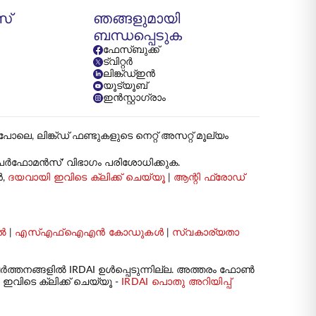
സ്
ഞങ്ങളുമായി
ബന്ധപ്പെടുക
ഫേസ്ബുക്ക്
ട്വിറ്റർ
ലിങ്ക്ഡ്ഇൻ
യൂട്യൂബ്
ഇൻസ്റ്റാഗ്രാം
ങ്ക്ഡ് ഫണ്ടുകളുടെ നെറ്റ് അസറ്റ് മൂല്യം
ട് പേർഫോമൻസ്' വിഭാഗം പരിശോധിക്കുക.
ൻ,
ദയവായി ഇവിടെ ക്ലിക്ക് ചെയ്യൂ
|
ആന്റി ഫ്രോഡ്
ൽ
|
എസ്എഫ്ഐഎൻ കോഡുകൾ
|
സ്വകാര്യതാ
ർത്തനങ്ങളിൽ IRDAI ഉൾപ്പെടുന്നില്ല. അത്തരം ഫോൺ
വിടെ ക്ലിക്ക് ചെയ്യൂ -
IRDAI പൊതു അറിയിപ്പ്