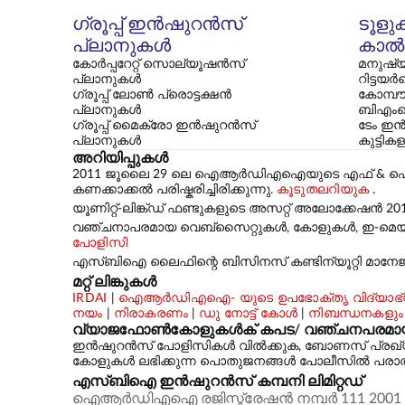
ഗ്രൂപ്പ് ഇൻഷുറൻസ്
ടൂളു
പ്ലാനുകൾ
കാൽക
കോർപ്പറേറ്റ് സൊല്യൂഷൻസ്
മനുഷ്യ
പ്ലാനുകൾ
റിട്ടയർ
ഗ്രൂപ്പ് ലോൺ പ്രൊട്ടക്ഷൻ
കോമ്പൗണ
പ്ലാനുകൾ
ബിഎംഐ
ഗ്രൂപ്പ് മൈക്രോ ഇൻഷുറൻസ്
ടേം ഇൻ
പ്ലാനുകൾ
കുട്ടി
അറിയിപ്പുകൾ
2011 ജൂലൈ 29 ലെ ഐആർഡിഎഐയുടെ എഫ് & ഐ-സിഐആർ-
കണക്കാക്കൽ പരിഷ്കരിച്ചിരിക്കുന്നു.
കൂടുതലറിയുക
.
യൂണിറ്റ്-ലിങ്ക്ഡ് ഫണ്ടുകളുടെ അസറ്റ് അലോക്കേഷൻ 20
വഞ്ചനാപരമായ വെബ്‌സൈറ്റുകൾ, കോളുകൾ, ഇ-മെയിലുക
പോളിസി
എസ്‌ബിഐ ലൈഫിന്റെ ബിസിനസ് കണ്ടിന്യൂറ്റി മാനേജ്‌
മറ്റ് ലിങ്കുകൾ
IRDAI
|
ഐആർഡിഎഐ- യുടെ ഉപഭോക്തൃ വിദ്യാഭ്യ
നയം
|
നിരാകരണം
|
ഡു നോട്ട് കോൾ
|
നിബന്ധനകളും
വ്യാജഫോൺകോളുകൾക് കപട/ വഞ്ചനപരമായ വാഗ
ഇൻഷുറൻസ് പോളിസികൾ വിൽക്കുക, ബോണസ് പ്രഖ്യാപിക്
കോളുകൾ ലഭിക്കുന്ന പൊതുജനങ്ങൾ പോലീസിൽ പരാതി നൽ
എസ്‌ബി‌ഐ ഇൻഷുറൻസ് കമ്പനി ലിമിറ്റഡ്
ഐആർഡിഎഐ രജിസ്ട്രേഷൻ നമ്പർ 111 2001 മാർച്ച