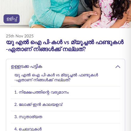
ENGLISH
ഉളിപ്പ്
ഓൺലൈനായി
പ്രീമിയം അടയ്ക്കുക
വാങ്ങുക
25th Nov 2025
1800 267 9090
യു എൽ ഐ പി-കൾ vs മ്യൂച്ചൽ ഫണ്ടുകൾ
-ഏതാണ് നിങ്ങൾക്ക് നല്ലത്?
ഉള്ളടക്ക പട്ടിക
യു എൽ ഐ പി-കൾ vs മ്യൂച്ചൽ ഫണ്ടുകൾ
-ഏതാണ് നിങ്ങൾക്ക് നല്ലത്?
1. നിക്ഷേപത്തിന്റെ വരുമാനം
2. ലോക്ക്-ഇൻ കാലയളവ്
3. സുതാര്യത
4. ചെലവുകൾ