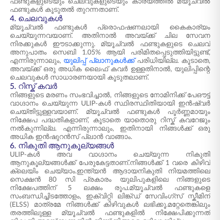
ഫണ്ടുകളുടെയും ചെലവുകളുടെയും കാര്യത്തിൽ മ്യൂച്വൽ
ഫണ്ടുകൾ കൂടുതൽ തുറന്നതാണ്.
4. ചെലവുകൾ
മ്യൂച്വൽ ഫണ്ടുകൾ പ്രൊഫഷണലായി കൈകാര്യം
ചെയ്യുന്നവയാണ്. അതിനാൽ അവയ്ക്ക് ചില സേവന
നിരക്കുകൾ ഈടാക്കുന്നു. മ്യൂച്വൽ ഫണ്ടുകളുടെ ചെലവ്
അനുപാതം സെബി 1.05% ആയി പരിമിതപ്പെടുത്തിയിട്ടുണ്ട്,
എന്നിരുന്നാലും,
യുലിപ്പ് പ്ലാനുകൾക്ക്
പരിധിയില്ല. കൂടാതെ,
അവയ്ക്ക് ഒരു അധിക ലൈഫ് കവർ ഉള്ളതിനാൽ, യുലിപ്പിന്റെ
ചെലവുകൾ സാധാരണയായി കൂടുതലാണ്.
5. റിസ്ക് കവർ
നിങ്ങളുടെ മരണം സംഭവിച്ചാൽ, നിങ്ങളുടെ നോമിനിക്ക് പേഔട്ട്
വാഗ്ദാനം ചെയ്യുന്ന ULIP-കൾ സ്ഥിരസ്ഥിതിയായി ഇൻഷ്വർ
ചെയ്തിട്ടുള്ളവയാണ്. മ്യൂച്വൽ ഫണ്ടുകൾ പൂർണ്ണമായും
നിക്ഷേപ പദ്ധതികളാണ്, കൂടാതെ യാതൊരു റിസ്ക് കവറേജും
നൽകുന്നില്ല. എന്നിരുന്നാലും, ഇതിനായി നിങ്ങൾക്ക് ഒരു
അധിക ഇൻഷുറൻസ് പ്ലാൻ വാങ്ങാം.
6. നികുതി ആനുകൂല്യങ്ങൾ
ULIP-കൾ അവ വാഗ്ദാനം ചെയ്യുന്ന നികുതി
ആനുകൂല്യങ്ങൾക്ക് പേരുകേട്ടതാണ്.നിങ്ങൾക്ക് 1 വരെ കിഴിവ്
ക്ലെയിം ചെയ്യാം.ഇന്ത്യൻ ആദായനികുതി നിയമത്തിലെ
സെക്ഷൻ 80 സി പ്രകാരം യുലിപുകളിലെ നിങ്ങളുടെ
നിക്ഷേപത്തിന് 5 ലക്ഷം രൂപ.മ്യൂച്വൽ ഫണ്ടുകളെ
സംബന്ധിച്ചിടത്തോളം, ഇക്വിറ്റി ലിങ്ക്ഡ് സേവിംഗ്സ് സ്കീമിന്
(ELSS) മാത്രമേ നിങ്ങൾക്ക് കിഴിവുകൾ ലഭിക്കൂ.മറ്റേതെങ്കിലും
തരത്തിലുള്ള മ്യൂച്വൽ ഫണ്ടുകളിൽ നിക്ഷേപിക്കുന്നത്