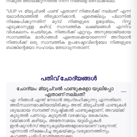
നികുതി അടയ്ക്കുന്നതിൽ നിന്ന് നിങ്ങളെ ഒഴിവാക്കില്ല.
"ULIP vs മ്യൂച്വൽ ഫണ്ട് ഏതാണ് നിങ്ങൾക്ക് നല്ലത്" എന്ന്
യഥാർത്ഥത്തിൽ തീരുമാനിക്കാൻ, ഏതെങ്കിലും പ്ലാനിൽ
നിക്ഷേപിക്കുന്നതിന് മുമ്പ് നിങ്ങളുടെ ഉദ്ദേശ്യം, റിസ്ക്
എടുക്കാനുള്ള കഴിവ്, സാമ്പത്തിക ലക്ഷ്യങ്ങൾ എന്നിവ
വിശകലനം ചെയ്യുക. നിങ്ങൾക്ക് ഏറ്റവും അനുയോജ്യമായ
സാമ്പത്തിക മാർഗങ്ങൾ ഏതൊക്കെയാണെന്ന് അറിയാൻ
നിങ്ങൾക്ക് ഒരു സാമ്പത്തിക ഉപദേഷ്ടാവിന്റെയോ നിങ്ങളുടെ
ബാങ്കിന്റെയോ സഹായം തേടാവുന്നതാണ്.
പതിവ് ചോദ്യങ്ങൾ
ചോദ്യം: മ്യൂച്വൽ ഫണ്ടുകളോ യുലിപ്പോ
ഏതാണ് നല്ലത്?
എ: നിങ്ങൾ എന്ത് നേടാൻ ആഗ്രഹിക്കുന്നു എന്നതിനെ
അടിസ്ഥാനമാക്കിയായിരിക്കും അത്. മ്യൂച്വൽ ഫണ്ടുകൾ
ശുദ്ധമായ സമ്പത്ത് സൃഷ്ടിക്കൽ ഫണ്ടുകളാണ്, അവയ്ക്ക്
കൂടുതൽ പണവും കൂടുതൽ വഴക്കവും കൈവശം
വയ്ക്കാൻ കഴിയും, അതേസമയം യുലിപ്പുകൾ
ഇൻഷുറൻസ് ആനുകൂല്യങ്ങളോടെയാണ് വരുന്നത്,
എന്നാൽ നിക്ഷേപിച്ച തുകയ്ക്കും വരുമാനത്തിനും
കുറഞ്ഞ പരിധി മാത്രമേയുള്ളൂ.