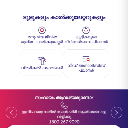
ടൂളുകളും കാൽക്കുലേറ്ററുകളും
മനുഷ്യ ജീവിത
കുട്ടികളുടെ
മൂല്യം കാൽക്കുലേറ്റർ
വിദ്യാഭ്യാസ പ്ലാനർ
നീഡ് അനാലിസിസ്
വിരമിക്കൽ പദ്ധതികൾ
പ്ലാനർ
സഹായം ആവശ്യമുണ്ടോ?
Previous
Previou
ഇനിപറയുന്നതിൽ ടോൾ ഫ്രീ ആയി ഞങ്ങളെ
ഇനിപ
വിളിക്കൂ
1800 267 9090