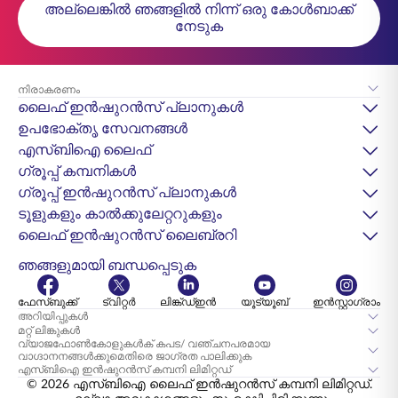
അല്ലെങ്കിൽ ഞങ്ങളിൽ നിന്ന് ഒരു കോൾബാക്ക്
നേടുക
നിരാകരണം
ലൈഫ് ഇൻഷുറൻസ് പ്ലാനുകൾ
ഉപഭോക്തൃ സേവനങ്ങൾ
എസ്‌ബിഐ ലൈഫ്
ഗ്രൂപ്പ് കമ്പനികൾ
ഗ്രൂപ്പ് ഇൻഷുറൻസ് പ്ലാനുകൾ
ടൂളുകളും കാൽക്കുലേറ്ററുകളും
ലൈഫ് ഇൻഷുറൻസ് ലൈബ്രറി
ഞങ്ങളുമായി ബന്ധപ്പെടുക
ഫേസ്ബുക്ക്
ട്വിറ്റർ
ലിങ്ക്ഡ്ഇൻ
യൂട്യൂബ്
ഇൻസ്റ്റാഗ്രാം
അറിയിപ്പുകൾ
മറ്റ് ലിങ്കുകൾ
വ്യാജഫോൺകോളുകൾക് കപട/ വഞ്ചനപരമായ
വാഗ്ദാനനങ്ങൾക്കുമെതിരെ ജാഗ്രത പാലിക്കുക
എസ്‌ബി‌ഐ ഇൻഷുറൻസ് കമ്പനി ലിമിറ്റഡ്
© 2026 എസ്‌ബിഐ ലൈഫ് ഇൻഷുറൻസ് കമ്പനി ലിമിറ്റഡ്.