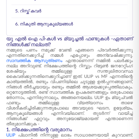
5. റിസ്ക് കവർ
6. നികുതി ആനുകൂല്യങ്ങൾ
യു എൽ ഐ പി-കൾ vs മ്യൂച്ചൽ ഫണ്ടുകൾ -ഏതാണ്
നിങ്ങൾക്ക് നല്ലത്?
നമ്മുടെ പണം നമുക്ക് വേണ്ടി എങ്ങനെ പ്രവർത്തിക്കുന്നു
എന്നതിനെക്കുറിച്ച് നമ്മൾ എപ്പോഴും അന്വേഷിക്കുന്നു.
സാമ്പത്തിക ആസൂത്രണം
എന്താണെന്ന് നമ്മിൽ പലർക്കും
നല്ല അറിവുണ്ട്. നിക്ഷേപത്തിന്റെ റിസ്കും റിട്ടേൺ ജനറേറ്റിംഗ്
ശേഷിയും തമ്മിലുള്ള സന്തുലിതാവസ്ഥ
കൈവരിക്കുന്നതിനെക്കുറിച്ചാണ് ഇത്. ULIP vs MF എന്നതിന്റെ
കാര്യത്തിൽ, രണ്ടും വിപണിയിലെ ചൂടുള്ള ഉൽപ്പന്നങ്ങളാണ്,
നിങ്ങൾ തീർച്ചയായും രണ്ടും തമ്മിൽ ആശയക്കുഴപ്പത്തിലാകും.
ഒറ്റനോട്ടത്തിൽ, രണ്ട് സാമ്പത്തിക ഉപകരണങ്ങളും ഒരുപോലെ
തോന്നാം, എന്നിരുന്നാലും, അങ്ങനെയല്ല. ULIP ഉം മ്യൂച്വൽ
ഫണ്ടും തമ്മിലുള്ള വ്യത്യാസം താഴെ
വിശദീകരിച്ചിരിക്കുന്നതുപോലെ അവയുടെ ഘടന, ഉദ്ദേശ്യം,
ആനുകൂല്യങ്ങൾ എന്നിവയിലാണ്. തുടർന്ന് വായിച്ച്
നിങ്ങൾക്ക് ഏറ്റവും അനുയോജ്യമായത് എന്താണെന്ന്
തീരുമാനിക്കുക -
1. നിക്ഷേപത്തിന്റെ വരുമാനം
ULIP
പ്ലാനിൽ നിന്നുള്ള ലാഭം സാധാരണയായി കുറവാണ്;