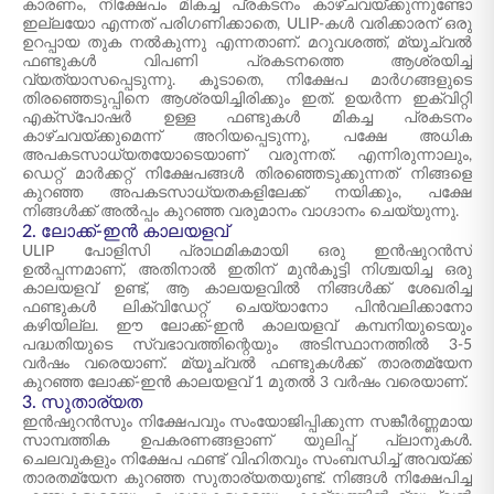
കാരണം, നിക്ഷേപം മികച്ച പ്രകടനം കാഴ്ചവയ്ക്കുന്നുണ്ടോ
ഇല്ലയോ എന്നത് പരിഗണിക്കാതെ, ULIP-കൾ വരിക്കാരന് ഒരു
ഉറപ്പായ തുക നൽകുന്നു എന്നതാണ്. മറുവശത്ത്, മ്യൂച്വൽ
ഫണ്ടുകൾ വിപണി പ്രകടനത്തെ ആശ്രയിച്ച്
വ്യത്യാസപ്പെടുന്നു. കൂടാതെ, നിക്ഷേപ മാർഗങ്ങളുടെ
തിരഞ്ഞെടുപ്പിനെ ആശ്രയിച്ചിരിക്കും ഇത്. ഉയർന്ന ഇക്വിറ്റി
എക്സ്പോഷർ ഉള്ള ഫണ്ടുകൾ മികച്ച പ്രകടനം
കാഴ്ചവയ്ക്കുമെന്ന് അറിയപ്പെടുന്നു, പക്ഷേ അധിക
അപകടസാധ്യതയോടെയാണ് വരുന്നത്. എന്നിരുന്നാലും,
ഡെറ്റ് മാർക്കറ്റ് നിക്ഷേപങ്ങൾ തിരഞ്ഞെടുക്കുന്നത് നിങ്ങളെ
കുറഞ്ഞ അപകടസാധ്യതകളിലേക്ക് നയിക്കും, പക്ഷേ
നിങ്ങൾക്ക് അൽപ്പം കുറഞ്ഞ വരുമാനം വാഗ്ദാനം ചെയ്യുന്നു.
2. ലോക്ക്-ഇൻ കാലയളവ്
ULIP പോളിസി പ്രാഥമികമായി ഒരു ഇൻഷുറൻസ്
ഉൽപ്പന്നമാണ്, അതിനാൽ ഇതിന് മുൻകൂട്ടി നിശ്ചയിച്ച ഒരു
കാലയളവ് ഉണ്ട്, ആ കാലയളവിൽ നിങ്ങൾക്ക് ശേഖരിച്ച
ഫണ്ടുകൾ ലിക്വിഡേറ്റ് ചെയ്യാനോ പിൻവലിക്കാനോ
കഴിയില്ല. ഈ ലോക്ക്-ഇൻ കാലയളവ് കമ്പനിയുടെയും
പദ്ധതിയുടെ സ്വഭാവത്തിന്റെയും അടിസ്ഥാനത്തിൽ 3-5
വർഷം വരെയാണ്. മ്യൂച്വൽ ഫണ്ടുകൾക്ക് താരതമ്യേന
കുറഞ്ഞ ലോക്ക്-ഇൻ കാലയളവ് 1 മുതൽ 3 വർഷം വരെയാണ്.
3. സുതാര്യത
ഇൻഷുറൻസും നിക്ഷേപവും സംയോജിപ്പിക്കുന്ന സങ്കീർണ്ണമായ
സാമ്പത്തിക ഉപകരണങ്ങളാണ് യുലിപ്പ് പ്ലാനുകൾ.
ചെലവുകളും നിക്ഷേപ ഫണ്ട് വിഹിതവും സംബന്ധിച്ച് അവയ്ക്ക്
താരതമ്യേന കുറഞ്ഞ സുതാര്യതയുണ്ട്. നിങ്ങൾ നിക്ഷേപിച്ച