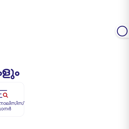
കളും
നാലിസിസ്
ലാനർ