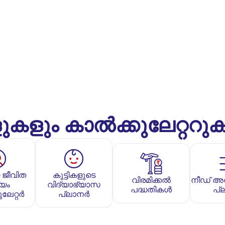
ുകളും കാൽക്കുലേറ്ററു
 ജീവിത
കുട്ടികളുടെ
വിരമിക്കൽ
നീഡ് അ
്യം
വിദ്യാഭ്യാസ
പദ്ധതികൾ
പ്
ലേറ്റർ
പ്ലാനർ