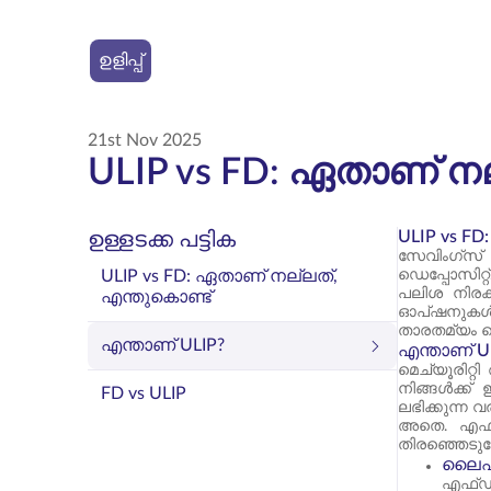
ഉളിപ്പ്
21st Nov 2025
ULIP vs FD: ഏതാണ് ന
ULIP vs F
ഉള്ളടക്ക പട്ടിക
സേവിംഗ്സ് 
ULIP vs FD: ഏതാണ് നല്ലത്,
ഡെപ്പോസിറ്റ
പലിശ നിരക
എന്തുകൊണ്ട്
ഓപ്ഷനുകൾ 
താരതമ്യം ചെ
എന്താണ് ULIP?
എന്താണ് U
മെച്യൂരിറ്
നിങ്ങൾക്ക് 
FD vs ULIP
ലഭിക്കുന്ന
അതെ. എഫ്ഡ
തിരഞ്ഞെടുക
ലൈഫ
എഫ്ഡി