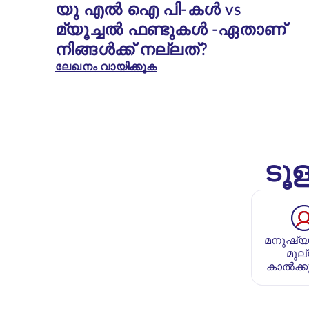
യു എൽ ഐ പി-കൾ vs
മ്യൂച്ചൽ ഫണ്ടുകൾ -ഏതാണ്
നിങ്ങൾക്ക് നല്ലത്?
ലേഖനം വായിക്കുക
ടൂള
മനുഷ്യ
മൂല
കാൽക്കു