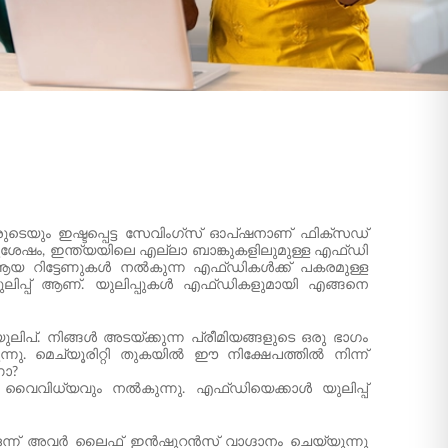
ുടെയും ഇഷ്ടപ്പെട്ട സേവിംഗ്സ് ഓപ്ഷനാണ് ഫിക്സഡ്
തിനുശേഷം, ഇന്ത്യയിലെ എല്ലാ ബാങ്കുകളിലുമുള്ള എഫ്‌ഡി
യ റിട്ടേണുകൾ നൽകുന്ന എഫ്‌ഡികൾക്ക് പകരമുള്ള
്പ് ആണ്. യുലിപ്പുകൾ എഫ്‌ഡികളുമായി എങ്ങനെ
്. നിങ്ങൾ അടയ്ക്കുന്ന പ്രീമിയങ്ങളുടെ ഒരു ഭാഗം
കുന്നു. മെച്യൂരിറ്റി തുകയിൽ ഈ നിക്ഷേപത്തിൽ നിന്ന്
ണോ?
 വൈവിധ്യവും നൽകുന്നു. എഫ്ഡിയെക്കാൾ യുലിപ്പ്
ളിൽ ഒന്ന് അവർ ലൈഫ് ഇൻഷുറൻസ് വാഗ്ദാനം ചെയ്യുന്നു