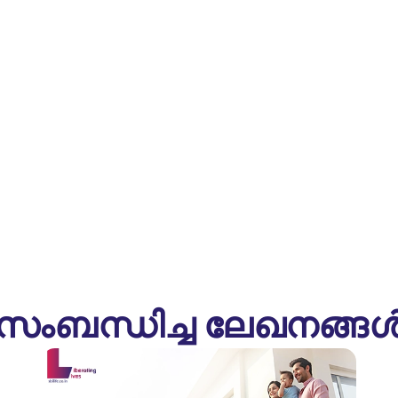
സംബന്ധിച്ച ലേഖനങ്ങ