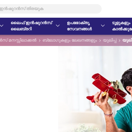
ലൈഫ് ഇൻഷുറൻസ്
ഉപഭോക്തൃ
ടൂളുകളും
ലൈബ്രറി
സേവനങ്ങൾ
കാൽക്കുലേ
് മനസ്സിലാക്കൽ
ബ്ലോഗുകളും ലേഖനങ്ങളും
യുലിപ്പ്
യുലി