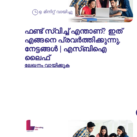
൭ മിനിറ്റ് വായിച്ചു
ഫണ്ട് സ്വിച്ച് എന്താണ്? ഇത്
എങ്ങനെ പ്രവർത്തിക്കുന്നു,
നേട്ടങ്ങൾ | എസ്‌ബി‌ഐ
ലൈഫ്
ലേഖനം വായിക്കുക