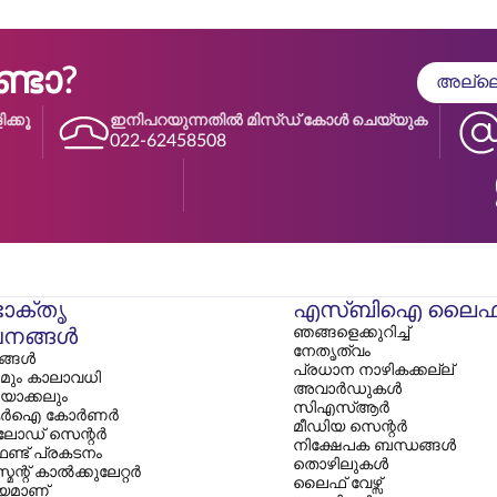
ടോ?
അല്ലെങ
ക്കൂ
ഇനിപറയുന്നതിൽ മിസ്ഡ് കോൾ ചെയ്യുക
022-62458508
ോക്തൃ
എസ്‌ബിഐ ലൈഫ
ഞങ്ങളെക്കുറിച്ച്
നങ്ങൾ
നേതൃത്വം
ങള്‍
പ്രധാന നാഴികക്കല്ല്
മും കാലാവധി
അവാർഡുകൾ
ിയാക്കലും
സി‌എസ്‌ആർ
ർഐ കോർണർ
മീഡിയ സെന്റർ
ോഡ് സെന്റർ
നിക്ഷേപക ബന്ധങ്ങൾ
ഫണ്ട് പ്രകടനം
തൊഴിലുകൾ
ന്റ് കാൽക്കുലേറ്റർ
ലൈഫ് വേഴ്സ്
യമാണ്