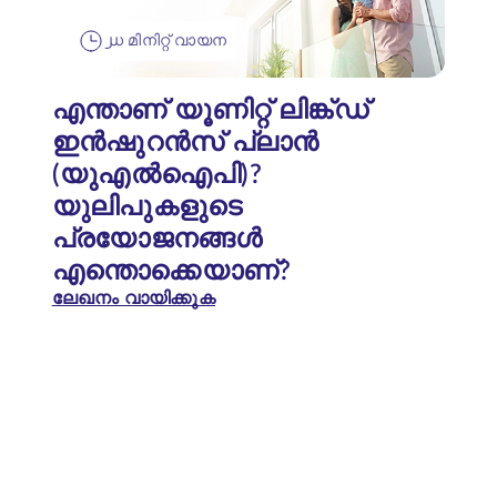
൰ മിനിറ്റ് വായന
എന്താണ് യൂണിറ്റ് ലിങ്ക്ഡ്
ഇൻഷുറൻസ് പ്ലാൻ
(യുഎൽഐപി)?
യുലിപുകളുടെ
പ്രയോജനങ്ങൾ
എന്തൊക്കെയാണ്?
ലേഖനം വായിക്കുക