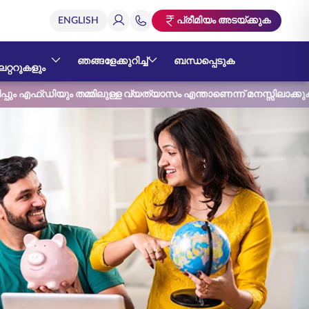
പ്രീമിയം അടയ്ക്കുക
ഞങ്ങളേക്കുറിച്ച്
ബന്ധപ്പെടുക
റ്ററുകളും
പ്പും എഫ്ഡിയും തമ്മിലുള്ള വ്യത്യാസം എന്താണെന്ന് മനസ്സിലാക്കു