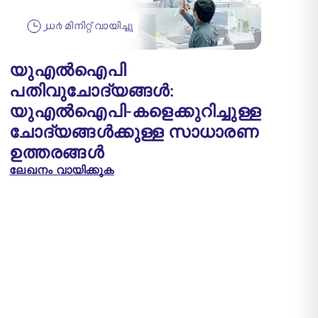
൰൪ മിനിറ്റ് വായിച്ചു
യുഎൽഐപി
പതിവുചോദ്യങ്ങൾ:
യുഎൽഐപി-കളെക്കുറിച്ചുള്ള
ചോദ്യങ്ങൾക്കുള്ള സാധാരണ
ഉത്തരങ്ങൾ
ലേഖനം വായിക്കുക