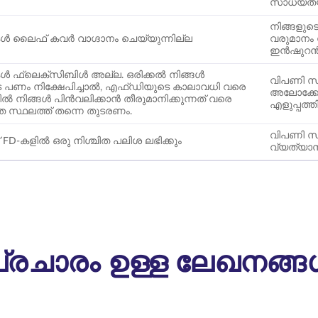
സാധ്യതയു
നിങ്ങളുടെ
 ലൈഫ് കവർ വാഗ്ദാനം ചെയ്യുന്നില്ല
വരുമാനം 
ഇൻഷുറൻസ
 ഫ്ലെക്സിബിൾ അല്ല. ഒരിക്കൽ നിങ്ങൾ
വിപണി സാ
െ പണം നിക്ഷേപിച്ചാൽ, എഫ്ഡിയുടെ കാലാവധി വരെ
അലോക്കേഷന
ിൽ നിങ്ങൾ പിൻവലിക്കാൻ തീരുമാനിക്കുന്നത് വരെ
എളുപ്പത്ത
 സ്ഥലത്ത് തന്നെ തുടരണം.
വിപണി സാ
് FD-കളിൽ ഒരു നിശ്ചിത പലിശ ലഭിക്കും
വ്യത്യാസ
്രചാരം ഉള്ള ലേഖനങ്