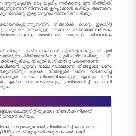
മരണ ആനുകൂല്യം ഒരു യുലിപ്പ് നൽകുന്നു. ഈ രീതിയിൽ,
നുണ്ടെന്ന് നിങ്ങൾക്ക് ഉറപ്പാക്കാൻ കഴിയും. അങ്ങനെ,
ിന്റെ ഇരട്ട നേട്ടവും നിങ്ങൾക്ക് ലഭിക്കും.
്പെടുത്തുന്നതിന് നിങ്ങൾക്ക് ഡെറ്റ്, ഇക്വിറ്റി
ച വരുമാനം നേടാനുള്ള അവസരം നിങ്ങൾക്ക് ലഭിക്കും.
വർത്തിക്കുന്നു, അതിനാൽ വരുമാനം മിക്കവാറും
തിന് നികുതി നൽകേണ്ടതാണ്. എന്നിരുന്നാലും, നികുതി
ക്കുന്ന പ്രീമിയങ്ങൾക്ക് നികുതി കിഴിവ് ലഭിക്കും. ULIP-
P-കൾ ഒരു മികച്ച നികുതി ലാഭിക്കൽ ഉപകരണമാണ്.
േപിക്കാൻ ഏറ്റവും നല്ല സ്ഥലമാണ്. നിങ്ങളുടെ പണം
ുന്നതിനും പുറമേ, നിങ്ങളുടെ പണം നിക്ഷേപിച്ച്
ങളുടെ പണം നിക്ഷേപിക്കാനുള്ള ഏറ്റവും നല്ല
മ്പോൾ, എല്ലാ സവിശേഷതകളും പരിശോധിച്ച് പോളിസി
്കുക.
ങളിലും മെച്യൂരിറ്റി തുകയും നിങ്ങൾക്ക് നികുതി
 നേടാൻ കഴിയും.
ിരക്കുകൾ ഉയരുമ്പോൾ, പ്രത്യേകിച്ച് കടവുമായി
്ട ULIP-കൾക്ക് കൂടുതൽ വരുമാനം ലഭിക്കാൻ