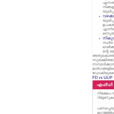
എന്നത
നിങ്ങ
യുലിപ
വഴക്ക
യുലിപ
ഉപകരണ
എന്ന
ഒന്നുത
നികുത
സ്ഥിര
ലാഭിക്
ന്റെ 
അതുകൊണ്ട് 
സുരക്ഷിതമ
സമ്പാദിക്
മാർഗങ്ങളി
ഡോക്യുമെന്
FD vs ULIP
എഫ്ഡി
നിക്ഷേപ ത
റിട്ടേണു
പണപ്പെര
കുറഞ്ഞേക