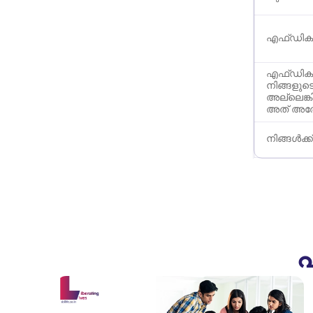
എഫ്ഡികൾ
എഫ്ഡികൾ
നിങ്ങളുട
അല്ലെങ്ക
അത് അതേ
നിങ്ങൾക്ക
പ