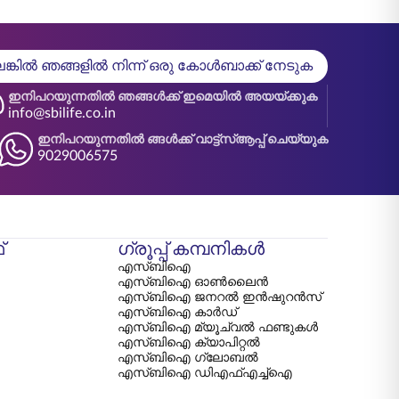
്കിൽ ഞങ്ങളിൽ നിന്ന് ഒരു കോൾബാക്ക് നേടുക
ഇനിപറയുന്നതിൽ ഞങ്ങൾക്ക് ഇമെയിൽ അയയ്ക്കുക
info@sbilife.co.in
ഇനിപറയുന്നതിൽ ങ്ങൾക്ക് വാട്ട്‌സ്ആപ്പ് ചെയ്യുക
9029006575
്
ഗ്രൂപ്പ് കമ്പനികൾ
എസ്‌ബി‌ഐ
എസ്‌ബി‌ഐ ഓൺലൈൻ
എസ്‌ബി‌ഐ ജനറൽ ഇൻഷുറൻസ്
എസ്‌ബി‌ഐ കാർഡ്
എസ്‌ബി‌ഐ മ്യൂച്വൽ ഫണ്ടുകൾ
എസ്‌ബി‌ഐ ക്യാപിറ്റൽ
എസ്‌ബി‌ഐ ഗ്ലോബൽ
എസ്‌ബി‌ഐ ഡി‌എഫ്‌എച്ച്‌ഐ