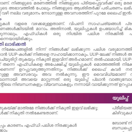
ാണ്. നിങ്ങളുടെ മരണത്തിൽ നിങ്ങളുടെ പ്രിയപ്പെട്ടവർക്ക് ഒരു 
ളുടെ അഭാവത്തിൽ പോലും നിങ്ങളുടെ ആശ്രിതർക്ക് പരിചരണം ലഭിക്കുന്
്പ് വഴി നല്ല വരുമാനം നേടാനുള്ള അവസരത്തിന് പുറമേ ലൈഫ് ഇൻഷുറൻസ
ം
്പുകൾ വളരെ വഴക്കമുള്ളതാണ്. വിപണി സാഹചര്യങ്ങൾ പ്രയോജനപ
ങ്ങൾക്കിടയിൽ മാറാം. അതിനാൽ, യുലിപ്പുകൾ ഉപയോഗിച്ച് മികച്
ിരുന്നാലും, എഫ്ഡികൾ ഒരു നിശ്ചിത പലിശ നിരക്കിൽ പ്ര
ന്നെയായിരിക്കും.
ി ലാഭിക്കൽ
 നിക്ഷേപങ്ങളിൽ നിന്ന് നിങ്ങൾക്ക് ലഭിക്കുന്ന പലിശ വരുമാനത്
കാൻ ULIP-കൾക്ക് നിങ്ങളെ സഹായിക്കാനാകും. ULIP-ലേക്ക് നിങ്ങൾ അടയ്
മെച്യൂരിറ്റി തുകയും നികുതി ഇളവിന് അർഹമാണ്. തൽഫലമായി, ULI
തന്നെ എഫ്ഡികളെ അപേക്ഷിച്ച് യുലിപ്പുകൾ മൊത്തത്തിൽ നിക്ഷ
ാണെന്ന് ഉറപ്പുവരുത്തുന്നതിനും നിങ്ങൾക്ക് ലൈഫ് കവർ നൽക
കാനുള്ള അവസരവും അവ നൽകുന്നു. ഈ വൈവിധ്യമാണ് നിങ്
ലൊന്നായി അവയെ മാറ്റുന്നത്. ഒരു യുലിപ്പ് പ്ലാൻ വാങ്ങു
റിലെ നിബന്ധനകളും വ്യവസ്ഥകളും നന്നായി വായിക്കുന്നത് ഉറപ്പാക
യുലിപ്പ്
ുകയ്ക്ക് മാത്രമേ നിങ്ങൾക്ക് നികുതി ഇളവ് ലഭിക്കൂ;
പ്രീമിയങ്
കൾക്ക് നികുതി നൽകേണ്ടതാണ്.
കിഴിവുകൾ
ബോണ്ട് ന
ുപ്പം കാരണം എഫ്ഡി പലിശ നിരക്കുകൾ
ബന്ധപ്പെട
്കാം