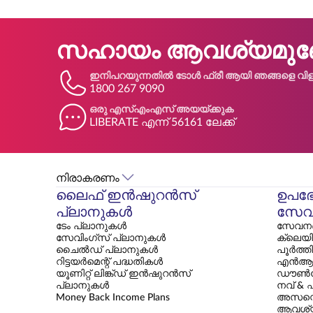
സഹായം ആവശ്യമുണ്
ഇനിപറയുന്നതിൽ ടോൾ ഫ്രീ ആയി ഞങ്ങളെ വിളി
1800 267 9090
ഒരു എസ്എംഎസ് അയയ്ക്കുക
LIBERATE എന്ന് 56161 ലേക്ക്
നിരാകരണം
ലൈഫ് ഇൻഷുറൻസ്
ഉപഭ
പ്ലാനുകൾ
സേവ
ടേം പ്ലാനുകൾ
സേവനങ്
സേവിംഗ്സ് പ്ലാനുകൾ
ക്ലെയി
ചൈൽഡ് പ്ലാനുകൾ
പൂർത്ത
റിട്ടയർമെന്റ് പദ്ധതികൾ
എൻആ
യൂണിറ്റ് ലിങ്ക്ഡ് ഇൻഷുറൻസ്
ഡൗൺല
പ്ലാനുകൾ
നവ് & 
Money Back Income Plans
അസസ്മെ
ആവശ്