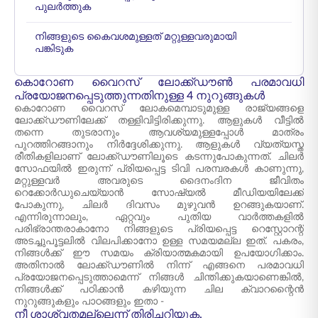
പുലർത്തുക
നിങ്ങളുടെ കൈവശമുള്ളത് മറ്റുള്ളവരുമായി
പങ്കിടുക
കൊറോണ വൈറസ് ലോക്ക്ഡൗൺ പരമാവധി
പ്രയോജനപ്പെടുത്തുന്നതിനുള്ള 4 നുറുങ്ങുകൾ
കൊറോണ വൈറസ് ലോകമെമ്പാടുമുള്ള രാജ്യങ്ങളെ
ലോക്ക്ഡൗണിലേക്ക് തള്ളിവിട്ടിരിക്കുന്നു. ആളുകൾ വീട്ടിൽ
തന്നെ തുടരാനും ആവശ്യമുള്ളപ്പോൾ മാത്രം
പുറത്തിറങ്ങാനും നിർദ്ദേശിക്കുന്നു. ആളുകൾ വ്യത്യസ്ത
രീതികളിലാണ് ലോക്ക്ഡൗണിലൂടെ കടന്നുപോകുന്നത്. ചിലർ
സോഫയിൽ ഇരുന്ന് പ്രിയപ്പെട്ട ടിവി പരമ്പരകൾ കാണുന്നു,
മറ്റുള്ളവർ അവരുടെ ദൈനംദിന ജീവിതം
റെക്കോർഡുചെയ്യാൻ സോഷ്യൽ മീഡിയയിലേക്ക്
പോകുന്നു, ചിലർ ദിവസം മുഴുവൻ ഉറങ്ങുകയാണ്.
എന്നിരുന്നാലും, ഏറ്റവും പുതിയ വാർത്തകളിൽ
പരിഭ്രാന്തരാകാനോ നിങ്ങളുടെ പ്രിയപ്പെട്ട റെസ്റ്റോറന്റ്
അടച്ചുപൂട്ടലിൽ വിലപിക്കാനോ ഉള്ള സമയമല്ല ഇത്. പകരം,
നിങ്ങൾക്ക് ഈ സമയം ക്രിയാത്മകമായി ഉപയോഗിക്കാം.
അതിനാൽ ലോക്ക്ഡൗണിൽ നിന്ന് എങ്ങനെ പരമാവധി
പ്രയോജനപ്പെടുത്താമെന്ന് നിങ്ങൾ ചിന്തിക്കുകയാണെങ്കിൽ,
നിങ്ങൾക്ക് പഠിക്കാൻ കഴിയുന്ന ചില ക്വാറന്റൈൻ
നുറുങ്ങുകളും പാഠങ്ങളും ഇതാ -
നീ ശാശ്വതമല്ലെന്ന് തിരിച്ചറിയുക.