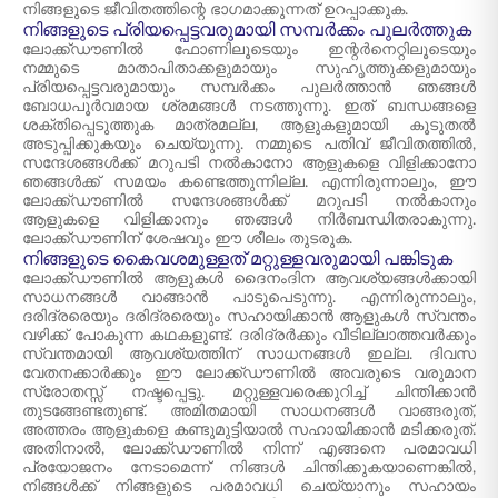
നിങ്ങളുടെ ജീവിതത്തിന്റെ ഭാഗമാക്കുന്നത് ഉറപ്പാക്കുക.
നിങ്ങളുടെ പ്രിയപ്പെട്ടവരുമായി സമ്പർക്കം പുലർത്തുക
ലോക്ക്ഡൗണിൽ ഫോണിലൂടെയും ഇന്റർനെറ്റിലൂടെയും
നമ്മുടെ മാതാപിതാക്കളുമായും സുഹൃത്തുക്കളുമായും
പ്രിയപ്പെട്ടവരുമായും സമ്പർക്കം പുലർത്താൻ ഞങ്ങൾ
ബോധപൂർവമായ ശ്രമങ്ങൾ നടത്തുന്നു. ഇത് ബന്ധങ്ങളെ
ശക്തിപ്പെടുത്തുക മാത്രമല്ല, ആളുകളുമായി കൂടുതൽ
അടുപ്പിക്കുകയും ചെയ്യുന്നു. നമ്മുടെ പതിവ് ജീവിതത്തിൽ,
സന്ദേശങ്ങൾക്ക് മറുപടി നൽകാനോ ആളുകളെ വിളിക്കാനോ
ഞങ്ങൾക്ക് സമയം കണ്ടെത്തുന്നില്ല. എന്നിരുന്നാലും, ഈ
ലോക്ക്ഡൗണിൽ സന്ദേശങ്ങൾക്ക് മറുപടി നൽകാനും
ആളുകളെ വിളിക്കാനും ഞങ്ങൾ നിർബന്ധിതരാകുന്നു.
ലോക്ക്ഡൗണിന് ശേഷവും ഈ ശീലം തുടരുക.
നിങ്ങളുടെ കൈവശമുള്ളത് മറ്റുള്ളവരുമായി പങ്കിടുക
ലോക്ക്ഡൗണിൽ ആളുകൾ ദൈനംദിന ആവശ്യങ്ങൾക്കായി
സാധനങ്ങൾ വാങ്ങാൻ പാടുപെടുന്നു. എന്നിരുന്നാലും,
ദരിദ്രരെയും ദരിദ്രരെയും സഹായിക്കാൻ ആളുകൾ സ്വന്തം
വഴിക്ക് പോകുന്ന കഥകളുണ്ട്. ദരിദ്രർക്കും വീടില്ലാത്തവർക്കും
സ്വന്തമായി ആവശ്യത്തിന് സാധനങ്ങൾ ഇല്ല. ദിവസ
വേതനക്കാർക്കും ഈ ലോക്ക്ഡൗണിൽ അവരുടെ വരുമാന
സ്രോതസ്സ് നഷ്ടപ്പെട്ടു. മറ്റുള്ളവരെക്കുറിച്ച് ചിന്തിക്കാൻ
തുടങ്ങേണ്ടതുണ്ട്. അമിതമായി സാധനങ്ങൾ വാങ്ങരുത്,
അത്തരം ആളുകളെ കണ്ടുമുട്ടിയാൽ സഹായിക്കാൻ മടിക്കരുത്.
അതിനാൽ, ലോക്ക്ഡൗണിൽ നിന്ന് എങ്ങനെ പരമാവധി
പ്രയോജനം നേടാമെന്ന് നിങ്ങൾ ചിന്തിക്കുകയാണെങ്കിൽ,
നിങ്ങൾക്ക് നിങ്ങളുടെ പരമാവധി ചെയ്യാനും സഹായം