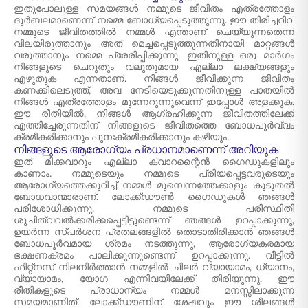
ഇതുപോലുള്ള സമയങ്ങൾ നമ്മുടെ ജീവിതം എത്രത്തോളം
ദുർബലമാണെന്ന് നമ്മെ ബോധ്യപ്പെടുത്തുന്നു. ഈ തിരിച്ചറിവ്
നമ്മുടെ ജീവിതത്തിൽ നമ്മൾ എന്താണ് ചെയ്യുന്നതെന്ന്
വിലയിരുത്താനും അത് മെച്ചപ്പെടുത്തുന്നതിനായി മാറ്റങ്ങൾ
വരുത്താനും നമ്മെ പ്രേരിപ്പിക്കുന്നു. ഇതിനുള്ള ഒരു മാർഗം
നിങ്ങളുടെ ചെറുതും വലുതുമായ എല്ലാ ലക്ഷ്യങ്ങളും
എഴുതുക എന്നതാണ്. നിങ്ങൾ ജീവിക്കുന്ന ജീവിതം
കണക്കിലെടുത്ത്, അവ നേടിയെടുക്കുന്നതിനുള്ള പാതയിൽ
നിങ്ങൾ എത്രത്തോളം മുന്നേറുന്നുവെന്ന് ഇപ്പോൾ അളക്കുക.
ഈ രീതിയിൽ, നിങ്ങൾ ആഗ്രഹിക്കുന്ന ജീവിതത്തിലേക്ക്
എത്തിച്ചേരുന്നതിന് നിങ്ങളുടെ ജീവിതത്തെ ബോധപൂർവ്വം
ക്രമീകരിക്കാനും പുനഃക്രമീകരിക്കാനും കഴിയും.
നിങ്ങളുടെ ആരോഗ്യം പ്രധാനമാണെന്ന് അറിയുക
ഇത് മിക്കവാറും എല്ലാ ക്വാറന്റൈൻ ഗൈഡുകളിലും
കാണാം. നമ്മുടെയും നമ്മുടെ പ്രിയപ്പെട്ടവരുടെയും
ആരോഗ്യത്തെക്കുറിച്ച് നമ്മൾ മുമ്പെന്നത്തേക്കാളും കൂടുതൽ
ബോധവാന്മാരാണ്. ലോക്ക്ഡൗൺ ഗൈഡുകൾ ഞങ്ങൾ
പരിശോധിക്കുന്നു, നമ്മുടെ പരിസ്ഥിതി
ശുചിത്വവൽക്കരിക്കപ്പെട്ടിട്ടുണ്ടെന്ന് ഞങ്ങൾ ഉറപ്പാക്കുന്നു,
ഉയർന്ന സ്പർശന പ്രതലങ്ങളിൽ തൊടാതിരിക്കാൻ ഞങ്ങൾ
ബോധപൂർവമായ ശ്രമം നടത്തുന്നു, ആരോഗ്യകരമായ
ഭക്ഷണക്രമം പാലിക്കുന്നുണ്ടെന്ന് ഉറപ്പാക്കുന്നു. വീട്ടിൽ
ഫിറ്റ്നസ് നിലനിർത്താൻ നമ്മളിൽ ചിലർ വ്യായാമം, ധ്യാനം,
വ്യായാമം, യോഗ എന്നിവയിലേക്ക് തിരിയുന്നു. ഈ
രീതികളുടെ പ്രാധാന്യം നമ്മൾ മനസ്സിലാക്കുന്ന
സമയമാണിത്. ലോക്ക്ഡൗണിന് ശേഷവും ഈ ശീലങ്ങൾ