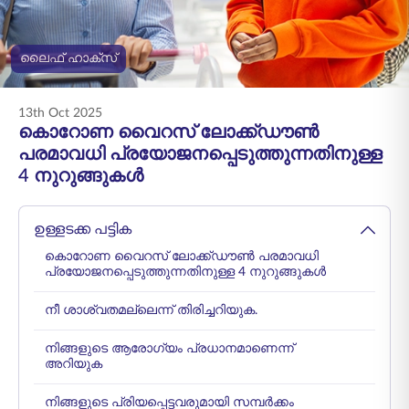
ENGLISH
ലൈഫ് ഹാക്സ്
ഓൺലൈനായി
പ്രീമിയം അടയ്ക്കുക
വാങ്ങുക
13th Oct 2025
1800 267 9090
കൊറോണ വൈറസ് ലോക്ക്ഡൗൺ
പരമാവധി പ്രയോജനപ്പെടുത്തുന്നതിനുള്ള
4 നുറുങ്ങുകൾ
ഉള്ളടക്ക പട്ടിക
കൊറോണ വൈറസ് ലോക്ക്ഡൗൺ പരമാവധി
പ്രയോജനപ്പെടുത്തുന്നതിനുള്ള 4 നുറുങ്ങുകൾ
നീ ശാശ്വതമല്ലെന്ന് തിരിച്ചറിയുക.
നിങ്ങളുടെ ആരോഗ്യം പ്രധാനമാണെന്ന്
അറിയുക
നിങ്ങളുടെ പ്രിയപ്പെട്ടവരുമായി സമ്പർക്കം