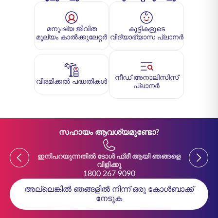
മനുഷ്യ ജീവിത
കുട്ടികളുടെ
മൂല്യം കാൽക്കുലേറ്റർ
വിദ്യാഭ്യാസ പ്ലാനർ
നീഡ് അനാലിസിസ്
വിരമിക്കൽ പദ്ധതികൾ
പ്ലാനർ
സഹായം ആവശ്യമുണ്ടോ?
Previous
Previou
ഇനിപറയുന്നതിൽ ടോൾ ഫ്രീ ആയി ഞങ്ങളെ
ഇനിപ
വിളിക്കൂ
1800 267 9090
അല്ലെങ്കിൽ ഞങ്ങളിൽ നിന്ന് ഒരു കോൾബാക്ക്
നേടുക