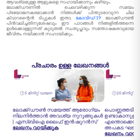
ആവശ്യമുള്ള ആളുകളെ സഹായിക്കാനും കഴിയും.
ലോക്ക്ഡൗണിൽ ചെലവഴിക്കുന്ന സമയം
പ്രയോജനകരമാക്കാൻ നിങ്ങൾക്ക് പിന്തുടരാവുന്ന ചില
ക്വാറന്റൈൻ ടിപ്പുകൾ ഇതാ.
കോവിഡ്-19
ലോക്ക്ഡൗൺ
പിൻവലിച്ചതിനുശേഷവും ഈ പാഠങ്ങൾ നിങ്ങളിൽത്തന്നെ
ഉൾക്കൊള്ളുന്നത് കൂടുതൽ സംതൃപ്തവും സന്തോഷകരവുമായ
ജീവിതം നയിക്കാൻ സഹായിക്കും.
പ്രചാരം ഉള്ള ലേഖനങ്ങൾ
5 മിനിറ്റ് വായന
20 മിനിറ്റ് 
ലോക്ക്ഡൗൺ സമയത്ത് ആരോഗ്യം
പൊണ്ണത്തടിയ
നിലനിർത്താൻ അവശ്യ നുറുങ്ങുകൾ
ഉണ്ടാകാനുള്
| എസ്‌ബി‌ഐ ലൈഫ് ഇൻഷുറൻസ്
എന്തൊക്കെയാ
ലേഖനം വായിക്കുക
അപകട ഘടകങ
ലേഖനം വായിക