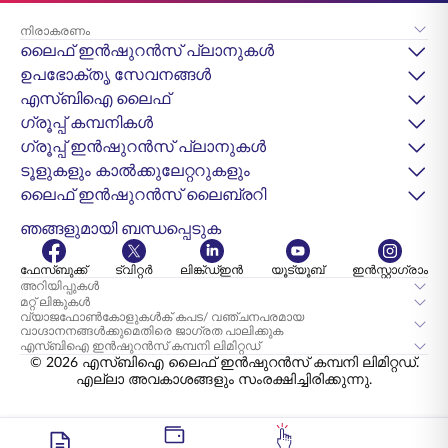
നിരാകരണം
ലൈഫ് ഇൻഷുറൻസ് പ്ലാനുകൾ
ഉപഭോക്തൃ സേവനങ്ങൾ
എസ്‌ബിഐ ലൈഫ്
ഗ്രൂപ്പ് കമ്പനികൾ
ഗ്രൂപ്പ് ഇൻഷുറൻസ് പ്ലാനുകൾ
ടൂളുകളും കാൽക്കുലേറ്ററുകളും
ലൈഫ് ഇൻഷുറൻസ് ലൈബ്രറി
ഞങ്ങളുമായി ബന്ധപ്പെടുക
ഫേസ്ബുക്ക്
ട്വിറ്റർ
ലിങ്ക്ഡ്ഇൻ
യൂട്യൂബ്
ഇൻസ്റ്റാഗ്രാം
അറിയിപ്പുകൾ
മറ്റ് ലിങ്കുകൾ
വ്യാജഫോൺകോളുകൾക് കപട/ വഞ്ചനപരമായ
വാഗ്ദാനനങ്ങൾക്കുമെതിരെ ജാഗ്രത പാലിക്കുക
എസ്‌ബി‌ഐ ഇൻഷുറൻസ് കമ്പനി ലിമിറ്റഡ്
© 2026 എസ്‌ബിഐ ലൈഫ് ഇൻഷുറൻസ് കമ്പനി ലിമിറ്റഡ്.
എല്ലാ അവകാശങ്ങളും സംരക്ഷിച്ചിരിക്കുന്നു.