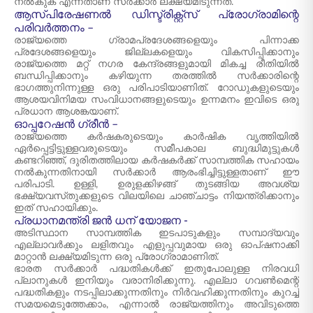
നൽകുക എന്നതാണ് സർക്കാർ ലക്ഷ്യമിടുന്നത്.
ആസ്പിരേഷണൽ ഡിസ്ട്രിക്റ്റ്സ് പ്രോഗ്രാമിന്റെ
പരിവർത്തനം –
രാജ്യത്തെ ഗ്രാമപ്രദേശങ്ങളെയും പിന്നാക്ക
പ്രദേശങ്ങളെയും ജില്ലകളെയും വികസിപ്പിക്കാനും
രാജ്യത്തെ മറ്റ് നഗര കേന്ദ്രങ്ങളുമായി മികച്ച രീതിയിൽ
ബന്ധിപ്പിക്കാനും കഴിയുന്ന തരത്തിൽ സർക്കാരിന്റെ
ഭാഗത്തുനിന്നുള്ള ഒരു പരിപാടിയാണിത്. റോഡുകളുടെയും
ആശയവിനിമയ സംവിധാനങ്ങളുടെയും ഉന്നമനം ഇവിടെ ഒരു
പ്രധാന ആശങ്കയാണ്.
ഓപ്പറേഷൻ ഗ്രീൻ –
രാജ്യത്തെ കർഷകരുടെയും കാർഷിക വൃത്തിയിൽ
ഏർപ്പെട്ടിട്ടുള്ളവരുടെയും സമീപകാല ബുദ്ധിമുട്ടുകൾ
കണ്ടറിഞ്ഞ്, ദുരിതത്തിലായ കർഷകർക്ക് സാമ്പത്തിക സഹായം
നൽകുന്നതിനായി സർക്കാർ ആരംഭിച്ചിട്ടുള്ളതാണ് ഈ
പരിപാടി. ഉള്ളി, ഉരുളക്കിഴങ്ങ് തുടങ്ങിയ അവശ്യ
ഭക്ഷ്യവസ്‌തുക്കളുടെ വിലയിലെ ചാഞ്ചാട്ടം നിയന്ത്രിക്കാനും
ഇത് സഹായിക്കും.
പ്രധാനമന്ത്രി ജൻ ധന് യോജന -
അടിസ്ഥാന സാമ്പത്തിക ഇടപാടുകളും സമ്പാദ്യവും
എല്ലാവർക്കും ലളിതവും എളുപ്പവുമായ ഒരു ഓപ്ഷനാക്കി
മാറ്റാൻ ലക്ഷ്യമിടുന്ന ഒരു പ്രോഗ്രാമാണിത്.
ഭാരത സർക്കാർ പദ്ധതികൾക്ക് ഇതുപോലുള്ള നിരവധി
പ്ലാനുകൾ ഇനിയും വരാനിരിക്കുന്നു. എല്ലാ ഗവൺമെന്റ്
പദ്ധതികളും നടപ്പിലാക്കുന്നതിനും നിർവഹിക്കുന്നതിനും കുറച്ച്
സമയമെടുത്തേക്കാം, എന്നാൽ രാജ്യത്തിനും അവിടുത്തെ