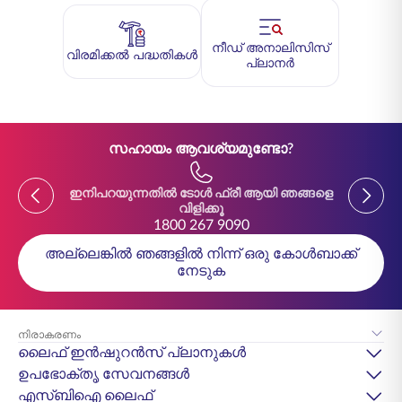
നീഡ് അനാലിസിസ്
വിരമിക്കൽ പദ്ധതികൾ
പ്ലാനർ
സഹായം ആവശ്യമുണ്ടോ?
Previous
Previou
ഇനിപറയുന്നതിൽ ടോൾ ഫ്രീ ആയി ഞങ്ങളെ
ഇനിപ
വിളിക്കൂ
1800 267 9090
അല്ലെങ്കിൽ ഞങ്ങളിൽ നിന്ന് ഒരു കോൾബാക്ക്
നേടുക
നിരാകരണം
ലൈഫ് ഇൻഷുറൻസ് പ്ലാനുകൾ
ഉപഭോക്തൃ സേവനങ്ങൾ
എസ്‌ബിഐ ലൈഫ്