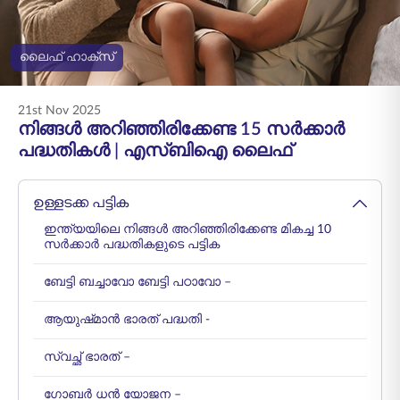
ENGLISH
ലൈഫ് ഹാക്സ്
ഓൺലൈനായി
പ്രീമിയം അടയ്ക്കുക
വാങ്ങുക
21st Nov 2025
1800 267 9090
നിങ്ങൾ അറിഞ്ഞിരിക്കേണ്ട 15 സർക്കാർ
പദ്ധതികൾ | എസ്‌ബി‌ഐ ലൈഫ്‌
ഉള്ളടക്ക പട്ടിക
ഇന്ത്യയിലെ നിങ്ങൾ അറിഞ്ഞിരിക്കേണ്ട മികച്ച 10
സർക്കാർ പദ്ധതികളുടെ പട്ടിക
ബേട്ടി ബച്ചാവോ ബേട്ടി പഠാവോ –
ആയുഷ്‌മാൻ ഭാരത് പദ്ധതി -
സ്വച്ഛ് ഭാരത് –
ഗോബർ ധൻ യോജന –