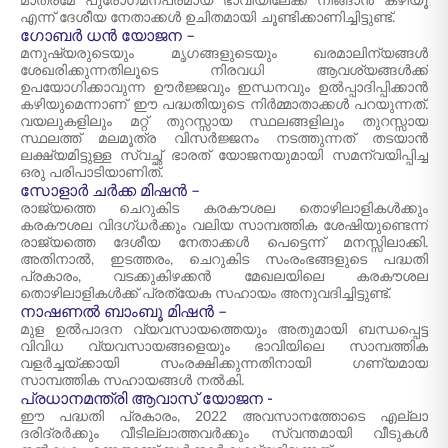
മാത്രമേ പുരോഗമനപരമായ ഭാവിയിലേക്ക് നീങ്ങാൻ കഴിയൂ
എന്ന് ദേശീയ നേതാക്കൾ ഉചിതമായി ചൂണ്ടിക്കാണിച്ചിട്ടുണ്ട്.
ഗോബർ ധൻ യോജന –
മനുഷ്യരുടെയും മൃഗങ്ങളുടെയും ഖരമാലിന്യങ്ങൾ
ശേഖരിക്കുന്നതിലൂടെ നിരവധി ആവശ്യങ്ങൾക്ക്
ഉപയോഗിക്കാവുന്ന ഊർജ്ജവും ഇന്ധനവും ഉൽപ്പാദിപ്പിക്കാൻ
കഴിയുമെന്നാണ് ഈ പദ്ധതിയുടെ നിർമ്മാതാക്കൾ പറയുന്നത്.
വയലുകളിലും മറ്റ് തുറസ്സായ സ്ഥലങ്ങളിലും തുറസ്സായ
സ്ഥലത്ത് മലമൂത്ര വിസർജ്ജനം നടത്തുന്നത് തടയാൻ
ലക്ഷ്യമിട്ടുള്ള സ്വച്ഛ് ഭാരത് യോജനയുമായി സമന്വയിപ്പിച്ച
ഒരു പരിപാടിയാണിത്.
സോളാർ ചർക്ക മിഷൻ –
രാജ്യത്തെ ചെറുകിട കരകൗശല തൊഴിലാളികൾക്കും
കരകൗശല വിദഗ്ധർക്കും വലിയ സാമ്പത്തിക ശേഷിയുണ്ടെന്ന്
രാജ്യത്തെ ദേശീയ നേതാക്കൾ പെട്ടെന്ന് മനസ്സിലാക്കി.
അതിനാൽ, ഇടത്തരം, ചെറുകിട സംരംഭങ്ങളുടെ പദ്ധതി
പ്രകാരം, വടക്കുകിഴക്കൻ മേഖലയിലെ കരകൗശല
തൊഴിലാളികൾക്ക് പ്രത്യേക സഹായം അനുവദിച്ചിട്ടുണ്ട്.
നാഷണൽ ബാംബൂ മിഷൻ –
മുള ഉൽപാദന വ്യവസായത്തെയും അതുമായി ബന്ധപ്പെട്ട
വിവിധ വ്യവസായങ്ങളെയും ഭാവിയിലെ സാമ്പത്തിക
വളർച്ചയ്ക്കായി സംരക്ഷിക്കുന്നതിനായി ഗണ്യമായ
സാമ്പത്തിക സഹായങ്ങൾ നൽകി.
പ്രധാനമന്ത്രി ആവാസ് യോജന -
ഈ പദ്ധതി പ്രകാരം, 2022 അവസാനത്തോടെ എല്ലാ
ദരിദ്രർക്കും വീടില്ലാത്തവർക്കും സ്വന്തമായി വീടുകൾ