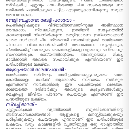
കൈവരിക്കുന്നതിൽ വിജയിച്ചിട്ടുണ്ട്. സമീപ വർഷങ്ങളിൽ
സ്വീകരിച്ച ഏറ്റവും ഫലപ്രദമായ ചില സംരംഭങ്ങളെ ഈ
സർക്കാർ പദ്ധതികളുടെ പട്ടിക എടുത്തുകാണിക്കുന്നു. നമുക്ക്
അവ നോക്കാം.
ബേട്ടി ബച്ചാവോ ബേട്ടി പഠാവോ –
പെൺകുട്ടികളുടെ വിദ്യാഭ്യാസത്തിനുള്ള അടിസ്ഥാന
അവകാശം നിഷേധിക്കുന്ന, ഇന്ത്യൻ സമൂഹത്തിൽ
കാലങ്ങളായി നിലനിൽക്കുന്ന തെറ്റിദ്ധാരണ ഇല്ലാതാക്കാൻ
ഭാരത സർക്കാർ ചില ശ്രമങ്ങൾ നടത്തിയിട്ടുണ്ട്. രാജ്യത്തെ
പിന്നാക്ക വിഭാഗങ്ങൾക്കിടയിൽ അവബോധം സൃഷ്ടിക്കുക,
പ്രത്യേകിച്ച് അവരുടെ പെൺകുട്ടികളെ വളരാനും പഠിക്കാനും
സഹായിക്കുക, രാജ്യത്തിന്റെയും അവരുടെയും മികച്ച
ഭാവിക്കായി അവരെ സഹായിക്കുക എന്നിവയാണ് ഈ
പരിപാടിയുടെ ലക്ഷ്യം.
ആയുഷ്‌മാൻ ഭാരത് പദ്ധതി -
രാജ്യത്തെ ദരിദ്രരും അടിച്ചമർത്തപ്പെട്ടവരുമായ പത്ത്
കോടിയോളം പേർക്ക് ആരോഗ്യ സഹായം നൽകുക
എന്നതാണ് സർക്കാരിന്റെ ഈ പദ്ധതിയുടെ ലക്ഷ്യം.
രാജ്യത്തെ ദരിദ്രർക്കും അവരുടെ കുടുംബങ്ങൾക്കും
മെച്ചപ്പെട്ട ജീവിതം പ്രദാനം ചെയ്യുക എന്നതാണ് ഈ
പദ്ധതിയുടെ ലക്ഷ്യം.
സ്വച്ഛ് ഭാരത് –
ചുറ്റുപാടുകൾ വൃത്തിയായി സൂക്ഷിക്കേണ്ടതിന്റെ
അടിസ്ഥാനകാര്യങ്ങൾ ആളുകളെ മനസ്സിലാക്കുകയും
പഠിപ്പിക്കുകയും ചെയ്യുക എന്നതാണ് ഈ പരിപാടിയുടെ
ലക്ഷ്യം. വരും കാലങ്ങളിൽ വൃത്തിയുള്ള ഒരു രാഷ്ട്രത്തിന്