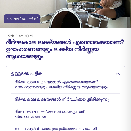
ENGLISH
ലൈഫ് ഹാക്സ്
ഓൺലൈനായി
പ്രീമിയം അടയ്ക്കുക
വാങ്ങുക
09th Dec 2025
1800 267 9090
ദീർഘകാല ലക്ഷ്യങ്ങൾ എന്തൊക്കെയാണ്?
ഉദാഹരണങ്ങളും ലക്ഷ്യ നിർണ്ണയ
ആശയങ്ങളും
ഉള്ളടക്ക പട്ടിക
ദീർഘകാല ലക്ഷ്യങ്ങൾ എന്തൊക്കെയാണ്?
ഉദാഹരണങ്ങളും ലക്ഷ്യ നിർണ്ണയ ആശയങ്ങളും
ദീർഘകാല ലക്ഷ്യങ്ങൾ നിർവചിക്കപ്പെട്ടിരിക്കുന്നു
ദീർഘകാല ലക്ഷ്യങ്ങൾ വെക്കുന്നത്
പ്രധാനമാണോ?
ബോധപൂർവ്വമായ ഉദ്ദേശ്യത്തോടെ ജോലി