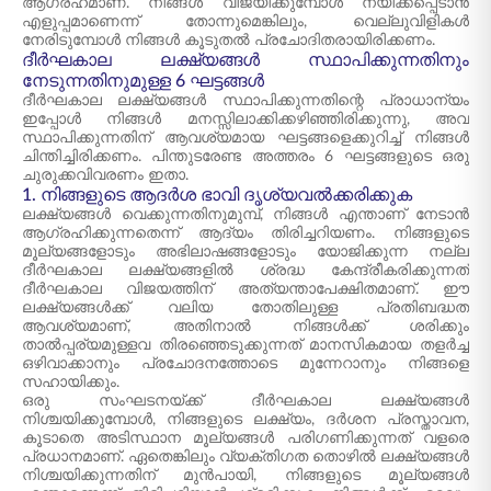
ആഗ്രഹമാണ്. നിങ്ങൾ വിജയിക്കുമ്പോൾ നയിക്കപ്പെടാൻ
എളുപ്പമാണെന്ന് തോന്നുമെങ്കിലും, വെല്ലുവിളികൾ
നേരിടുമ്പോൾ നിങ്ങൾ കൂടുതൽ പ്രചോദിതരായിരിക്കണം.
ദീർഘകാല ലക്ഷ്യങ്ങൾ സ്ഥാപിക്കുന്നതിനും
നേടുന്നതിനുമുള്ള 6 ഘട്ടങ്ങൾ
ദീർഘകാല ലക്ഷ്യങ്ങൾ സ്ഥാപിക്കുന്നതിന്റെ പ്രാധാന്യം
ഇപ്പോൾ നിങ്ങൾ മനസ്സിലാക്കിക്കഴിഞ്ഞിരിക്കുന്നു, അവ
സ്ഥാപിക്കുന്നതിന് ആവശ്യമായ ഘട്ടങ്ങളെക്കുറിച്ച് നിങ്ങൾ
ചിന്തിച്ചിരിക്കണം. പിന്തുടരേണ്ട അത്തരം 6 ഘട്ടങ്ങളുടെ ഒരു
ചുരുക്കവിവരണം ഇതാ.
1. നിങ്ങളുടെ ആദർശ ഭാവി ദൃശ്യവൽക്കരിക്കുക
ലക്ഷ്യങ്ങൾ വെക്കുന്നതിനുമുമ്പ്, നിങ്ങൾ എന്താണ് നേടാൻ
ആഗ്രഹിക്കുന്നതെന്ന് ആദ്യം തിരിച്ചറിയണം. നിങ്ങളുടെ
മൂല്യങ്ങളോടും അഭിലാഷങ്ങളോടും യോജിക്കുന്ന നല്ല
ദീർഘകാല ലക്ഷ്യങ്ങളിൽ ശ്രദ്ധ കേന്ദ്രീകരിക്കുന്നത്
ദീർഘകാല വിജയത്തിന് അത്യന്താപേക്ഷിതമാണ്. ഈ
ലക്ഷ്യങ്ങൾക്ക് വലിയ തോതിലുള്ള പ്രതിബദ്ധത
ആവശ്യമാണ്, അതിനാൽ നിങ്ങൾക്ക് ശരിക്കും
താൽപ്പര്യമുള്ളവ തിരഞ്ഞെടുക്കുന്നത് മാനസികമായ തളർച്ച
ഒഴിവാക്കാനും പ്രചോദനത്തോടെ മുന്നേറാനും നിങ്ങളെ
സഹായിക്കും.
ഒരു സംഘടനയ്ക്ക് ദീർഘകാല ലക്ഷ്യങ്ങൾ
നിശ്ചയിക്കുമ്പോൾ, നിങ്ങളുടെ ലക്ഷ്യം, ദർശന പ്രസ്താവന,
കൂടാതെ അടിസ്ഥാന മൂല്യങ്ങൾ പരിഗണിക്കുന്നത് വളരെ
പ്രധാനമാണ്. ഏതെങ്കിലും വ്യക്തിഗത തൊഴിൽ ലക്ഷ്യങ്ങൾ
നിശ്ചയിക്കുന്നതിന് മുൻപായി, നിങ്ങളുടെ മൂല്യങ്ങൾ