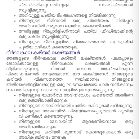
പ്രവർത്തിക്കുന്നതിനുള്ള നടപടിക്രമങ്ങൾ
സൃഷ്ടിക്കുന്നു.
അറിവുള്ള പുതിയ ടീം അംഗങ്ങളെ നിയമിക്കുന്നു
നിങ്ങളുടെ ടീമിനായി ഒരു പ്രത്യേക വിൽപ്പന
അല്ലെങ്കിൽ വരുമാന ലക്ഷ്യം കൈവരിക്കൽ
നേരിട്ടുള്ള റിപ്പോർട്ടിംഗിനായി പതിവ് ഫീഡ്‌ബാക്കിന്റെ
ഒരു ചക്രം സൃഷ്ടിക്കുന്നു.
നിങ്ങളുടെ ടീമിനുള്ളിൽ പ്രൊഫഷണൽ വളർച്ചയ്ക്ക്
പുതിയ വഴികൾ കണ്ടെത്തുക.
ദീർഘകാല കരിയർ ലക്ഷ്യങ്ങൾ
ഞങ്ങളുടെ ദീർഘകാല കരിയർ ലക്ഷ്യങ്ങൾ, പലപ്പോഴും
ജോലിക്കായുള്ള ദീർഘകാല ലക്ഷ്യങ്ങൾ എന്ന്
വിളിക്കപ്പെടുന്നു, നിങ്ങൾ നേടാൻ ആഗ്രഹിക്കുന്ന
പ്രൊഫഷണൽ നേട്ടങ്ങളാണ്. ഈ ലക്ഷ്യങ്ങൾ നിങ്ങളുടെ
കരിയർ വികസനത്തെ നയിക്കാനും നിങ്ങളുടെ
അഭിലാഷങ്ങളിലേക്കുള്ള ഒരു ഘടനാപരമായ പാത നൽകാനും
സഹായിക്കുന്നു. ഉദാഹരണങ്ങളിൽ ഇവ ഉൾപ്പെടുന്നു:
നിങ്ങളുടെ യഥാർത്ഥ അഭിനിവേശം കണ്ടെത്തി അതിനെ
ഒരു തൊഴിലാക്കി മാറ്റുക
നിങ്ങളുടെ തൊഴിലിനായി പുതിയ കഴിവുകൾ പഠിക്കുന്നു
നിങ്ങളുടെ മേഖലയിൽ പ്രയോജനപ്പെടുത്താൻ പുതിയ
വിപണികൾ കണ്ടെത്തുന്നു.
നിങ്ങളുടെ മേഖലയിൽ ആദരണീയനായ ഒരു
അധികാരിയാകുക
നിങ്ങളുടെ കരിയർ മുന്നോട്ട് കൊണ്ടുപോകാൻ ഒരു
അധിക ബിരുദം നേടുക