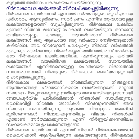
കൂടുതൽ അർത്ഥം പകരുകയും ചെയ്യുന്നു.നു.
ദീർഘകാല ലക്ഷ്യങ്ങൾ നിർവചിക്കപ്പെട്ടിരിക്കുന്നു
ദീർഘകാല ലക്ഷ്യങ്ങൾ എന്നാൽ വർഷങ്ങളുടെ തുടർച്ചയായ
പരിശ്രമം, ആസൂത്രണം, സമർപ്പണം എന്നിവ ആവശ്യമുള്ള
ലക്ഷ്യങ്ങളെയാണ് സൂചിപ്പിക്കുന്നത്. ദീർഘകാല ലക്ഷ്യം
എന്നത് നിങ്ങൾ മുന്നോട്ട് പോകാൻ ലക്ഷ്യമിടുന്ന ഒന്നാണ്,
തയ്യാറെടുപ്പും ക്ഷമയും ആവശ്യമാണ്. ദീർഘകാല
ലക്ഷ്യങ്ങൾ ഒരു ആഴ്ചയോ ഒരു വർഷമോ നേടിയെടുക്കാൻ
കഴിയില്ല; അവ നിറവേറ്റാൻ പലപ്പോഴും നിരവധി വർഷങ്ങൾ
എടുക്കും. എല്ലാവരും വ്യത്യസ്തരായതിനാൽ, രണ്ട് പേർക്കും
ഒരേ ദീർഘകാല ലക്ഷ്യങ്ങളില്ല. എന്നിരുന്നാലും, കരിയർ
ലക്ഷ്യങ്ങൾ, വ്യക്തിഗത ലക്ഷ്യങ്ങൾ, സാമ്പത്തിക
ലക്ഷ്യങ്ങൾ എന്നിങ്ങനെയുള്ള പൊതുവായ വിഭാഗങ്ങൾ
സാധാരണയായി നിങ്ങളുടെ ദീർഘകാല ലക്ഷ്യങ്ങളുമായി
പൊരുത്തപ്പെടുന്നു.
ദീർഘകാല ലക്ഷ്യങ്ങൾ നിശ്ചയിക്കുന്നത് നിങ്ങളുടെ
ആഗ്രഹങ്ങളെ പ്രായോഗികമായ ലക്ഷ്യങ്ങളാക്കി മാറ്റാൻ
നിങ്ങളെ പ്രാപ്തനാക്കുന്നു; ഇതിലൂടെ അവ നേടിയെടുക്കാനായി
ബോധപൂർവ്വം പരിശ്രമിക്കാൻ നിങ്ങൾക്ക് സാധിക്കുന്നു.
വെല്ലുവിളി നിറഞ്ഞ ജോലികൾ നിറവേറ്റുന്നതിന് അവ
നിങ്ങളെ സഹായിക്കുന്നു, കൂടാതെ നിങ്ങളുടെ ജോലിക്ക്
മുൻഗണനകൾ നിശ്ചയിക്കുന്നതിലും വിജയം നിങ്ങൾക്ക്
എന്താണ് അർത്ഥമാക്കുന്നത് എന്ന് നിർണ്ണയിക്കുന്നതിലും
സഹായകരമായ ഉപകരണങ്ങളാണ്.
ദീർഘകാല ലക്ഷ്യങ്ങൾ എന്നത് നിങ്ങൾ ദീർഘകാലത്തേക്ക്
കൈവരിക്കാൻ ആഗ്രഹിക്കുന്ന ലക്ഷ്യങ്ങളാണ്. ദീർഘകാല