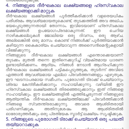
തിരഞ്ഞെടുക്കുക.
4. നിങ്ങളുടെ ദീർഘകാല ലക്ഷ്യങ്ങളെ ഹ്രസ്വകാല
ലക്ഷ്യങ്ങളാക്കി മാറ്റുക
ദീർഘകാല ലക്ഷ്യങ്ങൾ പൂർത്തീകരിക്കാൻ വളരെയധികം
പരിശ്രമം ആവശ്യമായതുകൊണ്ട്, തുടക്കത്തിൽ അവ അല്പം
ഭയപ്പെടുത്തുന്നതായി തോന്നാം. ഇവിടെയാണ് ഹ്രസ്വകാല
ലക്ഷ്യങ്ങൾ ഉപയോഗപ്രദമാകുന്നത്. ഈ ചെറിയ
നാഴികക്കല്ലുകൾ ജോലിയെ ഒരു ദിവസം, ഒരു ആഴ്ച,
അല്ലെങ്കിൽ ഒരു മാസം കൊണ്ട് നിങ്ങൾക്ക് പൂർത്തിയാക്കാൻ
കഴിയുന്ന കൈകാര്യം ചെയ്യാവുന്ന അസൈൻമെന്റുകളായി
വിഭജിക്കുന്നു.
നിങ്ങളുടെ ദീർഘകാല ലക്ഷ്യങ്ങൾ എന്തൊക്കെയാണ്?
തുടക്കം മുതൽ തന്നെ ഇതിനെക്കുറിച്ച് വ്യക്തമായ ധാരണ
ഉണ്ടായിരിക്കണം. ആദ്യം, നിങ്ങൾ നേടാൻ ആഗ്രഹിക്കുന്ന
ദീർഘകാല ലക്ഷ്യങ്ങൾ പട്ടികപ്പെടുത്തുക, തുടർന്ന് അവിടെ
എത്താൻ ആവശ്യമായ എല്ലാ പ്രവർത്തനങ്ങളും എഴുതുക.
ഈ ഘടനാപരമായ സമീപനം പുരോഗതി ട്രാക്ക് ചെയ്യാനും
ശ്രദ്ധ കേന്ദ്രീകരിക്കാനും സഹായിക്കുന്നു. വഴിയിൽ ഈ
ഹ്രസ്വകാല ലക്ഷ്യങ്ങൾ തിരഞ്ഞെടുക്കാനും ഇത് നിങ്ങളെ
സഹായിക്കും. ഈ ലക്ഷ്യങ്ങളിൽ എത്തിച്ചേരുന്നത് നിങ്ങളുടെ
ആത്യന്തിക ദീർഘകാല ലക്ഷ്യത്തിലേക്ക് പ്രവർത്തിക്കാൻ
നിങ്ങളെ സ്വതന്ത്രരാക്കുന്നു. അവരെ ആശ്രിതരായി
പരിഗണിക്കുക. അതിനുശേഷം ആ ആശ്രിതരിൽ
ഓരോരുത്തർക്കും ഒരു പ്രത്യേക സ്മാർട്ട് ലക്ഷ്യം സൃഷ്ടിക്കുക.
5. നിങ്ങളുടെ പുരോഗതി ട്രാക്ക് ചെയ്യാൻ ഒരു പദ്ധതി
തയ്യാറാക്കുക