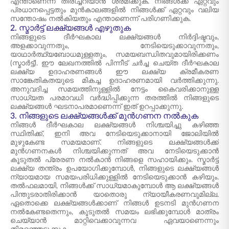
എന്താണെന്ന് തിരിച്ചറിയാൻ ശ്രമിക്കുക. നിങ്ങൾക്ക് ഏറ്റവും
പ്രധാനപ്പെട്ടതും മുൻകാലങ്ങളിൽ നിങ്ങൾക്ക് ഏറ്റവും വലിയ
സന്തോഷം നൽകിയതും എന്താണെന്ന് പരിഗണിക്കുക.
2. സ്മാർട്ട് ലക്ഷ്യങ്ങൾ എഴുതുക
നിങ്ങളുടെ ദീർഘകാല ലക്ഷ്യങ്ങൾ നിർദ്ദിഷ്ടവും,
അളക്കാവുന്നതും, നേടിയെടുക്കാവുന്നതും,
യാഥാർത്ഥ്യബോധമുള്ളതും, സമയബന്ധിതവുമായിരിക്കണം
(സ്മാർട്ട്). ഈ ലേഖനത്തിൽ പിന്നീട് ചർച്ച ചെയ്ത ദീർഘകാല
ലക്ഷ്യ ഉദാഹരണങ്ങൾ ഈ ലക്ഷ്യ ക്രമീകരണ
സാങ്കേതികതയുടെ മികച്ച ഉദാഹരണമായി വർത്തിക്കുന്നു.
അനുവദിച്ച സമയത്തിനുള്ളിൽ നേട്ടം കൈവരിക്കാനുള്ള
സാധ്യത പരമാവധി വർദ്ധിപ്പിക്കുന്ന തരത്തിൽ നിങ്ങളുടെ
ലക്ഷ്യങ്ങൾ ഘടനാപരമാണെന്ന് ഇത് ഉറപ്പാക്കുന്നു.
3. നിങ്ങളുടെ ലക്ഷ്യങ്ങൾക്ക് മുൻഗണന നൽകുക
നിങ്ങൾ ദീർഘകാല ലക്ഷ്യങ്ങൾ നിശ്ചയിച്ചു കഴിഞ്ഞ
സ്ഥിതിക്ക്, ഇനി അവ നേടിയെടുക്കാനായി ജോലിയിൽ
മുഴുകേണ്ട സമയമാണ്. നിങ്ങളുടെ ലക്ഷ്യങ്ങൾക്ക്
മുൻഗണനകൾ നിശ്ചയിക്കുന്നത് അവ നേടിയെടുക്കാൻ
കൂടുതൽ പ്രേരണ നൽകാൻ നിങ്ങളെ സഹായിക്കും. സ്മാർട്ട്
ലക്ഷ്യ തന്ത്രം ഉപയോഗിക്കുമ്പോൾ, നിങ്ങളുടെ ലക്ഷ്യങ്ങൾ
ന്യായമായ സമയപരിധിക്കുള്ളിൽ നേടിയെടുക്കാൻ കഴിയും.
തൽഫലമായി, നിങ്ങൾക്ക് സാധ്യമാകുമ്പോൾ ആ ലക്ഷ്യങ്ങൾ
പിന്തുടരാതിരിക്കാൻ യാതൊരു ന്യായീകരണവുമില്ല.
ഏതൊക്കെ ലക്ഷ്യങ്ങൾക്കാണ് നിങ്ങൾ ഉടനടി മുൻഗണന
നൽകേണ്ടതെന്നും, കൂടുതൽ സമയം ലഭിക്കുമ്പോൾ മാത്രം
ചെയ്യാൻ മാറ്റിവെക്കാവുന്നവ ഏവയാണെന്നും