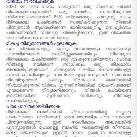
വിജയം നിർവചിക്കുക
2020 ലെ ഒരു പഠനം പറയുന്നത്, ഒരു വികസന പദ്ധതി
വിജയകരമാകുന്നതിന് ഒരു ലക്ഷ്യം സ്ഥാപിക്കുന്നത്
നിർണായകമാണെന്ന് 86% സിഇഒമാരും പറയുന്നു. മികച്ച
ദീർഘകാല ലക്ഷ്യങ്ങൾ സജ്ജീകരിക്കുന്നത് നിങ്ങൾ
പിന്തുടരാൻ ആഗ്രഹിക്കുന്ന ഭാവിയെക്കുറിച്ച് മനഃപൂർവ്വം
പരിഗണിക്കാൻ നിങ്ങളെ പ്രേരിപ്പിക്കുന്നു, ഇത് വ്യക്തത
കൈവരിക്കാൻ സഹായിക്കുന്നു.
മികച്ച തീരുമാനങ്ങൾ എടുക്കുക
പല തീരുമാനങ്ങളും വെറും ഇടത്തോട്ടോ വലത്തോട്ടോ
എന്നതിനേക്കാൾ സങ്കീർണ്ണമാണെങ്കിലും, നിങ്ങളുടെ
ദീർഘകാല ലക്ഷ്യത്തിന് ഒരു വടക്കുനോക്കിയന്ത്രം പോലെ
നിങ്ങളെ നയിക്കാൻ സാധിക്കും. ഒരു തീരുമാനം
അവതരിപ്പിക്കുമ്പോൾ, നിങ്ങളുടെ ലക്ഷ്യം നേടുന്നതിനുള്ള
ഓരോ ബദലിന്റെയും സാധ്യതയുള്ള നേട്ടങ്ങൾ നിങ്ങൾക്ക്
വിലയിരുത്താൻ കഴിയും. ദീർഘകാല ലക്ഷ്യങ്ങൾ
നിശ്ചയിക്കുന്നത്, വിജയം എന്നത് നിങ്ങൾക്ക് വ്യക്തിപരമായി
എന്താണെന്ന് തീരുമാനിക്കാനും, നിങ്ങൾ ചെയ്യേണ്ട
കാര്യങ്ങൾക്ക് മുൻഗണന നൽകാനും നിങ്ങളെ
സഹായിക്കുന്നു.
പ്രചോദിതരായിരിക്കുക
ദീർഘകാല ലക്ഷ്യങ്ങൾ പ്രചോദനത്തിന്റെ മറ്റൊരു
ഫലപ്രദമായ ഉറവിടമാണ്. അവ ആന്തരിക പ്രചോദനത്തെ
പിന്തുണയ്ക്കുന്നു. ഇത് അംഗീകാരം അല്ലെങ്കിൽ
പുരസ്കാരങ്ങൾ പോലുള്ള ബാഹ്യ ഘടകങ്ങളിൽ നിന്നല്ല,
മറിച്ച് വ്യക്തിയുടെ ഉള്ളിൽ നിന്നു ഉയരുന്ന നേടാനുള്ള