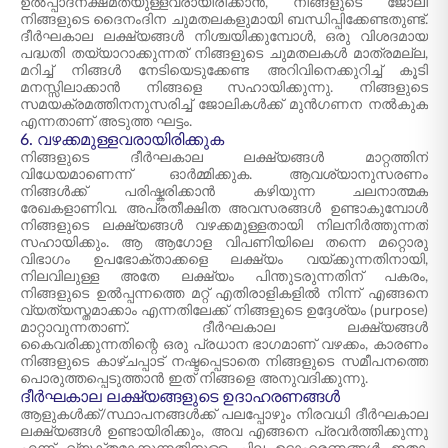
ഉൽപ്പാദനക്ഷമതയുള്ളവരായിരിക്കാൻ, നിങ്ങളുടെ ജോലി
നിങ്ങളുടെ ദൈനംദിന ചുമതലകളുമായി ബന്ധിപ്പിക്കേണ്ടതുണ്ട്.
ദീർഘകാല ലക്ഷ്യങ്ങൾ നിശ്ചയിക്കുമ്പോൾ, ഒരു വിശദമായ
പദ്ധതി തയ്യാറാക്കുന്നത് നിങ്ങളുടെ ചുമതലകൾ മാത്രമല്ല,
മറിച്ച് നിങ്ങൾ നേടിയെടുക്കേണ്ട അറിവിനെക്കുറിച്ച് കൂടി
മനസ്സിലാക്കാൻ നിങ്ങളെ സഹായിക്കുന്നു. നിങ്ങളുടെ
സമയക്രമത്തിനനുസരിച്ച് ജോലികൾക്ക് മുൻഗണന നൽകുക
എന്നതാണ് അടുത്ത ഘട്ടം.
6. വഴക്കമുള്ളവരായിരിക്കുക
നിങ്ങളുടെ ദീർഘകാല ലക്ഷ്യങ്ങൾ മാറ്റത്തിന്
വിധേയമാണെന്ന് ഓർമ്മിക്കുക. ആവശ്യാനുസരണം
നിങ്ങൾക്ക് പരിഷ്കരിക്കാൻ കഴിയുന്ന ചലനാത്മക
രേഖകളാണിവ. അപ്രതീക്ഷിത അവസരങ്ങൾ ഉണ്ടാകുമ്പോൾ
നിങ്ങളുടെ ലക്ഷ്യങ്ങൾ വഴക്കമുള്ളതായി നിലനിർത്തുന്നത്
സഹായിക്കും. ആ ആഗോള വിപണിയിലെ തന്നെ മറ്റൊരു
വിഭാഗം ഉപഭോക്താക്കളെ ലക്ഷ്യം വയ്ക്കുന്നതിനായി,
നിലവിലുള്ള അതേ ലക്ഷ്യം പിന്തുടരുന്നതിന് പകരം,
നിങ്ങളുടെ ഉൽപ്പന്നത്തെ മറ്റ് എതിരാളികളിൽ നിന്ന് എങ്ങനെ
വ്യത്യസ്തമാക്കാം എന്നതിലേക്ക് നിങ്ങളുടെ ഉദ്ദേശ്യം (purpose)
മാറ്റാവുന്നതാണ്. ദീർഘകാല ലക്ഷ്യങ്ങൾ
കൈവരിക്കുന്നതിന്റെ ഒരു പ്രധാന ഭാഗമാണ് വഴക്കം, കാരണം
നിങ്ങളുടെ കാഴ്ചപ്പാട് നഷ്ടപ്പെടാതെ നിങ്ങളുടെ സമീപനത്തെ
പൊരുത്തപ്പെടുത്താൻ ഇത് നിങ്ങളെ അനുവദിക്കുന്നു.
ദീർഘകാല ലക്ഷ്യങ്ങളുടെ ഉദാഹരണങ്ങൾ
ആളുകൾക്ക്/സ്ഥാപനങ്ങൾക്ക് പലപ്പോഴും നിരവധി ദീർഘകാല
ലക്ഷ്യങ്ങൾ ഉണ്ടായിരിക്കും, അവ എങ്ങനെ പ്രവർത്തിക്കുന്നു