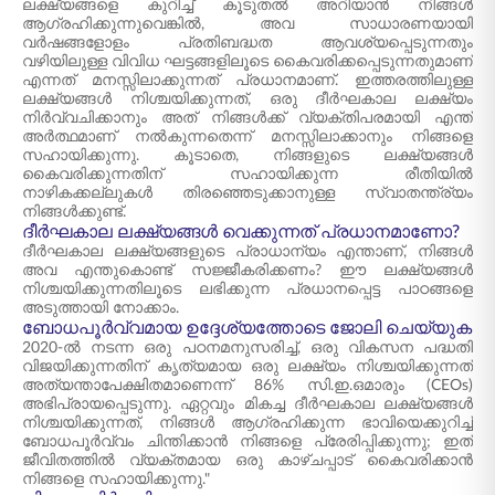
ലക്ഷ്യങ്ങളെ കുറിച്ച് കൂടുതൽ അറിയാൻ നിങ്ങൾ
ആഗ്രഹിക്കുന്നുവെങ്കിൽ, അവ സാധാരണയായി
വർഷങ്ങളോളം പ്രതിബദ്ധത ആവശ്യപ്പെടുന്നതും
വഴിയിലുള്ള വിവിധ ഘട്ടങ്ങളിലൂടെ കൈവരിക്കപ്പെടുന്നതുമാണ്
എന്നത് മനസ്സിലാക്കുന്നത് പ്രധാനമാണ്. ഇത്തരത്തിലുള്ള
ലക്ഷ്യങ്ങൾ നിശ്ചയിക്കുന്നത്, ഒരു ദീർഘകാല ലക്ഷ്യം
നിർവ്വചിക്കാനും അത് നിങ്ങൾക്ക് വ്യക്തിപരമായി എന്ത്
അർത്ഥമാണ് നൽകുന്നതെന്ന് മനസ്സിലാക്കാനും നിങ്ങളെ
സഹായിക്കുന്നു. കൂടാതെ, നിങ്ങളുടെ ലക്ഷ്യങ്ങൾ
കൈവരിക്കുന്നതിന് സഹായിക്കുന്ന രീതിയിൽ
നാഴികക്കല്ലുകൾ തിരഞ്ഞെടുക്കാനുള്ള സ്വാതന്ത്ര്യം
നിങ്ങൾക്കുണ്ട്.
ദീർഘകാല ലക്ഷ്യങ്ങൾ വെക്കുന്നത് പ്രധാനമാണോ?
ദീർഘകാല ലക്ഷ്യങ്ങളുടെ പ്രാധാന്യം എന്താണ്, നിങ്ങൾ
അവ എന്തുകൊണ്ട് സജ്ജീകരിക്കണം? ഈ ലക്ഷ്യങ്ങൾ
നിശ്ചയിക്കുന്നതിലൂടെ ലഭിക്കുന്ന പ്രധാനപ്പെട്ട പാഠങ്ങളെ
അടുത്തായി നോക്കാം.
ബോധപൂർവ്വമായ ഉദ്ദേശ്യത്തോടെ ജോലി ചെയ്യുക
2020-ൽ നടന്ന ഒരു പഠനമനുസരിച്ച്, ഒരു വികസന പദ്ധതി
വിജയിക്കുന്നതിന് കൃത്യമായ ഒരു ലക്ഷ്യം നിശ്ചയിക്കുന്നത്
അത്യന്താപേക്ഷിതമാണെന്ന് 86% സി.ഇ.ഒമാരും (CEOs)
അഭിപ്രായപ്പെടുന്നു. ഏറ്റവും മികച്ച ദീർഘകാല ലക്ഷ്യങ്ങൾ
നിശ്ചയിക്കുന്നത്, നിങ്ങൾ ആഗ്രഹിക്കുന്ന ഭാവിയെക്കുറിച്ച്
ബോധപൂർവ്വം ചിന്തിക്കാൻ നിങ്ങളെ പ്രേരിപ്പിക്കുന്നു; ഇത്
ജീവിതത്തിൽ വ്യക്തമായ ഒരു കാഴ്ചപ്പാട് കൈവരിക്കാൻ
നിങ്ങളെ സഹായിക്കുന്നു."