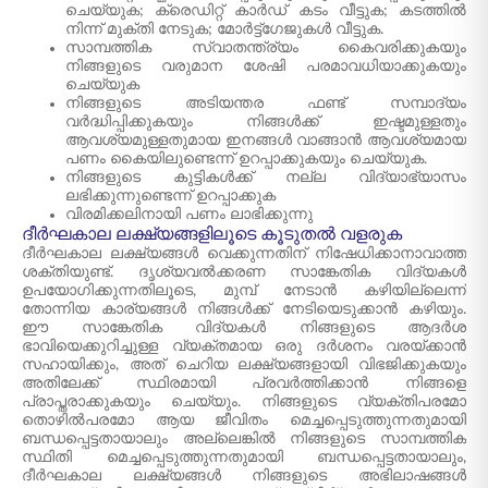
ചെയ്യുക; ക്രെഡിറ്റ് കാർഡ് കടം വീട്ടുക; കടത്തിൽ
നിന്ന് മുക്തി നേടുക; മോർട്ട്ഗേജുകൾ വീട്ടുക.
സാമ്പത്തിക സ്വാതന്ത്ര്യം കൈവരിക്കുകയും
നിങ്ങളുടെ വരുമാന ശേഷി പരമാവധിയാക്കുകയും
ചെയ്യുക
നിങ്ങളുടെ അടിയന്തര ഫണ്ട് സമ്പാദ്യം
വർദ്ധിപ്പിക്കുകയും നിങ്ങൾക്ക് ഇഷ്ടമുള്ളതും
ആവശ്യമുള്ളതുമായ ഇനങ്ങൾ വാങ്ങാൻ ആവശ്യമായ
പണം കൈയിലുണ്ടെന്ന് ഉറപ്പാക്കുകയും ചെയ്യുക.
നിങ്ങളുടെ കുട്ടികൾക്ക് നല്ല വിദ്യാഭ്യാസം
ലഭിക്കുന്നുണ്ടെന്ന് ഉറപ്പാക്കുക
വിരമിക്കലിനായി പണം ലാഭിക്കുന്നു
ദീർഘകാല ലക്ഷ്യങ്ങളിലൂടെ കൂടുതൽ വളരുക
ദീർഘകാല ലക്ഷ്യങ്ങൾ വെക്കുന്നതിന് നിഷേധിക്കാനാവാത്ത
ശക്തിയുണ്ട്. ദൃശ്യവൽക്കരണ സാങ്കേതിക വിദ്യകൾ
ഉപയോഗിക്കുന്നതിലൂടെ, മുമ്പ് നേടാൻ കഴിയില്ലെന്ന്
തോന്നിയ കാര്യങ്ങൾ നിങ്ങൾക്ക് നേടിയെടുക്കാൻ കഴിയും.
ഈ സാങ്കേതിക വിദ്യകൾ നിങ്ങളുടെ ആദർശ
ഭാവിയെക്കുറിച്ചുള്ള വ്യക്തമായ ഒരു ദർശനം വരയ്ക്കാൻ
സഹായിക്കും, അത് ചെറിയ ലക്ഷ്യങ്ങളായി വിഭജിക്കുകയും
അതിലേക്ക് സ്ഥിരമായി പ്രവർത്തിക്കാൻ നിങ്ങളെ
പ്രാപ്തരാക്കുകയും ചെയ്യും. നിങ്ങളുടെ വ്യക്തിപരമോ
തൊഴിൽപരമോ ആയ ജീവിതം മെച്ചപ്പെടുത്തുന്നതുമായി
ബന്ധപ്പെട്ടതായാലും അല്ലെങ്കിൽ നിങ്ങളുടെ സാമ്പത്തിക
സ്ഥിതി മെച്ചപ്പെടുത്തുന്നതുമായി ബന്ധപ്പെട്ടതായാലും,
ദീർഘകാല ലക്ഷ്യങ്ങൾ നിങ്ങളുടെ അഭിലാഷങ്ങൾ