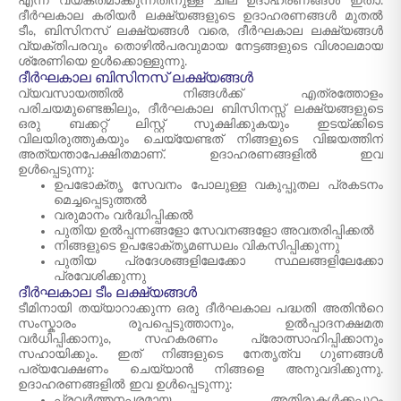
എന്ന് വ്യക്തമാക്കുന്നതിനുള്ള ചില ഉദാഹരണങ്ങൾ ഇതാ.
ദീർഘകാല കരിയർ ലക്ഷ്യങ്ങളുടെ ഉദാഹരണങ്ങൾ മുതൽ
ടീം, ബിസിനസ് ലക്ഷ്യങ്ങൾ വരെ, ദീർഘകാല ലക്ഷ്യങ്ങൾ
വ്യക്തിപരവും തൊഴിൽപരവുമായ നേട്ടങ്ങളുടെ വിശാലമായ
ശ്രേണിയെ ഉൾക്കൊള്ളുന്നു.
ദീർഘകാല ബിസിനസ് ലക്ഷ്യങ്ങൾ
വ്യവസായത്തിൽ നിങ്ങൾക്ക് എത്രത്തോളം
പരിചയമുണ്ടെങ്കിലും, ദീർഘകാല ബിസിനസ്സ് ലക്ഷ്യങ്ങളുടെ
ഒരു ബക്കറ്റ് ലിസ്റ്റ് സൂക്ഷിക്കുകയും ഇടയ്ക്കിടെ
വിലയിരുത്തുകയും ചെയ്യേണ്ടത് നിങ്ങളുടെ വിജയത്തിന്
അത്യന്താപേക്ഷിതമാണ്. ഉദാഹരണങ്ങളിൽ ഇവ
ഉൾപ്പെടുന്നു:
ഉപഭോക്തൃ സേവനം പോലുള്ള വകുപ്പുതല പ്രകടനം
മെച്ചപ്പെടുത്തൽ
വരുമാനം വർദ്ധിപ്പിക്കൽ
പുതിയ ഉൽപ്പന്നങ്ങളോ സേവനങ്ങളോ അവതരിപ്പിക്കൽ
നിങ്ങളുടെ ഉപഭോക്തൃമണ്ഡലം വികസിപ്പിക്കുന്നു
പുതിയ പ്രദേശങ്ങളിലേക്കോ സ്ഥലങ്ങളിലേക്കോ
പ്രവേശിക്കുന്നു
ദീർഘകാല ടീം ലക്ഷ്യങ്ങൾ
ടീമിനായി തയ്യാറാക്കുന്ന ഒരു ദീർഘകാല പദ്ധതി അതിന്‍റെ
സംസ്കാരം രൂപപ്പെടുത്താനും, ഉൽപ്പാദനക്ഷമത
വർധിപ്പിക്കാനും, സഹകരണം പ്രോത്സാഹിപ്പിക്കാനും
സഹായിക്കും. ഇത് നിങ്ങളുടെ നേതൃത്വ ഗുണങ്ങൾ
പര്യവേക്ഷണം ചെയ്യാൻ നിങ്ങളെ അനുവദിക്കുന്നു.
ഉദാഹരണങ്ങളിൽ ഇവ ഉൾപ്പെടുന്നു:
പ്രവർത്തനപരമായ അതിരുകൾക്കപ്പുറം