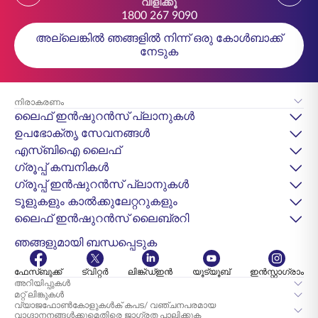
വിളിക്കൂ
1800 267 9090
അല്ലെങ്കിൽ ഞങ്ങളിൽ നിന്ന് ഒരു കോൾബാക്ക്
നേടുക
നിരാകരണം
ലൈഫ് ഇൻഷുറൻസ് പ്ലാനുകൾ
ഉപഭോക്തൃ സേവനങ്ങൾ
എസ്‌ബിഐ ലൈഫ്
ഗ്രൂപ്പ് കമ്പനികൾ
ഗ്രൂപ്പ് ഇൻഷുറൻസ് പ്ലാനുകൾ
ടൂളുകളും കാൽക്കുലേറ്ററുകളും
ലൈഫ് ഇൻഷുറൻസ് ലൈബ്രറി
ഞങ്ങളുമായി ബന്ധപ്പെടുക
ഫേസ്ബുക്ക്
ട്വിറ്റർ
ലിങ്ക്ഡ്ഇൻ
യൂട്യൂബ്
ഇൻസ്റ്റാഗ്രാം
അറിയിപ്പുകൾ
മറ്റ് ലിങ്കുകൾ
വ്യാജഫോൺകോളുകൾക് കപട/ വഞ്ചനപരമായ
വാഗ്ദാനനങ്ങൾക്കുമെതിരെ ജാഗ്രത പാലിക്കുക