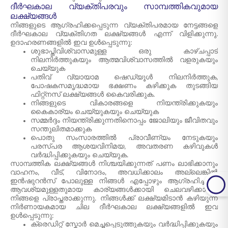
ദീർഘകാല വ്യക്തിപരവും സാമ്പത്തികവുമായ
ലക്ഷ്യങ്ങൾ
നിങ്ങളുടെ ആഗ്രഹിക്കപ്പെടുന്ന വ്യക്തിപരമായ നേട്ടങ്ങളെ
ദീർഘകാല വ്യക്തിഗത ലക്ഷ്യങ്ങൾ എന്ന് വിളിക്കുന്നു.
ഉദാഹരണങ്ങളിൽ ഇവ ഉൾപ്പെടുന്നു:
ശുഭാപ്തിവിശ്വാസമുള്ള ഒരു കാഴ്ചപ്പാട്
നിലനിർത്തുകയും ആത്മവിശ്വാസത്തിൽ വളരുകയും
ചെയ്യുക
പതിവ് വ്യായാമ ഷെഡ്യൂൾ നിലനിർത്തുക,
പോഷകസമൃദ്ധമായ ഭക്ഷണം കഴിക്കുക തുടങ്ങിയ
ഫിറ്റ്നസ് ലക്ഷ്യങ്ങൾ കൈവരിക്കുക.
നിങ്ങളുടെ വികാരങ്ങളെ നിയന്ത്രിക്കുകയും
കൈകാര്യം ചെയ്യുകയും ചെയ്യുക
സമ്മർദ്ദം നിയന്ത്രിക്കുന്നതിനൊപ്പം ജോലിയും ജീവിതവും
സന്തുലിതമാക്കുക
പൊതു സംസാരത്തിൽ പ്രാവീണ്യം നേടുകയും
പരസ്പര ആശയവിനിമയ, അവതരണ കഴിവുകൾ
വർദ്ധിപ്പിക്കുകയും ചെയ്യുക.
സാമ്പത്തിക ലക്ഷ്യങ്ങൾ നിശ്ചയിക്കുന്നത് പണം ലാഭിക്കാനും
വാഹനം, വീട്, വിനോദം, അവധിക്കാലം അല്ലെങ്കിൽ
ഇൻഷുറൻസ് പോലുള്ള നിങ്ങൾ എപ്പോഴും ആഗ്രഹിച്ചതും
ആവശ്യമുള്ളതുമായ കാര്യങ്ങൾക്കായി ചെലവഴിക്കാനും
നിങ്ങളെ പ്രാപ്തരാക്കുന്നു. നിങ്ങൾക്ക് ലക്ഷ്യമിടാൻ കഴിയുന്ന
നിർണായകമായ ചില ദീർഘകാല ലക്ഷ്യങ്ങളിൽ ഇവ
ഉൾപ്പെടുന്നു:
ക്രെഡിറ്റ് സ്കോർ മെച്ചപ്പെടുത്തുകയും വർദ്ധിപ്പിക്കുകയും